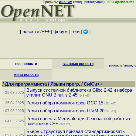
Профиль:
Аноним
(
вход
|
регистрация
)
неRU
opennet.me
[
новости
/
+++
|
форум
|
теги
|
]
все новости
главные новости
раскрыть
/
свернут
мини-новости
/
Для программиста
/
Языки прогр.
/
Си/Си++
Выпуск системной библиотеки Glibc 2.42 и набора
·
29.07.2025
утилит GNU Binutils 2.45
(148 +23)
·
Релиз набора компиляторов GCC 15
25.04.2025
(291 +40)
·
Релиз набора компиляторов LLVM 20
07.03.2025
(64 +21)
Релиз проекта Memsafe для безопасной работы с
·
04.03.2025
памятью в С++
(323 +21)
Бьёрн Страуструп призвал стандартизировать
·
03.03.2025