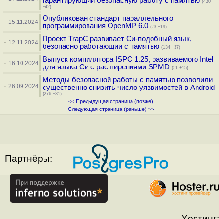
гарантирующий безопасную работу с памятью
(430
+42)
Опубликован стандарт параллельного
·
15.11.2024
программирования OpenMP 6.0
(73 +19)
Проект TrapC развивает Си-подобный язык,
·
12.11.2024
безопасно работающий с памятью
(134 +37)
Выпуск компилятора ISPC 1.25, развиваемого Intel
·
16.10.2024
для языка Си с расширениями SPMD
(51 +15)
Методы безопасной работы с памятью позволили
·
26.09.2024
существенно снизить число уязвимостей в Android
(276 +31)
<< Предыдущая страница (позже)
Следующая страница (раньше) >>
Партнёры:
Хостинг: