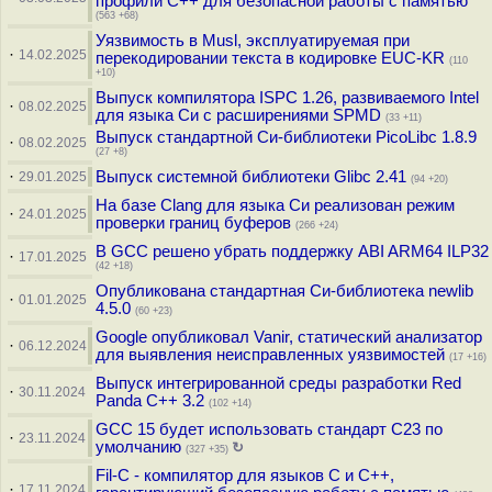
профили C++ для безопасной работы с памятью
(563 +68)
Уязвимость в Musl, эксплуатируемая при
·
14.02.2025
перекодировании текста в кодировке EUC-KR
(110
+10)
Выпуск компилятора ISPC 1.26, развиваемого Intel
·
08.02.2025
для языка Си с расширениями SPMD
(33 +11)
Выпуск стандартной Си-библиотеки PicoLibc 1.8.9
·
08.02.2025
(27 +8)
·
Выпуск системной библиотеки Glibc 2.41
29.01.2025
(94 +20)
На базе Clang для языка Си реализован режим
·
24.01.2025
проверки границ буферов
(266 +24)
В GCC решено убрать поддержку ABI ARM64 ILP32
·
17.01.2025
(42 +18)
Опубликована стандартная Си-библиотека newlib
·
01.01.2025
4.5.0
(60 +23)
Google опубликовал Vanir, статический анализатор
·
06.12.2024
для выявления неисправленных уязвимостей
(17 +16)
Выпуск интегрированной среды разработки Red
·
30.11.2024
Panda C++ 3.2
(102 +14)
GCC 15 будет использовать стандарт C23 по
·
23.11.2024
умолчанию
↻
(327 +35)
Fil-C - компилятор для языков C и C++,
·
17.11.2024