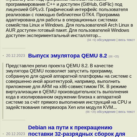
программирования С++ и доступен (GitHub, GitFlic) под
лицензией GPLv3. Графический интерфейс пользователя
реализован с помощью библиотеки GTK4. Программа
адаптирована для работы в операционных системах
семейства Linux и Windows. Для пользователей Arch Linux в
AUR доступен готовый пакет. Для пользователей Windows
доступен экспериментальный инсталлятор...
обсуждение
|
весь текст
(94 +9)
Выпуск эмулятора QEMU 8.2
·
20.12.2023
(66 +35)
Представлен релиз проекта QEMU 8.2. В качестве
эмулятора QEMU позволяет запустить программу,
собранную для одной аппаратной платформы на системе с
совершенно иной архитектурой, например, выполнить
приложение для ARM на x86-совместимом ПК. В режиме
виртуализации в QEMU производительность выполнения
кода в изолированном окружении близка к аппаратной
системе за счёт прямого выполнения инструкций на CPU и
задействования гипервизора Xen или модуля KVM...
обсуждение
|
весь текст
(66 +35)
Debian на пути к прекращению
поставки 32-разрядных сборок для
·
20.12.2023