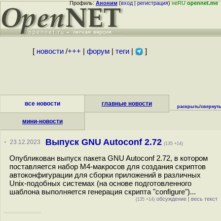
Профиль:
Аноним
(
вход
|
регистрация
)
неRU
opennet.me
[
новости
/
+++
|
форум
|
теги
|
]
все новости
главные новости
раскрыть
/
свернут
мини-новости
Выпуск GNU Autoconf 2.72
·
23.12.2023
(135 +14)
Опубликован выпуск пакета GNU Autoconf 2.72, в котором
поставляется набор M4-макросов для создания скриптов
автоконфигурации для сборки приложений в различных
Unix-подобных системах (на основе подготовленного
шаблона выполняется генерация скрипта "configure")...
обсуждение
|
весь текст
(135 +14)