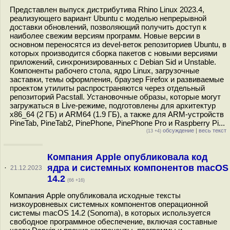
Представлен выпуск дистрибутива Rhino Linux 2023.4,
реализующего вариант Ubuntu с моделью непрерывной
доставки обновлений, позволяющий получить доступ к
наиболее свежим версиям программ. Новые версии в
основном переносятся из devel-веток репозиториев Ubuntu, в
которых производится сборка пакетов с новыми версиями
приложений, синхронизированных с Debian Sid и Unstable.
Компоненты рабочего стола, ядро Linux, загрузочные
заставки, темы оформления, браузер Firefox и развиваемые
проектом утилиты распространяются через отдельный
репозиторий Pacstall. Установочные образы, которые могут
загружаться в Live-режиме, подготовлены для архитектур
x86_64 (2 ГБ) и ARM64 (1.9 ГБ), а также для ARM-устройств
PineTab, PineTab2, PinePhone, PinePhone Pro и Raspberry Pi...
обсуждение
|
весь текст
(13 +4)
Компания Apple опубликовала код
ядра и системных компонентов macOS
·
21.12.2023
14.2
(66 +16)
Компания Apple опубликовала исходные тексты
низкоуровневых системных компонентов операционной
системы macOS 14.2 (Sonoma), в которых используется
свободное программное обеспечение, включая составные