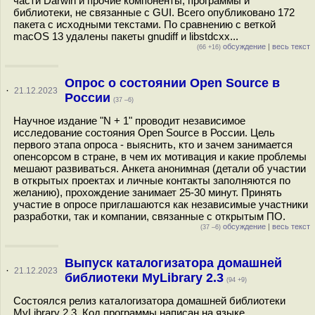
части Darwin и прочие компоненты, программы и
библиотеки, не связанные с GUI. Всего опубликовано 172
пакета с исходными текстами. По сравнению с веткой
macOS 13 удалены пакеты gnudiff и libstdcxx...
обсуждение
|
весь текст
(66 +16)
Опрос о состоянии Open Source в
·
21.12.2023
России
(37 –6)
Научное издание "N + 1" проводит независимое
исследование состояния Open Source в России. Цель
первого этапа опроса - выяснить, кто и зачем занимается
опенсорсом в стране, в чем их мотивация и какие проблемы
мешают развиваться. Анкета анонимная (детали об участии
в открытых проектах и личные контакты заполняются по
желанию), прохождение занимает 25-30 минут. Принять
участие в опросе приглашаются как независимые участники
разработки, так и компании, связанные с открытым ПО.
обсуждение
|
весь текст
(37 –6)
Выпуск каталогизатора домашней
·
21.12.2023
библиотеки MyLibrary 2.3
(94 +9)
Состоялся релиз каталогизатора домашней библиотеки
MyLibrary 2.3. Код программы написан на языке