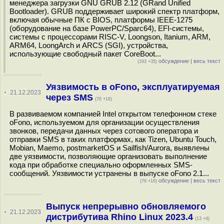
менеджера загрузки GNU GRUB 2.12 (GRand Unified
Bootloader). GRUB поддерживает широкий спектр платформ,
включая обычные ПК с BIOS, платформы IEEE-1275
(оборудование на базе PowerPC/Sparc64), EFI-системы,
системы с процессорами RISC-V, Loongson, Itanium, ARM,
ARM64, LoongArch и ARCS (SGI), устройства,
использующие свободный пакет CoreBoot...
обсуждение
|
весь текст
(193 +35)
Уязвимость в oFono, эксплуатируемая
·
21.12.2023
через SMS
(76 +16)
В развиваемом компанией Intel открытом телефонном стеке
oFono, используемом для организации осуществления
звонков, передачи данных через сотового оператора и
отправки SMS в таких платформах, как Tizen, Ubuntu Touch,
Mobian, Maemo, postmarketOS и Sailfish/Aurora, выявлены
две уязвимости, позволяющие организовать выполнение
кода при обработке специально оформленных SMS-
сообщений. Уязвимости устранены в выпуске oFono 2.1...
обсуждение
|
весь текст
(76 +16)
Выпуск непрерывно обновляемого
·
21.12.2023
дистрибутива Rhino Linux 2023.4
(13 +4)