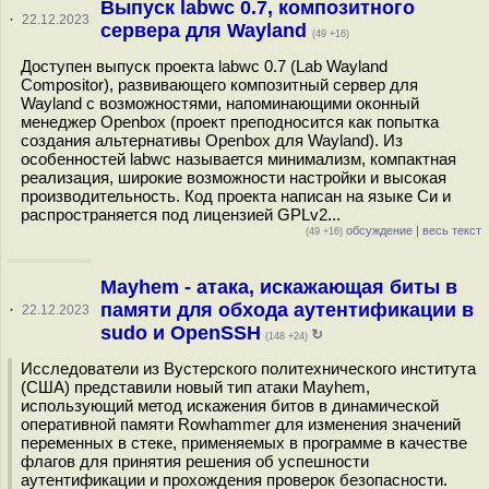
Выпуск labwc 0.7, композитного
·
22.12.2023
сервера для Wayland
(49 +16)
Доступен выпуск проекта labwc 0.7 (Lab Wayland
Compositor), развивающего композитный сервер для
Wayland с возможностями, напоминающими оконный
менеджер Openbox (проект преподносится как попытка
создания альтернативы Openbox для Wayland). Из
особенностей labwc называется минимализм, компактная
реализация, широкие возможности настройки и высокая
производительность. Код проекта написан на языке Си и
распространяется под лицензией GPLv2...
обсуждение
|
весь текст
(49 +16)
Mayhem - атака, искажающая биты в
памяти для обхода аутентификации в
·
22.12.2023
sudo и OpenSSH
↻
(148 +24)
Исследователи из Вустерского политехнического института
(США) представили новый тип атаки Mayhem,
использующий метод искажения битов в динамической
оперативной памяти Rowhammer для изменения значений
переменных в стеке, применяемых в программе в качестве
флагов для принятия решения об успешности
аутентификации и прохождения проверок безопасности.