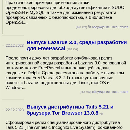
Практические примеры применения атаки
продемонстрированы для обхода аутентификации в SUDO,
OpenSSH и MySQL, а также для изменения результата
проверок, связанных с безопасностью, в библиотеке
OpenSSL...
↻
обсуждение
|
весь текст
(148 +24)
Выпуск Lazarus 3.0, среды разработки
·
22.12.2023
для FreePascal
(263 +57)
После почти двух лет разработки опубликован релиз
интегрированной среды разработки Lazarus 3.0, основанной
на компиляторе FreePascal и выполняющей задачи,
сходные с Delphi. Среда рассчитана на работу с выпуском
компилятора FreePascal 3.2.2. Готовые установочные
пакеты с Lazarus подготовлены для Linux, macOS и
Windows...
обсуждение
|
весь текст
(263 +57)
Выпуск дистрибутива Tails 5.21 и
·
22.12.2023
браузера Tor Browser 13.0.8
(6)
Сформирован релиз специализированного дистрибутива
Tails 5.21 (The Amnesic Incognito Live System), основанного