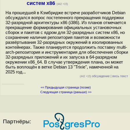
систем x86
(442 +15)
На прошедшей в Кэмбридже встрече разработчиков Debian
обсуждался вопрос постепенного прекращения поддержки
32-разрядной архитектуры x86 (i386). Из планов отмечается
прекращение формирования официальных установочных
сборок и пакетов с ядром для 32-разрядных систем x86, но
сохранение наличия репозитория пакетов и возможности
развёртывания 32-разрядных окружений в изолированных
контейнерах. Также планируется продолжить поставку multi-
arch-репозитория и инструментария для обеспечения сборки
32-разрядных приложений и их запуска в 64-разрядном
окружении x86_64. В случае утверждения плана, он может
быть воплощён в ветке Debian 13 "Trixie", намеченной на
2025 год...
обсуждение
|
весь текст
(442 +15)
<< Предыдущая страница (позже)
Следующая страница (раньше) >>
Партнёры: