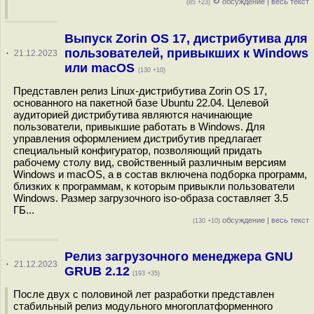
↻
обсуждение
|
весь текст
(85 +23)
Выпуск Zorin OS 17, дистрибутива для
пользователей, привыкших к Windows
·
21.12.2023
или macOS
(130 +10)
Представлен релиз Linux-дистрибутива Zorin OS 17,
основанного на пакетной базе Ubuntu 22.04. Целевой
аудиторией дистрибутива являются начинающие
пользователи, привыкшие работать в Windows. Для
управления оформлением дистрибутив предлагает
специальный конфигуратор, позволяющий придать
рабочему столу вид, свойственный различным версиям
Windows и macOS, а в состав включена подборка программ,
близких к программам, к которым привыкли пользователи
Windows. Размер загрузочного iso-образа составляет 3.5
ГБ...
обсуждение
|
весь текст
(130 +10)
Релиз загрузочного менеджера GNU
·
21.12.2023
GRUB 2.12
(193 +35)
После двух с половиной лет разработки представлен
стабильный релиз модульного многоплатформенного