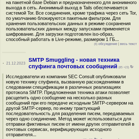
на пакетной базе Debian и предназначенного для анонимного
выхода в сеть. Анонимный выход в Tails обеспечивается
системой Tor. Все соединения, кроме трафика через сеть Tor,
по умолчанию блокируются пакетным фильтром. Для
хранения пользовательских данных в режиме сохранения
пользовательских данных между запусками применяется
шифрование. Для загрузки подготовлен iso-образ,
способный работать в Live-режиме, размером 1 ГБ...
обсуждение
|
весь текст
(6)
SMTP Smuggling - новая техника
·
21.12.2023
спуфинга почтовых сообщений
↻
(85 +23)
Исследователи из компании SEC Consult опубликовали
новую технику спуфинга, вызванную расхождениями в
следовании спецификации в различных реализациях
протокола SMTP. Предложенная техника атаки позволяет
расщепить одно сообщение на несколько разных
сообщений при его передаче исходным SMTP-сервером на
другой SMTP-сервер, по иному трактующий
последовательность для разделения писем, передаваемых
через одно соединение. Метод может использоваться для
отправки фиктивных писем от имени других отправителей в
почтовых сервисах, верифицирующих исходного
отправителя...