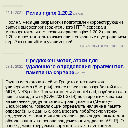
Релиз nginx 1.20.2
·
18.11.2021
(28 +22)
После 5 месяцев разработки подготовлен корректирующий
выпуск высокопроизводительного HTTP-сервера и
многопротокольного прокси-сервера nginx 1.20.2 (в ветку
1.20.х вносятся только изменения, связанные с устранением
серьёзных ошибок и уязвимостей)...
обсуждение
|
весь текст
(28 +22)
Предложен метод атаки для
удалённого определения фрагментов
·
18.11.2021
памяти на сервере
(85 +23)
Группа исследователей из Грацского технического
университета (Австрия), ранее известная разработкой атак
MDS, NetSpectre, Throwhammer и ZombieLoad, опубликовала
новый метод атаки (CVE-2021-3714) по сторонним каналам
на механизм дедупликации страниц памяти (Memory-
Deduplication), позволяющий определить наличие в памяти
определённых данных, организовать побайтовую утечку
содержимого памяти или определить раскладку памяти для
обхода защиты на основе рандомизации адресов (ASLR). От
ранее демонстрируемых вариантов атак на механизм