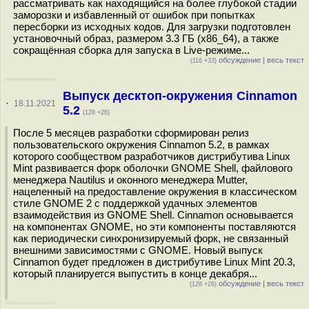
рассматривать как находящийся на более глубокой стадии
заморозки и избавленный от ошибок при попытках
пересборки из исходных кодов. Для загрузки подготовлен
установочный образ, размером 3.3 ГБ (x86_64), а также
сокращённая сборка для запуска в Live-режиме...
обсуждение
|
весь текст
(116 +33)
Выпуск десктоп-окружения Cinnamon
·
18.11.2021
5.2
(128 +26)
После 5 месяцев разработки сформирован релиз
пользовательского окружения Cinnamon 5.2, в рамках
которого сообществом разработчиков дистрибутива Linux
Mint развивается форк оболочки GNOME Shell, файлового
менеджера Nautilus и оконного менеджера Mutter,
нацеленный на предоставление окружения в классическом
стиле GNOME 2 с поддержкой удачных элементов
взаимодействия из GNOME Shell. Cinnamon основывается
на компонентах GNOME, но эти компоненты поставляются
как периодически синхронизируемый форк, не связанный
внешними зависимостями с GNOME. Новый выпуск
Cinnamon будет предложен в дистрибутиве Linux Mint 20.3,
который планируется выпустить в конце декабря...
обсуждение
|
весь текст
(128 +26)