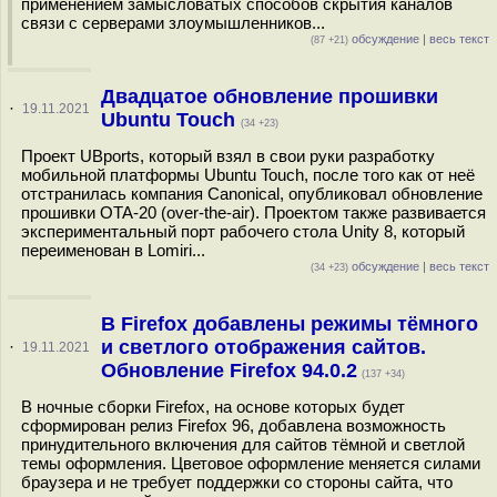
применением замысловатых способов скрытия каналов
связи с серверами злоумышленников...
обсуждение
|
весь текст
(87 +21)
Двадцатое обновление прошивки
·
19.11.2021
Ubuntu Touch
(34 +23)
Проект UBports, который взял в свои руки разработку
мобильной платформы Ubuntu Touch, после того как от неё
отстранилась компания Canonical, опубликовал обновление
прошивки OTA-20 (over-the-air). Проектом также развивается
экспериментальный порт рабочего стола Unity 8, который
переименован в Lomiri...
обсуждение
|
весь текст
(34 +23)
В Firefox добавлены режимы тёмного
и светлого отображения сайтов.
·
19.11.2021
Обновление Firefox 94.0.2
(137 +34)
В ночные сборки Firefox, на основе которых будет
сформирован релиз Firefox 96, добавлена возможность
принудительного включения для сайтов тёмной и светлой
темы оформления. Цветовое оформление меняется силами
браузера и не требует поддержки со стороны сайта, что