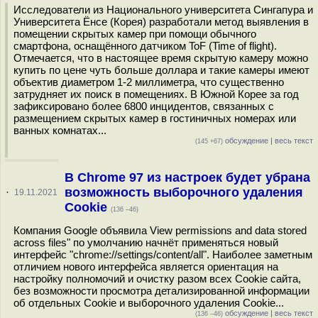
Исследователи из Национального университета Сингапура и
Университета Ёнсе (Корея) разработали метод выявления в
помещении скрытых камер при помощи обычного
смартфона, оснащённого датчиком ToF (Time of flight).
Отмечается, что в настоящее время скрытую камеру можно
купить по цене чуть больше доллара и такие камеры имеют
объектив диаметром 1-2 миллиметра, что существенно
затрудняет их поиск в помещениях. В Южной Корее за год
зафиксировано более 6800 инцидентов, связанных с
размещением скрытых камер в гостиничных номерах или
ванных комнатах...
обсуждение
|
весь текст
(145 +67)
В Chrome 97 из настроек будет убрана
возможность выборочного удаления
·
19.11.2021
Cookie
(136 –46)
Компания Google объявила View permissions and data stored
across files" по умолчанию начнёт применяться новый
интерфейс "chrome://settings/content/all". Наиболее заметным
отличием нового интерфейса является ориентация на
настройку полномочий и очистку разом всех Cookie сайта,
без возможности просмотра детализированной информации
об отдельных Cookie и выборочного удаления Cookie...
обсуждение
|
весь текст
(136 –46)