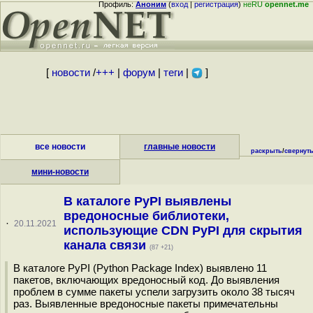
Профиль:
Аноним
(
вход
|
регистрация
)
неRU
opennet.me
[
новости
/
+++
|
форум
|
теги
|
]
все новости
главные новости
раскрыть
/
свернут
мини-новости
В каталоге PyPI выявлены
вредоносные библиотеки,
·
20.11.2021
использующие CDN PyPI для скрытия
канала связи
(87 +21)
В каталоге PyPI (Python Package Index) выявлено 11
пакетов, включающих вредоносный код. До выявления
проблем в сумме пакеты успели загрузить около 38 тысяч
раз. Выявленные вредоносные пакеты примечательны