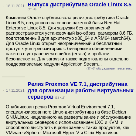
Выпуск дистрибутива Oracle Linux 8.5
·
18.11.2021
(37 +9)
Компания Oracle опубликовала релиз дистрибутива Oracle
Linux 8.5, созданного на основе пакетной базы Red Hat
Enterprise Linux 8.5. Для загрузки без ограничений
распространяется установочный iso-образ, размером 8.6 ГБ,
подготовленный для архитектур x86_64 и ARM64 (aarch64).
Для Oracle Linux открыт неограниченный и бесплатный
доступ к yum-репозиторию с бинарными обновлениями
пакетов с устранением ошибок (errata) и проблем
безопасности. Для загрузки также подготовлены отдельно
поддерживаемые модули Application Stream...
обсуждение
|
весь текст
(37 +9)
Релиз Proxmox VE 7.1, дистрибутива
для организации работы виртуальных
·
17.11.2021
серверов
(33 +18)
Опубликован релиз Proxmox Virtual Environment 7.1,
специализированного Linux-дистрибутива на базе Debian
GNU/Linux, нацеленного на развертывание и обслуживание
виртуальных серверов с использованием LXC и KVM, и
способного выступить в роли замены таких продуктов, как
VMware vSphere, Microsoft Hyper-V и Citrix Hypervisor.