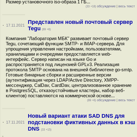
Размер установочного iso-образа 1 ГБ...
обсуждение
|
весь текст
(33 +18)
Представлен новый почтовый сервер
·
17.11.2021
Tegu
(89 +6)
Компания "Лаборатория МБК" развивает почтовый сервер
Tegu, сочетающий функции SMTP- и IMAP-сервера. Для
упрощения управления настройками, пользователями,
хранилищами и очередями предоставляется web-
интерфейс. Сервер написан на языке Go и
распространяется под лицензией GPLv3. Реализация
протокола SMTP основана на внешней библиотеке go-smtp.
Готовые бинарные сборки и расширенные версии
(аутентификация через LDAP/Active Directory, XMPP-
мессенджер, CalDav, CardDav, централизованное хранение
в PostgresSQL, отказоустойчивые кластеры, набор веб-
клиентов) поставляются на коммерческой основе...
обсуждение
|
весь текст
(89 +6)
Новый вариант атаки SAD DNS для
подстановки фиктивных данных в кэш
·
17.11.2021
DNS
(33 +15)