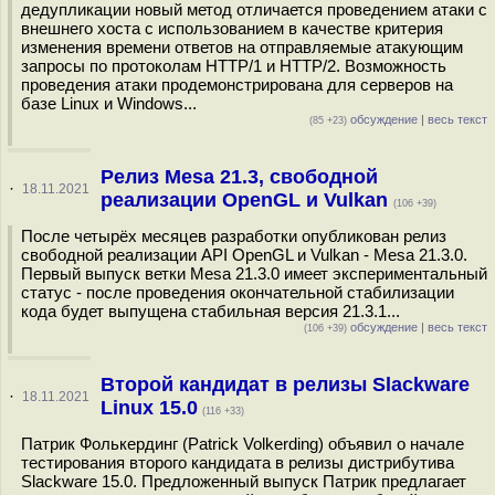
дедупликации новый метод отличается проведением атаки с
внешнего хоста с использованием в качестве критерия
изменения времени ответов на отправляемые атакующим
запросы по протоколам HTTP/1 и HTTP/2. Возможность
проведения атаки продемонстрирована для серверов на
базе Linux и Windows...
обсуждение
|
весь текст
(85 +23)
Релиз Mesa 21.3, свободной
·
18.11.2021
реализации OpenGL и Vulkan
(106 +39)
После четырёх месяцев разработки опубликован релиз
свободной реализации API OpenGL и Vulkan - Mesa 21.3.0.
Первый выпуск ветки Mesa 21.3.0 имеет экспериментальный
статус - после проведения окончательной стабилизации
кода будет выпущена стабильная версия 21.3.1...
обсуждение
|
весь текст
(106 +39)
Второй кандидат в релизы Slackware
·
18.11.2021
Linux 15.0
(116 +33)
Патрик Фолькердинг (Patrick Volkerding) объявил о начале
тестирования второго кандидата в релизы дистрибутива
Slackware 15.0. Предложенный выпуск Патрик предлагает