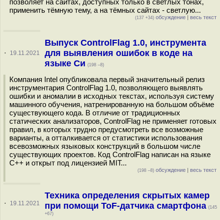
позволяет на сайтах, доступных только в светлых тонах,
применить тёмную тему, а на тёмных сайтах - светлую...
обсуждение
|
весь текст
(137 +34)
Выпуск ControlFlag 1.0, инструмента
для выявления ошибок в коде на
·
19.11.2021
языке Си
(198 –8)
Компания Intel опубликовала первый значительный релиз
инструментария ControlFlag 1.0, позволяющего выявлять
ошибки и аномалии в исходных текстах, используя систему
машинного обучения, натренированную на большом объёме
существующего кода. В отличие от традиционных
статических анализаторов, ControlFlag не применяет готовых
правил, в которых трудно предусмотреть все возможные
варианты, а отталкивается от статистики использования
всевозможных языковых конструкций в большом числе
существующих проектов. Код ControlFlag написан на языке
С++ и открыт под лицензией MIT...
обсуждение
|
весь текст
(198 –8)
Техника определения скрытых камер
·
19.11.2021
при помощи ToF-датчика смартфона
(145
+67)