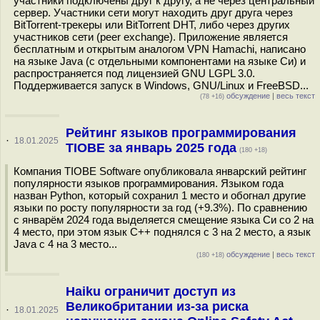
участники подключены друг к другу, а не через центральный
сервер. Участники сети могут находить друг друга через
BitTorrent-трекеры или BitTorrent DHT, либо через других
участников сети (peer exchange). Приложение является
бесплатным и открытым аналогом VPN Hamachi, написано
на языке Java (c отдельными компонентами на языке Си) и
распространяется под лицензией GNU LGPL 3.0.
Поддерживается запуск в Windows, GNU/Linux и FreeBSD...
обсуждение
|
весь текст
(78 +16)
Рейтинг языков программирования
·
18.01.2025
TIOBE за январь 2025 года
(180 +18)
Компания TIOBE Software опубликовала январский рейтинг
популярности языков программирования. Языком года
назван Python, который сохранил 1 место и обогнал другие
языки по росту популярности за год (+9.3%). По сравнению
с январём 2024 года выделяется смещение языка Си со 2 на
4 место, при этом язык С++ поднялся с 3 на 2 место, а язык
Java с 4 на 3 место...
обсуждение
|
весь текст
(180 +18)
Haiku ограничит доступ из
Великобритании из-за риска
·
18.01.2025