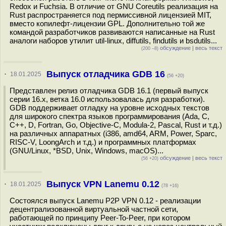
Redox и Fuchsia. В отличие от GNU Coreutils реализация на
Rust распространяется под пермиссивной лицензией MIT,
вместо копилефт-лицензии GPL. Дополнительно той же
командой разработчиков развиваются написанные на Rust
аналоги наборов утилит util-linux, diffutils, findutils и bsdutils...
обсуждение
|
весь текст
(200 –8)
Выпуск отладчика GDB 16
·
18.01.2025
(56 +20)
Представлен релиз отладчика GDB 16.1 (первый выпуск
серии 16.x, ветка 16.0 использовалась для разработки).
GDB поддерживает отладку на уровне исходных текстов
для широкого спектра языков программирования (Ada, C,
C++, D, Fortran, Go, Objective-C, Modula-2, Pascal, Rust и т.д.)
на различных аппаратных (i386, amd64, ARM, Power, Sparc,
RISC-V, LoongArch и т.д.) и программных платформах
(GNU/Linux, *BSD, Unix, Windows, macOS)...
обсуждение
|
весь текст
(56 +20)
Выпуск VPN Lanemu 0.12
·
18.01.2025
(78 +16)
Состоялся выпуск Lanemu P2P VPN 0.12 - реализации
децентрализованной виртуальной частной сети,
работающей по принципу Peer-To-Peer, при котором