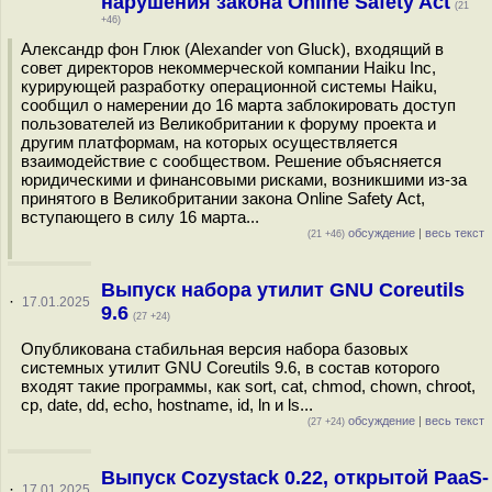
нарушения закона Online Safety Act
(21
+46)
Александр фон Глюк (Alexander von Gluck), входящий в
совет директоров некоммерческой компании Haiku Inc,
курирующей разработку операционной системы Haiku,
сообщил о намерении до 16 марта заблокировать доступ
пользователей из Великобритании к форуму проекта и
другим платформам, на которых осуществляется
взаимодействие с сообществом. Решение объясняется
юридическими и финансовыми рисками, возникшими из-за
принятого в Великобритании закона Online Safety Act,
вступающего в силу 16 марта...
обсуждение
|
весь текст
(21 +46)
Выпуск набора утилит GNU Coreutils
·
17.01.2025
9.6
(27 +24)
Опубликована стабильная версия набора базовых
системных утилит GNU Coreutils 9.6, в состав которого
входят такие программы, как sort, cat, chmod, chown, chroot,
cp, date, dd, echo, hostname, id, ln и ls...
обсуждение
|
весь текст
(27 +24)
Выпуск Cozystack 0.22, открытой PaaS-
·
17.01.2025