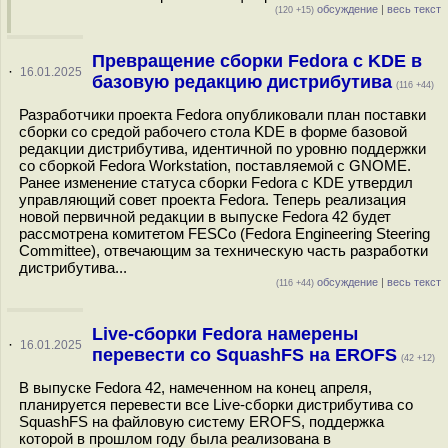
обсуждение
|
весь текст
(120 +15)
Превращение сборки Fedora c KDE в
·
16.01.2025
базовую редакцию дистрибутива
(116 +44)
Разработчики проекта Fedora опубликовали план поставки
сборки со средой рабочего стола KDE в форме базовой
редакции дистрибутива, идентичной по уровню поддержки
со сборкой Fedora Workstation, поставляемой с GNOME.
Ранее изменение статуса сборки Fedora с KDE утвердил
управляющий совет проекта Fedora. Теперь реализация
новой первичной редакции в выпуске Fedora 42 будет
рассмотрена комитетом FESCo (Fedora Engineering Steering
Committee), отвечающим за техническую часть разработки
дистрибутива...
обсуждение
|
весь текст
(116 +44)
Live-сборки Fedora намерены
·
16.01.2025
перевести со SquashFS на EROFS
(42 +12)
В выпуске Fedora 42, намеченном на конец апреля,
планируется перевести все Live-сборки дистрибутива со
SquashFS на файловую систему EROFS, поддержка
которой в прошлом году была реализована в