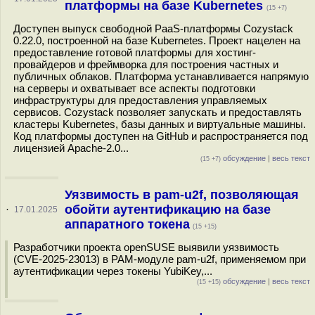
платформы на базе Kubernetes
(15 +7)
Доступен выпуск свободной PaaS-платформы Cozystack
0.22.0, построенной на базе Kubernetes. Проект нацелен на
предоставление готовой платформы для хостинг-
провайдеров и фреймворка для построения частных и
публичных облаков. Платформа устанавливается напрямую
на серверы и охватывает все аспекты подготовки
инфраструктуры для предоставления управляемых
сервисов. Cozystack позволяет запускать и предоставлять
кластеры Kubernetes, базы данных и виртуальные машины.
Код платформы доступен на GitHub и распространяется под
лицензией Apache-2.0...
обсуждение
|
весь текст
(15 +7)
Уязвимость в pam-u2f, позволяющая
обойти аутентификацию на базе
·
17.01.2025
аппаратного токена
(15 +15)
Разработчики проекта openSUSE выявили уязвимость
(CVE-2025-23013) в PAM-модуле pam-u2f, применяемом при
аутентификации через токены YubiKey,...
обсуждение
|
весь текст
(15 +15)