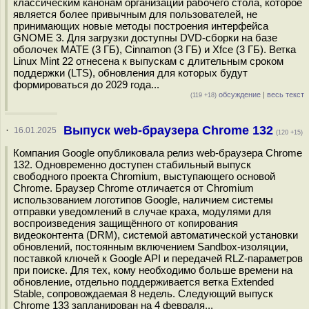
классическим канонам организации рабочего стола, которое
является более привычным для пользователей, не
принимающих новые методы построения интерфейса
GNOME 3. Для загрузки доступны DVD-сборки на базе
оболочек MATE (3 ГБ), Cinnamon (3 ГБ) и Xfce (3 ГБ). Ветка
Linux Mint 22 отнесена к выпускам с длительным сроком
поддержки (LTS), обновления для которых будут
формироваться до 2029 года...
обсуждение
|
весь текст
(119 +18)
Выпуск web-браузера Chrome 132
·
16.01.2025
(120 +15)
Компания Google опубликовала релиз web-браузера Chrome
132. Одновременно доступен стабильный выпуск
свободного проекта Chromium, выступающего основой
Chrome. Браузер Chrome отличается от Chromium
использованием логотипов Google, наличием системы
отправки уведомлений в случае краха, модулями для
воспроизведения защищённого от копирования
видеоконтента (DRM), системой автоматической установки
обновлений, постоянным включением Sandbox-изоляции,
поставкой ключей к Google API и передачей RLZ-параметров
при поиске. Для тех, кому необходимо больше времени на
обновление, отдельно поддерживается ветка Extended
Stable, сопровождаемая 8 недель. Следующий выпуск
Chrome 133 запланирован на 4 февраля...