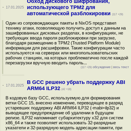
Обход дискового шифрования,
использующего TPM2 для
·
17.01.2025
автоматической разблокировки
(117 +29)
Один из сопровождающих пакеты в NixOS представил
технику атаки, позволяющую получить доступ к данным на
зашифрованных дисковых разделах, в конфигурациях, не
требующих ввода пароля разблокировки при загрузке,
благодаря размещению в TPM2 (Trusted Platform Module)
информации для расшифровки. Такие конфигурации часто
используются на серверах или многопользовательских
рабочих станциях, на которых проблематично после каждой
перезагрузки вручную вводить пароль...
обсуждение
|
весь текст
(117 +29)
В GCC решено убрать поддержку ABI
·
17.01.2025
ARM64 ILP32
(42 +18)
В кодовую базу GCC, используемую для формирования
ветки GCC 15, внесено изменение, переводящее в разряд
устаревших поддержку ABI ARM64 ILP32 (-mabi=ilp32) и
выводящее предупреждение об удалении в будущем
релизе. ILP32 напоминает субархитектуру x32 для систем
x86_64 и также позволяет использовать 32-разрядные
указатели и 32-разрядную модель адресации памяти, при