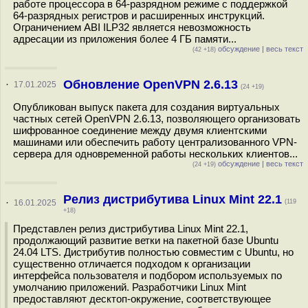
работе процессора в 64-разрядном режиме с поддержкой
64-разрядных регистров и расширенных инструкций.
Ограничением ABI ILP32 является невозможность
адресации из приложения более 4 ГБ памяти...
обсуждение
|
весь текст
(42 +18)
Обновление OpenVPN 2.6.13
·
17.01.2025
(24 +19)
Опубликован выпуск пакета для создания виртуальных
частных сетей OpenVPN 2.6.13, позволяющего организовать
шифрованное соединение между двумя клиентскими
машинами или обеспечить работу централизованного VPN-
сервера для одновременной работы нескольких клиентов...
обсуждение
|
весь текст
(24 +19)
Релиз дистрибутива Linux Mint 22.1
·
16.01.2025
(119
+18)
Представлен релиз дистрибутива Linux Mint 22.1,
продолжающий развитие ветки на пакетной базе Ubuntu
24.04 LTS. Дистрибутив полностью совместим с Ubuntu, но
существенно отличается подходом к организации
интерфейса пользователя и подбором используемых по
умолчанию приложений. Разработчики Linux Mint
предоставляют десктоп-окружение, соответствующее