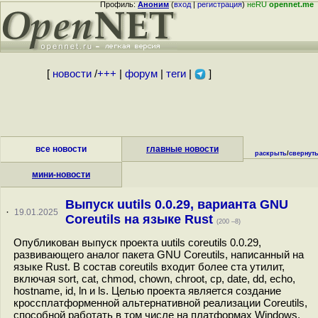
Профиль:
Аноним
(
вход
|
регистрация
)
неRU
opennet.me
[
новости
/
+++
|
форум
|
теги
|
]
все новости
главные новости
раскрыть
/
свернут
мини-новости
Выпуск uutils 0.0.29, варианта GNU
·
19.01.2025
Coreutils на языке Rust
(200 –8)
Опубликован выпуск проекта uutils coreutils 0.0.29,
развивающего аналог пакета GNU Coreutils, написанный на
языке Rust. В состав coreutils входит более ста утилит,
включая sort, cat, chmod, chown, chroot, cp, date, dd, echo,
hostname, id, ln и ls. Целью проекта является создание
кроссплатформенной альтернативной реализации Coreutils,
способной работать в том числе на платформах Windows,