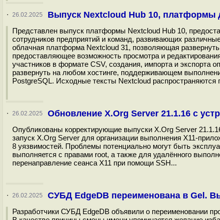
Выпуск Nextcloud Hub 10, платформы
·
26.02.2025
Представлен выпуск платформы Nextcloud Hub 10, предост
сотрудников предприятий и команд, развивающих различные
облачная платформа Nextcloud 31, позволяющая развернут
предоставляющее возможность просмотра и редактирования 
участников в формате CSV, создания, импорта и экспорта 
развернуть на любом хостинге, поддерживающем выполнени
PostgreSQL. Исходные тексты Nextcloud распространяются 
Обновление X.Org Server 21.1.16 с ус
·
26.02.2025
Опубликованы корректирующие выпуски X.Org Server 21.1.16
запуск X.Org Server для организации выполнения X11-прилож
8 уязвимостей. Проблемы потенциально могут быть эксплуа
выполняется с правами root, а также для удалённого выполн
перенаправление сеанса X11 при помощи SSH...
СУБД EdgeDB переименована в Gel. Вы
·
26.02.2025
Разработчики СУБД EdgeDB объявили о переименовании прое
В качестве причины смены имени упоминается желание изб