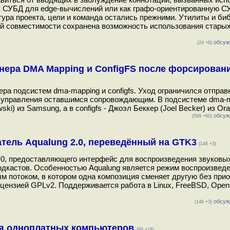
как СУБД для edge-вычислений или как графо-ориентированную С
ура проекта, цели и команда остались прежними. Утилиты и биб
ой совместимости сохранена возможность использования старых
обсуж
(24 +6)
нера DMA Mapping и ConfigFS после форсировани
ера подсистем dma-mapping и configfs. Уход ограничился отправ
е управления оставшимся сопровождающим. В подсистеме dma-
 из Samsung, а в configfs - Джоэл Беккер (Joel Becker) из Orac
обсуж
(599 +60)
ель Aqualung 2.0, переведённый на GTK3
(146 +3)
2.0, предоставляющего интерфейс для воспроизведения звуковы
одкастов. Особенностью Aqualung является режим воспроизведе
потоком, в котором одна композиция сменяет другую без прио
ицензией GPLv2. Поддерживается работа в Linux, FreeBSD, Ope
обсуж
(146 +3)
для одноплатных компьютеров
(90 +18)