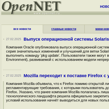
НОВ
все новости
главные новости
мини-нов
Выпуск операционной системы Solaris
·
27.02.2025
Компания Oracle опубликовала выпуск операционной системы 
серия значительных изменений и улучшений для ветки Solar
выполнить команду 'pkg update'. Пользователи также могут 
Environment), развиваемой с использованием модели непрер
Mozilla переходит к поставке Firefox 
·
27.02.2025
Компания Mozilla объявила, что к Firefox помимо открытой 
регламентирующие требования, с которыми пользователь д
Firefox. Указано, что ранее компания Mozilla полагалась л
технологического ландшафта решила официально закрепить 
условий использования начнёт выводиться для новых польз