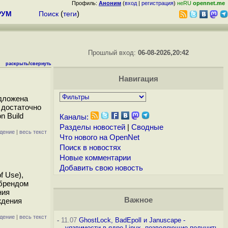
Профиль:
Аноним
(
вход
|
регистрация
)
неRU
opennet.me
РУМ
Поиск
(
теги
)
Прошлый вход:
06-08-2026,20:42
раскрыть
/
свернуть
Навигация
едложена
 достаточно
n Build
Каналы:
Разделы новостей
|
Сводные
дение
|
весь текст
Что нового на OpenNet
Поиск в новостях
Новые комментарии
Добавить свою новость
f Use),
 брендом
ния
Важное
ждения
дение
|
весь текст
-
11.07
GhostLock, BadEpoll и Januscape -
уязвимости в ядре Linux, позволяющие получить