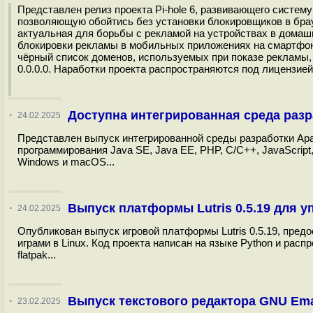
Представлен релиз проекта Pi-hole 6, развивающего систем
позволяющую обойтись без установки блокировщиков в брау
актуальная для борьбы с рекламой на устройствах в домашн
блокировки рекламы в мобильных приложениях на смартфона
чёрный список доменов, используемых при показе рекламы,
0.0.0.0. Наработки проекта распространяются под лицензией E
Доступна интегрированная среда разр
·
24.02.2025
Представлен выпуск интегрированной среды разработки Apa
программирования Java SE, Java EE, PHP, C/C++, JavaScript,
Windows и macOS...
Выпуск платформы Lutris 0.5.19 для у
·
24.02.2025
Опубликован выпуск игровой платформы Lutris 0.5.19, пре
играми в Linux. Код проекта написан на языке Python и рас
flatpak...
Выпуск текстового редактора GNU Em
·
23.02.2025