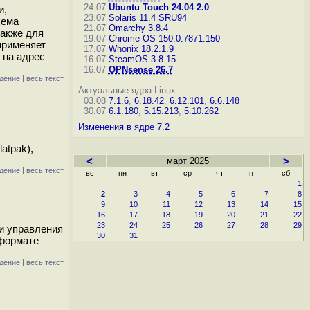
24.07
Ubuntu Touch 24.04 2.0
и,
23.07
Solaris 11.4 SRU94
хема
21.07
Omarchy 3.8.4
также для
19.07
Chrome OS 150.0.7871.150
применяет
17.07
Whonix 18.2.1.9
 на адрес
16.07
SteamOS 3.8.15
16.07
OPNsense 26.7
дение
|
весь текст
Актуальные ядра Linux:
03.08
7.1.6
,
6.18.42
,
6.12.101
,
6.6.148
30.07
6.1.180
,
5.15.213
,
5.10.262
Изменения в ядре 7.2
atpak),
<
март 2025
>
дение
|
весь текст
вс
пн
вт
ср
чт
пт
сб
1
2
3
4
5
6
7
8
9
10
11
12
13
14
15
16
17
18
19
20
21
22
23
24
25
26
27
28
29
 и управления
30
31
 формате
дение
|
весь текст