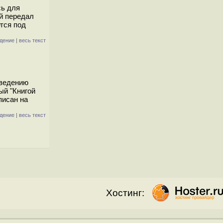
сь для
й передал
ется под
дение
|
весь текст
оведению
ый "Книгой
писан на
дение
|
весь текст
Хостинг: