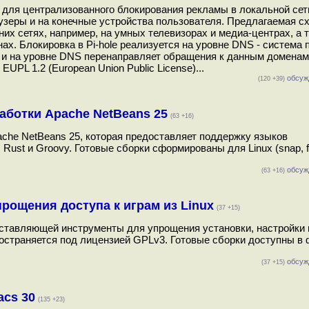
у для централизованного блокирования рекламы в локальной сет
зеры и на конечные устройства пользователя. Предлагаемая с
их сетях, например, на умных телевизорах и медиа-центрах, а 
х. Блокировка в Pi-hole реализуется на уровне DNS - система 
 и на уровне DNS перенаправляет обращения к данным доменам
UPL 1.2 (European Union Public License)...
обсуж
(120 +39)
аботки Apache NetBeans 25
(63 +16)
che NetBeans 25, которая предоставляет поддержку языков
 Rust и Groovy. Готовые сборки сформированы для Linux (snap, fl
обсуж
(63 +16)
прощения доступа к играм из Linux
(37 +15)
доставляющей инструменты для упрощения установки, настройки
пространяется под лицензией GPLv3. Готовые сборки доступны в
обсуж
(37 +15)
acs 30
(135 +23)