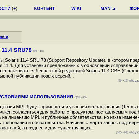
ОСТИ
(
+
)
КОНТЕНТ
WIKI
MAN'ы
ФО
ости
 11.4 SRU78
(96 +15)
Solaris 11.4 SRU 78 (Support Repository Update), в котором пр
is 11.4. Для установки предложенных в обновлении исправлений
воспользоваться бесплатной редакцией Solaris 11.4 CBE (Commo
ывной публикации новых версий...
обсуж
(96 +15)
с условиями использования
(305 –93)
лицензии MPL будут применяться условия использования (Terms o
олжен согласиться для работы с продуктом, поставляемым под
ишь на лицензию MPL и публичные обязательства, но из-за измене
требования и обязательства. Начиная с марта запрос подтвер
ователей, а позднее и для существующих...
обсуж
(305 –93)