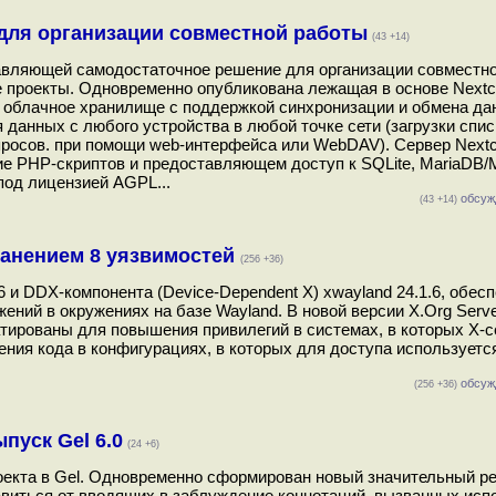
 для организации совместной работы
(43 +14)
авляющей самодостаточное решение для организации совместн
 проекты. Одновременно опубликована лежащая в основе Nextc
ь облачное хранилище с поддержкой синхронизации и обмена да
данных с любого устройства в любой точке сети (загрузки спис
опросов. при помощи web-интерфейса или WebDAV). Сервер Next
е PHP-скриптов и предоставляющем доступ к SQLite, MariaDB
под лицензией AGPL...
обсуж
(43 +14)
транением 8 уязвимостей
(256 +36)
 и DDX-компонента (Device-Dependent X) xwayland 24.1.6, обес
ений в окружениях на базе Wayland. В новой версии X.Org Serv
тированы для повышения привилегий в системах, в которых X-с
ения кода в конфигурациях, в которых для доступа используетс
обсуж
(256 +36)
пуск Gel 6.0
(24 +6)
кта в Gel. Одновременно сформирован новый значительный рели
авиться от вводящих в заблуждение коннотаций, вызванных ис