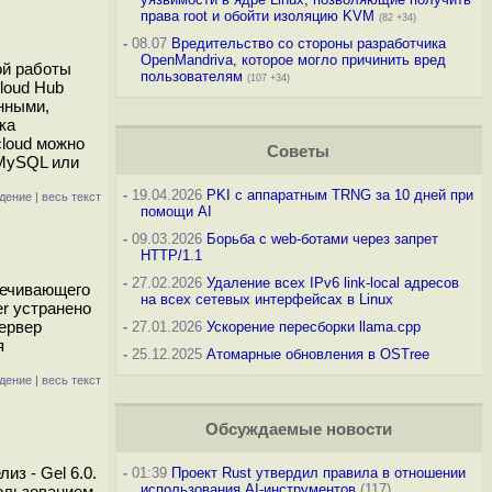
права root и обойти изоляцию KVM
(82 +34)
-
08.07
Вредительство со стороны разработчика
OpenMandriva, которое могло причинить вред
ой работы
пользователям
(107 +34)
loud Hub
нными,
ка
cloud можно
Советы
/MySQL или
-
19.04.2026
PKI с аппаратным TRNG за 10 дней при
дение
|
весь текст
помощи AI
-
09.03.2026
Борьба с web-ботами через запрет
HTTP/1.1
-
27.02.2026
Удаление всех IPv6 link-local адресов
печивающего
на всех сетевых интерфейсах в Linux
er устранено
ервер
-
27.01.2026
Ускорение пересборки llama.cpp
я
-
25.12.2025
Атомарные обновления в OSTree
дение
|
весь текст
Обсуждаемые новости
з - Gel 6.0.
-
01:39
Проект Rust утвердил правила в отношении
использования AI-инструментов
(117)
пользованием