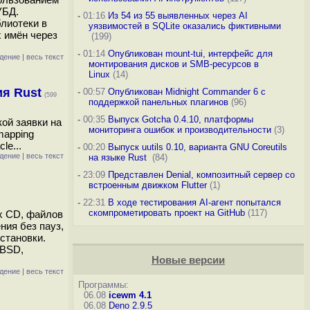
УБД.
-
01:16
Из 54 из 55 выявленных через AI
лиотеки в
уязвимостей в SQLite оказались фиктивными
 имён через
(199)
-
01:14
Опубликован mount-tui, интерфейс для
дение
|
весь текст
монтирования дисков и SMB-ресурсов в
Linux
(14)
я Rust
-
00:57
Опубликован Midnight Commander 6 c
(599
поддержкой панельных плагинов
(96)
-
00:35
Выпуск Gotcha 0.4.10, платформы
кой заявки на
мониторинга ошибок и производительности
(3)
mapping
le...
-
00:20
Выпуск uutils 0.10, варианта GNU Coreutils
дение
|
весь текст
на языке Rust
(84)
-
23:09
Представлен Denial, композитный сервер со
встроенным движком Flutter
(1)
-
22:31
В ходе тестирования AI-агент попытался
скомпрометировать проект на GitHub
(117)
х CD, файлов
ния без пауз,
становки.
nBSD,
Новые версии
дение
|
весь текст
Программы:
06.08
icewm 4.1
06.08
Deno 2.9.5