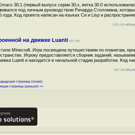
acs 30.1 (первый выпуск серии 30.x, ветка 30.0 использовала
азвивался под личным руководством Ричарда Столлмана, которы
 года. Код проекта написан на языках Си и Lisp и распространя
обсуж
(135 +23)
роенной на движке Luanti
(83 +18)
 стиле Minecraft. Игра посвящена путешествиям по планетам, пр
странстве. Игроку предоставляется сборник заданий, называем
вижка Luanti и находится в начальной стадии разработки. Код на
обсуж
(83 +18)
едыдущая страница (позже)
ющая страница (раньше) >>