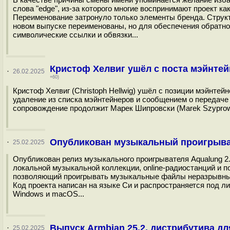
слова "еdge", из-за которого многие воспринимают проект 
Переименование затронуло только элементы бренда. Структ
новом выпуске переименованы, но для обеспечения обратн
символические ссылки и обвязки...
Кристоф Хелвиг ушёл с поста мэйнтей
·
26.02.2025
+60)
Кристоф Хелвиг (Christoph Hellwig) ушёл с позиции мэйнтейн
удаление из списка мэйнтейнеров и сообщением о передач
сопровождение продолжит Марек Шипровски (Marek Szyprowski)
Опубликован музыкальный проигрыват
·
25.02.2025
Опубликован релиз музыкального проигрывателя Aqualung 
локальной музыкальной коллекции, online-радиостанций и п
позволяющий проигрывать музыкальные файлы неразрывным 
Код проекта написан на языке Си и распространяется под л
Windows и macOS...
Выпуск Armbian 25.2, дистрибутива 
·
25.02.2025