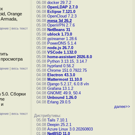
06.08
docker 29.7.2
06.08
OpenLDAP 2.7.0
ых
06.08
Eclipse 7.121.0
id, Orange
06.08
OpenCloud 7.2.3
l Armada,
06.08
mesa 3d 26.2
05.08
OpenVPN 2.7.6
дение
|
весь текст
05.08
NetBeans 31
05.08
ublock 1.73.0
05.08
gstreamer 1.28.6
05.08
PowerDNS 5.1.4
05.08
node.js 26.7.0
05.08
VSCode 1.132.0
тить
05.08
home-assistant 2026.8.0
 просмотра
05.08
Python 3.13.15, 3.14.7
05.08
hyprland 0.56.2
дение
|
весь текст
05.08
Chrome 151.0.7922.75
04.08
Electron 43.3.0
04.08
Mattermost 11.10.0
04.08
Django 5.2.17, 6.0.8
vln
04.08
Grafana 13.1.2
04.08
GNOME 49.9, 50.4
 5.0. Сборки
04.08
Unbound 1.26.0
сле
04.08
Erlang 29.0.5
 и
далее>>
дение
|
весь текст
Дистрибутивы:
05.08
Tails 7.10.1
04.08
Deepin 25.2.1
03.08
Azure Linux 3.0.20260803
01.08
NetBSD 11.0