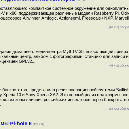
доставляющего компактное системное окружение для одноплатн
V и x86, поддерживающее различные модели Raspberry Pi, Odro
роцессоров Allwinner, Amlogic, Actionsemi, Freescale / NXP, Marvel
обсуж
(90 +18)
здания домашнего медиацентра MythTV 35, позволяющей превра
зыкальный центр, альбом с фотографиями, станцию для записи и
ицензией GPLv2...
обсуж
(63 +11)
е банкротства, представила релиз операционной системы Sailfish
ny Xperia 10 и Sony Xperia XA2. Это первый релиз платформы по
ывода из зоны влияния российских инвесторов через банкротство
.
обсуж
(188 +20)
мы Pi-hole 6
(120 +39)