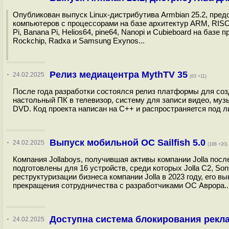
Опубликован выпуск Linux-дистрибутива Armbian 25.2, пре
компьютеров с процессорами на базе архитектур ARM, RISC-
Pi, Banana Pi, Helios64, pine64, Nanopi и Cubieboard на базе п
Rockchip, Radxa и Samsung Exynos...
Релиз медиацентра MythTV 35
·
24.02.2025
(63 +11)
После года разработки состоялся релиз платформы для со
настольный ПК в телевизор, систему для записи видео, му
DVD. Код проекта написан на С++ и распространяется под л
Выпуск мобильной ОС Sailfish 5.0
·
24.02.2025
(188 +20)
Компания Jollaboys, получившая активы компании Jolla посл
подготовлены для 16 устройств, среди которых Jolla C2, So
реструктуризации бизнеса компании Jolla в 2023 году, его в
прекращения сотрудничества с разработчиками ОС Аврора..
Доступна система блокирования рекла
·
24.02.2025