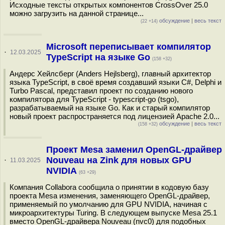
Исходные тексты открытых компонентов CrossOver 25.0
можно загрузить на данной странице...
обсуждение
|
весь текст
(22 +14)
Microsoft переписывает компилятор
·
12.03.2025
TypeScript на языке Go
(158 +32)
Андерс Хейлсберг (Anders Hejlsberg), главный архитектор
языка TypeScript, в своё время создавший языки C#, Delphi и
Turbo Pascal, представил проект по созданию нового
компилятора для TypeScript - typescript-go (tsgo),
разрабатываемый на языке Go. Как и старый компилятор
новый проект распространяется под лицензией Apache 2.0...
обсуждение
|
весь текст
(158 +32)
Проект Mesa заменил OpenGL-драйвер
Nouveau на Zink для новых GPU
·
11.03.2025
NVIDIA
(63 +29)
Компания Сollabora сообщила о принятии в кодовую базу
проекта Mesa изменения, заменяющего OpenGL-драйвер,
применяемый по умолчанию для GPU NVIDIA, начиная с
микроархитектуры Turing. В следующем выпуске Mesa 25.1
вместо OpenGL-драйвера Nouveau (nvc0) для подобных