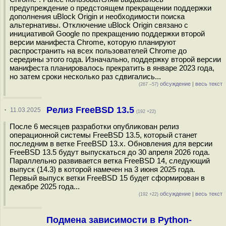
предупреждение о предстоящем прекращении поддержки
дополнения uBlock Origin и необходимости поиска
альтернативы. Отключение uBlock Origin связано с
инициативой Google по прекращению поддержки второй
версии манифеста Chrome, которую планируют
распространить на всех пользователей Chrome до
середины этого года. Изначально, поддержку второй версии
манифеста планировалось прекратить в январе 2023 года,
но затем сроки несколько раз сдвигались...
обсуждение
|
весь текст
(267 –57)
Релиз FreeBSD 13.5
·
11.03.2025
(192 +22)
После 6 месяцев разработки опубликован релиз
операционной системы FreeBSD 13.5, который станет
последним в ветке FreeBSD 13.x. Обновления для версии
FreeBSD 13.5 будут выпускаться до 30 апреля 2026 года.
Параллельно развивается ветка FreeBSD 14, следующий
выпуск (14.3) в которой намечен на 3 июня 2025 года.
Первый выпуск ветки FreeBSD 15 будет сформирован в
декабре 2025 года...
обсуждение
|
весь текст
(192 +22)
Подмена зависимости в Python-