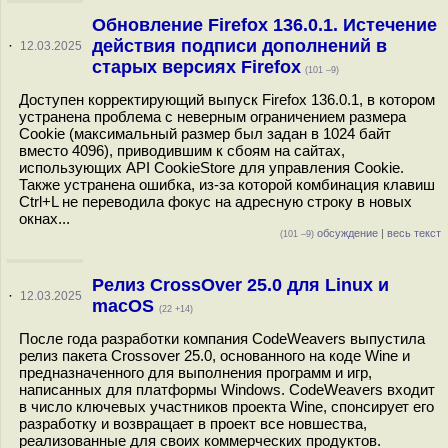
Обновление Firefox 136.0.1. Истечение
действия подписи дополнений в
·
12.03.2025
старых версиях Firefox
(101 –9)
Доступен корректирующий выпуск Firefox 136.0.1, в котором
устранена проблема с неверным ограничением размера
Cookie (максимальный размер был задан в 1024 байт
вместо 4096), приводившим к сбоям на сайтах,
использующих API CookieStore для управления Cookie.
Также устранена ошибка, из-за которой комбинация клавиш
Ctrl+L не переводила фокус на адресную строку в новых
окнах...
обсуждение
|
весь текст
(101 –9)
Релиз CrossOver 25.0 для Linux и
·
12.03.2025
macOS
(22 +14)
После года разработки компания CodeWeavers выпустила
релиз пакета Crossover 25.0, основанного на коде Wine и
предназначенного для выполнения программ и игр,
написанных для платформы Windows. CodeWeavers входит
в число ключевых участников проекта Wine, спонсирует его
разработку и возвращает в проект все новшества,
реализованные для своих коммерческих продуктов.