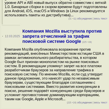
уровне API и ABI новый выпуск обратно совместим с веткой
1.0. Бинарные сборки в скором времени будут подготовлены
для Android, iOS, macOS и Windows (в Linux рекомендуется
использовать пакеты из дистрибутива)...
обсуждение
|
весь текст
(31 +11)
Компания Mozilla выступила против
запрета отчислений за трафик
·
12.03.2025
поисковой системе Google
(225 +24)
Компания Mozilla опубликовала возражение против
рекомендаций, внесённых Министерством юстиции США в
рамках антимонопольного разбирательства, в котором
Google был признан монополистом на рынке поисковых
систем. В рекомендации упомянут запрет на все платежи
разработчикам браузеров за направление трафика в
поисковую систему. По мнению Mozilla, если суд утвердит
данное предложение, это нанесёт удар по независимым
браузерам, существующим благодаря соглашениям с
поисковыми системами. Вместо развития конкуренции в
поиске, решение подорвёт конкуренцию среди браузеров и
усложнит противостояние доминирующим корпорациям,
таким как Google, Apple и Microsoft...
обсуждение
|
весь текст
(225 +24)