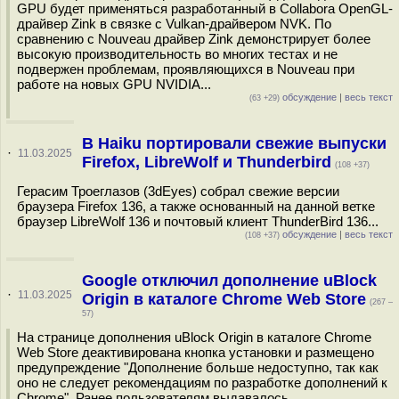
GPU будет применяться разработанный в Сollabora OpenGL-
драйвер Zink в связке с Vulkan-драйвером NVK. По
сравнению с Nouveau драйвер Zink демонстрирует более
высокую производительность во многих тестах и не
подвержен проблемам, проявляющихся в Nouveau при
работе на новых GPU NVIDIA...
обсуждение
|
весь текст
(63 +29)
В Haiku портировали свежие выпуски
·
11.03.2025
Firefox, LibreWolf и Thunderbird
(108 +37)
Герасим Троеглазов (3dEyes) собрал свежие версии
браузера Firefox 136, а также основанный на данной ветке
браузер LibreWolf 136 и почтовый клиент ThunderBird 136...
обсуждение
|
весь текст
(108 +37)
Google отключил дополнение uBlock
·
11.03.2025
Origin в каталоге Chrome Web Store
(267 –
57)
На странице дополнения uBlock Origin в каталоге Chrome
Web Store деактивирована кнопка установки и размещено
предупреждение "Дополнение больше недоступно, так как
оно не следует рекомендациям по разработке дополнений к
Chrome". Ранее пользователям выдавалось