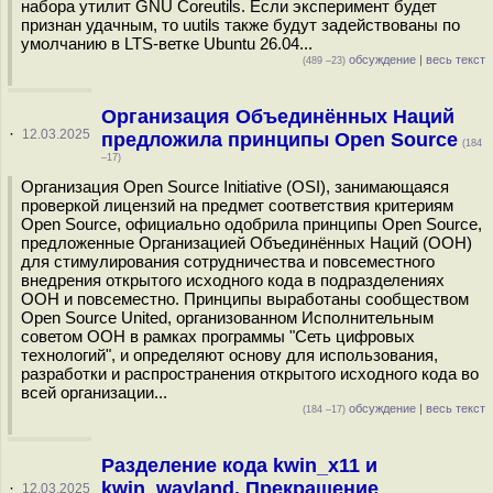
набора утилит GNU Coreutils. Если эксперимент будет
признан удачным, то uutils также будут задействованы по
умолчанию в LTS-ветке Ubuntu 26.04...
обсуждение
|
весь текст
(489 –23)
Организация Объединённых Наций
·
12.03.2025
предложила принципы Open Source
(184
–17)
Организация Open Source Initiative (OSI), занимающаяся
проверкой лицензий на предмет соответствия критериям
Open Source, официально одобрила принципы Open Source,
предложенные Организацией Объединённых Наций (ООН)
для стимулирования сотрудничества и повсеместного
внедрения открытого исходного кода в подразделениях
ООН и повсеместно. Принципы выработаны сообществом
Open Source United, организованном Исполнительным
советом ООН в рамках программы "Сеть цифровых
технологий", и определяют основу для использования,
разработки и распространения открытого исходного кода во
всей организации...
обсуждение
|
весь текст
(184 –17)
Разделение кода kwin_x11 и
kwin_wayland. Прекращение
·
12.03.2025