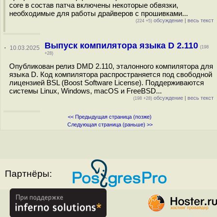
core в состав патча включены некоторые обвязки,
необходимые для работы драйверов с прошивками...
обсуждение
|
весь текст
(224 +5)
Выпуск компилятора языка D 2.110
·
10.03.2025
(198
+28)
Опубликован релиз DMD 2.110, эталонного компилятора для
языка D. Код компилятора распространяется под свободной
лицензией BSL (Boost Software License). Поддерживаются
системы Linux, Windows, macOS и FreeBSD...
обсуждение
|
весь текст
(198 +28)
<< Предыдущая страница (позже)
Следующая страница (раньше) >>
Партнёры: