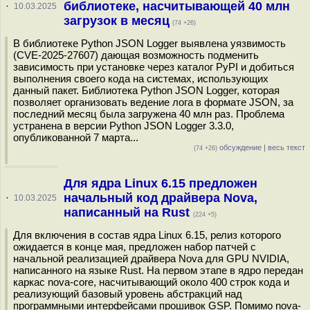
библиотеке, насчитывающей 40 млн
·
10.03.2025
загрузок в месяц
(74 +26)
В библиотеке Python JSON Logger выявлена уязвимость
(CVE-2025-27607) дающая возможность подменить
зависимость при установке через каталог PyPI и добиться
выполнения своего кода на системах, использующих
данный пакет. Библиотека Python JSON Logger, которая
позволяет организовать ведение лога в формате JSON, за
последний месяц была загружена 40 млн раз. Проблема
устранена в версии Python JSON Logger 3.3.0,
опубликованной 7 марта...
обсуждение
|
весь текст
(74 +26)
Для ядра Linux 6.15 предложен
начальный код драйвера Nova,
·
10.03.2025
написанный на Rust
(224 +5)
Для включения в состав ядра Linux 6.15, релиз которого
ожидается в конце мая, предложен набор патчей с
начальной реализацией драйвера Nova для GPU NVIDIA,
написанного на языке Rust. На первом этапе в ядро передан
каркас nova-core, насчитывающий около 400 строк кода и
реализующий базовый уровень абстракций над
программными интерфейсами прошивок GSP. Помимо nova-