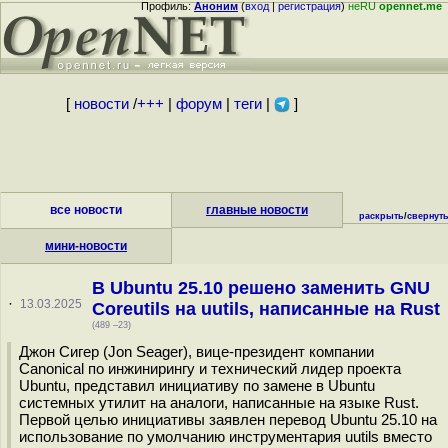
Профиль:
Аноним
(
вход
|
регистрация
)
неRU
opennet.me
[
новости
/
+++
|
форум
|
теги
|
]
все новости
главные новости
раскрыть
/
свернут
мини-новости
В Ubuntu 25.10 решено заменить GNU
·
13.03.2025
Coreutils на uutils, написанные на Rust
(489 –23)
Джон Сигер (Jon Seager), вице-президент компании
Canonical по инжинирингу и технический лидер проекта
Ubuntu, представил инициативу по замене в Ubuntu
системных утилит на аналоги, написанные на языке Rust.
Первой целью инициативы заявлен перевод Ubuntu 25.10 на
использование по умолчанию инструментария uutils вместо