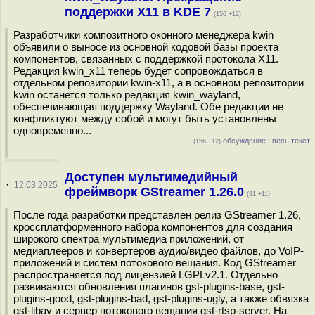
поддержки X11 в KDE 7
(156 +12)
Разработчики композитного оконного менеджера kwin
объявили о выносе из основной кодовой базы проекта
компонентов, связанных с поддержкой протокола X11.
Редакция kwin_x11 теперь будет сопровождаться в
отдельном репозитории kwin-x11, а в основном репозитории
kwin останется только редакция kwin_wayland,
обеспечивающая поддержку Wayland. Обе редакции не
конфликтуют между собой и могут быть установлены
одновременно...
обсуждение
|
весь текст
(156 +12)
Доступен мультимедийный
·
12.03.2025
фреймворк GStreamer 1.26.0
(31 +11)
После года разработки представлен релиз GStreamer 1.26,
кроссплатформенного набора компонентов для создания
широкого спектра мультимедиа приложений, от
медиаплееров и конвертеров аудио/видео файлов, до VoIP-
приложений и систем потокового вещания. Код GStreamer
распространяется под лицензией LGPLv2.1. Отдельно
развиваются обновления плагинов gst-plugins-base, gst-
plugins-good, gst-plugins-bad, gst-plugins-ugly, а также обвязка
gst-libav и сервер потокового вещания gst-rtsp-server. На