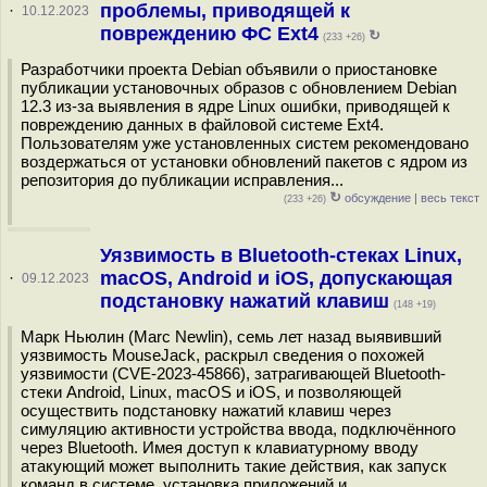
проблемы, приводящей к
·
10.12.2023
повреждению ФС Ext4
↻
(233 +26)
Разработчики проекта Debian объявили о приостановке
публикации установочных образов с обновлением Debian
12.3 из-за выявления в ядре Linux ошибки, приводящей к
повреждению данных в файловой системе Ext4.
Пользователям уже установленных систем рекомендовано
воздержаться от установки обновлений пакетов с ядром из
репозитория до публикации исправления...
↻
обсуждение
|
весь текст
(233 +26)
Уязвимость в Bluetooth-стеках Linux,
macOS, Android и iOS, допускающая
·
09.12.2023
подстановку нажатий клавиш
(148 +19)
Марк Ньюлин (Marc Newlin), семь лет назад выявивший
уязвимость MouseJack, раскрыл сведения о похожей
уязвимости (CVE-2023-45866), затрагивающей Bluetooth-
стеки Android, Linux, macOS и iOS, и позволяющей
осуществить подстановку нажатий клавиш через
симуляцию активности устройства ввода, подключённого
через Bluetooth. Имея доступ к клавиатурному вводу
атакующий может выполнить такие действия, как запуск
команд в системе, установка приложений и