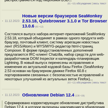
обсуждение
|
весь текст
(61 +10)
Новые версии браузеров SeaMonkey
2.53.18, Qutebrowser 3.1.0 и Tor Browser
·
11.12.2023
13.0.6
(63 +12)
Состоялся выпуск набора интернет-приложений SeaMonkey
2.53.18, который объединяет в рамках одного продукта web-
браузер, почтовый клиент, систему агрегации новостных
лент (RSS/Atom) и WYSIWYG-редактор html-страниц
Composer. В форме предустановленных дополнений
предлагаются IRC-клиент Chatzilla, набор средств для web-
разработчиков DOM Inspector и календарь-планировщик
Lightning. В новый выпуск перенесены исправления и
изменения из актуальной кодовой базы Firefox (SeaMonkey
2.53 основан на браузерном движке Firefox 60.8 с
портированием связанных с безопасностью исправлений и
некоторых улучшений из актуальных веток Firefox)...
обсуждение
|
весь текст
(63 +12)
Обновление Debian 12.4
·
11.12.2023
(138 +24)
Сформировано корректирующее обновление дистрибутива
Debian 12.4, в которое включены накопившиеся обновления