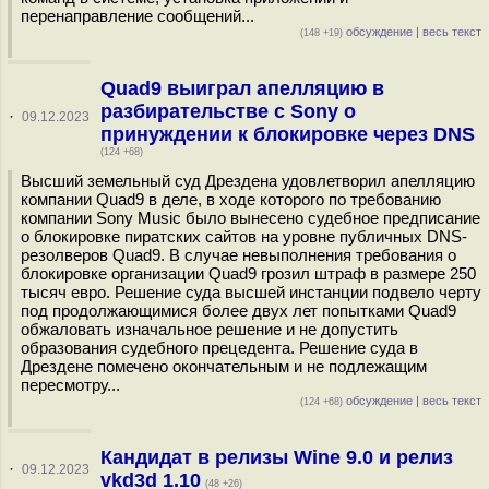
перенаправление сообщений...
обсуждение
|
весь текст
(148 +19)
Quad9 выиграл апелляцию в
разбирательстве с Sony о
·
09.12.2023
принуждении к блокировке через DNS
(124 +68)
Высший земельный суд Дрездена удовлетворил апелляцию
компании Quad9 в деле, в ходе которого по требованию
компании Sony Music было вынесено судебное предписание
о блокировке пиратских сайтов на уровне публичных DNS-
резолверов Quad9. В случае невыполнения требования о
блокировке организации Quad9 грозил штраф в размере 250
тысяч евро. Решение суда высшей инстанции подвело черту
под продолжающимися более двух лет попытками Quad9
обжаловать изначальное решение и не допустить
образования судебного прецедента. Решение суда в
Дрездене помечено окончательным и не подлежащим
пересмотру...
обсуждение
|
весь текст
(124 +68)
Кандидат в релизы Wine 9.0 и релиз
·
09.12.2023
vkd3d 1.10
(48 +26)