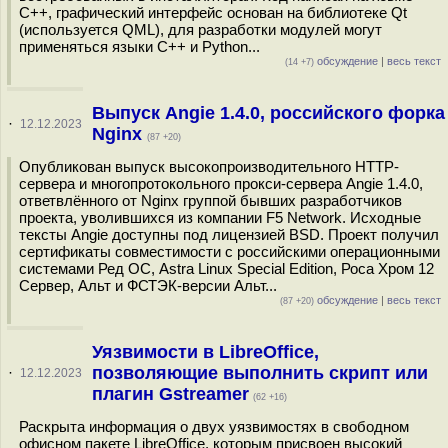
С++, графический интерфейс основан на библиотеке Qt
(используется QML), для разработки модулей могут
применяться языки C++ и Python...
обсуждение
|
весь текст
(14 +7)
Выпуск Angie 1.4.0, российского форка
·
12.12.2023
Nginx
(87 +20)
Опубликован выпуск высокопроизводительного HTTP-
сервера и многопротокольного прокси-сервера Angie 1.4.0,
ответвлённого от Nginx группой бывших разработчиков
проекта, уволившихся из компании F5 Network. Исходные
тексты Angie доступны под лицензией BSD. Проект получил
сертификаты совместимости с российскими операционными
системами Ред ОС, Astra Linux Special Edition, Роса Хром 12
Сервер, Альт и ФСТЭК-версии Альт...
обсуждение
|
весь текст
(87 +20)
Уязвимости в LibreOffice,
позволяющие выполнить скрипт или
·
12.12.2023
плагин Gstreamer
(62 +16)
Раскрыта информация о двух уязвимостях в свободном
офисном пакете LibreOffice, которым присвоен высокий