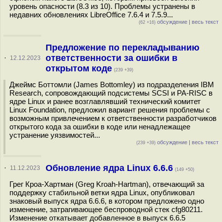
уровень опасности (8.3 из 10). Проблемы устранены в
недавних обновлениях LibreOffice 7.6.4 и 7.5.9...
обсуждение
|
весь текст
(62 +16)
Предложение по перекладыванию
ответственности за ошибки в
·
12.12.2023
открытом коде
(239 +39)
Джеймс Боттомли (James Bottomley) из подразделения IBM
Research, сопровождающий подсистемы SCSI и PA-RISC в
ядре Linux и ранее возглавлявший технический комитет
Linux Foundation, предложил вариант решения проблемы с
возможным привлечением к ответственности разработчиков
открытого кода за ошибки в коде или ненадлежащее
устранение уязвимостей...
обсуждение
|
весь текст
(239 +39)
Обновление ядра Linux 6.6.6
·
11.12.2023
(149 +50)
Грег Кроа-Хартман (Greg Kroah-Hartman), отвечающий за
поддержку стабильной ветки ядра Linux, опубликовал
знаковый выпуск ядра 6.6.6, в котором предложено одно
изменение, затрагивающее беспроводной стек cfg80211.
Изменение откатывает добавленное в выпуск 6.6.5