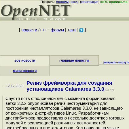
Профиль:
Аноним
(
вход
|
регистрация
)
неRU
opennet.me
[
новости
/
+++
|
форум
|
теги
|
]
все новости
главные новости
раскрыть
/
свернут
мини-новости
Релиз фреймворка для создания
·
12.12.2023
установщиков Calamares 3.3.0
(14 +7)
Спустя пять с половиной лет с момента формирования
ветки 3.2.x опубликован релиз инструментария для
построения инсталляторов Calamares 3.3.0, не зависящего
от конкретных дистрибутивов Linux. Разработчикам
дистрибутивов предоставлено несколько десятков готовых
модулей c реализацией различных возможностей,
востребованных в инсталляторах. Код написан на языке