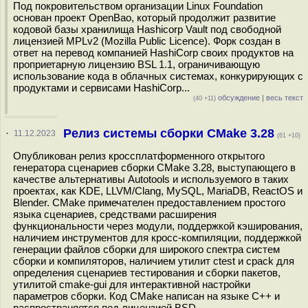
Под покровительством организации Linux Foundation
основан проект OpenBao, который продолжит развитие
кодовой базы хранилища Hashicorp Vault под свободной
лицензией MPLv2 (Mozilla Public Licence). Форк создан в
ответ на перевод компанией HashiCorp своих продуктов на
проприетарную лицензию BSL 1.1, ограничивающую
использование кода в облачных системах, конкурирующих с
продуктами и сервисами HashiCorp...
обсуждение
|
весь текст
(40 +11)
Релиз системы сборки CMake 3.28
·
11.12.2023
(61 +10)
Опубликован релиз кроссплатформенного открытого
генератора сценариев сборки CMake 3.28, выступающего в
качестве альтернативы Autotools и используемого в таких
проектах, как KDE, LLVM/Clang, MySQL, MariaDB, ReactOS и
Blender. CMake примечателен предоставлением простого
языка сценариев, средствами расширения
функциональности через модули, поддержкой кэширования,
наличием инструментов для кросс-компиляции, поддержкой
генерации файлов сборки для широкого спектра систем
сборки и компиляторов, наличием утилит ctest и cpack для
определения сценариев тестирования и сборки пакетов,
утилитой cmake-gui для интерактивной настройки
параметров сборки. Код CMake написан на языке C++ и
распространяется под лицензией BSD...