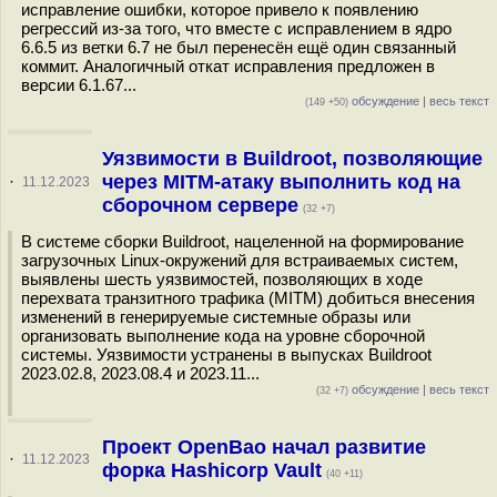
исправление ошибки, которое привело к появлению
регрессий из-за того, что вместе с исправлением в ядро
6.6.5 из ветки 6.7 не был перенесён ещё один связанный
коммит. Аналогичный откат исправления предложен в
версии 6.1.67...
обсуждение
|
весь текст
(149 +50)
Уязвимости в Buildroot, позволяющие
через MITM-атаку выполнить код на
·
11.12.2023
сборочном сервере
(32 +7)
В системе сборки Buildroot, нацеленной на формирование
загрузочных Linux-окружений для встраиваемых систем,
выявлены шесть уязвимостей, позволяющих в ходе
перехвата транзитного трафика (MITM) добиться внесения
изменений в генерируемые системные образы или
организовать выполнение кода на уровне сборочной
системы. Уязвимости устранены в выпусках Buildroot
2023.02.8, 2023.08.4 и 2023.11...
обсуждение
|
весь текст
(32 +7)
Проект OpenBao начал развитие
·
11.12.2023
форка Hashicorp Vault
(40 +11)