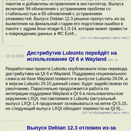
пакетов и добавлены исправления в инсталлятор. Выпуск
включает 94 обновления с устранением проблем со
стабильностью и 65 обновлений с устранением
уязвимостей. Выпуск Debian 12.3 решено пропустить из-за
выявления на финальной стадии его подготовки ошибки в
пакете с ядром linux-image-6.1.0-14, которая может привести
к повреждению данных в ФС Ext4...
обсуждение
|
весь текст
(138 +24)
Дистрибутив Lubuntu перейдёт на
·
10.12.2023
использование Qt 6 и Wayland
(290 +9)
Разработчики проекта Lubuntu опубликовали план перевода
дистрибутива на Qt 6 и Wayland. Поддержка опционального
сеанса на базе Wayland появится в выпуске Lubuntu 24.04, а
в версии Lubuntu 24.10 данный сеанс будет задействован по
умолчанию. Параллельно продолжается работа по
интеграции поддержки Wayland и Qt 6 в пользовательское
окружение LXQt, поставляемое в Lubuntu (актуальный
выпуск LXQt 1.4 продолжает основываться на ветке Qt 5.15,
но следующий выпуск LXQt обещают перевести на Qt 6)...
обсуждение
|
весь текст
(290 +9)
Выпуск Debian 12.3 отложен из-за