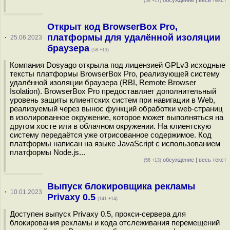
обсуждение
|
весь текст
(58 +17)
Открыт код BrowserBox Pro,
платформы для удалённой изоляции
·
25.06.2023
браузера
(58 +13)
Компания Dosyago открыла под лицензией GPLv3 исходные
тексты платформы BrowserBox Pro, реализующей систему
удалённой изоляции браузера (RBI, Remote Browser
Isolation). BrowserBox Pro предоставляет дополнительный
уровень защиты клиентских систем при навигации в Web,
реализуемый через вынос функций обработки web-страниц
в изолированное окружение, которое может выполняться на
другом хосте или в облачном окружении. На клиентскую
систему передаётся уже отрисованное содержимое. Код
платформы написан на языке JavaScript с использованием
платформы Node.js...
обсуждение
|
весь текст
(58 +13)
Выпуск блокировщика рекламы
·
10.01.2023
Privaxy 0.5
(141 +14)
Доступен выпуск Privaxy 0.5, прокси-сервера для
блокирования рекламы и кода отслеживания перемещений