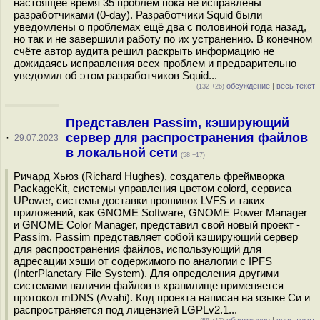
настоящее время 35 проблем пока не исправлены
разработчиками (0-day). Разработчики Squid были
уведомлены о проблемах ещё два с половиной года назад,
но так и не завершили работу по их устранению. В конечном
счёте автор аудита решил раскрыть информацию не
дожидаясь исправления всех проблем и предварительно
уведомил об этом разработчиков Squid...
обсуждение
|
весь текст
(132 +26)
Представлен Passim, кэширующий
сервер для распространения файлов
·
29.07.2023
в локальной сети
(58 +17)
Ричард Хьюз (Richard Hughes), создатель фреймворка
PackageKit, системы управления цветом colord, сервиса
UPower, системы доставки прошивок LVFS и таких
приложений, как GNOME Software, GNOME Power Manager
и GNOME Color Manager, представил свой новый проект -
Passim. Passim представляет собой кэширующий сервер
для распространения файлов, использующий для
адресации хэши от содержимого по аналогии с IPFS
(InterPlanetary File System). Для определения другими
системами наличия файлов в хранилище применяется
протокол mDNS (Avahi). Код проекта написан на языке Си и
распространяется под лицензией LGPLv2.1...