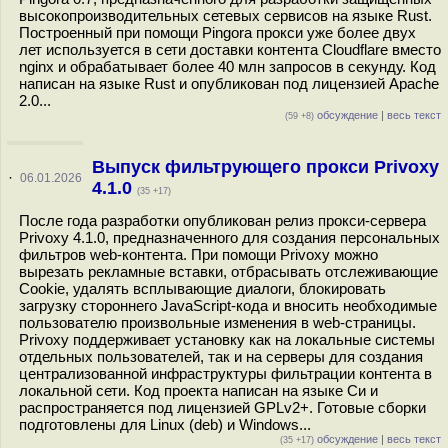
высокопроизводительных сетевых сервисов на языке Rust.
Построенный при помощи Pingora прокси уже более двух
лет используется в сети доставки контента Cloudflare вместо
nginx и обрабатывает более 40 млн запросов в секунду. Код
написан на языке Rust и опубликован под лицензией Apache
2.0...
обсуждение
|
весь текст
(59 +8)
Выпуск фильтрующего прокси Privoxy
·
06.01.2026
4.1.0
(35 +17)
После года разработки опубликован релиз прокси-сервера
Privoxy 4.1.0, предназначенного для создания персональных
фильтров web-контента. При помощи Privoxy можно
вырезать рекламные вставки, отбрасывать отслеживающие
Cookie, удалять всплывающие диалоги, блокировать
загрузку стороннего JavaScript-кода и вносить необходимые
пользователю произвольные изменения в web-страницы.
Privoxy поддерживает установку как на локальные системы
отдельных пользователей, так и на серверы для создания
централизованной инфраструктуры фильтрации контента в
локальной сети. Код проекта написан на языке Си и
распространяется под лицензией GPLv2+. Готовые сборки
подготовлены для Linux (deb) и Windows...
обсуждение
|
весь текст
(35 +17)