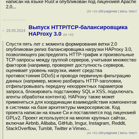
написан на языке Rust и опубликован под лицензией Apache
2.0...
обсуждение
|
весь текст
(26 +10)
Выпуск HTTP/TCP-балансировщика
·
29.05.2024
HAProxy 3.0
(44 +43)
Спустя пять лет с момента формирования ветки 2.0
опубликован релиз балансировщика нагрузки HAProxy 3.0,
позволяющего распределять HTTP-трафик и произвольные
TCP-запросы между группой серверов, учитывая множество
факторов (например, проверяет доступность серверов,
оценивает уровень нагрузки, имеет средства
противостояния DDoS) и проводя первичную фильтрацию
данных (например, можно разбирать HTTP-заголовки,
отфильтровывать передачу некорректных параметров
запроса, блокировать подстановку SQL и XSS, подключать
агенты обработки контента). HAProxy также может
применяться для координации взаимодействия компонентов
в системах на базе архитектуры микросервисов. Код
проекта написан на языке Си и поставляется под лицензией
GPLv2. Проект используется на многих крупных сайтах,
включая Airbnb, Alibaba, GitHub, Imgur, Instagram, Reddit,
StackOverflow, Tumblr, Twitter и Vimeo...
обсуждение
|
весь текст
(44 +43)