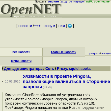
Профиль:
Аноним
(
вход
|
регистрация
)
неRU
opennet.me
[
новости
/
+++
|
форум
|
теги
|
]
все новости
главные новости
раскрыть
/
свернут
мини-новости
/
Для администратора
/
Сеть
/
Proxy, squid, socks
Уязвимости в проекте Pingora,
позволяющие вклиниться в сторонние
·
10.03.2026
запросы
(117 +19)
Компания Cloudflare объявила об устранении трёх
уязвимостей во фреймворке Pingora, двум из которых
присвоен критический уровень опасности (9.3 из 10).
Фреймворк Pingora написан на языке Rust и предназначен