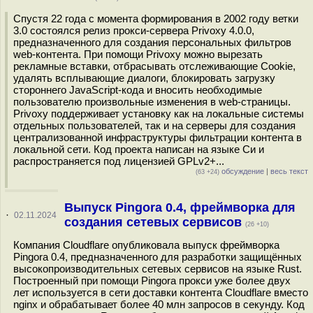
Спустя 22 года с момента формирования в 2002 году ветки
3.0 состоялся релиз прокси-сервера Privoxy 4.0.0,
предназначенного для создания персональных фильтров
web-контента. При помощи Privoxy можно вырезать
рекламные вставки, отбрасывать отслеживающие Cookie,
удалять всплывающие диалоги, блокировать загрузку
стороннего JavaScript-кода и вносить необходимые
пользователю произвольные изменения в web-страницы.
Privoxy поддерживает установку как на локальные системы
отдельных пользователей, так и на серверы для создания
централизованной инфраструктуры фильтрации контента в
локальной сети. Код проекта написан на языке Си и
распространяется под лицензией GPLv2+...
обсуждение
|
весь текст
(63 +24)
Выпуск Pingora 0.4, фреймворка для
·
02.11.2024
создания сетевых сервисов
(26 +10)
Компания Cloudflare опубликовала выпуск фреймворка
Pingora 0.4, предназначенного для разработки защищённых
высокопроизводительных сетевых сервисов на языке Rust.
Построенный при помощи Pingora прокси уже более двух
лет используется в сети доставки контента Cloudflare вместо
nginx и обрабатывает более 40 млн запросов в секунду. Код