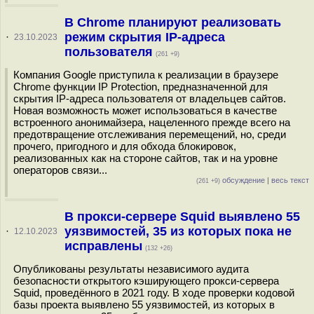
В Chrome планируют реализовать
режим скрытия IP-адреса
·
23.10.2023
пользователя
(261 +9)
Компания Google приступила к реализации в браузере
Chrome функции IP Protection, предназначенной для
скрытия IP-адреса пользователя от владельцев сайтов.
Новая возможность может использоваться в качестве
встроенного анонимайзера, нацеленного прежде всего на
предотвращение отслеживания перемещений, но, среди
прочего, пригодного и для обхода блокировок,
реализованных как на стороне сайтов, так и на уровне
операторов связи...
обсуждение
|
весь текст
(261 +9)
В прокси-сервере Squid выявлено 55
уязвимостей, 35 из которых пока не
·
12.10.2023
исправлены
(132 +26)
Опубликованы результаты независимого аудита
безопасности открытого кэширующего прокси-сервера
Squid, проведённого в 2021 году. В ходе проверки кодовой
базы проекта выявлено 55 уязвимостей, из которых в