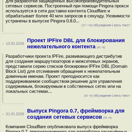
для разработки защищённых высокопроизводительных
сетевых сервисов. Построенный при помощи Pingora прокси
используется в сети доставки контента Cloudflare и
обрабатывает более 40 млн запросов в секунду. Уязвимости
устранены в выпуске Pingora 0.8.0...
обсуждение
|
весь текст
(117 +19)
Проект IPFire DBL для блокирования
·
13.02.2026
нежелательного контента
(40 +8)
Разработчики проекта IPFire, развивающего дистрибутив
для создания маршрутизаторов и межсетевых экранов,
представили серию списков блокировки IPFire DBL (Domain
Block List) для отсеивания обращения к нежелательным
доменным именам. Проект преподносится как
поддерживаемое сообществом решение для управления
содержимым, блокируемым в собственных сетях или на
локальных системах...
обсуждение
|
весь текст
(40 +8)
Выпуск Pingora 0.7, фреймворка для
·
31.01.2026
создания сетевых сервисов
(59 +8)
Компания Cloudflare опубликовала выпуск фреймворка
Pingora 0.7, предназначенного для разработки защищённых