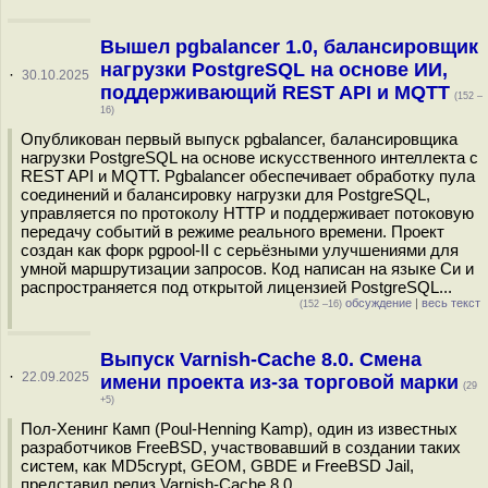
Вышел pgbalancer 1.0, балансировщик
нагрузки PostgreSQL на основе ИИ,
·
30.10.2025
поддерживающий REST API и MQTT
(152 –
16)
Опубликован первый выпуск pgbalancer, балансировщика
нагрузки PostgreSQL на основе искусственного интеллекта с
REST API и MQTT. Pgbalancer обеспечивает обработку пула
соединений и балансировку нагрузки для PostgreSQL,
управляется по протоколу HTTP и поддерживает потоковую
передачу событий в режиме реального времени. Проект
создан как форк pgpool-II с серьёзными улучшениями для
умной маршрутизации запросов. Код написан на языке Си и
распространяется под открытой лицензией PostgreSQL...
обсуждение
|
весь текст
(152 –16)
Выпуск Varnish-Cache 8.0. Смена
·
22.09.2025
имени проекта из-за торговой марки
(29
+5)
Пол-Хенинг Камп (Poul-Henning Kamp), один из известных
разработчиков FreeBSD, участвовавший в создании таких
систем, как MD5crypt, GEOM, GBDE и FreeBSD Jail,
представил релиз Varnish-Cache 8.0,