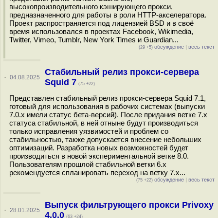
высокопроизводительного кэширующего прокси,
предназначенного для работы в роли HTTP-акселератора.
Проект распространяется под лицензией BSD и в своё
время использовался в проектах Facebook, Wikimedia,
Twitter, Vimeo, Tumblr, New York Times и Guardian...
обсуждение
|
весь текст
(29 +5)
Стабильный релиз прокси-сервера
·
04.08.2025
Squid 7
(75 +22)
Представлен стабильный релиз прокси-сервера Squid 7.1,
готовый для использования в рабочих системах (выпуски
7.0.x имели статус бета-версий). После придания ветке 7.x
статуса стабильной, в ней отныне будут производиться
только исправления уязвимостей и проблем со
стабильностью, также допускается внесение небольших
оптимизаций. Разработка новых возможностей будет
производиться в новой экспериментальной ветке 8.0.
Пользователям прошлой стабильной ветки 6.x
рекомендуется спланировать переход на ветку 7.x...
обсуждение
|
весь текст
(75 +22)
Выпуск фильтрующего прокси Privoxy
·
28.01.2025
4.0.0
(63 +24)