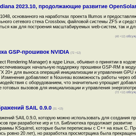
diana 2023.10, продолжающие развитие OpenSolar
1048, основанного на наработках проекта Illumos и предоставл
ьного сетевого стека Crossbow, файловой системы ZFS и средс
яться как для построения масштабируемых web-систем, так и дл
обсуж
(40 +12)
жка GSP-прошивок NVIDIA
(72 +12)
ct Rendering Manager) в ядре Linux, объявил о принятии в кодов
 обеспечивающих начальную поддержку прошивки GSP-RM в моду
X 20+ для выноса операций инициализации и управления GPU 
. Изменения добавляют в Nouveau возможность работы через о
модействия с оборудованием, что значительно упрощает добав
готовых вызовов для инициализации и управления энергопотре
обсуж
(72 +12)
ражений SAIL 0.9.0
(31 +15)
жений SAIL 0.9.0, которую можно использовать для создания 
сов при разработке игр и т.п. Библиотека продолжает развитие
граммы KSquirrel, которые были переписаны с С++ на язык С. П
лось ровно 20 лет), но разработка просмотрщика была прекращена