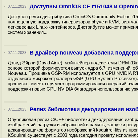
Доступны OmniOS CE r151048 и OpenIn
·
07.11.2023
Доступен релиз дистрибутива OmniOS Community Edition r15
полноценную поддержку гипервизоров bhyve и KVM, виртуал
легковесных Linux-контейнеров. Дистрибутив может примен
систем хранения...
В драйвер nouveau добавлена поддер
·
07.11.2023
Дэвид Эйрли (David Airlie), мэйнтейнер подсистемы DRM (Dire
основе которой формируется выпуск ядра 6.7, изменений,
Nouveau. Прошивка GSP-RM используется в GPU NVIDIA RT
отдельного микроконтроллера GSP (GPU System Processor)
прошивке, вместо прямого программирования операций взаи
поддержки новых GPU NVIDIA благодаря использованию уже 
Релиз библиотеки декодирования изоб
·
07.11.2023
Опубликован релиз C/C++ библиотеки декодирования изобра
изображений, загрузки изображений в память, загрузки ресур
декодировщиков форматов изображений ksquirrel-libs из про
KSquirrel существует с 2003 года (сегодня проекту исполни