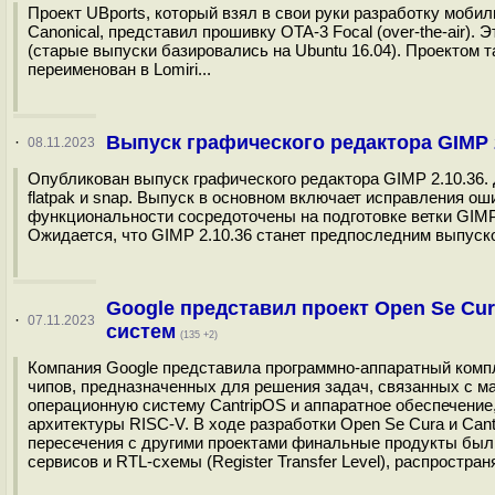
Проект UBports, который взял в свои руки разработку мобил
Canonical, представил прошивку OTA-3 Focal (over-the-air). 
(старые выпуски базировались на Ubuntu 16.04). Проектом т
переименован в Lomiri...
Выпуск графического редактора GIMP 2
·
08.11.2023
Опубликован выпуск графического редактора GIMP 2.10.36.
flatpak и snap. Выпуск в основном включает исправления 
функциональности сосредоточены на подготовке ветки GIMP
Ожидается, что GIMP 2.10.36 станет предпоследним выпуском
Google представил проект Open Se C
·
07.11.2023
систем
(135 +2)
Компания Google представила программно-аппаратный комп
чипов, предназначенных для решения задач, связанных с м
операционную систему CantripOS и аппаратное обеспечение,
архитектуры RISC-V. В ходе разработки Open Se Cura и Can
пересечения с другими проектами финальные продукты был
сервисов и RTL-схемы (Register Transfer Level), распростран