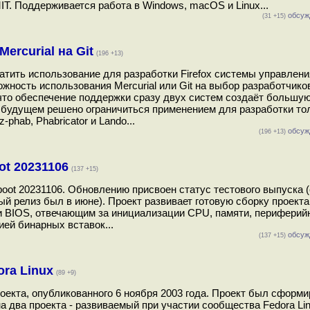
IT. Поддерживается работа в Windows, macOS и Linux...
обсуж
(31 +15)
Mercurial на Git
(196 +13)
ратить использование для разработки Firefox системы управлен
можность использования Mercurial или Git на выбор разработчиков
 что обеспечение поддержки сразу двух систем создаёт большую
будущем решено ограничиться применением для разработки тол
phab, Phabricator и Lando...
обсуж
(196 +13)
ot 20231106
(137 +15)
boot 20231106. Обновлению присвоен статус тестового выпуска 
 релиз был в июне). Проект развивает готовую сборку проекта 
 BIOS, отвечающим за инициализации CPU, памяти, периферий
ией бинарных вставок...
обсуж
(137 +15)
ora Linux
(89 +9)
роекта, опубликованного 6 ноября 2003 года. Проект был сформ
а два проекта - развиваемый при участии сообщества Fedora Lin