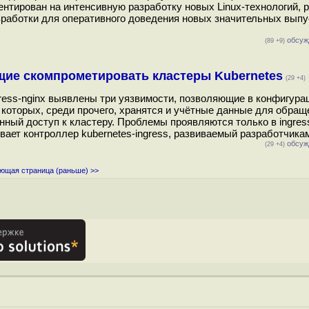
иентирован на интенсивную разработку новых Linux-технологий, 
зработки для оперативного доведения новых значительных выпу
обсуж
(89 +9)
ющие скомпрометировать кластеры Kubernetes
(29 +4)
gress-nginx выявлены три уязвимости, позволяющие в конфигура
 которых, среди прочего, хранятся и учётные данные для обращ
ный доступ к кластеру. Проблемы проявляются только в ingres
гивает контроллер kubernetes-ingress, развиваемый разработчика
обсуж
(29 +4)
ющая страница (раньше) >>