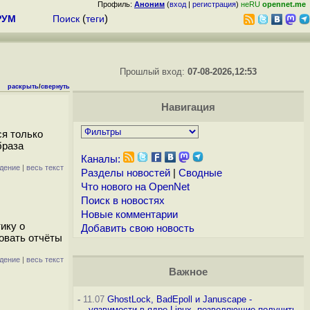
Профиль:
Аноним
(
вход
|
регистрация
)
неRU
opennet.me
РУМ
Поиск
(
теги
)
Прошлый вход:
07-08-2026,12:53
раскрыть
/
свернуть
Навигация
ся только
браза
Каналы:
дение
|
весь текст
Разделы новостей
|
Сводные
Что нового на OpenNet
Поиск в новостях
Новые комментарии
ику о
Добавить свою новость
ровать отчёты
дение
|
весь текст
Важное
-
11.07
GhostLock, BadEpoll и Januscape -
уязвимости в ядре Linux, позволяющие получить