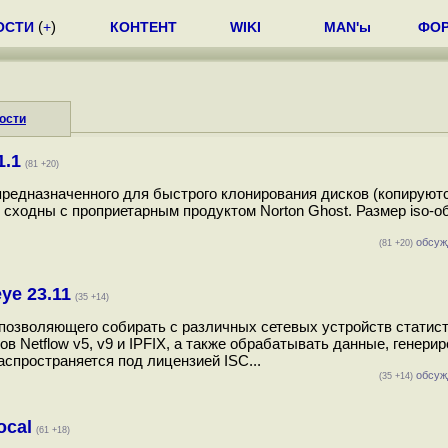
ОСТИ
(
+
)
КОНТЕНТ
WIKI
MAN'ы
ФО
ости
1.1
(81 +20)
, предназначенного для быстрого клонирования дисков (копируют
сходны с проприетарным продуктом Norton Ghost. Размер iso-о
обсуж
(81 +20)
ye 23.11
(35 +14)
, позволяющего собирать с различных сетевых устройств статист
 Netflow v5, v9 и IPFIX, а также обрабатывать данные, генери
аспространяется под лицензией ISC...
обсуж
(35 +14)
ocal
(61 +18)