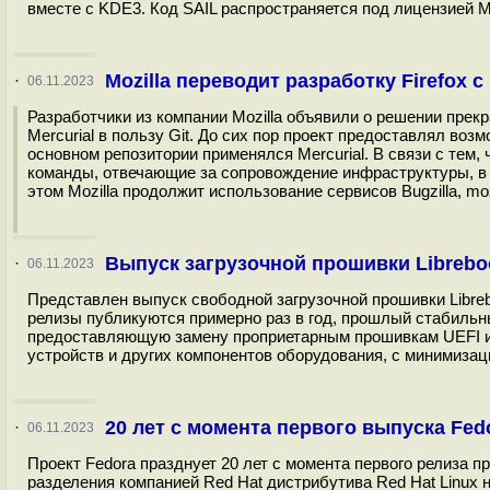
вместе с KDE3. Код SAIL распространяется под лицензией M
Mozilla переводит разработку Firefox с 
·
06.11.2023
Разработчики из компании Mozilla объявили о решении прек
Mercurial в пользу Git. До сих пор проект предоставлял воз
основном репозитории применялся Mercurial. В связи с тем,
команды, отвечающие за сопровождение инфраструктуры, в 
этом Mozilla продолжит использование сервисов Bugzilla, moz-
Выпуск загрузочной прошивки Librebo
·
06.11.2023
Представлен выпуск свободной загрузочной прошивки Libre
релизы публикуются примерно раз в год, прошлый стабильный
предоставляющую замену проприетарным прошивкам UEFI и
устройств и других компонентов оборудования, с минимизац
20 лет с момента первого выпуска Fed
·
06.11.2023
Проект Fedora празднует 20 лет с момента первого релиза п
разделения компанией Red Hat дистрибутива Red Hat Linux н