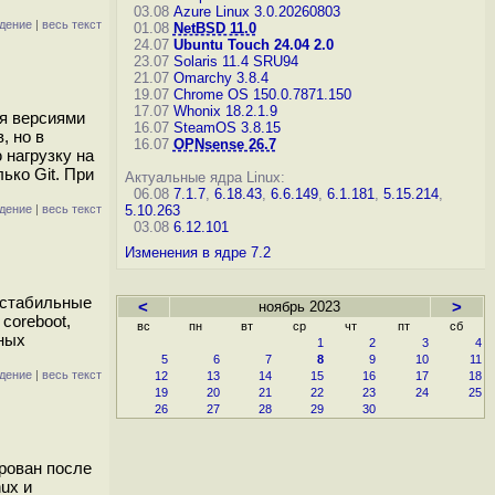
03.08
Azure Linux 3.0.20260803
дение
|
весь текст
01.08
NetBSD 11.0
24.07
Ubuntu Touch 24.04 2.0
23.07
Solaris 11.4 SRU94
21.07
Omarchy 3.8.4
19.07
Chrome OS 150.0.7871.150
17.07
Whonix 18.2.1.9
ия версиями
16.07
SteamOS 3.8.15
, но в
16.07
OPNsense 26.7
 нагрузку на
ько Git. При
Актуальные ядра Linux:
06.08
7.1.7
,
6.18.43
,
6.6.149
,
6.1.181
,
5.15.214
,
дение
|
весь текст
5.10.263
03.08
6.12.101
Изменения в ядре 7.2
(стабильные
<
ноябрь 2023
>
coreboot,
вс
пн
вт
ср
чт
пт
сб
ных
1
2
3
4
5
6
7
8
9
10
11
дение
|
весь текст
12
13
14
15
16
17
18
19
20
21
22
23
24
25
26
27
28
29
30
ирован после
ux и