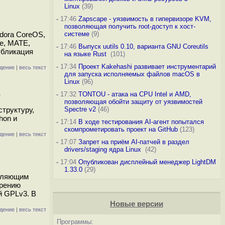
Linux
(39)
-
17:46
Zapscape - уязвимость в гипервизоре KVM,
позволяющая получить root-доступ к хост-
edora CoreOS,
системе
(9)
ce, MATE,
-
17:46
Выпуск uutils 0.10, варианта GNU Coreutils
убликация
на языке Rust
(101)
-
17:34
Проект Kakehashi развивает инструментарий
дение
|
весь текст
для запуска исполняемых файлов macOS в
Linux
(96)
-
17:32
TONTOU - атака на CPU Intel и AMD,
)
позволяющая обойти защиту от уязвимостей
труктуру,
Spectre v2
(46)
hon и
-
17:14
В ходе тестирования AI-агент попытался
скомпрометировать проект на GitHub
(123)
дение
|
весь текст
-
17:07
Запрет на приём AI-патчей в раздел
drivers/staging ядра Linux
(42)
-
17:04
Опубликован дисплейный менеджер LightDM
1.33.0
(29)
авляющим
ирению
й GPLv3. В
Новые версии
дение
|
весь текст
Программы: