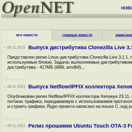
НОВ
все новости
главные новости
мини-нов
Выпуск дистрибутива Clonezilla Live 3.
·
08.11.2023
Представлен релиз Linux-дистрибутива Clonezilla Live 3.1.1
используемые блоки). Задачи, выполняемые дистрибутивом 
дистрибутива - 417МБ (i686, amd64)...
Выпуск Netflow/IPFIX коллектора Xenoe
·
08.11.2023
Опубликован релиз Netflow/IPFIX коллектора Xenoeye 23.11
потоках трафика, передаваемую с использованием протоколов
и строить графики. Ядро проекта написано на языке С, код р
Релиз прошивки Ubuntu Touch OTA-3 F
·
08.11.2023