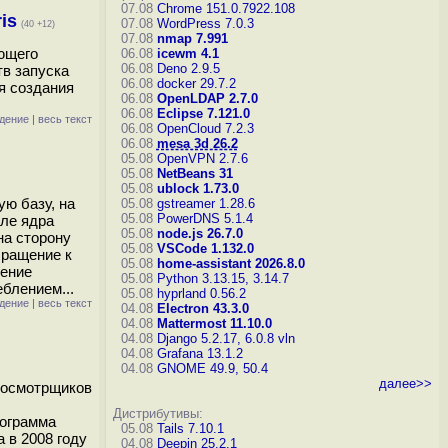
07.08
Chrome 151.0.7922.108
is
07.08
WordPress 7.0.3
(40 +12)
07.08
nmap 7.991
яющего
06.08
icewm 4.1
06.08
Deno 2.9.5
тв запуска
06.08
docker 29.7.2
я создания
06.08
OpenLDAP 2.7.0
06.08
Eclipse 7.121.0
дение
|
весь текст
06.08
OpenCloud 7.2.3
06.08
mesa 3d 26.2
05.08
OpenVPN 2.7.6
05.08
NetBeans 31
05.08
ublock 1.73.0
ую базу, на
05.08
gstreamer 1.28.6
05.08
PowerDNS 5.1.4
ле ядра
05.08
node.js 26.7.0
на сторону
05.08
VSCode 1.132.0
бращение к
05.08
home-assistant 2026.8.0
ление
05.08
Python 3.13.15, 3.14.7
блением...
05.08
hyprland 0.56.2
дение
|
весь текст
04.08
Electron 43.3.0
04.08
Mattermost 11.10.0
04.08
Django 5.2.17, 6.0.8
vln
04.08
Grafana 13.1.2
04.08
GNOME 49.9, 50.4
далее>>
просмотрщиков
Дистрибутивы:
рограмма
05.08
Tails 7.10.1
 в 2008 году
04.08
Deepin 25.2.1