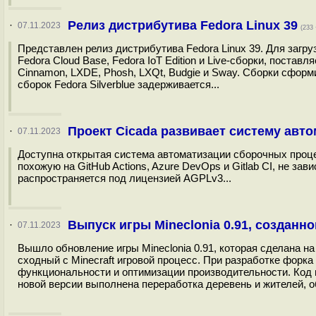
Релиз дистрибутива Fedora Linux 39
·
07.11.2023
(233 
Представлен релиз дистрибутива Fedora Linux 39. Для загруз
Fedora Cloud Base, Fedora IoT Edition и Live-сборки, поста
Cinnamon, LXDE, Phosh, LXQt, Budgie и Sway. Сборки сфор
сборок Fedora Silverblue задерживается...
Проект Сicada развивает систему авто
·
07.11.2023
Доступна открытая система автоматизации сборочных проце
похожую на GitHub Actions, Azure DevOps и Gitlab CI, не за
распространяется под лицензией AGPLv3...
Выпуск игры Mineclonia 0.91, созданно
·
07.11.2023
Вышло обновление игры Mineclonia 0.91, которая сделана н
сходный с Minecraft игровой процесс. При разработке фор
функциональности и оптимизации производительности. Код п
новой версии выполнена переработка деревень и жителей, о