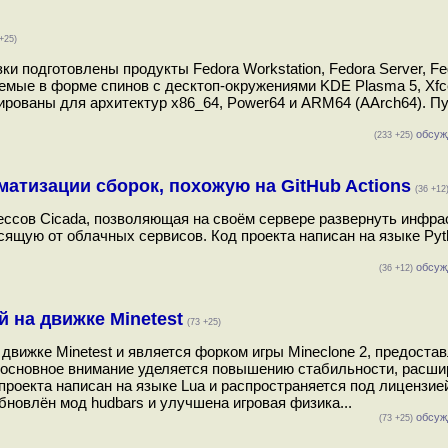
+25)
ки подготовлены продукты Fedora Workstation, Fedora Server, F
вляемые в форме спинов c десктоп-окружениями KDE Plasma 5, Xf
мированы для архитектур x86_64, Power64 и ARM64 (AArch64). П
обсуж
(233 +25)
матизации сборок, похожую на GitHub Actions
(36 +12
ссов Сicada, позволяющая на своём сервере развернуть инфрас
висящую от облачных сервисов. Код проекта написан на языке Pyt
обсуж
(36 +12)
й на движке Minetest
(73 +25)
а движке Minetest и является форком игры Mineclone 2, предост
ка основное внимание уделяется повышению стабильности, расш
роекта написан на языке Lua и распространяется под лицензие
бновлён мод hudbars и улучшена игровая физика...
обсуж
(73 +25)