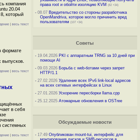
ась компания
права root и обойти изоляцию KVM
(82 +34)
ntu 20.04
-
08.07
Вредительство со стороны разработчика
 8, который
OpenMandriva, которое могло причинить вред
пользователям
(107 +34)
дение
|
весь текст
Советы
в формате
-
19.04.2026
PKI с аппаратным TRNG за 10 дней при
помощи AI
х выпусков.
-
09.03.2026
Борьба с web-ботами через запрет
дение
|
весь текст
HTTP/1.1
-
27.02.2026
Удаление всех IPv6 link-local адресов
на всех сетевых интерфейсах в Linux
тных
-
27.01.2026
Ускорение пересборки llama.cpp
-
25.12.2025
Атомарные обновления в OSTree
защищённых
чает в себя
азе
ючения
Обсуждаемые новости
ы системных
-
17:49
Опубликован mount-tui, интерфейс для
дение
|
весь текст
монтирования дисков и SMB-ресурсов в