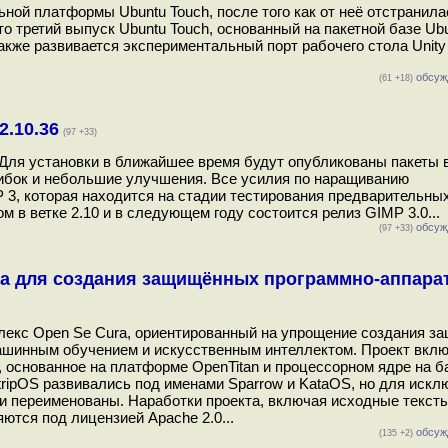
ьной платформы Ubuntu Touch, после того как от неё отстранил
Это третий выпуск Ubuntu Touch, основанный на пакетной базе Ubu
акже развивается экспериментальный порт рабочего стола Unity
обсуж
(61 +18)
.10.36
(97 +33)
 Для установки в ближайшее время будут опубликованы пакеты 
ошибок и небольшие улучшения. Все усилия по наращиванию
 3, которая находится на стадии тестирования предварительны
 в ветке 2.10 и в следующем году состоится релиз GIMP 3.0...
обсуж
(97 +33)
ura для создания защищённых программно-аппара
лекс Open Se Cura, ориентированный на упрощение создания 
ашинным обучением и искусственным интеллектом. Проект вклю
 основанное на платформе OpenTitan и процессорном ядре на б
tripOS развивались под именами Sparrow и KataOS, но для искл
и переименованы. Наработки проекта, включая исходные текст
яются под лицензией Apache 2.0...
обсуж
(135 +2)