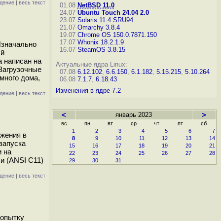
дение
|
весь текст
01.08
NetBSD 11.0
24.07
Ubuntu Touch 24.04 2.0
23.07
Solaris 11.4 SRU94
21.07
Omarchy 3.8.4
19.07
Chrome OS 150.0.7871.150
17.07
Whonix 18.2.1.9
Изначально
16.07
SteamOS 3.8.15
ый
 написан на
Актуальные ядра Linux:
 Загрузочные
07.08
6.12.102
,
6.6.150
,
6.1.182
,
5.15.215
,
5.10.264
много дома,
06.08
7.1.7
,
6.18.43
Изменения в ядре 7.2
дение
|
весь текст
<
январь 2023
>
вс
пн
вт
ср
чт
пт
сб
1
2
3
4
5
6
7
ожения в
8
9
10
11
12
13
14
запуска
15
16
17
18
19
20
21
и на
22
23
24
25
26
27
28
и (ANSI C11)
29
30
31
дение
|
весь текст
попытку