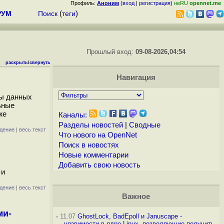
Профиль:
Аноним
(
вход
|
регистрация
)
неRU
opennet.me
РУМ
Поиск
(
теги
)
Прошлый вход:
09-08-2026,04:54
раскрыть
/
свернуть
Навигация
зы данных
ьные
же
Каналы:
Разделы новостей
|
Сводные
дение
|
весь текст
Что нового на OpenNet
Поиск в новостях
Новые комментарии
Добавить свою новость
 и
дение
|
весь текст
Важное
ми-
-
11.07
GhostLock, BadEpoll и Januscape -
уязвимости в ядре Linux, позволяющие получить