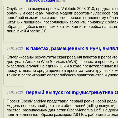
пылесосами
(112 +48)
Опубликован выпуск проекта Valetudo 2023.01.0, предлагаю
облачным сервисам. Многие модели роботов-пылесосов под
подобной возможности является привязка к внешнему облачн
штатных прошивок, позволяющих заменить привязку к обла
обращающийся к внешним хостам. Код интерфейса написан на
лицензией Apache 2.0...
В пакетах, размещённых в PyPI, выяв
·
07.01.2023
Опубликованы результаты сканирования пакетов в репозитор
доступа к Amazon Web Services (AWS). Провести проверку 
оказалось случай не единичный и в коде представленных в
присутствовали среди прочего в проектах таких крупных компан
также в репозиториях австралийского правительства и унив
Первый выпуск rolling-дистрибутива 
·
07.01.2023
Проект OpenMandriva представил первый релиз новой редак
модель непрерывной доставки обновлений (rolling-выпуски)
пакетов, развиваемым для ветки OpenMandriva Lx 5, не дож
подготовлены iso-образы размером 2.8 ГБ c рабочими стол