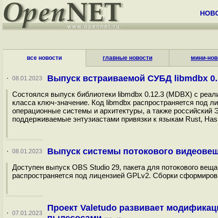
НОВ
все новости
главные новости
мини-нов
Выпуск встраиваемой СУБД libmdbx 0.
·
08.01.2023
Состоялся выпуск библиотеки libmdbx 0.12.3 (MDBX) с реа
класса ключ-значение. Код libmdbx распространяется под 
операционные системы и архитектуры, а также российский Э
поддерживаемые энтузиастами привязки к языкам Rust, Haskel
Выпуск системы потокового видеовещ
·
08.01.2023
Доступен выпуск OBS Studio 29, пакета для потокового веща
распространяется под лицензией GPLv2. Сборки сформирова
Проект Valetudo развивает модификац
·
07.01.2023