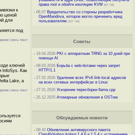
права root и обойти изоляцию KVM
(82 +34)
ивязки к
-
08.07
Вредительство со стороны разработчика
но ценой
OpenMandriva, которое могло причинить вред
ий для
пользователям
(107 +34)
аняется под
дение
|
весь текст
Советы
-
19.04.2026
PKI с аппаратным TRNG за 10 дней при
помощи AI
коде ключей
-
09.03.2026
Борьба с web-ботами через запрет
InfoSys. Как
HTTP/1.1
торые
-
27.02.2026
Удаление всех IPv6 link-local адресов
elta Lake, а
на всех сетевых интерфейсах в Linux
-
27.01.2026
Ускорение пересборки llama.cpp
дение
|
весь текст
-
25.12.2025
Атомарные обновления в OSTree
ользуется
Обсуждаемые новости
ерсиям
-
09:42
Обновление антивирусного пакета
ClamAV&nbsp;&nbsp;1.4.6 и 1.5.4 с устранением