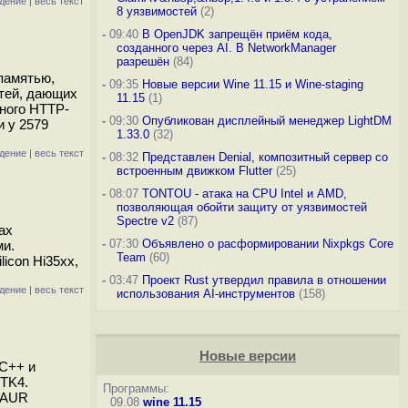
дение
|
весь текст
8 уязвимостей
(2)
-
09:40
В OpenJDK запрещён приём кода,
созданного через AI. В NetworkManager
разрешён
(84)
памятью,
-
09:35
Новые версии Wine 11.15 и Wine-staging
стей, дающих
11.15
(1)
ного HTTP-
-
09:30
Опубликован дисплейный менеджер LightDM
и у 2579
1.33.0
(32)
дение
|
весь текст
-
08:32
Представлен Denial, композитный сервер со
встроенным движком Flutter
(25)
-
08:07
TONTOU - атака на CPU Intel и AMD,
позволяющая обойти защиту от уязвимостей
Spectre v2
(87)
ах
-
07:30
Объявлено о расформировании Nixpkgs Core
ми.
Team
(60)
icon Hi35xx,
-
03:47
Проект Rust утвердил правила в отношении
дение
|
весь текст
использования AI-инструментов
(158)
Новые версии
 С++ и
GTK4.
Программы:
в AUR
09.08
wine 11.15