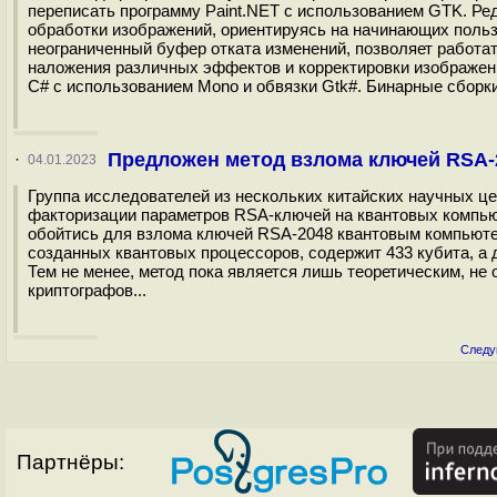
переписать программу Paint.NET с использованием GTK. Ре
обработки изображений, ориентируясь на начинающих поль
неограниченный буфер отката изменений, позволяет работа
наложения различных эффектов и корректировки изображений
C# с использованием Mono и обвязки Gtk#. Бинарные сборки 
Предложен метод взлома ключей RSA-
·
04.01.2023
Группа исследователей из нескольких китайских научных ц
факторизации параметров RSA-ключей на квантовых компью
обойтись для взлома ключей RSA-2048 квантовым компьютер
созданных квантовых процессоров, содержит 433 кубита, а д
Тем не менее, метод пока является лишь теоретическим, не
криптографов...
Следу
Партнёры: