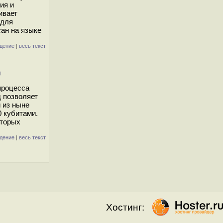
ия и
ивает
 для
сан на языке
дение
|
весь текст
)
процесса
 позволяет
 из ныне
0 кубитами.
оторых
дение
|
весь текст
Хостинг: