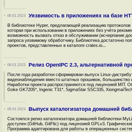
Уязвимость в приложениях на базе HT
·
06.01.2023
В библиотеке Hyper, предлагающей реализацию протоколов 
которая при использовании в приложениях без учёта реком
возможность вызвать отказ в обслуживании (исчерпание до
запроса уязвимому обработчику. Библиотека достаточно попу
проектов, представленных в каталоге crates.io...
Релиз OpenIPC 2.3, альтернативной п
·
06.01.2023
После года разработки сформирован выпуск Linux-дистрибу
видеонаблюдения вместо штатных прошивок, большинство и
Наработки проекта распространяются под лицензией MIT. Обр
Goke GK7205*, Ingenic T31*, SigmaStar SSC335, XiongmaiTe
Выпуск каталогизатора домашней библи
·
06.01.2023
Состоялся релиз каталогизатора домашней библиотеки MyLib
доступен (GitHub, GitFlic) под лицензией GPLv3. Графичес
Программа адаптирована для работы в операционных систем