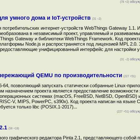
обсуж
(78 +2)
для умного дома и IoT-устройств
(31 –2)
 потребительских интернет-устройств WebThings Gateway 1.1. 
преобразована в независимый проект, управляемый и развиваем
hings Gateway и библиотеки WebThings Framework. Код проекта
 платформы Node.js и распространяется под лицензией MPL 2.0.
 предоставляющие унифицированный интерфейс для настройки у
обсуж
(31 –2)
 опережающий QEMU по производительности
(227 +51)
6-64, позволяющий запускать статически собранные Linux-прил
 назначением проекта является предоставление возможности 
х операционных системах (macOS, FreeBSD, NetBSD, OpenBSD) 
RISC-V, MIPS, PowerPC, s390x). Код проекта написан на языке С
уется только libc (POSIX.1-2017)...
обсуж
(227 +51)
2.1
(58 +19)
ого графического редактора Pinta 2.1, представляющего собой 