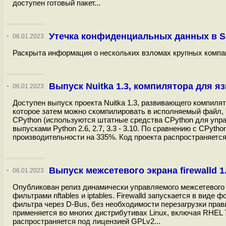
доступен готовый пакет...
Утечка конфиденциальных данных в Sla
·
06.01.2023
Раскрыта информация о нескольких взломах крупных компан
Выпуск Nuitka 1.3, компилятора для я
·
06.01.2023
Доступен выпуск проекта Nuitka 1.3, развивающего компилят
которое затем можно скомпилировать в исполняемый файл, 
CPython (используются штатные средства CPython для упр
выпусками Python 2.6, 2.7, 3.3 - 3.10. По сравнению с CPy
производительности на 335%. Код проекта распространяется
Выпуск межсетевого экрана firewalld 1
·
06.01.2023
Опубликован релиз динамически управляемого межсетевого эк
фильтрами nftables и iptables. Firewalld запускается в вид
фильтра через D-Bus, без необходимости перезагрузки прав
применяется во многих дистрибутивах Linux, включая RHEL 7
распространяется под лицензией GPLv2...