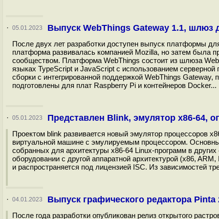
Выпуск WebThings Gateway 1.1, шлюз 
·
05.01.2023
После двух лет разработки доступен выпуск платформы для
платформа развивалась компанией Mozilla, но затем была 
сообществом. Платформа WebThings состоит из шлюза WebT
языках TypeScript и JavaScript с использованием серверной
сборки с интегрированной поддержкой WebThings Gateway,
подготовлены для плат Raspberry Pi и контейнеров Docker...
Представлен Blink, эмулятор x86-64,
·
05.01.2023
Проектом blink развивается новый эмулятор процессоров x8
виртуальной машине с эмулируемым процессором. Основным
собранных для архитектуры x86-64 Linux-программ в други
оборудовании с другой аппаратной архитектурой (x86, ARM, 
и распространяется под лицензией ISC. Из зависимостей треб
Выпуск графического редактора Pinta 
·
04.01.2023
После года разработки опубликован релиз открытого растров