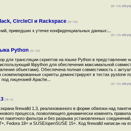
обсуж
(62 +14)
ck, CircleCI и Rackspace
(53 +15)
ий, приведших к утечке конфиденциальных данных:...
обсуж
(53 +15)
зыка Python
(32 +15)
ор для трансляции скриптов на языке Python в представление н
использующий libpython для обеспечения максимальной совмес
авления объектами). Обеспечена полная совместимость с акту
thon скомпилированные скрипты демонстрируют в тестах pystone 
 под лицензией Apache...
обсуж
(32 +15)
.3
(78 +2)
рана firewalld 1.3, реализованного в форме обвязки над пакет
е фонового процесса, позволяющего динамически изменять правила
ил пакетного фильтра и без разрыва установленных соединений
+, Fedora 18+ и SUSE/openSUSE 15+. Код firewalld написан на я