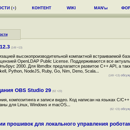
ОСТИ
(
+
)
КОНТЕНТ
WIKI
MAN'ы
ФО
ости
12.3
(149 +13)
лизацией высокопроизводительной компактной встраиваемой ба
лицензией OpenLDAP Public License. Поддерживаются все актуал
льбрус 2000. Для libmdbx предлагается развитое C++ API, а так
l, Python, NodeJS, Ruby, Go, Nim, Deno, Scala...
обсуж
(149 +13)
ания OBS Studio 29
(62 +23)
ния, композитинга и записи видео. Код написан на языках C/C++
ны для Linux, Windows и macOS...
обсуж
(62 +23)
ии прошивок для локального управления робота