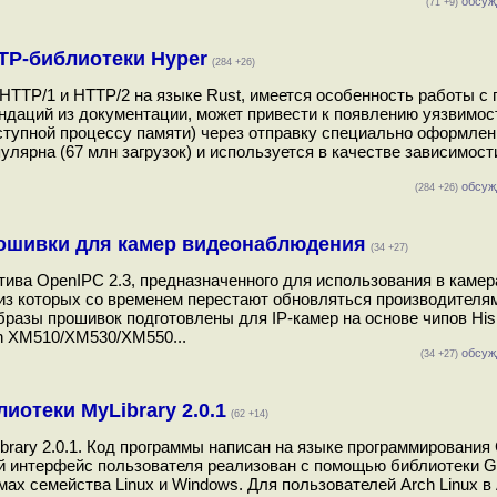
обсуж
(71 +9)
TP-библиотеки Hyper
(284 +26)
HTTP/1 и HTTP/2 на языке Rust, имеется особенность работы с 
ендаций из документации, может привести к появлению уязвимо
ступной процессу памяти) через отправку специально оформлен
лярна (67 млн загрузок) и используется в качестве зависимост
обсуж
(284 +26)
рошивки для камер видеонаблюдения
(34 +27)
тива OpenIPC 2.3, предназначенного для использования в камер
з которых со временем перестают обновляться производителя
азы прошивок подготовлены для IP-камер на основе чипов Hisil
ch XM510/XM530/XM550...
обсуж
(34 +27)
отеки MyLibrary 2.0.1
(62 +14)
rary 2.0.1. Код программы написан на языке программирования
кий интерфейс пользователя реализован с помощью библиотеки 
ах семейства Linux и Windows. Для пользователей Arch Linux 