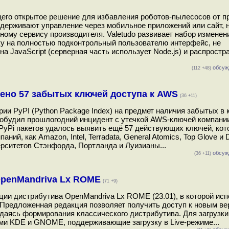
щего открытое решение для избавления роботов-пылесосов от пр
держивают управление через мобильное приложений или сайт, 
ому сервису производителя. Valetudo развивает набор изменен
ку на полностью подконтрольный пользователю интерфейс, не
 JavaScript (серверная часть использует Node.js) и распростр
обсуж
(112 +48)
лено 57 забытых ключей доступа к AWS
(36 +11)
ии PyPI (Python Package Index) на предмет наличия забытых в 
побудил прошлогодний инцидент с утечкой AWS-ключей компании 
 PyPi пакетов удалось выявить ещё 57 действующих ключей, ко
ий, как Amazon, Intel, Terradata, General Atomics, Top Glove и D
ерситетов Стэнфорда, Портланда и Луизианы...
обсуж
(36 +11)
OpenMandriva Lx ROME
(71 +9)
ции дистрибутива OpenMandriva Lx ROME (23.01), в которой исп
. Предложенная редакция позволяет получить доступ к новым в
идаясь формирования классического дистрибутива. Для загрузки
ами KDE и GNOME, поддерживающие загрузку в Live-режиме...