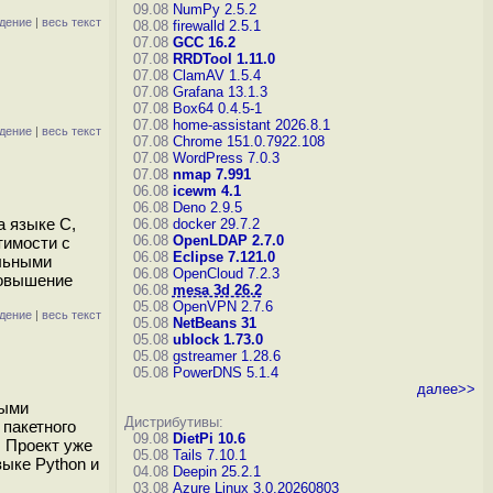
09.08
NumPy 2.5.2
дение
|
весь текст
08.08
firewalld 2.5.1
07.08
GCC 16.2
07.08
RRDTool 1.11.0
07.08
ClamAV 1.5.4
07.08
Grafana 13.1.3
07.08
Box64 0.4.5-1
07.08
home-assistant 2026.8.1
дение
|
весь текст
07.08
Chrome 151.0.7922.108
07.08
WordPress 7.0.3
07.08
nmap 7.991
06.08
icewm 4.1
06.08
Deno 2.9.5
а языке C,
06.08
docker 29.7.2
06.08
OpenLDAP 2.7.0
тимости с
06.08
Eclipse 7.121.0
альными
06.08
OpenCloud 7.2.3
повышение
06.08
mesa 3d 26.2
05.08
OpenVPN 2.7.6
дение
|
весь текст
05.08
NetBeans 31
05.08
ublock 1.73.0
05.08
gstreamer 1.28.6
05.08
PowerDNS 5.1.4
далее>>
ными
Дистрибутивы:
 пакетного
09.08
DietPi 10.6
. Проект уже
05.08
Tails 7.10.1
зыке Python и
04.08
Deepin 25.2.1
03.08
Azure Linux 3.0.20260803