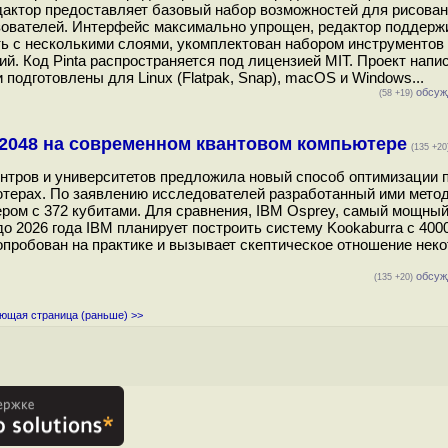
дактор предоставляет базовый набор возможностей для рисован
зователей. Интерфейс максимально упрощен, редактор поддерж
ть с несколькими слоями, укомплектован набором инструментов
. Код Pinta распространяется под лицензией MIT. Проект напи
подготовлены для Linux (Flatpak, Snap), macOS и Windows...
обсуж
(58 +19)
2048 на современном квантовом компьютере
(135 +20
ентров и университетов предложила новый способ оптимизации 
терах. По заявлению исследователей разработанный ими метод
ом с 372 кубитами. Для сравнения, IBM Osprey, самый мощный
о 2026 года IBM планирует построить систему Kookaburra с 400
 опробован на практике и вызывает скептическое отношение нек
обсуж
(135 +20)
ющая страница (раньше) >>