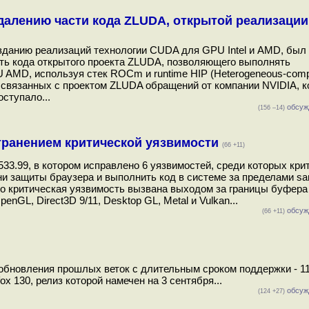
далению части кода ZLUDA, открытой реализаци
созданию реализаций технологии CUDA для GPU Intel и AMD, был
ть кода открытого проекта ZLUDA, позволяющего выполнять
MD, используя стек ROCm и runtime HIP (Heterogeneous-comp
либо связанных с проектом ZLUDA обращений от компании NVIDIA, 
ступало...
обсуж
(156 –14)
странением критической уязвимости
(66 +11)
3.99, в котором исправлено 6 уязвимостей, среди которых кри
ни защиты браузера и выполнить код в системе за пределами sa
то критическая уязвимость вызвана выходом за границы буфера
L, Direct3D 9/11, Desktop GL, Metal и Vulkan...
обсуж
(66 +11)
обновления прошлых веток с длительным сроком поддержки - 11
ox 130, релиз которой намечен на 3 сентября...
обсуж
(124 +27)