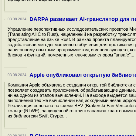
DARPA развивает AI-транслятор для п
·
03.08.2024
Управление перспективных исследовательских проектов 
(Translating All C to Rust), нацеленный на разработку тран
представление на языке Rust. В рамках проекта планируется
задействовав методы машинного обучения для достижения ур
написанному опытным программистом, и использующего, ког
блоков и функций, помеченных ключевым словом "unsafe"...
Apple опубликовал открытую библио
·
03.08.2024
Компания Apple объявила о создании открытой библиотеки 
позволяет создавать приложения, обрабатывающие данные,
ни на одном из этапов вычислений. На выходе выдаётся за
выполнения тех же вычислений над исходными незашифрова
Реализация основана на схеме BFV (Brakerski-Fan-Vercauter
кольце (RLWE), защищённой от криптоанализа квантовыми
из библиотеки Swift Crypto...