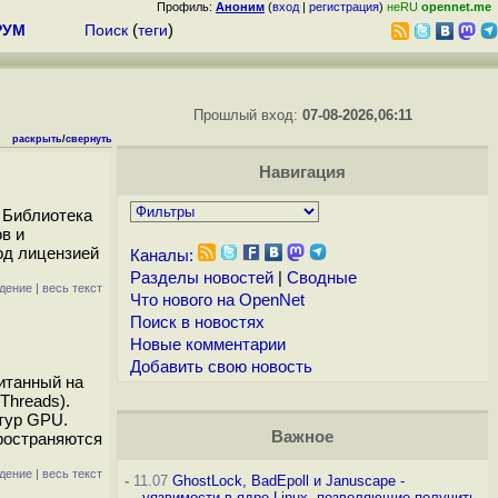
Профиль:
Аноним
(
вход
|
регистрация
)
неRU
opennet.me
РУМ
Поиск
(
теги
)
Прошлый вход:
07-08-2026,06:11
раскрыть
/
свернуть
Навигация
 Библиотека
в и
од лицензией
Каналы:
Разделы новостей
|
Сводные
дение
|
весь текст
Что нового на OpenNet
Поиск в новостях
Новые комментарии
Добавить свою новость
итанный на
Threads).
ктур GPU.
Важное
пространяются
дение
|
весь текст
-
11.07
GhostLock, BadEpoll и Januscape -
уязвимости в ядре Linux, позволяющие получить