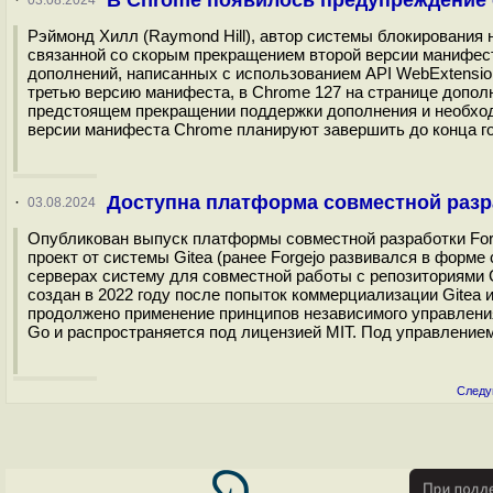
В Chrome появилось предупреждение о
·
03.08.2024
Рэймонд Хилл (Raymond Hill), автор системы блокирования не
связанной со скорым прекращением второй версии манифес
дополнений, написанных с использованием API WebExtensio
третью версию манифеста, в Chrome 127 на странице дополн
предстоящем прекращении поддержки дополнения и необход
версии манифеста Chrome планируют завершить до конца го
Доступна платформа совместной разраб
·
03.08.2024
Опубликован выпуск платформы совместной разработки Forg
проект от системы Gitea (ранее Forgejo развивался в форме
серверах систему для совместной работы с репозиториями G
создан в 2022 году после попыток коммерциализации Gitea 
продолжено применение принципов независимого управления
Go и распространяется под лицензией MIT. Под управлением F
Следу