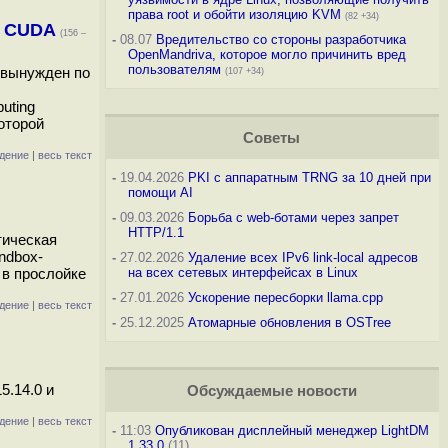
права root и обойти изоляцию KVM
(82 +34)
и CUDA
(156 –
-
08.07
Вредительство со стороны разработчика
OpenMandriva, которое могло причинить вред
пользователям
 вынужден по
(107 +34)
uting
которой
Советы
дение
|
весь текст
-
19.04.2026
PKI с аппаратным TRNG за 10 дней при
помощи AI
-
09.03.2026
Борьба с web-ботами через запрет
HTTP/1.1
тическая
ndbox-
-
27.02.2026
Удаление всех IPv6 link-local адресов
 в прослойке
на всех сетевых интерфейсах в Linux
-
27.01.2026
Ускорение пересборки llama.cpp
дение
|
весь текст
-
25.12.2025
Атомарные обновления в OSTree
5.14.0 и
Обсуждаемые новости
дение
|
весь текст
-
11:03
Опубликован дисплейный менеджер LightDM
1.33.0
(11)