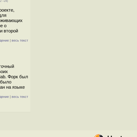
2 –24)
роекте,
для
ерживающих
е о
и второй
дение
|
весь текст
аточный
воих
lab. Форк был
 было
ан на языке
дение
|
весь текст