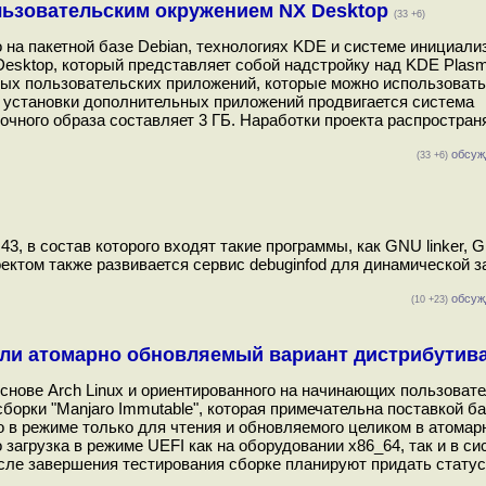
пользовательским окружением NX Desktop
(33 +6)
о на пакетной базе Debian, технологиях KDE и системе инициали
esktop, который представляет собой надстройку над KDE Plasm
вых пользовательских приложений, которые можно использовать
я установки дополнительных приложений продвигается система
очного образа составляет 3 ГБ. Наработки проекта распростран
обсуж
(33 +6)
43, в состав которого входят такие программы, как GNU linker, 
p. Проектом также развивается сервис debuginfod для динамической з
обсуж
(10 +23)
вили атомарно обновляемый вариант дистрибутив
основе Arch Linux и ориентированного на начинающих пользовате
борки "Manjaro Immutable", которая примечательна поставкой б
о в режиме только для чтения и обновляемого целиком в атомар
 загрузка в режиме UEFI как на оборудовании x86_64, так и в с
осле завершения тестирования сборке планируют придать статус