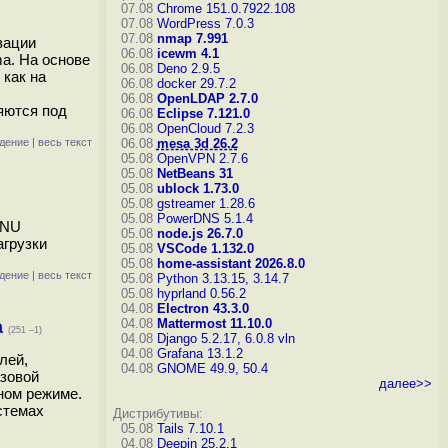
07.08
Chrome 151.0.7922.108
07.08
WordPress 7.0.3
07.08
nmap 7.991
зации
06.08
icewm 4.1
a. На основе
06.08
Deno 2.9.5
 как на
06.08
docker 29.7.2
06.08
OpenLDAP 2.7.0
яются под
06.08
Eclipse 7.121.0
06.08
OpenCloud 7.2.3
дение
|
весь текст
06.08
mesa 3d 26.2
05.08
OpenVPN 2.7.6
05.08
NetBeans 31
05.08
ublock 1.73.0
05.08
gstreamer 1.28.6
05.08
PowerDNS 5.1.4
GNU
05.08
node.js 26.7.0
агрузки
05.08
VSCode 1.132.0
05.08
home-assistant 2026.8.0
дение
|
весь текст
05.08
Python 3.13.15, 3.14.7
05.08
hyprland 0.56.2
04.08
Electron 43.3.0
04.08
Mattermost 11.10.0
а
(251 –1)
04.08
Django 5.2.17, 6.0.8
vln
04.08
Grafana 13.1.2
лей,
04.08
GNOME 49.9, 50.4
азовой
далее>>
ном режиме.
истемах
Дистрибутивы:
05.08
Tails 7.10.1
04.08
Deepin 25.2.1