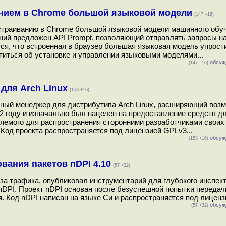
анием в Chrome большой языковой модели
(147 –16)
встраиванию в Chrome большой языковой модели машинного обу
ний предложен API Prompt, позволяющий отправлять запросы н
тся, что встроенная в браузер большая языковая модель упрост
титься об установке и управлении языковыми моделями...
обсуж
(147 –16)
 для Arch Linux
(153 +16)
етный менеджер для дистрибутива Arch Linux, расширяющий воз
2 году и изначально был нацелен на предоставление средств д
няемого для распространения сторонними разработчиками своих 
 Код проекта распространяется под лицензией GPLv3...
обсуж
(153 +16)
вания пакетов nDPI 4.10
(57 +32)
за трафика, опубликовал инструментарий для глубокого инспек
nDPI. Проект nDPI основан после безуспешной попытки передач
. Код nDPI написан на языке Си и распространяется под лиценз
обсуж
(57 +32)