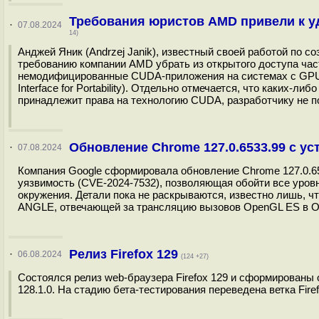
Требования юристов AMD привели к у
·
07.08.2024
14)
Анджей Яник (Andrzej Janik), известный своей работой по 
требованию компании AMD убрать из открытого доступа час
немодифицированные CUDA-приложения на системах с GPU A
Interface for Portability). Отдельно отмечается, что каких-
принадлежит права на технологию CUDA, разработчику не по
Обновление Chrome 127.0.6533.99 с у
·
07.08.2024
Компания Google сформировала обновление Chrome 127.0.653
уязвимость (CVE-2024-7532), позволяющая обойти все уров
окружения. Детали пока не раскрываются, известно лишь, ч
ANGLE, отвечающей за трансляцию вызовов OpenGL ES в OpenG
Релиз Firefox 129
·
06.08.2024
(124 +27)
Состоялся релиз web-браузера Firefox 129 и сформированы 
128.1.0. На стадию бета-тестирования переведена ветка Firef