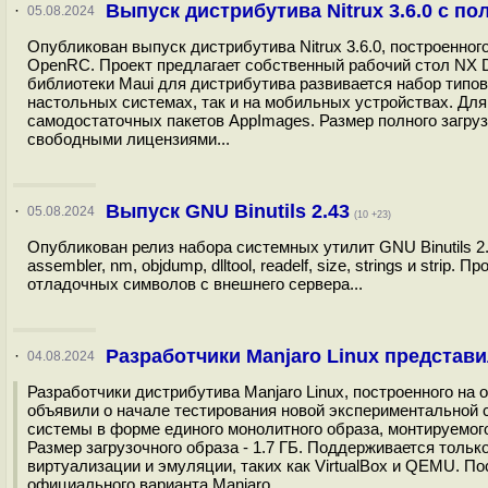
Выпуск дистрибутива Nitrux 3.6.0 с 
·
05.08.2024
Опубликован выпуск дистрибутива Nitrux 3.6.0, построенног
OpenRC. Проект предлагает собственный рабочий стол NX D
библиотеки Maui для дистрибутива развивается набор типо
настольных системах, так и на мобильных устройствах. Дл
самодостаточных пакетов AppImages. Размер полного загруз
свободными лицензиями...
Выпуск GNU Binutils 2.43
·
05.08.2024
(10 +23)
Опубликован релиз набора системных утилит GNU Binutils 2.
assembler, nm, objdump, dlltool, readelf, size, strings и stri
отладочных символов с внешнего сервера...
Разработчики Manjaro Linux предста
·
04.08.2024
Разработчики дистрибутива Manjaro Linux, построенного на 
объявили о начале тестирования новой экспериментальной с
системы в форме единого монолитного образа, монтируемог
Размер загрузочного образа - 1.7 ГБ. Поддерживается только
виртуализации и эмуляции, таких как VirtualBox и QEMU. П
официального варианта Manjaro...