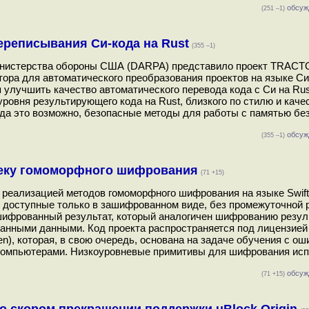
обсуж
(251 –1)
ереписывания Си-кода на Rust
(355 –1)
Министерства обороны США (DARPA) представило проект TRAC
слятора для автоматического преобразования проектов на языке Си
 улучшить качество автоматического перевода кода с Си на Rus
овня результирующего кода на Rust, близкого по стилю и качес
да это возможно, безопасные методы для работы с памятью бе
обсуж
(355 –1)
теку гомоморфного шифрования
(71 +15)
с реализацией методов гомоморфного шифрования на языке Swift
 доступные только в зашифрованном виде, без промежуточной
шифрованный результат, который аналогичен шифрованию резул
нными данными. Код проекта распространяется под лицензией 
en), которая, в свою очередь, основана на задаче обучения с ош
 компьютерами. Низкоуровневые примитивы для шифрования ис
обсуж
(71 +15)