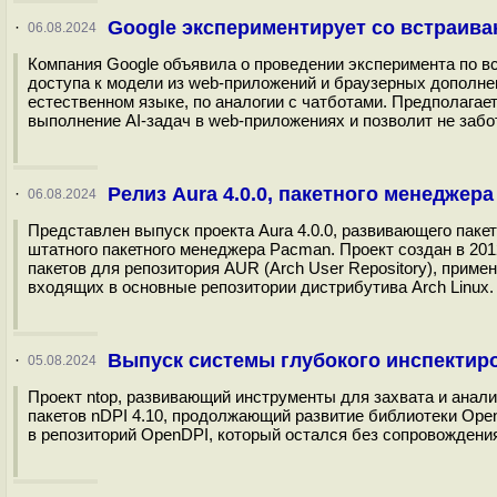
Google экспериментирует со встраив
·
06.08.2024
Компания Google объявила о проведении эксперимента по 
доступа к модели из web-приложений и браузерных дополне
естественном языке, по аналогии с чатботами. Предполагае
выполнение AI-задач в web-приложениях и позволит не забо
Релиз Aura 4.0.0, пакетного менеджера
·
06.08.2024
Представлен выпуск проекта Aura 4.0.0, развивающего пак
штатного пакетного менеджера Pacman. Проект создан в 201
пакетов для репозитория AUR (Arch User Repository), приме
входящих в основные репозитории дистрибутива Arch Linux.
Выпуск системы глубокого инспектиро
·
05.08.2024
Проект ntop, развивающий инструменты для захвата и анали
пакетов nDPI 4.10, продолжающий развитие библиотеки Ope
в репозиторий OpenDPI, который остался без сопровождения