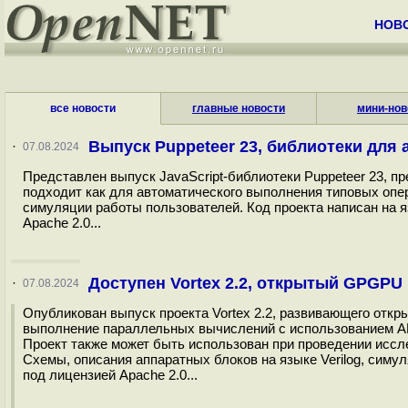
НОВ
все новости
главные новости
мини-нов
Выпуск Puppeteer 23, библиотеки для
·
07.08.2024
Представлен выпуск JavaScript-библиотеки Puppeteer 23, 
подходит как для автоматического выполнения типовых опер
симуляции работы пользователей. Код проекта написан на я
Apache 2.0...
Доступен Vortex 2.2, открытый GPGPU
·
07.08.2024
Опубликован выпуск проекта Vortex 2.2, развивающего отк
выполнение параллельных вычислений с использованием API O
Проект также может быть использован при проведении иссл
Схемы, описания аппаратных блоков на языке Verilog, сим
под лицензией Apache 2.0...