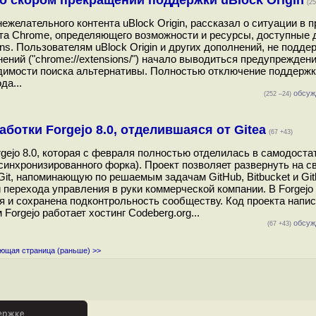
 скором прекращении поддержки uBlock Origin
(25
желательного контента uBlock Origin, рассказал о ситуации в п
та Chrome, определяющего возможности и ресурсы, доступные 
ns. Пользователям uBlock Origin и других дополнений, не подд
ений ("chrome://extensions/") начало выводиться предупреждени
имости поиска альтернативы. Полностью отключение поддержк
да...
обсуж
(252 –24)
отки Forgejo 8.0, отделившаяся от Gitea
(67 +43)
ejo 8.0, которая с февраля полностью отделилась в самодост
 синхронизированного форка). Проект позволяет развернуть на с
it, напоминающую по решаемым задачам GitHub, Bitbucket и Git
и перехода управления в руки коммерческой компании. В Forgejo
 и сохранена подконтрольность сообществу. Код проекта напис
orgejo работает хостинг Codeberg.org...
обсуж
(67 +43)
ющая страница (раньше) >>