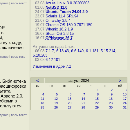
03.08
Azure Linux 3.0.20260803
дение
|
весь текст
01.08
NetBSD 11.0
24.07
Ubuntu Touch 24.04 2.0
23.07
Solaris 11.4 SRU94
21.07
Omarchy 3.8.4
19.07
Chrome OS 150.0.7871.150
TOR
17.07
Whonix 18.2.1.9
 в
16.07
SteamOS 3.8.15
t,
16.07
OPNsense 26.7
тву к коду,
Актуальные ядра Linux:
з включения
06.08
7.1.7
,
6.18.43
,
6.6.149
,
6.1.181
,
5.15.214
,
5.10.263
дение
|
весь текст
03.08
6.12.101
Изменения в ядре 7.2
<
август 2024
>
. Библиотека
 расшифровки
вс
пн
вт
ср
чт
пт
сб
1
2
3
ьтата
4
5
6
7
8
9
10
Apache 2.0.
11
12
13
14
15
16
17
ибками в
18
19
20
21
22
23
24
пользуются
25
26
27
28
29
30
31
дение
|
весь текст