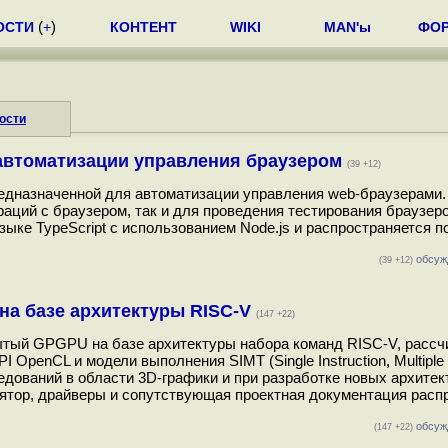
ОСТИ
(
+
)
КОНТЕНТ
WIKI
MAN'ы
ФО
ости
 автоматизации управления браузером
(39 +12)
предназначенной для автоматизации управления web-браузерами.
аций с браузером, так и для проведения тестирования браузеро
зыке TypeScript с использованием Node.js и распространяется п
обсуж
(39 +12)
 на базе архитектуры RISC-V
(147 +22)
рытый GPGPU на базе архитектуры набора команд RISC-V, рассч
penCL и модели выполнения SIMT (Single Instruction, Multiple 
едований в области 3D-графики и при разработке новых архите
улятор, драйверы и сопутствующая проектная документация рас
обсуж
(147 +22)