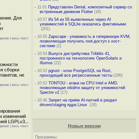
-
11:01
Представлен Denial, композитный сервер со
встроенным движком Flutter
(18)
чения. Для
-
10:57
Из 54 из 55 выявленных через AI
а
уязвимостей в SQLite оказались фиктивными
ит
(201)
-
10:55
Zapscape - уязвимость в гипервизоре KVM,
дение
|
весь текст
позволяющая получить root-доступ к хост-
системе
(2)
-
10:54
Выпуск дистрибутива Tribblix 41,
построенного на технологиях OpenSolaris и
Illumos
(22)
можности
ля сборки
-
10:52
pgrust - клон PostgreSQL на Rust,
пакетов, не
проходящий все регрессионные тесты
(206)
-
10:52
TONTOU - атака на CPU Intel и AMD,
дение
|
весь текст
позволяющая обойти защиту от уязвимостей
Spectre v2
(17)
-
10:46
Запрет на приём AI-патчей в раздел
drivers/staging ядра Linux
(18)
тирования
и изменений
ией LGPLv3...
Новые версии
дение
|
весь текст
Программы: