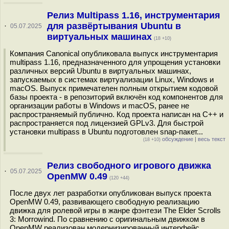
Релиз Multipass 1.16, инструментария
для развёртывания Ubuntu в
·
05.07.2025
виртуальных машинах
(18 +10)
Компания Canonical опубликовала выпуск инструментария
multipass 1.16, предназначенного для упрощения установки
различных версий Ubuntu в виртуальных машинах,
запускаемых в системах виртуализации Linux, Windows и
macOS. Выпуск примечателен полным открытием кодовой
базы проекта - в репозиторий включён код компонентов для
организации работы в Windows и macOS, ранее не
распространяемый публично. Код проекта написан на C++ и
распространяется под лицензией GPLv3. Для быстрой
установки multipass в Ubuntu подготовлен snap-пакет...
обсуждение
|
весь текст
(18 +10)
Релиз свободного игрового движка
·
05.07.2025
OpenMW 0.49
(120 +44)
После двух лет разработки опубликован выпуск проекта
OpenMW 0.49, развивающего свободную реализацию
движка для ролевой игры в жанре фэнтези The Elder Scrolls
3: Morrowind. По сравнению с оригинальным движком в
OpenMW реализован модернизированный интерфейс