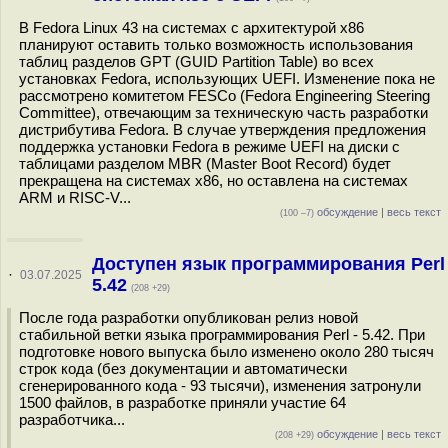
В Fedora Linux 43 на системах с архитектурой x86
планируют оставить только возможность использования
таблиц разделов GPT (GUID Partition Table) во всех
установках Fedora, использующих UEFI. Изменение пока не
рассмотрено комитетом FESCo (Fedora Engineering Steering
Committee), отвечающим за техническую часть разработки
дистрибутива Fedora. В случае утверждения предложения
поддержка установки Fedora в режиме UEFI на диски с
таблицами разделом MBR (Master Boot Record) будет
прекращена на системах x86, но оставлена на системах
ARM и RISC-V...
обсуждение
|
весь текст
(100 –7)
Доступен язык программирования Perl
·
03.07.2025
5.42
(208 +29)
После года разработки опубликован релиз новой
стабильной ветки языка программирования Perl - 5.42. При
подготовке нового выпуска было изменено около 280 тысяч
строк кода (без документации и автоматически
сгенерированного кода - 93 тысячи), изменения затронули
1500 файлов, в разработке приняли участие 64
разработчика...
обсуждение
|
весь текст
(208 +29)