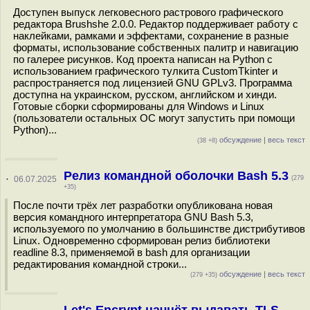
Доступен выпуск легковесного растрового графического
редактора Brushshe 2.0.0. Редактор поддерживает работу с
наклейками, рамками и эффектами, сохранение в разные
форматы, использование собственных палитр и навигацию
по галерее рисунков. Код проекта написан на Python с
использованием графического тулкита CustomTkinter и
распространяется под лицензией GNU GPLv3. Программа
доступна на украинском, русском, английском и хинди.
Готовые сборки сформированы для Windows и Linux
(пользователи остальных ОС могут запустить при помощи
Python)...
обсуждение
|
весь текст
(38 +8)
Релиз командной оболочки Bash 5.3
·
06.07.2025
(279
+35)
После почти трёх лет разработки опубликована новая
версия командного интерпретатора GNU Bash 5.3,
используемого по умолчанию в большинстве дистрибутивов
Linux. Одновременно сформирован релиз библиотеки
readline 8.3, применяемой в bash для организации
редактирования командной строки...
обсуждение
|
весь текст
(279 +35)