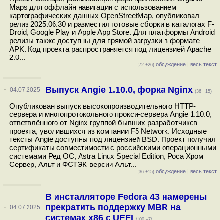
Maps для оффлайн навигации с использованием
картографических данных OpenStreetMap, опубликовал
релиз 2025.06.30 и разместил готовые сборки в каталогах F-
Droid, Google Play и Apple App Store. Для платформы Android
релизы также доступны для прямой загрузки в формате
APK. Код проекта распространяется под лицензией Apache
2.0...
обсуждение
|
весь текст
(72 +26)
Выпуск Angie 1.10.0, форка Nginx
·
04.07.2025
(36 +15)
Опубликован выпуск высокопроизводительного HTTP-
сервера и многопротокольного прокси-сервера Angie 1.10.0,
ответвлённого от Nginx группой бывших разработчиков
проекта, уволившихся из компании F5 Network. Исходные
тексты Angie доступны под лицензией BSD. Проект получил
сертификаты совместимости с российскими операционными
системами Ред ОС, Astra Linux Special Edition, Роса Хром
Сервер, Альт и ФСТЭК-версии Альт...
обсуждение
|
весь текст
(36 +15)
В инсталляторе Fedora 43 намерены
прекратить поддержку MBR на
·
04.07.2025
системах x86 с UEFI
(100 –7)