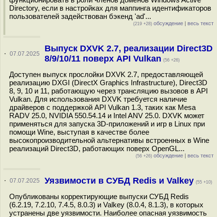
Directory, если в настройках для маппинга идентификаторов
пользователей задействован бэкенд 'ad'...
обсуждение
|
весь текст
(219 +28)
Выпуск DXVK 2.7, реализации Direct3D
·
07.07.2025
8/9/10/11 поверх API Vulkan
(56 +26)
Доступен выпуск прослойки DXVK 2.7, предоставляющей
реализацию DXGI (DirectX Graphics Infrastructure), Direct3D
8, 9, 10 и 11, работающую через трансляцию вызовов в API
Vulkan. Для использования DXVK требуется наличие
драйверов с поддержкой API Vulkan 1.3, таких как Mesa
RADV 25.0, NVIDIA 550.54.14 и Intel ANV 25.0. DXVK может
применяться для запуска 3D-приложений и игр в Linux при
помощи Wine, выступая в качестве более
высокопроизводительной альтернативы встроенных в Wine
реализаций Direct3D, работающих поверх OpenGL...
обсуждение
|
весь текст
(56 +26)
Уязвимости в СУБД Redis и Valkey
·
07.07.2025
(55 +10)
Опубликованы корректирующие выпуски СУБД Redis
(6.2.19, 7.2.10, 7.4.5, 8.0.3) и Valkey (8.0.4, 8.1.3), в которых
устранены две уязвимости. Наиболее опасная уязвимость