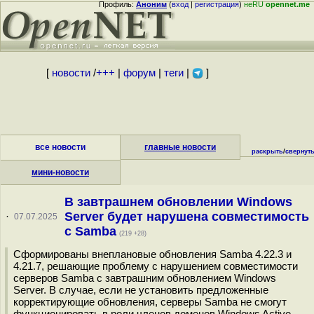
Профиль:
Аноним
(
вход
|
регистрация
)
неRU
opennet.me
[
новости
/
+++
|
форум
|
теги
|
]
все новости
главные новости
раскрыть
/
свернут
мини-новости
В завтрашнем обновлении Windows
Server будет нарушена совместимость
·
07.07.2025
с Samba
(219 +28)
Сформированы внеплановые обновления Samba 4.22.3 и
4.21.7, решающие проблему с нарушением совместимости
серверов Samba с завтрашним обновлением Windows
Server. В случае, если не установить предложенные
корректирующие обновления, серверы Samba не смогут
функционировать в роли членов доменов Windows Active