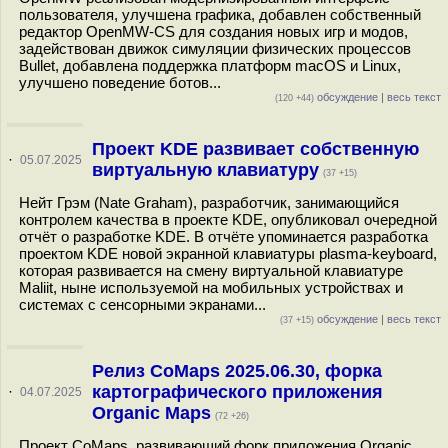
пользователя, улучшена графика, добавлен собственный
редактор OpenMW-CS для создания новых игр и модов,
задействован движок симуляции физических процессов
Bullet, добавлена поддержка платформ macOS и Linux,
улучшено поведение ботов...
обсуждение
|
весь текст
(120 +44)
Проект KDE развивает собственную
·
05.07.2025
виртуальную клавиатуру
(37 +15)
Нейт Грэм (Nate Graham), разработчик, занимающийся
контролем качества в проекте KDE, опубликовал очередной
отчёт о разработке KDE. В отчёте упоминается разработка
проектом KDE новой экранной клавиатуры plasma-keyboard,
которая развивается на смену виртуальной клавиатуре
Maliit, ныне используемой на мобильных устройствах и
системах с сенсорными экранами...
обсуждение
|
весь текст
(37 +15)
Релиз CoMaps 2025.06.30, форка
картографического приложения
·
04.07.2025
Organic Maps
(72 +26)
Проект CoMaps, развивающий форк приложения Organic