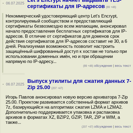
Let's Encrypt начнёт выдавать TLS-
·
06.07.2025
сертификаты для IP-адресов
(89 +46)
Некоммерческий удостоверяющий центр Let's Encrypt,
контролируемый сообществом и предоставляющий
сертификаты безвозмездно всем желающим, анонсировал
начало предоставления бесплатных сертификатов для IP-
адресов. В отличие от сертификатов для доменов срок
действия сертификатов для IP-адресов составит не 30, а 6
дней. Реализуемая возможность позволит настроить
защищённый шифрованный доступ к хостам не только при
использовании доменных имён, но и при обращении
напрямую по IP-адресу...
обсуждение
|
весь текст
(89 +46)
Выпуск утилиты для сжатия данных 7-
·
06.07.2025
Zip 25.00
(207 +47)
Игорь Павлов анонсировал новую версию архиватора 7-Zip
25.00. Проектом развивается собственный формат архивов
7z, базирующийся на алгоритмах сжатия LZMA и LZMA2.
Дополнительно поддерживается упаковка и распаковка
архивов в форматах XZ, BZIP2, GZIP, TAR, ZIP и WIM, а
также...
обсуждение
|
весь текст
(207 +47)