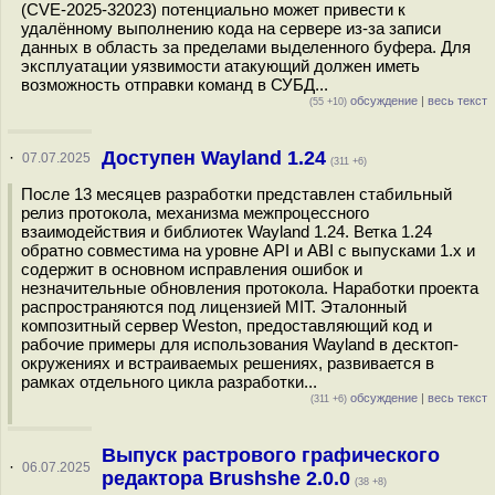
(CVE-2025-32023) потенциально может привести к
удалённому выполнению кода на сервере из-за записи
данных в область за пределами выделенного буфера. Для
эксплуатации уязвимости атакующий должен иметь
возможность отправки команд в СУБД...
обсуждение
|
весь текст
(55 +10)
Доступен Wayland 1.24
·
07.07.2025
(311 +6)
После 13 месяцев разработки представлен стабильный
релиз протокола, механизма межпроцессного
взаимодействия и библиотек Wayland 1.24. Ветка 1.24
обратно совместима на уровне API и ABI с выпусками 1.x и
содержит в основном исправления ошибок и
незначительные обновления протокола. Наработки проекта
распространяются под лицензией MIT. Эталонный
композитный сервер Weston, предоставляющий код и
рабочие примеры для использования Wayland в десктоп-
окружениях и встраиваемых решениях, развивается в
рамках отдельного цикла разработки...
обсуждение
|
весь текст
(311 +6)
Выпуск растрового графического
·
06.07.2025
редактора Brushshe 2.0.0
(38 +8)