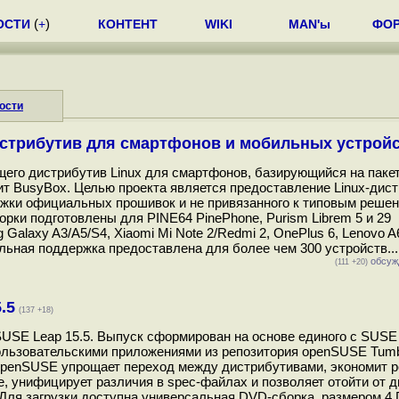
ОСТИ
(
+
)
КОНТЕНТ
WIKI
MAN'ы
ФО
ости
дистрибутив для смартфонов и мобильных устрой
щего дистрибутив Linux для смартфонов, базирующийся на паке
лит BusyBox. Целью проекта является предоставление Linux-дис
ржки официальных прошивок и не привязанного к типовым реше
орки подготовлены для PINE64 PinePhone, Purism Librem 5 и 29
laxy A3/A5/S4, Xiaomi Mi Note 2/Redmi 2, OnePlus 6, Lenovo 
льная поддержка предоставлена для более чем 300 устройств...
обсуж
(111 +20)
.5
(137 +18)
SUSE Leap 15.5. Выпуск сформирован на основе единого с SUSE 
 пользовательскими приложениями из репозитория openSUSE Tum
 openSUSE упрощает переход между дистрибутивами, экономит 
е, унифицирует различия в spec-файлах и позволяет отойти от д
Для загрузки доступна универсальная DVD-сборка, размером 4 Г