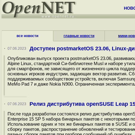
НОВ
все новости
главные новости
мини-нов
Доступен postmarketOS 23.06, Linux-
·
07.06.2023
Опубликован выпуск проекта postmarketOS 23.06, развиваю
Alpine Linux, стандартной Си-библиотеке Musl и наборе ути
для смартфонов, не зависящего от жизненного цикла подде
основных игроков индустрии, задающих вектор развития. Сб
поддерживаемых сообществом устройств, включая Samsung Ga
MeMo Pad 7 и даже Nokia N900. Ограниченная эксперимента
Релиз дистрибутива openSUSE Leap 15
·
07.06.2023
После года разработки состоялся релиз дистрибутива open
Enterprise 15 SP 5 набора бинарных пакетов c некоторыми
Использование одних и тех же бинарных пакетов в SUSE и
сборку пакетов, распространение обновлений и тестировани
разных сборок пакетов при разборе сообщений об ошибках. 