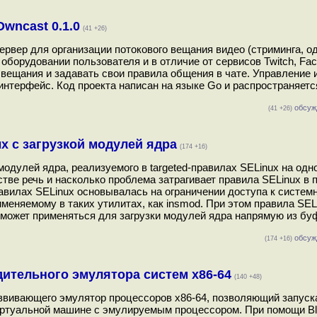
wncast 0.1.0
(41 +26)
ервер для организации потокового вещания видео (стриминга, од
 оборудовании пользователя и в отличие от сервисов Twitch, Fac
 вещания и задавать свои правила общения в чате. Управление 
нтерфейс. Код проекта написан на языке Go и распространяетс
обсуж
(41 +26)
х с загрузкой модулей ядра
(174 +16)
одулей ядра, реализуемого в targeted-правилах SELinux на одн
стве речь и насколько проблема затрагивает правила SELinux в 
авилах SELinux основывалась на ограничении доступа к систем
именяемому в таких утилитах, как insmod. При этом правила SEL
 может применяться для загрузки модулей ядра напрямую из бу
обсуж
(174 +16)
ительного эмулятора систем x86-64
(140 +48)
азвивающего эмулятор процессоров x86-64, позволяющий запуск
иртуальной машине с эмулируемым процессором. При помощи Bl