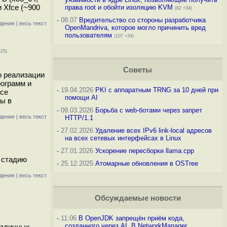
 Xfce (~900
права root и обойти изоляцию KVM
(82 +34)
-
08.07
Вредительство со стороны разработчика
дение
|
весь текст
OpenMandriva, которое могло причинить вред
пользователям
(107 +34)
+25)
Советы
о реализации
рограмм и
-
19.04.2026
PKI с аппаратным TRNG за 10 дней при
все
помощи AI
ны в
-
09.03.2026
Борьба с web-ботами через запрет
дение
|
весь текст
HTTP/1.1
-
27.02.2026
Удаление всех IPv6 link-local адресов
на всех сетевых интерфейсах в Linux
-
27.01.2026
Ускорение пересборки llama.cpp
а стадию
-
25.12.2025
Атомарные обновления в OSTree
дение
|
весь текст
Обсуждаемые новости
-
11:06
В OpenJDK запрещён приём кода,
созданного через AI. В NetworkManager
азличных