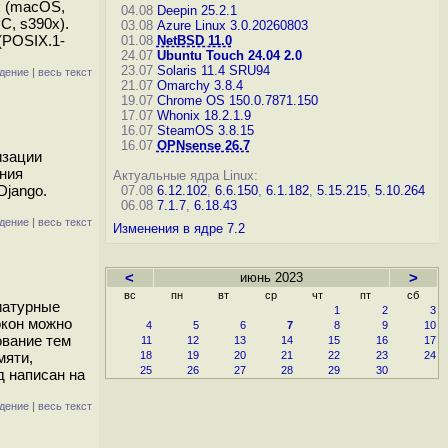
х (macOS,
04.08
Deepin 25.2.1
C, s390x).
03.08
Azure Linux 3.0.20260803
(POSIX.1-
01.08
NetBSD 11.0
24.07
Ubuntu Touch 24.04 2.0
23.07
Solaris 11.4 SRU94
дение
|
весь текст
21.07
Omarchy 3.8.4
19.07
Chrome OS 150.0.7871.150
17.07
Whonix 18.2.1.9
16.07
SteamOS 3.8.15
16.07
OPNsense 26.7
изации
ения
Актуальные ядра Linux:
Django.
07.08
6.12.102
,
6.6.150
,
6.1.182
,
5.15.215
,
5.10.264
06.08
7.1.7
,
6.18.43
дение
|
весь текст
Изменения в ядре 7.2
<
июнь 2023
>
вс
пн
вт
ср
чт
пт
сб
иатурные
1
2
3
окон можно
4
5
6
7
8
9
10
ование тем
11
12
13
14
15
16
17
мяти,
18
19
20
21
22
23
24
25
26
27
28
29
30
д написан на
дение
|
весь текст