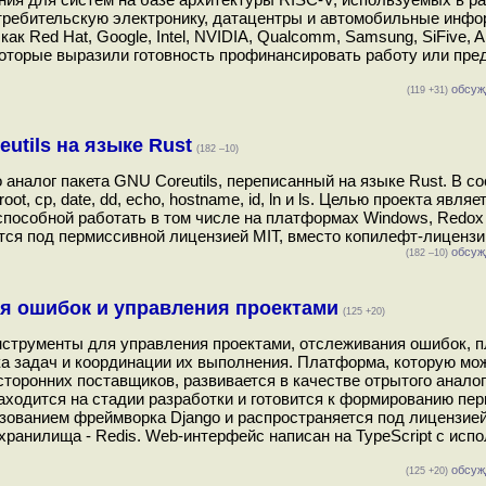
отребительскую электронику, датацентры и автомобильные инф
к Red Hat, Google, Intel, NVIDIA, Qualcomm, Samsung, SiFive, A
a, которые выразили готовность профинансировать работу или пре
обсуж
(119 +31)
eutils на языке Rust
(182 –10)
о аналог пакета GNU Coreutils, переписанный на языке Rust. В сос
oot, cp, date, dd, echo, hostname, id, ln и ls. Целью проекта явля
способной работать в том числе на платформах Windows, Redox 
ется под пермиссивной лицензией MIT, вместо копилефт-лицензи
обсуж
(182 –10)
ия ошибок и управления проектами
(125 +20)
нструменты для управления проектами, отслеживания ошибок, 
ка задач и координации их выполнения. Платформа, которую мо
сторонних поставщиков, развивается в качестве отрытого анало
 находится на стадии разработки и готовится к формированию пер
ьзованием фреймворка Django и распространяется под лицензией
хранилища - Redis. Web-интерфейс написан на TypeScript с исп
обсуж
(125 +20)