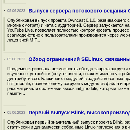
Выпуск сервера потокового вещания O
·
05.06.2023
Опубликован выпуск проекта Owncast 0.1.0, развивающего с
многие смотрят) и чата с аудиторией. Сервер запускается на
YouTube Live, позволяет полностью контролировать процесс
взаимодействие с пользователями производится через web-и
лицензией MIT...
Обход ограничений SELinux, связанны
·
05.06.2023
Продемонстрирована возможность обхода запрета загрузки м
изученных устройств (не уточняется, о каком именно устрой
дистрибутивах). Блокировка модулей в задействованных пр
finit_module, позволяющему загрузить модуль из файла и пр
рассматривали системный вызов init_module, который также
памяти...
Первый выпуск Blink, высокопроизвод
·
05.06.2023
Опубликован первый значительный выпуск проекта Blink, р
статически и динамически собранные Linux-приложения в в