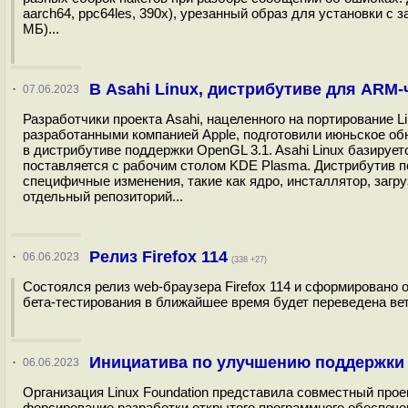
aarch64, ppc64les, 390x), урезанный образ для установки с 
МБ)...
В Asahi Linux, дистрибутиве для ARM
·
07.06.2023
Разработчики проекта Asahi, нацеленного на портирование
разработанными компанией Apple, подготовили июньское обн
в дистрибутиве поддержки OpenGL 3.1. Asahi Linux базирует
поставляется с рабочим столом KDE Plasma. Дистрибутив по
специфичные изменения, такие как ядро, инсталлятор, загр
отдельный репозиторий...
Релиз Firefox 114
·
06.06.2023
(338 +27)
Состоялся релиз web-браузера Firefox 114 и сформировано 
бета-тестирования в ближайшее время будет переведена ветка
Инициатива по улучшению поддержки 
·
06.06.2023
Организация Linux Foundation представила совместный прое
форсирование разработки открытого программного обеспече