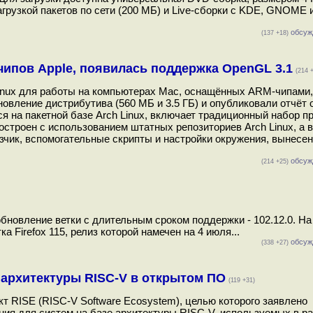
загрузкой пакетов по сети (200 МБ) и Live-сборки с KDE, GNOME и
обсуж
(137 +18)
-чипов Apple, появилась поддержка OpenGL 3.1
(214 
 Linux для работы на компьютерах Mac, оснащённых ARM-чипами,
овление дистрибутива (560 МБ и 3.5 ГБ) и опубликовали отчёт 
ся на пакетной базе Arch Linux, включает традиционный набор п
строен с использованием штатных репозиториев Arch Linux, а 
узчик, вспомогательные скрипты и настройки окружения, вынесе
обсуж
(214 +25)
обновление ветки с длительным сроком поддержки - 102.12.0. Н
 Firefox 115, релиз которой намечен на 4 июля...
обсуж
(338 +27)
архитектуры RISC-V в открытом ПО
(119 +31)
кт RISE (RISC-V Software Ecosystem), целью которого заявлено
ния для систем на базе архитектуры RISC-V, используемых в р