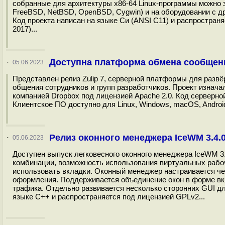
cобранные для архитектуры x86-64 Linux-программы можно
FreeBSD, NetBSD, OpenBSD, Cygwin) и на оборудовании с др
Код проекта написан на языке Си (ANSI C11) и распространя
2017)...
Доступна платформа обмена сообщени
·
05.06.2023
Представлен релиз Zulip 7, серверной платформы для разв
общения сотрудников и групп разработчиков. Проект изнача
компанией Dropbox под лицензией Apache 2.0. Код серверно
Клиентское ПО доступно для Linux, Windows, macOS, Androi
Релиз оконного менеджера IceWM 3.4.
·
05.06.2023
Доступен выпуск легковесного оконного менеджера IceWM 3
комбинации, возможность использования виртуальных рабоч
использовать вкладки. Оконный менеджер настраивается че
оформления. Поддерживается объединение окон в форме вк
трафика. Отдельно развивается несколько сторонних GUI дл
языке С++ и распространяется под лицензией GPLv2...