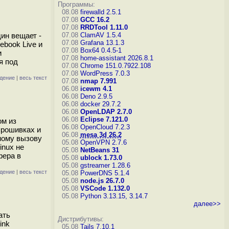
Программы:
08.08
firewalld 2.5.1
07.08
GCC 16.2
07.08
RRDTool 1.11.0
ин вещает -
07.08
ClamAV 1.5.4
07.08
Grafana 13.1.3
ebook Live и
07.08
Box64 0.4.5-1
и
07.08
home-assistant 2026.8.1
я под
07.08
Chrome 151.0.7922.108
07.08
WordPress 7.0.3
дение
|
весь текст
07.08
nmap 7.991
06.08
icewm 4.1
06.08
Deno 2.9.5
06.08
docker 29.7.2
06.08
OpenLDAP 2.7.0
06.08
Eclipse 7.121.0
ом из
06.08
OpenCloud 7.2.3
прошивках и
06.08
mesa 3d 26.2
ному вызову
05.08
OpenVPN 2.7.6
inux не
05.08
NetBeans 31
фера в
05.08
ublock 1.73.0
05.08
gstreamer 1.28.6
дение
|
весь текст
05.08
PowerDNS 5.1.4
05.08
node.js 26.7.0
05.08
VSCode 1.132.0
05.08
Python 3.13.15, 3.14.7
далее>>
ать
Дистрибутивы:
ink
05.08
Tails 7.10.1