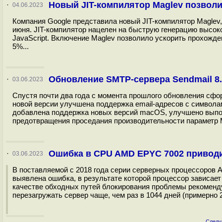
Новый JIT-компилятор Maglev позвол
·
04.06.2023
Компания Google представила новый JIT-компилятор Maglev,
июня. JIT-компилятор нацелен на быструю генерацию высок
JavaScript. Включение Maglev позволило ускорить прохожден
5%...
Обновление SMTP-сервера Sendmail 8.
·
03.06.2023
Спустя почти два года с момента прошлого обновления сфо
новой версии улучшена поддержка email-адресов с символами 
добавлена поддержка новых версий macOS, улучшено выполне
предотвращения проседания производительности параметр M
Ошибка в CPU AMD EPYC 7002 приводи
·
03.06.2023
В поставляемой с 2018 года серии серверных процессоров A
выявлена ошибка, в результате которой процессор зависает
качестве обходных путей блокирования проблемы рекоменд
перезагружать сервер чаще, чем раз в 1044 дней (примерно 2
Следу