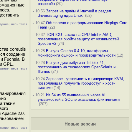
разрешён
(20)
ормационные
ndes,
-
10:56
Запрет на приём AI-патчей в раздел
доставить
drivers/staging ядра Linux
(52)
-
10:47
Объявлено о расформировании Nixpkgs Core
дение
|
весь текст
Team
(22)
-
10:32
TONTOU - атака на CPU Intel и AMD,
позволяющая обойти защиту от уязвимостей
Spectre v2
(74)
тав coreutils
-
10:28
Выпуск Gotcha 0.4.10, платформы
ется создание
мониторинга ошибок и производительности
(12)
и Fuchsia. В
-
10:28
Выпуск дистрибутива Tribblix 41,
и GPL...
построенного на технологиях OpenSolaris и
дение
|
весь текст
Illumos
(24)
-
10:24
Zapscape - уязвимость в гипервизоре KVM,
позволяющая получить root-доступ к хост-
системе
(14)
планирования
-
10:21
Из 54 из 55 выявленных через AI
жно
уязвимостей в SQLite оказались фиктивными
га таким
(207)
вого
 Apache 2.0.
ользованием
Новые версии
дение
|
весь текст