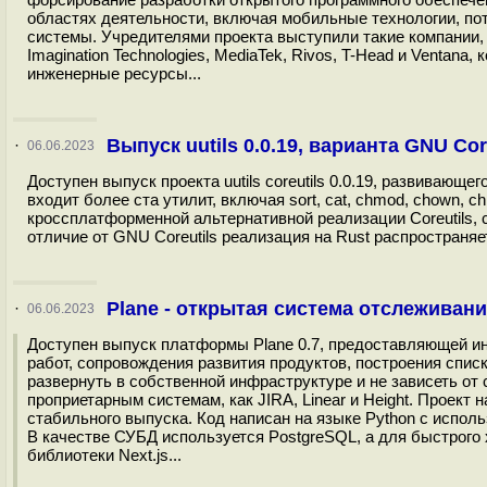
областях деятельности, включая мобильные технологии, п
системы. Учредителями проекта выступили такие компании, ка
Imagination Technologies, MediaTek, Rivos, T-Head и Ventan
инженерные ресурсы...
Выпуск uutils 0.0.19, варианта GNU Cor
·
06.06.2023
Доступен выпуск проекта uutils coreutils 0.0.19, развивающег
входит более ста утилит, включая sort, cat, chmod, chown, chr
кроссплатформенной альтернативной реализации Coreutils, 
отличие от GNU Coreutils реализация на Rust распространя
Plane - открытая система отслеживан
·
06.06.2023
Доступен выпуск платформы Plane 0.7, предоставляющей и
работ, сопровождения развития продуктов, построения спис
развернуть в собственной инфраструктуре и не зависеть от 
проприетарным системам, как JIRA, Linear и Height. Проект
стабильного выпуска. Код написан на языке Python с испол
В качестве СУБД используется PostgreSQL, а для быстрого 
библиотеки Next.js...