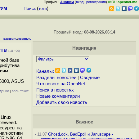
Профиль:
Аноним
(
вход
|
регистрация
)
неRU
opennet.me
РУМ
Поиск
(
теги
)
Прошлый вход:
08-08-2026,06:14
раскрыть
/
свернуть
Навигация
ств
(111 +20)
тной базе
трибутива
ниям
Каналы:
Разделы новостей
|
Сводные
A6000, ASUS
Что нового на OpenNet
Поиск в новостях
дение
|
весь текст
Новые комментарии
Добавить свою новость
Linux
Важное
bleweed.
ресурсы на
иагностики
-
11.07
GhostLock, BadEpoll и Januscape -
Б (x86_64,
уязвимости в ядре Linux, позволяющие получить