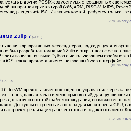
 запускать в других POSIX-совместимых операционных система
угой аппаратной архитектурой (x86, ARM, RISC-V, MIPS, PowerP
ется под лицензией ISC. Из зависимостей требуется только libc 
обсуж
(140 +48)
ями Zulip 7
(49 +18)
ёртывания корпоративных мессенджеров, подходящих для орган
льно был разработан компанией Zulip и открыт после её поглощ
й части написан на языке Python с использованием фреймворка 
d и iOS, также предоставляется встроенный web-интерфейс...
обсуж
(49 +18)
0
(122 +25)
.4.0. IceWM предоставляет полноценное управление через клав
их столов, панели задач и меню-приложений, для группировки 
рез достаточно простой файл конфигурации, возможно использ
ладок. Доступны встроенные апплеты для мониторинга CPU, па
я настройки, реализаций рабочего стола и редакторов меню. Ко
обсуж
(122 +25)