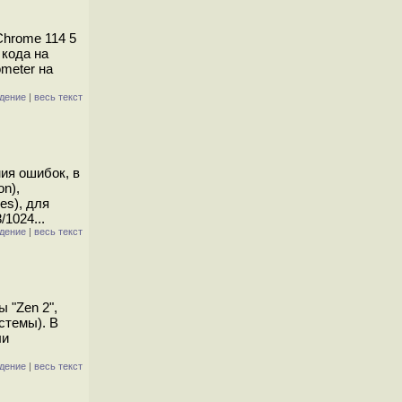
Chrome 114 5
 кода на
meter на
дение
|
весь текст
ия ошибок, в
on),
es), для
1024...
дение
|
весь текст
 "Zen 2",
стемы). В
ли
дение
|
весь текст