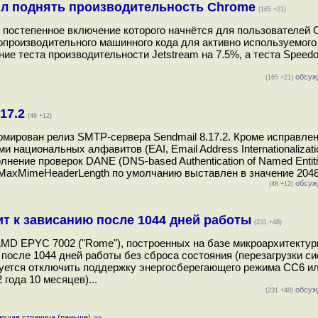
ил поднять производительность Chrome
(165 +21)
 постепенное включение которого начнётся для пользователей 
опроизводительного машинного кода для активно используемого
ие теста производительности Jetstream на 7.5%, а теста Speedo
обсуж
(165 +21)
17.2
(48 +12)
рмирован релиз SMTP-сервера Sendmail 8.17.2. Кроме исправлен
национальных алфавитов (EAI, Email Address Internationalizati
ние проверок DANE (DNS-based Authentication of Named Entiti
axMimeHeaderLength по умолчанию выставлен в значение 2048/
обсуж
(48 +12)
т к зависанию после 1044 дней работы
(231 +48)
MD EPYC 7002 ("Rome"), построенных на базе микроархитектуры
 после 1044 дней работы без сброса состояния (перезагрузки си
уется отключить поддержку энергосберегающего режима CC6 и
 года 10 месяцев)...
обсуж
(231 +48)
ющая страница (раньше) >>