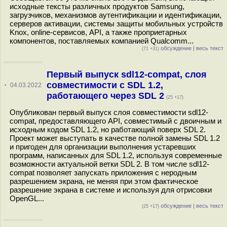
исходные тексты различных продуктов Samsung,
загрузчиков, механизмов аутентификации и идентификации,
серверов активации, системы защиты мобильных устройств
Knox, online-сервисов, API, а также проприетарных
компонентов, поставляемых компанией Qualcomm...
обсуждение
|
весь текст
(71 +31)
Первый выпуск sdl12-compat, слоя
совместимости с SDL 1.2,
·
04.03.2022
работающего через SDL 2
(25 +17)
Опубликован первый выпуск слоя совместимости sdl12-
compat, предоставляющего API, совместимый с двоичным и
исходным кодом SDL 1.2, но работающий поверх SDL 2.
Проект может выступать в качестве полной замены SDL 1.2
и пригоден для организации выполнения устаревших
программ, написанных для SDL 1.2, используя современные
возможности актуальной ветки SDL 2. В том числе sdl12-
compat позволяет запускать приложения с неродным
разрешением экрана, не меняя при этом фактическое
разрешение экрана в системе и используя для отрисовки
OpenGL...
обсуждение
|
весь текст
(25 +17)