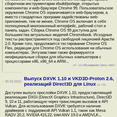
сборочном инструментарии ebuild/portage, открытых
компонентах и web-браузере Chrome 99. Пользовательское
окружение Chrome OS ограничивается web-браузером, а
вместо стандартных программ задействованы web-
приложения, тем не менее, Chrome OS включает в себя
полноценный многооконный интерфейс, рабочий стол и
панель задач. Сборка Chrome OS 99 доступна для
большинства актуальных моделей Chromebook. Исходные
тексты распространяются под свободной лицензией Apache
2.0. Кроме того, продолжается тестирование Chrome OS
Flex, редакции для Chrome OS использования на обычных
компьютерах. Энтузиастами также формируются
неофициальные сборки для обычных компьютеров с
процессорами x86, x86_64 и ARM...
обсуждение
|
весь текст
(67 –10)
Выпуск DXVK 1.10 и VKD3D-Proton 2.6,
·
05.03.2022
реализаций Direct3D для Linux
(10 +25)
Доступен выпуск прослойки DXVK 1.10, предоставляющей
реализацию DXGI (DirectX Graphics Infrastructure), Direct3D
9, 10 и 11, работающую через трансляцию вызовов в API
Vulkan. Для использования DXVK требуется наличие
драйверов с поддержкой API Vulkan 1.1, таких как Mesa
RADV 20.2, NVIDIA 415.22, Intel ANV 19.0 и AMDVLK...