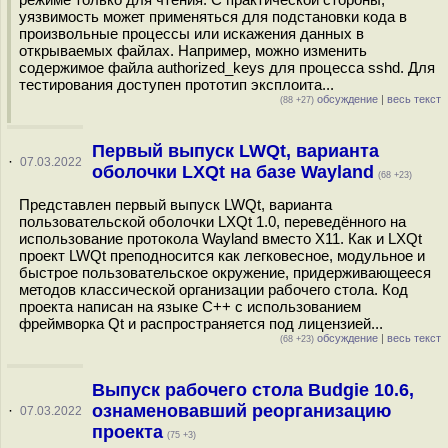
уязвимость может применяться для подстановки кода в
произвольные процессы или искажения данных в
открываемых файлах. Например, можно изменить
содержимое файла authorized_keys для процесса sshd. Для
тестирования доступен прототип эксплоита...
обсуждение
|
весь текст
(88 +27)
Первый выпуск LWQt, варианта
·
07.03.2022
оболочки LXQt на базе Wayland
(68 +23)
Представлен первый выпуск LWQt, варианта
пользовательской оболочки LXQt 1.0, переведённого на
использование протокола Wayland вместо X11. Как и LXQt
проект LWQt преподносится как легковесное, модульное и
быстрое пользовательское окружение, придерживающееся
методов классической организации рабочего стола. Код
проекта написан на языке С++ с использованием
фреймворка Qt и распространяется под лицензией...
обсуждение
|
весь текст
(68 +23)
Выпуск рабочего стола Budgie 10.6,
ознаменовавший реорганизацию
·
07.03.2022
проекта
(75 +3)