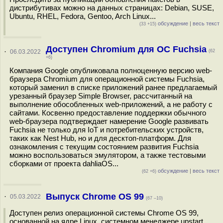
дистрибутивах можно на данных страницах: Debian, SUSE,
Ubuntu, RHEL, Fedora, Gentoo, Arch Linux...
обсуждение
|
весь текст
(33 +15)
Доступен Chromium для ОС Fuchsia
·
06.03.2022
(62
+6)
Компания Google опубликовала полноценную версию web-
браузера Chromium для операционной системы Fuchsia,
который заменил в списке приложений ранее предлагаемый
урезанный браузер Simple Browser, рассчитанный на
выполнение обособленных web-приложений, а не работу с
сайтами. Косвенно предоставление поддержки обычного
web-браузера подтверждает намерение Google развивать
Fuchsia не только для IoT и потребительских устройств,
таких как Nest Hub, но и для десктоп-платформ. Для
ознакомления с текущим состоянием развития Fuchsia
можно воспользоваться эмулятором, а также тестовыми
сборками от проекта dahliaOS...
обсуждение
|
весь текст
(62 +6)
Выпуск Chrome OS 99
·
05.03.2022
(67 –10)
Доступен релиз операционной системы Chrome OS 99,
основанной на ядре Linux, системном менеджере upstart,