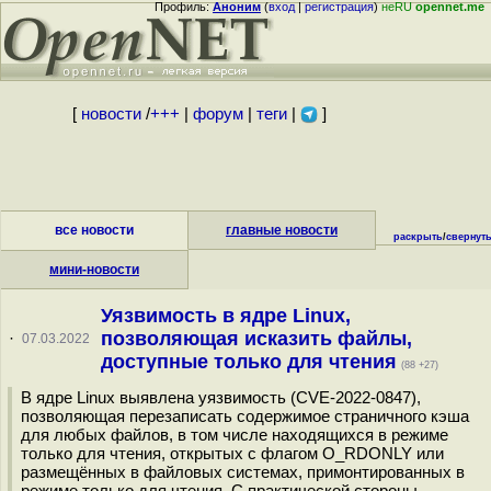
Профиль:
Аноним
(
вход
|
регистрация
)
неRU
opennet.me
[
новости
/
+++
|
форум
|
теги
|
]
все новости
главные новости
раскрыть
/
свернут
мини-новости
Уязвимость в ядре Linux,
позволяющая исказить файлы,
·
07.03.2022
доступные только для чтения
(88 +27)
В ядре Linux выявлена уязвимость (CVE-2022-0847),
позволяющая перезаписать содержимое страничного кэша
для любых файлов, в том числе находящихся в режиме
только для чтения, открытых с флагом O_RDONLY или
размещённых в файловых системах, примонтированных в
режиме только для чтения. С практической стороны,