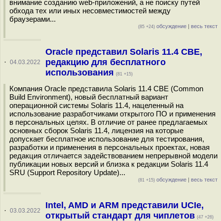
внимание созданию web-приложений, а не поиску путей
обхода тех или иных несовместимостей между
браузерами...
обсуждение
|
весь текст
(85 +24)
Oracle представил Solaris 11.4 CBE,
редакцию для бесплатного
·
04.03.2022
использования
(81 +15)
Компания Oracle представила Solaris 11.4 CBE (Common
Build Environment), новый бесплатный вариант
операционной системы Solaris 11.4, нацеленный на
использование разработчиками открытого ПО и применения
в персональных целях. В отличие от ранее предлагаемых
основных сборок Solaris 11.4, лицензия на которые
допускает бесплатное использование для тестирования,
разработки и применения в персональных проектах, новая
редакция отличается задействованием непрерывной модели
публикации новых версий и близка к редакции Solaris 11.4
SRU (Support Repository Update)...
обсуждение
|
весь текст
(81 +15)
Intel, AMD и ARM представили UCIe,
·
03.03.2022
открытый стандарт для чиплетов
(47 +26)