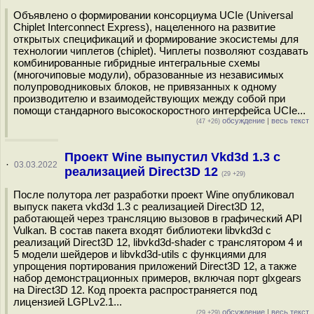
Объявлено о формировании консорциума UCIe (Universal
Chiplet Interconnect Express), нацеленного на развитие
открытых спецификаций и формирование экосистемы для
технологии чиплетов (chiplet). Чиплеты позволяют создавать
комбинированные гибридные интегральные схемы
(многочиповые модули), образованные из независимых
полупроводниковых блоков, не привязанных к одному
производителю и взаимодействующих между собой при
помощи стандарного высокоскоростного интерфейса UCIe...
обсуждение
|
весь текст
(47 +26)
Проект Wine выпустил Vkd3d 1.3 с
·
03.03.2022
реализацией Direct3D 12
(29 +29)
После полутора лет разработки проект Wine опубликовал
выпуск пакета vkd3d 1.3 с реализацией Direct3D 12,
работающей через трансляцию вызовов в графический API
Vulkan. В состав пакета входят библиотеки libvkd3d с
реализаций Direct3D 12, libvkd3d-shader c транслятором 4 и
5 модели шейдеров и libvkd3d-utils с функциями для
упрощения портирования приложений Direct3D 12, а также
набор демонстрационных примеров, включая порт glxgears
на Direct3D 12. Код проекта распространяется под
лицензией LGPLv2.1...
обсуждение
|
весь текст
(29 +29)