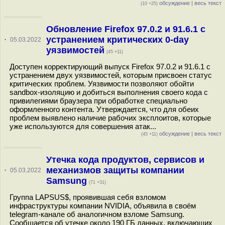
обсуждение
|
весь текст
(10 +25)
Обновление Firefox 97.0.2 и 91.6.1 с
устранением критических 0-day
·
05.03.2022
уязвимостей
(45 +11)
Доступен корректирующий выпуск Firefox 97.0.2 и 91.6.1 с
устранением двух уязвимостей, которым присвоен статус
критических проблем. Уязвимости позволяют обойти
sandbox-изоляцию и добиться выполнения своего кода с
привилегиями браузера при обработке специально
оформленного контента. Утверждается, что для обеих
проблем выявлено наличие рабочих эксплоитов, которые
уже используются для совершения атак...
обсуждение
|
весь текст
(45 +11)
Утечка кода продуктов, сервисов и
механизмов защиты компании
·
05.03.2022
Samsung
(71 +31)
Группа LAPSUS$, проявившая себя взломом
инфраструктуры компании NVIDIA, объявила в своём
telegram-канале об аналогичном взломе Samsung.
Сообщается об утечке около 190 ГБ данных, включающих