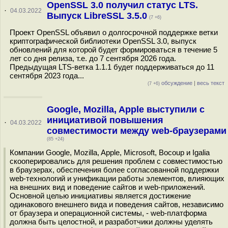
OpenSSL 3.0 получил статус LTS.
·
04.03.2022
Выпуск LibreSSL 3.5.0
(7 +6)
Проект OpenSSL объявил о долгосрочной поддержке ветки
криптографической библиотеки OpenSSL 3.0, выпуск
обновлений для которой будет формироваться в течение 5
лет со дня релиза, т.е. до 7 сентября 2026 года.
Предыдущая LTS-ветка 1.1.1 будет поддерживаться до 11
сентября 2023 года...
обсуждение
|
весь текст
(7 +6)
Google, Mozilla, Apple выступили с
инициативой повышения
·
04.03.2022
совместимости между web-браузерами
(85 +24)
Компании Google, Mozilla, Apple, Microsoft, Bocoup и Igalia
скооперировались для решения проблем с совместимостью
в браузерах, обеспечения более согласованной поддержки
web-технологий и унификации работы элементов, влияющих
на внешних вид и поведение сайтов и web-приложений.
Основной целью инициативы является достижение
одинакового внешнего вида и поведения сайтов, независимо
от браузера и операционной системы, - web-платформа
должна быть целостной, и разработчики должны уделять