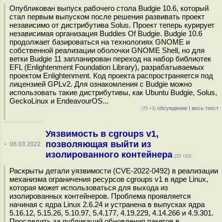
Опубликован выпуск рабочего стола Budgie 10.6, который
стал первым выпуском после решения развивать проект
независимо от дистрибутива Solus. Проект теперь курирует
независимая организация Buddies Of Budgie. Budgie 10.6
продолжает базироваться на технологиях GNOME и
собственной реализации оболочки GNOME Shell, но для
ветки Budgie 11 запланирован переход на набор библиотек
EFL (Enlightenment Foundation Library), разрабатываемых
проектом Enlightenment. Код проекта распространяется под
лицензией GPLv2. Для ознакомления с Budgie можно
использовать такие дистрибутивы, как Ubuntu Budgie, Solus,
GeckoLinux и EndeavourOS...
обсуждение
|
весь текст
(75 +3)
Уязвимость в cgroups v1,
позволяющая выйти из
·
06.03.2022
изолированного контейнера
(33 +15)
Раскрыты детали уязвимости (CVE-2022-0492) в реализации
механизма ограничения ресурсов cgroups v1 в ядре Linux,
которая может использоваться для выхода из
изолированных контейнеров. Проблема проявляется
начиная с ядра Linux 2.6.24 и устранена в выпусках ядра
5.16.12, 5.15.26, 5.10.97, 5.4.177, 4.19.229, 4.14.266 и 4.9.301.
Проследить за публикаций обновления пакетов в