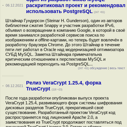
раскритиковал проект и рекомендовал
·
06.12.2021
использовать PostgreSQL
(247 +61)
Штайнар Гундерсон (Steinar H. Gunderson), один из авторов
библиотеки сжатия Snappy и участник разработки IPv6,
объявил о возвращении в компанию Google, в которой в своё
время занимался разработкой сервисов поиска по
изображениям и offline-картами, но теперь будет вовлечён в
разработку браузера Chrome. До этого Штайнар в течение
пяти лет работал в Oracle над модернизацией оптимизатора
СУБД MySQL. Заметка Штайнара примечательна
критическим отношением к перспективам MySQL и
рекомендацией переходить на PostgreSQL...
обсуждение
|
весь текст
(247 +61)
Релиз VeraCrypt 1.25.4, форка
·
06.12.2021
TrueCrypt
(118 +23)
После года разработки опубликован выпуск проекта
VeraCrypt 1.25.4, развивающего форк системы шифрования
дисковых разделов TrueCrypt, прекратившей своё
существование. Разработанный проектом VeraCrypt код
распространяется под лицензией Apache 2.0, а
заимствования из TrueCrypt продолжают поставляться под
лицензией TrueCrypt License 3.0. Готовые сборки