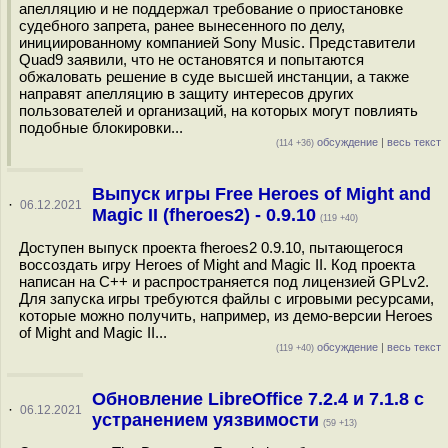
апелляцию и не поддержал требование о приостановке
судебного запрета, ранее вынесенного по делу,
инициированному компанией Sony Music. Представители
Quad9 заявили, что не остановятся и попытаются
обжаловать решение в суде высшей инстанции, а также
направят апелляцию в защиту интересов других
пользователей и организаций, на которых могут повлиять
подобные блокировки...
обсуждение
|
весь текст
(114 +36)
Выпуск игры Free Heroes of Might and
·
06.12.2021
Magic II (fheroes2) - 0.9.10
(119 +40)
Доступен выпуск проекта fheroes2 0.9.10, пытающегося
воссоздать игру Heroes of Might and Magic II. Код проекта
написан на C++ и распространяется под лицензией GPLv2.
Для запуска игры требуются файлы с игровыми ресурсами,
которые можно получить, например, из демо-версии Heroes
of Might and Magic II...
обсуждение
|
весь текст
(119 +40)
Обновление LibreOffice 7.2.4 и 7.1.8 с
·
06.12.2021
устранением уязвимости
(59 +13)