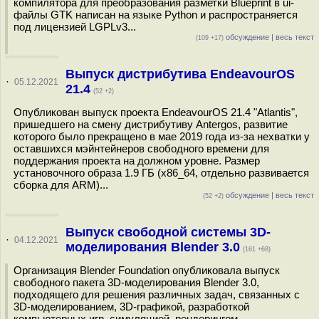
компилятора для преобразования разметки Blueprint в ui-
файлы GTK написан на языке Python и распространяется
под лицензией LGPLv3...
обсуждение
|
весь текст
(109 +17)
Выпуск дистрибутива EndeavourOS
·
05.12.2021
21.4
(52 +2)
Опубликован выпуск проекта EndeavourOS 21.4 "Atlantis",
пришедшего на смену дистрибутиву Antergos, развитие
которого было прекращено в мае 2019 года из-за нехватки у
оставшихся мэйнтейнеров свободного времени для
поддержания проекта на должном уровне. Размер
установочного образа 1.9 ГБ (x86_64, отдельно развивается
сборка для ARM)...
обсуждение
|
весь текст
(52 +2)
Выпуск свободной системы 3D-
·
04.12.2021
моделирования Blender 3.0
(161 +68)
Организация Blender Foundation опубликовала выпуск
свободного пакета 3D-моделирования Blender 3.0,
подходящего для решения различных задач, связанных с
3D-моделированием, 3D-графикой, разработкой
компьютерных игр, симуляцией, рендерингом,