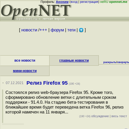
Профиль:
Аноним
(
вход
|
регистрация
)
неRU
opennet.me
[
новости
/
+++
|
форум
|
теги
|
]
все новости
главные новости
раскрыть
/
свернут
мини-новости
Релиз Firefox 95
·
07.12.2021
(190 +24)
Состоялся релиз web-браузера Firefox 95. Кроме того,
сформировано обновление ветки с длительным сроком
поддержки - 91.4.0. На стадию бета-тестирования в
ближайшее время будет переведена ветка Firefox 96, релиз
которой намечен на 11 января...
обсуждение
|
весь текст
(190 +24)