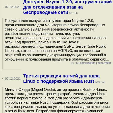
Доступен Nzyme 1.2.0, инструментарий
для отслеживания атак на
·
07.12.2021
беспроводные сети
(21 +14)
Представлен выпуск инструментария Nzyme 1.2.0,
предназначенного для мониторинга эфира беспроводных
сетей с целью выявления вредоносной активности,
развёртывания подставных точек доступа,
неавторизированных подключений и совершения типовых
атак. Код проекта написан на языке Java и
распространяется под лицензией SSPL (Server Side Public
License), которая основана на AGPLv3, но не является
открытой из-за наличия дискриминирующих требований в
отношении использования продукта в облачных сервисах...
обсуждение
|
весь текст
(21 +14)
Третья редакция патчей для ядра
·
07.12.2021
Linux с поддержкой языка Rust
(293 +32)
Мигель Охеда (Miguel Ojeda), автор проекта Rust-for-Linux,
предложил для рассмотрения разработчиками ядра Linux
третий вариант компонентов для разработки драйверов
устройств на языке Rust. Поддержка Rust рассматривается
как экспериментальная, но уже согласована для включения
в ветку linux-next. Разработка финансируется компанией