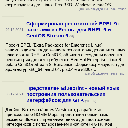
формируются для Linux, FreeBSD, Windows и macOS...
обсуждение
|
весь текст
(118 +23)
Сформирован репозиторий EPEL 9 с
пакетами из Fedora для RHEL 9 и
·
05.12.2021
CentOS Stream 9
(53)
Проект EPEL (Extra Packages for Enterprise Linux),
занимающийся поддержанием репозитория дополнительных
пакетов для RHEL и CentOS, объявил о создании варианта
репозитория для дистрибутивов Red Hat Enterprise Linux 9-
beta и CentOS Stream 9. Бинарные сборки формируются для
архитектур x86_64, aarch64, ppc64le и s390x...
обсуждение
|
весь текст
(53)
Представлен Blueprint - новый язык
построения пользовательских
·
05.12.2021
интерфейсов для GTK
(109 +17)
Джеймс Вестман (James Westman), разработчик
приложения GNOME Maps, представил новый язык
разметки Blueprint, предназначенный для построения
интерфейсов с использованием библиотеки GTK. Код