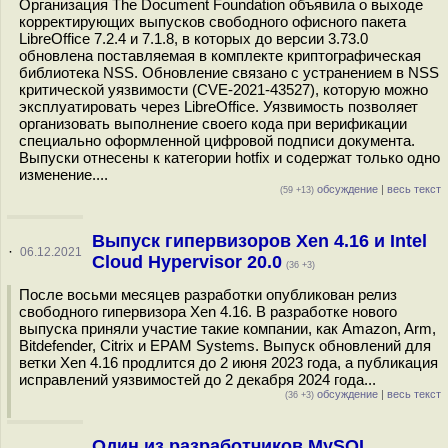
Организация The Document Foundation объявила о выходе
корректирующих выпусков свободного офисного пакета
LibreOffice 7.2.4 и 7.1.8, в которых до версии 3.73.0
обновлена поставляемая в комплекте криптографическая
библиотека NSS. Обновление связано с устранением в NSS
критической уязвимости (CVE-2021-43527), которую можно
эксплуатировать через LibreOffice. Уязвимость позволяет
организовать выполнение своего кода при верификации
специально оформленной цифровой подписи документа.
Выпуски отнесены к категории hotfix и содержат только одно
изменение....
обсуждение
|
весь текст
(59 +13)
Выпуск гипервизоров Xen 4.16 и Intel
·
06.12.2021
Cloud Hypervisor 20.0
(36 +3)
После восьми месяцев разработки опубликован релиз
свободного гипервизора Xen 4.16. В разработке нового
выпуска приняли участие такие компании, как Amazon, Arm,
Bitdefender, Citrix и EPAM Systems. Выпуск обновлений для
ветки Xen 4.16 продлится до 2 июня 2023 года, а публикация
исправлений уязвимостей до 2 декабря 2024 года...
обсуждение
|
весь текст
(36 +3)
Один из разработчиков MySQL