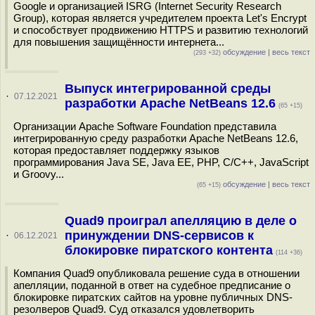
Google и организацией ISRG (Internet Security Research
Group), которая является учредителем проекта Let's Encrypt
и способствует продвижению HTTPS и развитию технологий
для повышения защищённости интернета...
обсуждение
|
весь текст
(293 +32)
Выпуск интегрированной среды
·
07.12.2021
разработки Apache NetBeans 12.6
(65 +15)
Организации Apache Software Foundation представила
интегрированную среду разработки Apache NetBeans 12.6,
которая предоставляет поддержку языков
программирования Java SE, Java EE, PHP, C/C++, JavaScript
и Groovy...
обсуждение
|
весь текст
(65 +15)
Quad9 проиграл апелляцию в деле о
принуждении DNS-сервисов к
·
06.12.2021
блокировке пиратского контента
(114 +36)
Компания Quad9 опубликовала решение суда в отношении
апелляции, поданной в ответ на судебное предписание о
блокировке пиратских сайтов на уровне публичных DNS-
резолверов Quad9. Суд отказался удовлетворить