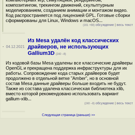
композитингом, трекингом движений, скульптурным
моделированием, созданием анимации и монтажом видео.
Код распространяется под лицензией GPL. Готовые сборки
сформированы для Linux, Windows и macOS...
обсуждение
|
весь текст
(161 +68)
Из Mesa удалён код классических
драйверов, не использующих
·
04.12.2021
Gallium3D
(240 –8)
Из кодовой базы Mesa удалены все классические драйверы
OpenGL и прекращена поддержка инфраструктуры для их
работы. Сопровождение кода старых драйверов будет
продолжено в отдельной ветке "Amber", но в основной
состав Mesa данные драйверы больше входить не будут.
Также из состава удалена классическая библиотека xlib,
вместо которой рекомендовано использовать вариант
gallium-xlib...
обсуждение
|
весь текст
(240 –8)
Следующая страница (раньше) >>