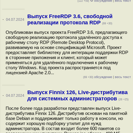
↻
обсуждение
|
весь текст
(122 +59)
Выпуск FreeRDP 3.6, свободной
·
04.07.2024
реализации протокола RDP
(69 +30)
Опубликован выпуск проекта FreeRDP 3.6, предлагающего
свободную реализацию протокола удалённого доступа к
рабочему столу RDP (Remote Desktop Protocol),
развиваемую на основе спецификаций Microsoft. Проект
предоставляет библиотеку для интеграции поддержки RDP
в сторонние приложения и клиент, который может
применяться для удалённого подключения к рабочему
столу Windows. Код проекта распространяется под
лицензией Apache 2.0...
обсуждение
|
весь текст
(69 +30)
Выпуск Finnix 126, Live-дистрибутива
·
04.07.2024
для системных администраторов
(26 +25)
После более года разработки представлен выпуск Live-
дистрибутива Finnix 126. Дистрибутив основан на пакетной
базе Debian и поддерживает только работу в консоли, но
содержит хорошую подборку утилит для нужд
администратора. В состав входит более 600 пакетов со