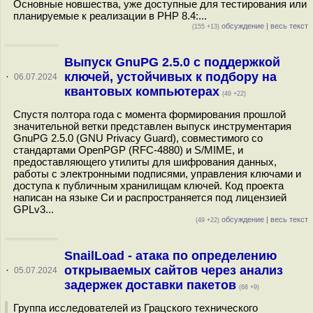
Основные новшества, уже доступные для тестирования или
планируемые к реализации в PHP 8.4:...
обсуждение
|
весь текст
(155 +13)
Выпуск GnuPG 2.5.0 с поддержкой
ключей, устойчивых к подбору на
·
06.07.2024
квантовых компьютерах
(49 +22)
Спустя полтора года с момента формирования прошлой
значительной ветки представлен выпуск инструментария
GnuPG 2.5.0 (GNU Privacy Guard), совместимого со
стандартами OpenPGP (RFC-4880) и S/MIME, и
предоставляющего утилиты для шифрования данных,
работы с электронными подписями, управления ключами и
доступа к публичным хранилищам ключей. Код проекта
написан на языке Си и распространяется под лицензией
GPLv3...
обсуждение
|
весь текст
(49 +22)
SnailLoad - атака по определению
открываемых сайтов через анализ
·
05.07.2024
задержек доставки пакетов
(68 +9)
Группа исследователей из Грацского технического