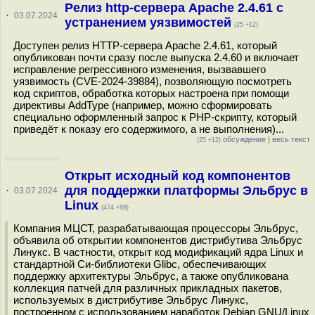
Релиз http-сервера Apache 2.4.61 с
·
03.07.2024
устранением уязвимостей
(25 +12)
Доступен релиз HTTP-сервера Apache 2.4.61, который
опубликован почти сразу после выпуска 2.4.60 и включает
исправление регрессивного изменения, вызвавшего
уязвимость (CVE-2024-39884), позволяющую посмотреть
код скриптов, обработка которых настроена при помощи
директивы AddType (например, можно сформировать
специально оформленный запрос к PHP-скрипту, который
приведёт к показу его содержимого, а не выполнения)...
обсуждение
|
весь текст
(25 +12)
Открыт исходный код компонентов
для поддержки платформы Эльбрус в
·
03.07.2024
Linux
(474 +88)
Компания МЦСТ, разрабатывающая процессоры Эльбрус,
объявила об открытии компонентов дистрибутива Эльбрус
Линукс. В частности, открыт код модификаций ядра Linux и
стандартной Си-библиотеки Glibc, обеспечивающих
поддержку архитектуры Эльбрус, а также опубликована
коллекция патчей для различных прикладных пакетов,
используемых в дистрибутиве Эльбрус Линукс,
построенном с использованием наработок Debian GNU/Linux