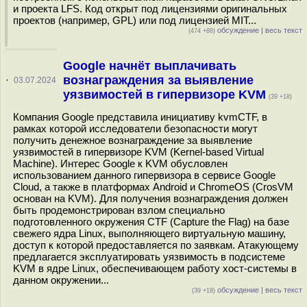
и проекта LFS. Код открыт под лицензиями оригинальных
проектов (например, GPL) или под лицензией MIT...
обсуждение
|
весь текст
(474 +88)
Google начнёт выплачивать
вознаграждения за выявление
·
03.07.2024
уязвимостей в гипервизоре KVM
(39 +18)
Компания Google представила инициативу kvmCTF, в
рамках которой исследователи безопасности могут
получить денежное вознаграждение за выявление
уязвимостей в гипервизоре KVM (Kernel-based Virtual
Machine). Интерес Google к KVM обусловлен
использованием данного гипервизора в сервисе Google
Cloud, а также в платформах Android и ChromeOS (CrosVM
основан на KVM). Для получения вознаграждения должен
быть продемонстрирован взлом специально
подготовленного окружения CTF (Capture the Flag) на базе
свежего ядра Linux, выполняющего виртуальную машину,
доступ к которой предоставляется по заявкам. Атакующему
предлагается эксплуатировать уязвимость в подсистеме
KVM в ядре Linux, обеспечивающем работу хост-системы в
данном окружении...
обсуждение
|
весь текст
(39 +18)