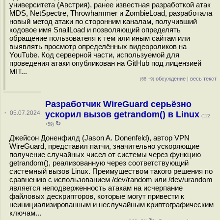
университета (Австрия), ранее известная разработкой атак
MDS, NetSpectre, Throwhammer и ZombieLoad, разработала
новый метод атаки по сторонним каналам, получивший
кодовое имя SnailLoad и позволяющий определять
обращение пользователя к тем или иным сайтам или
выявлять просмотр определённых видеороликов на
YouTube. Код серверной части, используемой для
проведения атаки опубликован на GitHub под лицензией
MIT...
обсуждение
|
весь текст
(68 +9)
Разработчик WireGuard серьёзно
·
05.07.2024
ускорил вызов getrandom() в Linux
(122
↻
+59)
Джейсон Доненфилд (Jason A. Donenfeld), автор VPN
WireGuard, представил патчи, значительно ускоряющие
получение случайных чисел от системы через функцию
getrandom(), реализованную через соответствующий
системный вызов Linux. Преимуществом такого решения по
сравнению с использованием /dev/random или /dev/urandom
является неподверженность атакам на исчерпание
файловых дескрипторов, которые могут привести к
неинициализированным и неслучайным криптографическим
ключам...