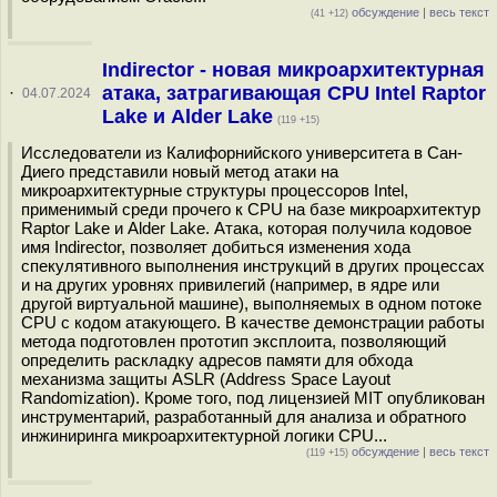
обсуждение
|
весь текст
(41 +12)
Indirector - новая микроархитектурная
атака, затрагивающая CPU Intel Raptor
·
04.07.2024
Lake и Alder Lake
(119 +15)
Исследователи из Калифорнийского университета в Сан-
Диего представили новый метод атаки на
микроархитектурные структуры процессоров Intel,
применимый среди прочего к CPU на базе микроархитектур
Raptor Lake и Alder Lake. Атака, которая получила кодовое
имя Indirector, позволяет добиться изменения хода
спекулятивного выполнения инструкций в других процессах
и на других уровнях привилегий (например, в ядре или
другой виртуальной машине), выполняемых в одном потоке
CPU с кодом атакующего. В качестве демонстрации работы
метода подготовлен прототип эксплоита, позволяющий
определить раскладку адресов памяти для обхода
механизма защиты ASLR (Address Space Layout
Randomization). Кроме того, под лицензией MIT опубликован
инструментарий, разработанный для анализа и обратного
инжиниринга микроархитектурной логики CPU...
обсуждение
|
весь текст
(119 +15)