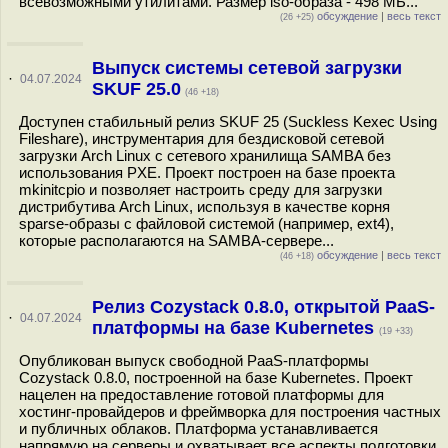
всевозможными утилитами. Размер iso-образа - 498 МБ...
обсуждение
|
весь текст
(26 +25)
Выпуск системы сетевой загрузки
·
04.07.2024
SKUF 25.0
(46 +18)
Доступен стабильный релиз SKUF 25 (Suckless Kexec Using
Fileshare), инструментария для бездисковой сетевой
загрузки Arch Linux с сетевого хранилища SAMBA без
использования PXE. Проект построен на базе проекта
mkinitcpio и позволяет настроить среду для загрузки
дистрибутива Arch Linux, используя в качестве корня
sparse-образы с файловой системой (например, ext4),
которые располагаются на SAMBA-сервере...
обсуждение
|
весь текст
(46 +18)
Релиз Cozystack 0.8.0, открытой PaaS-
·
04.07.2024
платформы на базе Kubernetes
(19 +33)
Опубликован выпуск свободной PaaS-платформы
Cozystack 0.8.0, построенной на базе Kubernetes. Проект
нацелен на предоставление готовой платформы для
хостинг-провайдеров и фреймворка для построения частных
и публичных облаков. Платформа устанавливается
напрямую на серверы и охватывает все аспекты подготовки