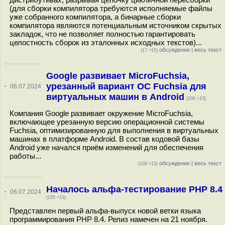
(для сборки компилятора требуются исполняемые файлы
уже собранного компилятора, а бинарные сборки
компилятора являются потенциальным источником скрытых
закладок, что не позволяет полностью гарантировать
целостность сборок из эталонных исходных текстов)...
обсуждение
|
весь текст
(17 +15)
Google развивает MicroFuchsia,
урезанный вариант ОС Fuchsia для
·
06.07.2024
виртуальных машин в Android
(100 +13)
Компания Google развивает окружение MicroFuchsia,
включающее урезанную версию операционной системы
Fuchsia, оптимизированную для выполнения в виртуальных
машинах в платформе Android. В состав кодовой базы
Android уже начался приём изменений для обеспечения
работы...
обсуждение
|
весь текст
(100 +13)
Началось альфа-тестирование PHP 8.4
·
06.07.2024
(155 +13)
Представлен первый альфа-выпуск новой ветки языка
программирования PHP 8.4. Релиз намечен на 21 ноября.