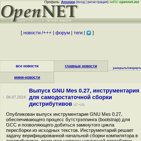
Профиль:
Аноним
(
вход
|
регистрация
)
неRU
opennet.me
[
новости
/
+++
|
форум
|
теги
|
]
все новости
главные новости
раскрыть
/
свернут
мини-новости
Выпуск GNU Mes 0.27, инструментария
для самодостаточной сборки
·
06.07.2024
дистрибутивов
(17 +15)
Опубликован выпуск инструментария GNU Mes 0.27,
обеспечивающего процесс бутстрэппинга (bootstrap) для
GCC и позволяющего добиться замкнутого цикла
пересборки из исходных текстов. Инструментарий решает
задачу верифицированной начальной сборки компилятора в
дистрибутивах, разрывая цепочку цикличной пересборки