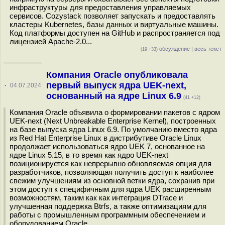
инфраструктуры для предоставления управляемых
сервисов. Cozystack позволяет запускать и предоставлять
кластеры Kubernetes, базы данных и виртуальные машины.
Код платформы доступен на GitHub и распространяется под
лицензией Apache-2.0...
обсуждение
|
весь текст
(19 +33)
Компания Oracle опубликовала
первый выпуск ядра UEK-next,
·
04.07.2024
основанный на ядре Linux 6.9
(41 +12)
Компания Oracle объявила о формировании пакетов с ядром
UEK-next (Next Unbreakable Enterprise Kernel), построенных
на базе выпуска ядра Linux 6.9. По умолчанию вместо ядра
из Red Hat Enterprise Linux в дистрибутиве Oracle Linux
продолжает использоваться ядро UEK 7, основанное на
ядре Linux 5.15, в то время как ядро UEK-next
позиционируется как непрерывно обновляемая опция для
разработчиков, позволяющая получить доступ к наиболее
свежим улучшениям из основной ветки ядра, сохранив при
этом доступ к специфичным для ядра UEK расширенным
возможностям, таким как как интеграция DTrace и
улучшенная поддержка Btrfs, а также оптимизациям для
работы с промышленным программным обеспечением и
оборудованием Oracle...