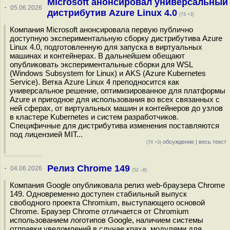
Microsoft анонсировал универсальный
·
05.06.2026
дистрибутив Azure Linux 4.0
(74 +3)
Компания Microsoft анонсировала первую публично
доступную экспериментальную сборку дистрибутива Azure
Linux 4.0, подготовленную для запуска в виртуальных
машинах и контейнерах. В дальнейшем обещают
опубликовать экспериментальные сборки для WSL
(Windows Subsystem for Linux) и AKS (Azure Kubernetes
Service). Ветка Azure Linux 4 преподносится как
универсальное решение, оптимизированное для платформы
Azure и пригодное для использования во всех связанных с
ней сферах, от виртуальных машин и контейнеров до узлов
в кластере Kubernetes и систем разработчиков.
Специфичные для дистрибутива изменения поставляются
под лицензией MIT...
обсуждение
|
весь текст
(74 +3)
Релиз Chrome 149
·
04.06.2026
(52 –8)
Компания Google опубликовала релиз web-браузера Chrome
149. Одновременно доступен стабильный выпуск
свободного проекта Chromium, выступающего основой
Chrome. Браузер Chrome отличается от Chromium
использованием логотипов Google, наличием системы
отправки уведомлений в случае краха, модулями для