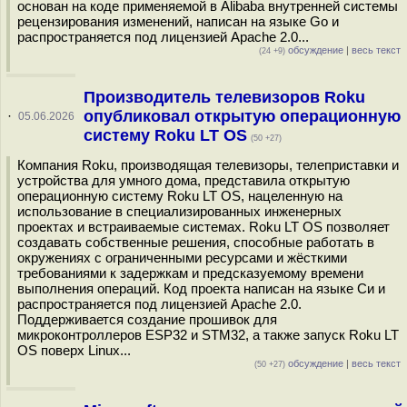
основан на коде применяемой в Alibaba внутренней системы
рецензирования изменений, написан на языке Go и
распространяется под лицензией Apache 2.0...
обсуждение
|
весь текст
(24 +9)
Производитель телевизоров Roku
опубликовал открытую операционную
·
05.06.2026
систему Roku LT OS
(50 +27)
Компания Roku, производящая телевизоры, телеприставки и
устройства для умного дома, представила открытую
операционную систему Roku LT OS, нацеленную на
использование в специализированных инженерных
проектах и встраиваемые системах. Roku LT OS позволяет
создавать собственные решения, способные работать в
окружениях с ограниченными ресурсами и жёсткими
требованиями к задержкам и предсказуемому времени
выполнения операций. Код проекта написан на языке Си и
распространяется под лицензией Apache 2.0.
Поддерживается создание прошивок для
микроконтроллеров ESP32 и STM32, а также запуск Roku LT
OS поверх Linux...
обсуждение
|
весь текст
(50 +27)