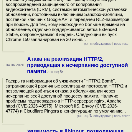
воспроизведения защищённого от копирования
видеоконтента (DRM), системой автоматической установки
обновлений, постоянным включением Sandbox-изоляции,
поставкой ключей к Google API и передачей RLZ-параметров
при поиске. Для тех, кому необходимо больше времени на
обновление, отдельно поддерживается ветка Extended
Stable, сопровождаемая 8 недель. Следующий выпуск
Chrome 150 запланирован на 30 июня...
обсуждение
|
весь текст
(52 –8)
Атака на реализации HTTP/2,
приводящая к исчерпанию доступной
·
04.06.2026
памяти
↻
(130 +33)
Раскрыта информация об уязвимости "HTTP/2 Bomb",
затрагивающей различные реализации протокола HTTP/2 и
позволяющей добиться отказа в обслуживании через
исчерпание всей доступной процессу памяти. Наличие
проблемы подтверждено в HTTP-серверах nginx, Apache
httpd (CVE-2026-49975), Microsoft IIS, Envoy (CVE-2026-
47774) и Cloudflare Pingora в конфигурации по умолчанию...
↻
обсуждение
|
весь текст
(130 +33)
Уязвимость в libinput, позволяющая