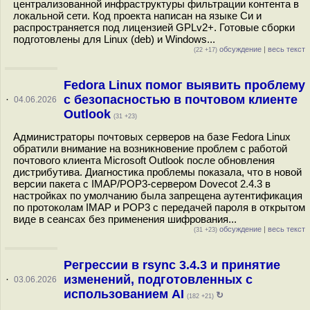
централизованной инфраструктуры фильтрации контента в
локальной сети. Код проекта написан на языке Си и
распространяется под лицензией GPLv2+. Готовые сборки
подготовлены для Linux (deb) и Windows...
обсуждение
|
весь текст
(22 +17)
Fedora Linux помог выявить проблему
с безопасностью в почтовом клиенте
·
04.06.2026
Outlook
(31 +23)
Администраторы почтовых серверов на базе Fedora Linux
обратили внимание на возникновение проблем с работой
почтового клиента Microsoft Outlook после обновления
дистрибутива. Диагностика проблемы показала, что в новой
версии пакета с IMAP/POP3-сервером Dovecot 2.4.3 в
настройках по умолчанию была запрещена аутентификация
по протоколам IMAP и POP3 с передачей пароля в открытом
виде в сеансах без применения шифрования...
обсуждение
|
весь текст
(31 +23)
Регрессии в rsync 3.4.3 и принятие
изменений, подготовленных с
·
03.06.2026
использованием AI
↻
(182 +21)