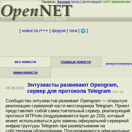
Профиль:
Аноним
(
вход
|
регистрация
)
неRU
opennet.me
[
новости
/
+++
|
форум
|
теги
|
]
все новости
главные новости
раскрыть
/
свернут
мини-новости
Энтузиасты развивают Opengram,
·
06.06.2026
сервер для протокола Telegram
(126 +33)
Сообщество энтузиастов развивает Opengram — открытую
реализацию серверной части мессенджера Telegram. Проект
представляет собой самостоятельный сервер, реализующий
протокол MTProto (поддерживается layer до 216), который
может использоваться для замены официальной серверной
инфраструктуры Telegram при развёртывании на
собственном оборудовании. Поддерживаются официальные