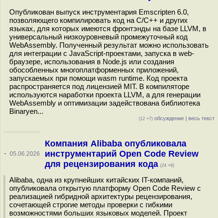
Опубликован выпуск инструментария Emscripten 6.0,
позволяющего компилировать код на C/C++ и других
языках, для которых имеются фронтэнды на базе LLVM, в
универсальный низкоуровневый промежуточный код
WebAssembly. Полученный результат можно использовать
для интеграции с JavaScript-проектами, запуска в web-
браузере, использования в Node.js или создания
обособленных многоплатформенных приложений,
запускаемых при помощи wasm runtime. Код проекта
распространяется под лицензией MIT. В компиляторе
используются наработки проекта LLVM, а для генерации
WebAssembly и оптимизации задействована библиотека
Binaryen...
обсуждение
|
весь текст
(12 +7)
Компания Alibaba опубликовала
инструментарий Open Code Review
·
05.06.2026
для рецензирования кода
(24 +9)
Alibaba, одна из крупнейших китайских IT-компаний,
опубликовала открытую платформу Open Code Review с
реализацией гибридной архитектуры рецензирования,
сочетающей строгие методы проверки с гибкими
возможностями больших языковых моделей. Проект