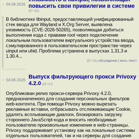
·
04.06.2026
повысить свои привилегии в системе
(57 +21)
В библиотеке libinput, предоставляющей унифицированный
стек ввода для Wayland и X.Org Server, выявлена
уязвимость (CVE-2026-50265), позволяющая добиться
выполнения кода с правами root через подключение
локальным пользователем виртуального устройства ввода,
сэмулированного в пользовательском пространстве через
uinput или uhid. Проблема устранена в выпусках 1.31.3 и
1.30.4...
обсуждение
|
весь текст
(57 +21)
Выпуск фильтрующего прокси Privoxy
·
04.06.2026
4.2.0
(22 +17)
Опубликован релиз прокси-сервера Privoxy 4.2.0,
предназначенного для создания персональных фильтров
web-контента. При помощи Privoxy можно вырезать
рекламные вставки, отбрасывать отслеживающие Cookie,
удалять всплывающие диалоги, блокировать загрузку
стороннего JavaScript-кода и вносить необходимые
пользователю произвольные изменения в web-страницы.
Privoxy поддерживает установку как на локальные системы
отдельных пользователей, так и на серверы для создания