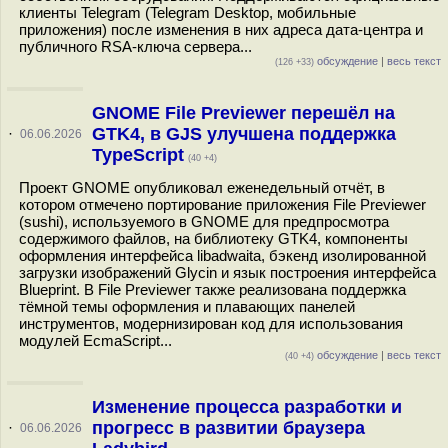
клиенты Telegram (Telegram Desktop, мобильные
приложения) после изменения в них адреса дата-центра и
публичного RSA-ключа сервера...
обсуждение
|
весь текст
(126 +33)
GNOME File Previewer перешёл на
GTK4, в GJS улучшена поддержка
·
06.06.2026
TypeScript
(40 +4)
Проект GNOME опубликовал еженедельный отчёт, в
котором отмечено портирование приложения File Previewer
(sushi), используемого в GNOME для предпросмотра
содержимого файлов, на библиотеку GTK4, компоненты
оформления интерфейса libadwaita, бэкенд изолированной
загрузки изображений Glycin и язык построения интерфейса
Blueprint. В File Previewer также реализована поддержка
тёмной темы оформления и плавающих панелей
инструментов, модернизирован код для использования
модулей EcmaScript...
обсуждение
|
весь текст
(40 +4)
Изменение процесса разработки и
прогресс в развитии браузера
·
06.06.2026