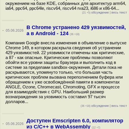
окружением на базе KDE, собранных для архитектур arm64,
ia64, ppc64, ppc64le, riscv64, riscv64 rva23, i686 и x86-64...
обсуждение
|
весь текст
(21 +5)
В Chrome устранено 429 уязвимостей,
·
05.06.2026
а в Android - 124
(36 +18)
Компания Google внесла изменения в объявление о выпуске
Chrome 149, в котором раскрыла сведения об устранении
429 уязвимостей. 22 уязвимости отмечены как критические,
а 87 - как опасные. Критические проблемы позволяют
обойти все уровни защиты браузера и выполнить код в
системе за пределами sandbox-окружения. Детали пока не
раскрываются, упомянуто только, что большая часть
критических проблем вызвана переполнением буфера или
обращением к уже освобождённой памяти в компонентах
ANGLE, Ozone, Chromecast, Chromoting, GFX и процессе
для взаимодействия с GPU. Наибольший размер
вознаграждения за уязвимость составил 97 тысяч
долларов...
обсуждение
|
весь текст
(36 +18)
Доступен Emscripten 6.0, компилятор
·
05.06.2026
из C/C++ в WebAssembly
(12 +7)