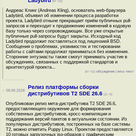
Ladybird
(67 +21)
Андреас Клинг (Andreas Kling), основатель web-браузера
Ladybird, объявил об изменении процесса разработки
проекта. Ladybird отныне прекращает приём публичных pull-
запросов и переходит к продвижению изменений в кодовую
базу только через сопровождающих. Все уже открытые
публичные pull-запросы будут закрыты. Исходный код
Ladybird продолжит поставляться под лицензией BSD.
Сообщения о проблемах, уязвимостях и тестировании
работы с сайтами продолжат приниматься без изменения.
Сторонние энтузиасты также смогут принимать участие в
обсуждениях, связанных с поддержкой стандартов и
архитектурой проекта...
обсуждение
|
весь текст
(67 +21)
Релиз платформы сборки
·
06.06.2026
дистрибутивов T2 SDE 26.6
(21 +5)
Опубликован релиз мета-дистрибутива T2 SDE 26.6,
предоставляющего окружение для формирования
собственных дистрибутивов, кросс-компиляции и
поддержания версий пакетов в актуальном состоянии. Из
популярных дистрибутивов, построенных на базе системы
T2, можно отметить Puppy Linux. Проектом предоставляется
10 готовых загрузочных iso-образов с графическим