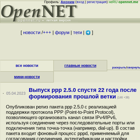
Профиль:
Аноним
(
вход
|
регистрация
)
неRU
opennet.me
[
новости
/
+++
|
форум
|
теги
|
]
все новости
главные новости
раскрыть
/
свернут
мини-новости
Выпуск ppp 2.5.0 спустя 22 года после
·
05.04.2023
формирования прошлой ветки
(146 +38)
Опубликован релиз пакета ppp 2.5.0 с реализацией
поддержки протокола PPP (Point-to-Point Protocol),
позволяющего организовать канал связи IPv4/IPv6,
используя соединение через последовательные порты или
подключения типа точка-точка (например, dial-up). В состав
пакета входит фоновый процесс pppd, применяемый для
согласования соединения, аутентификации и настройки