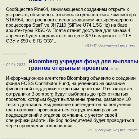
(414 +47)
Сообщество Pine64, занимающееся созданием открытых
устройств, объявило о готовности одноплатного компьютера
STAR64, построенного с использованием четырёхядерного
процессора StarFive JH7110 (SiFive U74 1.5GHz) на базе
архитектуры RISC-V. Плата станет доступна для заказа 4
апреля и будет продаваться по цене $70 в варианте с 4 ГБ
ОЗУ и $90 с 8 ГБ ОЗУ...
обсуждение
|
весь текст
(414 +47)
Bloomberg учредил фонд для выплаты
·
02.04.2023
грантов открытым проектам
(24 +8)
Информационное агентство Bloomberg объявило о создании
фонда FOSS Contributor Fund, нацеленного на оказание
финансовой поддержки открытым проектам. Раз в квартал
сотрудники Bloomberg будут выбирать до трёх открытых
проектов, которым будут выплачены гранты, размером 10
тысяч долларов. Выдвижение претендентов на получение
грантов может производиться сотрудниками разных
подразделений и отделов компании, с учётом своей
специфики работы. Выбор победителей будет проводиться
через проведение голосования...
обсуждение
|
весь текст
(24 +8)