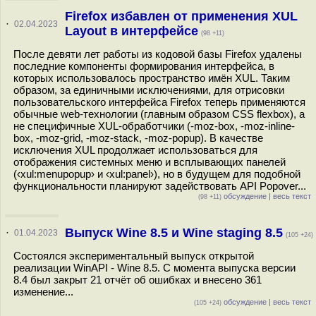
Firefox избавлен от применения XUL
·
02.04.2023
Layout в интерфейсе
(98 +11)
После девяти лет работы из кодовой базы Firefox удалены
последние компоненты формирования интерфейса, в
которых использовалось пространство имён XUL. Таким
образом, за единичными исключениями, для отрисовки
пользовательского интерфейса Firefox теперь применяются
обычные web-технологии (главным образом CSS flexbox), а
не специфичные XUL-обработчики (-moz-box, -moz-inline-
box, -moz-grid, -moz-stack, -moz-popup). В качестве
исключения XUL продолжает использоваться для
отображения системных меню и всплывающих панелей
(‹xul:menupopup› и ‹xul:panel›), но в будущем для подобной
функциональности планируют задействовать API Popover...
обсуждение
|
весь текст
(98 +11)
Выпуск Wine 8.5 и Wine staging 8.5
·
01.04.2023
(105 +24)
Состоялся экспериментальный выпуск открытой
реализации WinAPI - Wine 8.5. С момента выпуска версии
8.4 был закрыт 21 отчёт об ошибках и внесено 361
изменение...
обсуждение
|
весь текст
(105 +24)