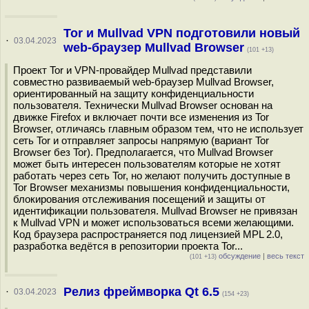
Tor и Mullvad VPN подготовили новый
·
03.04.2023
web-браузер Mullvad Browser
(101 +13)
Проект Tor и VPN-провайдер Mullvad представили
совместно развиваемый web-браузер Mullvad Browser,
ориентированный на защиту конфиденциальности
пользователя. Технически Mullvad Browser основан на
движке Firefox и включает почти все изменения из Tor
Browser, отличаясь главным образом тем, что не использует
сеть Tor и отправляет запросы напрямую (вариант Tor
Browser без Tor). Предполагается, что Mullvad Browser
может быть интересен пользователям которые не хотят
работать через сеть Tor, но желают получить доступные в
Tor Browser механизмы повышения конфиденциальности,
блокирования отслеживания посещений и защиты от
идентификации пользователя. Mullvad Browser не привязан
к Mullvad VPN и может использоваться всеми желающими.
Код браузера распространяется под лицензией MPL 2.0,
разработка ведётся в репозитории проекта Tor...
обсуждение
|
весь текст
(101 +13)
Релиз фреймворка Qt 6.5
·
03.04.2023
(154 +23)