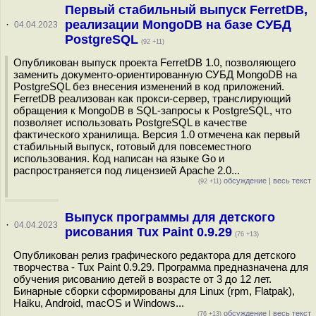
Первый стабильный выпуск FerretDB,
реализации MongoDB на базе СУБД
·
04.04.2023
PostgreSQL
(92 +11)
Опубликован выпуск проекта FerretDB 1.0, позволяющего
заменить документо-ориентированную СУБД MongoDB на
PostgreSQL без внесения изменений в код приложений.
FerretDB реализован как прокси-сервер, транслирующий
обращения к MongoDB в SQL-запросы к PostgreSQL, что
позволяет использовать PostgreSQL в качестве
фактического хранилища. Версия 1.0 отмечена как первый
стабильный выпуск, готовый для повсеместного
использования. Код написан на языке Go и
распространяется под лицензией Apache 2.0...
обсуждение
|
весь текст
(92 +11)
Выпуск программы для детского
·
04.04.2023
рисования Tux Paint 0.9.29
(76 +13)
Опубликован релиз графического редактора для детского
творчества - Tux Paint 0.9.29. Программа предназначена для
обучения рисованию детей в возрасте от 3 до 12 лет.
Бинарные сборки сформированы для Linux (rpm, Flatpak),
Haiku, Android, macOS и Windows...
обсуждение
|
весь текст
(76 +13)