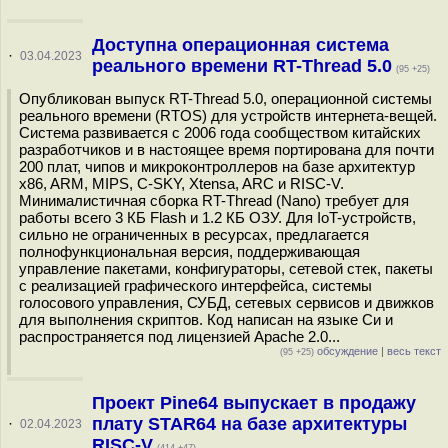
Доступна операционная система
·
03.04.2023
реального времени RT-Thread 5.0
(95 +25)
Опубликован выпуск RT-Thread 5.0, операционной системы
реального времени (RTOS) для устройств интернета-вещей.
Система развивается с 2006 года сообществом китайских
разработчиков и в настоящее время портирована для почти
200 плат, чипов и микроконтроллеров на базе архитектур
x86, ARM, MIPS, С-SKY, Xtensa, ARC и RISC-V.
Минималистичная сборка RT-Thread (Nano) требует для
работы всего 3 КБ Flash и 1.2 КБ ОЗУ. Для IoT-устройств,
сильно не ограниченных в ресурсах, предлагается
полнофункциональная версия, поддерживающая
управление пакетами, конфигураторы, сетевой стек, пакеты
с реализацией графического интерфейса, системы
голосового управления, СУБД, сетевых сервисов и движков
для выполнения скриптов. Код написан на языке Си и
распространяется под лицензией Apache 2.0...
обсуждение
|
весь текст
(95 +25)
Проект Pine64 выпускает в продажу
плату STAR64 на базе архитектуры
·
02.04.2023
RISC-V