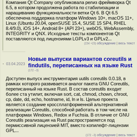
Компания Qt Company опубликовала релиз фреймворка Qt
6.5, в котором продолжена работа по стабилизации и
наращиванию функциональности ветки Qt 6. В Qt 6.5
обеспечена поддержка платформ Windows 10+, macOS 11+,
Linux (Ubuntu 20.04, openSUSE 15.4, SUSE 15 SP4, RHEL
8.4/9.0), iOS 14+, Android 8+ (API 23+), webOS, WebAssembly,
INTEGRITY и QNX. Исходные тексты компонентов Qt
поставляются под лицензиями LGPLv3 и GPLv2...
обсуждение
|
весь текст
(154 +23)
Новые выпуски вариантов coreutils и
·
03.04.2023
findutils, переписанных на языке Rust
(172 –3)
Доступен выпуск инструментария uutils coreutils 0.0.18, в
рамках которого развивается аналог пакета GNU Coreutils,
переписанный на языке Rust. В состав coreutils входит
более ста утилит, включая sort, cat, chmod, chown, chroot,
cp, date, dd, echo, hostname, id, ln и ls. Целью проекта
является создание кроссплатформенной альтернативной
реализации Coreutils, способной работать в том числе на
платформах Windows, Redox и Fuchsia. В отличие от GNU
Coreutils реализация на Rust распростраеяется под
пермиссивной лицензией MIT, вместо копилефт-лицензии
GPL...
обсуждение
|
весь текст
(172 –3)