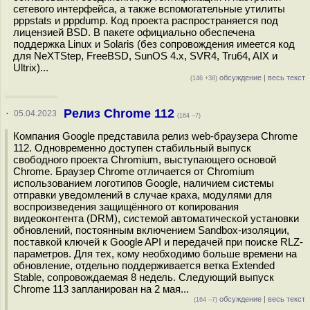
сетевого интерфейса, а также вспомогательные утилиты
pppstats и pppdump. Код проекта распространяется под
лицензией BSD. В пакете официально обеспечена
поддержка Linux и Solaris (без сопровождения имеется код
для NeXTStep, FreeBSD, SunOS 4.x, SVR4, Tru64, AIX и
Ultrix)...
обсуждение
|
весь текст
(146 +38)
Релиз Chrome 112
·
05.04.2023
(164 –7)
Компания Google представила релиз web-браузера Chrome
112. Одновременно доступен стабильный выпуск
свободного проекта Chromium, выступающего основой
Chrome. Браузер Chrome отличается от Chromium
использованием логотипов Google, наличием системы
отправки уведомлений в случае краха, модулями для
воспроизведения защищённого от копирования
видеоконтента (DRM), системой автоматической установки
обновлений, постоянным включением Sandbox-изоляции,
поставкой ключей к Google API и передачей при поиске RLZ-
параметров. Для тех, кому необходимо больше времени на
обновление, отдельно поддерживается ветка Extended
Stable, сопровождаемая 8 недель. Следующий выпуск
Chrome 113 запланирован на 2 мая...
обсуждение
|
весь текст
(164 –7)