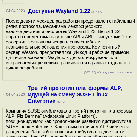
Доступен Wayland 1.22
·
04.04.2023
(307 +22)
После девяти месяцев разработки представлен стабильный
релиз протокола, механизма межпроцессного
взаимодействия и библиотек Wayland 1.22. Ветка 1.22
обратно совместима на уровне API и ABI с выпусками 1.x и
содержит в основном исправления ошибок и
незначительные обновления протокола. Композитный
сервер Weston, предоставляющий код и рабочие примеры
для использования Wayland в десктоп-окружениях и
встраиваемых решениях, развивается в рамках отдельного
цикла разработки...
обсуждение
|
весь текст
(307 +22)
Третий прототип платформы ALP,
идущей на смену SUSE Linux
·
04.04.2023
Enterprise
(53 +3)
Компания SUSE опубликовала третий прототип платформы
ALP "Piz Bernina" (Adaptable Linux Platform),
позиционируемой как продолжение развития дистрибутива
SUSE Linux Enterprise. Ключевым отличием ALP является
разделение базовой основы дистрибутива на две части:
урезанную "host OS" для работы поверх оборудования и