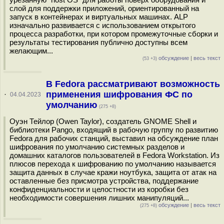
слой для поддержки приложений, ориентированный на
запуск в контейнерах и виртуальных машинах. ALP
изначально развивается с использованием открытого
процесса разработки, при котором промежуточные сборки и
результаты тестирования публично доступны всем
желающим...
обсуждение
|
весь текст
(53 +3)
В Fedora рассматривают возможность
применения шифрования ФС по
·
04.04.2023
умолчанию
(275 +8)
Оуэн Тейлор (Owen Taylor), создатель GNOME Shell и
библиотеки Pango, входящий в рабочую группу по развитию
Fedora для рабочих станций, выставил на обсуждение план
шифрования по умолчанию системных разделов и
домашних каталогов пользователей в Fedora Workstation. Из
плюсов перехода к шифрованию по умолчанию называется
защита данных в случае кражи ноутбука, защита от атак на
оставленные без присмотра устройства, поддержание
конфиденциальности и целостности из коробки без
необходимости совершения лишних манипуляций...
обсуждение
|
весь текст
(275 +8)