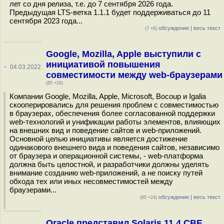
лет со дня релиза, т.е. до 7 сентября 2026 года.
Предыдущая LTS-ветка 1.1.1 будет поддерживаться до 11
сентября 2023 года...
обсуждение
|
весь текст
(7 +6)
Google, Mozilla, Apple выступили с
инициативой повышения
·
04.03.2022
совместимости между web-браузерами
(85 +24)
Компании Google, Mozilla, Apple, Microsoft, Bocoup и Igalia
скооперировались для решения проблем с совместимостью
в браузерах, обеспечения более согласованной поддержки
web-технологий и унификации работы элементов, влияющих
на внешних вид и поведение сайтов и web-приложений.
Основной целью инициативы является достижение
одинакового внешнего вида и поведения сайтов, независимо
от браузера и операционной системы, - web-платформа
должна быть целостной, и разработчики должны уделять
внимание созданию web-приложений, а не поиску путей
обхода тех или иных несовместимостей между
браузерами...
обсуждение
|
весь текст
(85 +24)
Oracle представил Solaris 11.4 CBE,