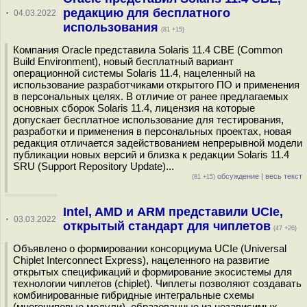
редакцию для бесплатного
·
04.03.2022
использования
(81 +15)
Компания Oracle представила Solaris 11.4 CBE (Common
Build Environment), новый бесплатный вариант
операционной системы Solaris 11.4, нацеленный на
использование разработчиками открытого ПО и применения
в персональных целях. В отличие от ранее предлагаемых
основных сборок Solaris 11.4, лицензия на которые
допускает бесплатное использование для тестирования,
разработки и применения в персональных проектах, новая
редакция отличается задействованием непрерывной модели
публикации новых версий и близка к редакции Solaris 11.4
SRU (Support Repository Update)...
обсуждение
|
весь текст
(81 +15)
Intel, AMD и ARM представили UCIe,
·
03.03.2022
открытый стандарт для чиплетов
(47 +26)
Объявлено о формировании консорциума UCIe (Universal
Chiplet Interconnect Express), нацеленного на развитие
открытых спецификаций и формирование экосистемы для
технологии чиплетов (chiplet). Чиплеты позволяют создавать
комбинированные гибридные интегральные схемы
(многочиповые модули), образованные из независимых