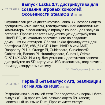
Выпуск Lakka 3.7, дистрибутива для
создания игровых консолей.
·
02.03.2022
Особенности SteamOS 3
(32 +21)
Опубликован релиз дистрибутива Lakka 3.7, позволяющего
превратить компьютеры, телеприставки или одноплатные
компьютеры в полноценную игровую консоль для запуска
ретроигр. Проект является модификацией дистрибутива
LibreELEC, изначально рассчитанного на создание
домашних кинотеатров. Сборки Lakka формируются для
платформ i386, x86_64 (GPU Intel, NVIDIA или AMD),
Raspberry Pi 1-4, Orange Pi, Cubieboard, Cubieboard2,
Cubietruck, Banana Pi, Hummingboard, Cubox-i, Odroid
C1/C1+/XU3/XU4 и т.д. Для установки достаточно записать
дистрибутив на SD-карту или USB-накопитель, подключить
геймпад и загрузить систему...
обсуждение
|
весь текст
(32 +21)
Первый бета-выпуск Arti, реализации
·
02.03.2022
Tor на языке Rust
(154 +21)
Разработчики анонимной сети Tor представили первый бета-
выпуск (0.1.0) проекта Arti, развивающего Tor-клиент,
написанный на языке Rust. Проект имеет статус