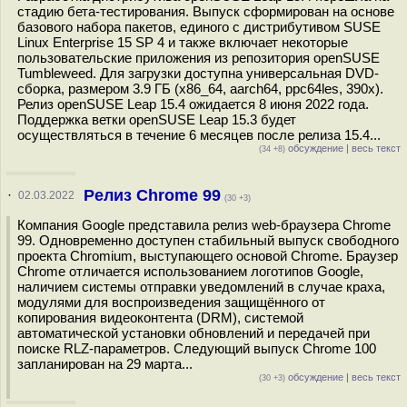
стадию бета-тестирования. Выпуск сформирован на основе
базового набора пакетов, единого с дистрибутивом SUSE
Linux Enterprise 15 SP 4 и также включает некоторые
пользовательские приложения из репозитория openSUSE
Tumbleweed. Для загрузки доступна универсальная DVD-
сборка, размером 3.9 ГБ (x86_64, aarch64, ppc64les, 390x).
Релиз openSUSE Leap 15.4 ожидается 8 июня 2022 года.
Поддержка ветки openSUSE Leap 15.3 будет
осуществляться в течение 6 месяцев после релиза 15.4...
обсуждение
|
весь текст
(34 +8)
Релиз Chrome 99
·
02.03.2022
(30 +3)
Компания Google представила релиз web-браузера Chrome
99. Одновременно доступен стабильный выпуск свободного
проекта Chromium, выступающего основой Chrome. Браузер
Chrome отличается использованием логотипов Google,
наличием системы отправки уведомлений в случае краха,
модулями для воспроизведения защищённого от
копирования видеоконтента (DRM), системой
автоматической установки обновлений и передачей при
поиске RLZ-параметров. Следующий выпуск Chrome 100
запланирован на 29 марта...
обсуждение
|
весь текст
(30 +3)