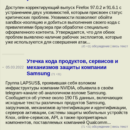
Доступен корректирующий выпуск Firefox 97.0.2 и 91.6.1 с
устранением двух уязвимостей, которым присвоен статус
критических проблем. Уязвимости позволяют обойти
sandbox-изоляцию и добиться выполнения своего кода с
привилегиями браузера при обработке специально
оформленного контента. Утверждается, что для обеих
проблем выявлено наличие рабочих эксплоитов, которые
уже используются для совершения атак...
обсуждение
|
весь текст
(45 +11)
Утечка кода продуктов, сервисов и
механизмов защиты компании
·
05.03.2022
Samsung
(71 +31)
Группа LAPSUS$, проявившая себя взломом
инфраструктуры компании NVIDIA, объявила в своём
telegram-канале об аналогичном взломе Samsung.
Сообщается об утечке около 190 ГБ данных, включающих
исходные тексты различных продуктов Samsung,
загрузчиков, механизмов аутентификации и идентификации,
серверов активации, системы защиты мобильных устройств
Knox, online-сервисов, API, а также проприетарных
компонентов, поставляемых компанией Qualcomm...
обсуждение
|
весь текст
(71 +31)