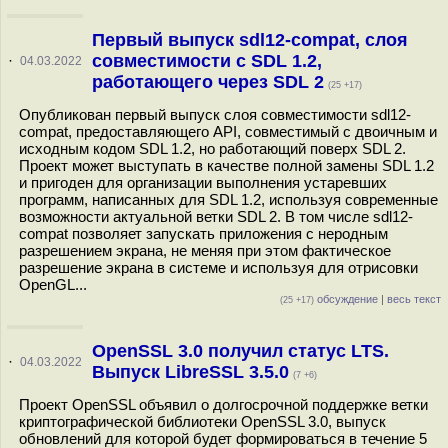
Первый выпуск sdl12-compat, слоя
совместимости с SDL 1.2,
·
04.03.2022
работающего через SDL 2
(25 +17)
Опубликован первый выпуск слоя совместимости sdl12-
compat, предоставляющего API, совместимый с двоичным и
исходным кодом SDL 1.2, но работающий поверх SDL 2.
Проект может выступать в качестве полной замены SDL 1.2
и пригоден для организации выполнения устаревших
программ, написанных для SDL 1.2, используя современные
возможности актуальной ветки SDL 2. В том числе sdl12-
compat позволяет запускать приложения с неродным
разрешением экрана, не меняя при этом фактическое
разрешение экрана в системе и используя для отрисовки
OpenGL...
обсуждение
|
весь текст
(25 +17)
OpenSSL 3.0 получил статус LTS.
·
04.03.2022
Выпуск LibreSSL 3.5.0
(7 +6)
Проект OpenSSL объявил о долгосрочной поддержке ветки
криптографической библиотеки OpenSSL 3.0, выпуск
обновлений для которой будет формироваться в течение 5