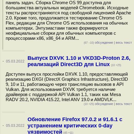
панель задач. Сборка Chrome OS 99 доступна для
большинства актуальных моделей Chromebook. Исходные
тексты распространяются под свободной лицензией Apache
2.0. Кроме того, продолжается тестирование Chrome OS
Flex, редакции для Chrome OS использования на обычных
компьютерах. Энтузиастами также формируются
неофициальные сборки для обычных компьютеров с
процессорами x86, x86_64 и ARM...
обсуждение
|
весь текст
(67 –10)
Выпуск DXVK 1.10 и VKD3D-Proton 2.6,
·
05.03.2022
реализаций Direct3D для Linux
(10 +25)
Доступен выпуск прослойки DXVK 1.10, предоставляющей
реализацию DXGI (DirectX Graphics Infrastructure), Direct3D
9, 10 и 11, работающую через трансляцию вызовов в API
Vulkan. Для использования DXVK требуется наличие
драйверов с поддержкой API Vulkan 1.1, таких как Mesa
RADV 20.2, NVIDIA 415.22, Intel ANV 19.0 и AMDVLK...
обсуждение
|
весь текст
(10 +25)
Обновление Firefox 97.0.2 и 91.6.1 с
устранением критических 0-day
·
05.03.2022
уязвимостей
(45 +11)