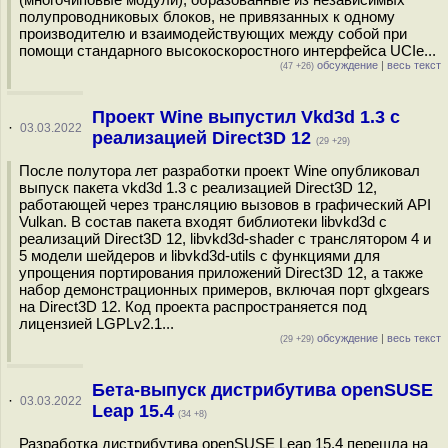
полупроводниковых блоков, не привязанных к одному
производителю и взаимодействующих между собой при
помощи стандарного высокоскоростного интерфейса UCIe...
обсуждение
|
весь текст
(47 +26)
Проект Wine выпустил Vkd3d 1.3 с
·
03.03.2022
реализацией Direct3D 12
(29 +29)
После полутора лет разработки проект Wine опубликовал
выпуск пакета vkd3d 1.3 с реализацией Direct3D 12,
работающей через трансляцию вызовов в графический API
Vulkan. В состав пакета входят библиотеки libvkd3d с
реализаций Direct3D 12, libvkd3d-shader c транслятором 4 и
5 модели шейдеров и libvkd3d-utils с функциями для
упрощения портирования приложений Direct3D 12, а также
набор демонстрационных примеров, включая порт glxgears
на Direct3D 12. Код проекта распространяется под
лицензией LGPLv2.1...
обсуждение
|
весь текст
(29 +29)
Бета-выпуск дистрибутива openSUSE
·
03.03.2022
Leap 15.4
(34 +8)
Разработка дистрибутива openSUSE Leap 15.4 перешла на