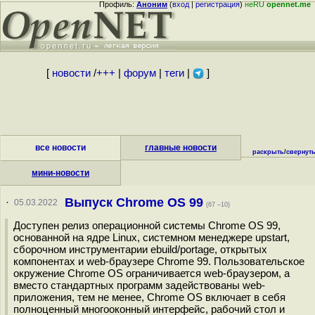
Профиль:
Аноним
(
вход
|
регистрация
)
неRU
opennet.me
[
новости
/
+++
|
форум
|
теги
|
]
все новости
главные новости
раскрыть
/
свернут
мини-новости
Выпуск Chrome OS 99
·
05.03.2022
(67 –10)
Доступен релиз операционной системы Chrome OS 99,
основанной на ядре Linux, системном менеджере upstart,
сборочном инструментарии ebuild/portage, открытых
компонентах и web-браузере Chrome 99. Пользовательское
окружение Chrome OS ограничивается web-браузером, а
вместо стандартных программ задействованы web-
приложения, тем не менее, Chrome OS включает в себя
полноценный многооконный интерфейс, рабочий стол и