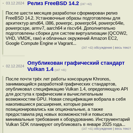
Релиз FreeBSD 14.2
·
03.12.2024
(247 +42)
После шести месяцев разработки сформирован релиз
FreeBSD 14.2. Установочные образы подготовлены для
архитектур amd64, i386, powerpc, powerpc64, powerpc64le,
powerpcspe, armv7, aarch64 и riscv64. Дополнительно
подготовлены сборки для систем виртуализации (QCOW2,
VHD, VMDK, raw) и облачных окружений Amazon EC2,
Google Compute Engine и Vagrant...
обсуждение
|
весь текст
(247 +42)
Опубликован графический стандарт
·
02.12.2024
Vulkan 1.4
(147 +41)
После почти трёх лет работы консорциум Khronos,
занимающийся разработкой графических стандартов,
опубликовал спецификацию Vulkan 1.4, определяющую API
для доступа к графическим и вычислительным
возможностям GPU. Новая спецификация вобрала в себя
накопившиеся расширения, которые ранее
позиционировались как опциональные, а также
предоставила ряд новых возможностей и повысила
минимальные требования к оборудованию. Инструментарий
Vulkan SDK планируют опубликовать в январе 2025 года...
обсуждение
|
весь текст
(147 +41)