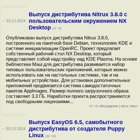
Выпуск дистрибутива Nitrux 3.8.0 с
пользовательским окружением NX
·
03.12.2024
Desktop
(47 +9)
Опубликован выпуск дистрибутива Nitrux 3.8.0,
построенного на пакетной базе Debian, технологиях KDE и
системе инициализации OpenRC. Проект предлагает
собственный рабочий стол NX Desktop, который
представляет собой надстройку над KDE Plasma. На основе
библиотеки Maui для дистрибутива развивается набор
типовых пользовательских приложений, которые можно
использовать как на настольных системах, так и на
мобильных устройствах. Для установки дополнительных
приложений продвигается система самодостаточных
пакетов AppImages. Размер полного загрузочного образа
составляет 3.3 ГБ. Наработки проекта распространяются
под свободными лицензиями...
обсуждение
|
весь текст
(47 +9)
Выпуск EasyOS 6.5, самобытного
дистрибутива от создателя Puppy
·
03.12.2024
Linux
(36 +18)