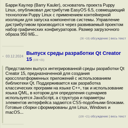
Барри Каулер (Barry Kauler), основатель проекта Puppy
Linux, опубликовал дистрибутив EasyOS 6.5, совмещающий
технологии Puppy Linux с применением контейнерной
изоляции для запуска компонентов системы. Управление
дистрибутивом производится через развиваемый проектом
набор графических конфигураторов. Размер загрузочного
образа 950 МБ...
обсуждение
|
весь текст
(36 +18)
Выпуск среды разработки Qt Creator
·
03.12.2024
15
(109 +21)
Представлен выпуск интегрированной среды разработки Qt
Creator 15, предназначенной для создания
кроссплатформенных приложений с использованием
библиотеки Qt. Поддерживается как разработка
классических программ на языке C++, так и использование
языка QML, в котором для определения сценариев
используется JavaScript, а структура и параметры
элементов интерфейса задаются CSS-подобными блоками.
Готовые сборки сформированы для Linux, Windows и
maсOS...
обсуждение
|
весь текст
(109 +21)