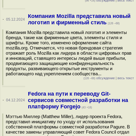
обсуждение
|
весь текст
(96 +24)
Компания Mozilla представила новый
·
05.12.2024
логотип и фирменный стиль
(126 –68)
Компания Mozilla представила новый логотип и элементы
бренда, такие как фирменные цвета, элементы стиля и
шрифты. Кроме того, изменено оформление сайта
mozilla.org. Отмечается, что новая брендовая стратегия
отражает роль Mozilla как лидера в области цифровых прав
и инноваций, ставящего интересы людей выше прибыли,
продвигающего защищающие конфиденциальность
продукты, развивающего открытые инструменты и
работающего над укреплением сообщества...
обсуждение
|
весь текст
(126 –68)
Fedora на пути к переводу Git-
сервисов совместной разработки на
·
04.12.2024
платформу Forgejo
(43 +18)
Мэттью Миллер (Matthew Miller), лидер проекта Fedora,
представил инициативу по уходу от использования
собственной платформы совместной разработки Pagure. В
качестве замены управляющий совет Fedora Council отдал