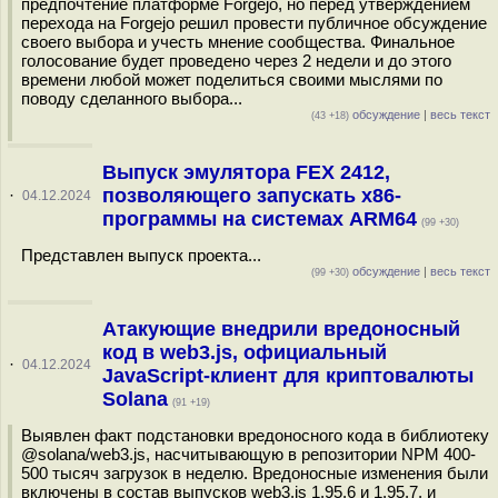
предпочтение платформе Forgejo, но перед утверждением
перехода на Forgejo решил провести публичное обсуждение
своего выбора и учесть мнение сообщества. Финальное
голосование будет проведено через 2 недели и до этого
времени любой может поделиться своими мыслями по
поводу сделанного выбора...
обсуждение
|
весь текст
(43 +18)
Выпуск эмулятора FEX 2412,
позволяющего запускать x86-
·
04.12.2024
программы на системах ARM64
(99 +30)
Представлен выпуск проекта...
обсуждение
|
весь текст
(99 +30)
Атакующие внедрили вредоносный
код в web3.js, официальный
·
04.12.2024
JavaScript-клиент для криптовалюты
Solana
(91 +19)
Выявлен факт подстановки вредоносного кода в библиотеку
@solana/web3.js, насчитывающую в репозитории NPM 400-
500 тысяч загрузок в неделю. Вредоносные изменения были
включены в состав выпусков web3.js 1.95.6 и 1.95.7, и