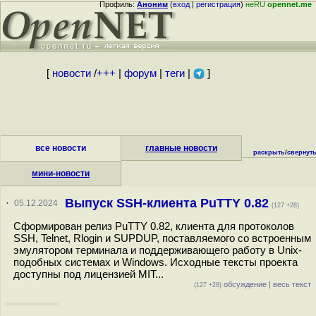
Профиль:
Аноним
(
вход
|
регистрация
)
неRU
opennet.me
[
новости
/
+++
|
форум
|
теги
|
]
все новости
главные новости
раскрыть
/
свернут
мини-новости
Выпуск SSH-клиента PuTTY 0.82
·
05.12.2024
(127 +28)
Сформирован релиз PuTTY 0.82, клиента для протоколов
SSH, Telnet, Rlogin и SUPDUP, поставляемого со встроенным
эмулятором терминала и поддерживающего работу в Unix-
подобных системах и Windows. Исходные тексты проекта
доступны под лицензией MIT...
обсуждение
|
весь текст
(127 +28)