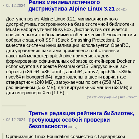
Релиз минималистичного
·
05.12.2024
дистрибутива Alpine Linux 3.21
(50 +22)
Доступен релиз Alpine Linux 3.21, минималистичного
дистрибутива, построенного на базе системной библиотеки
Musl и набора утилит BusyBox. Дистрибутив отличается
повышенными требованиями к обеспечению безопасности и
собран с защитой SSP (Stack Smashing Protection). В
качестве системы инициализации используется OpenRC,
для управления пакетами применяется собственный
пакетный менеджер apk. Alpine применяется для
формирования официальных образов контейнеров Docker и
используется в проекте PostmarketOS. Загрузочные iso-
образы (x86_64, x86, armhf, aarch64, armv7, ppc64le, s390x,
riscv64 и loongarch64) подготовлены в шести вариантах:
стандартном (240 МБ), загружаемом по сети (258 МБ),
расширенном (953 МБ), для виртуальных машин (63 MB) и
для гипервизора Xen (1 ГБ)...
обсуждение
|
весь текст
(50 +22)
Третья редакция рейтинга библиотек,
требующих особой проверки
·
05.12.2024
безопасности
(81 +7)
Организация Linux Foundation совместно с Гарвардской