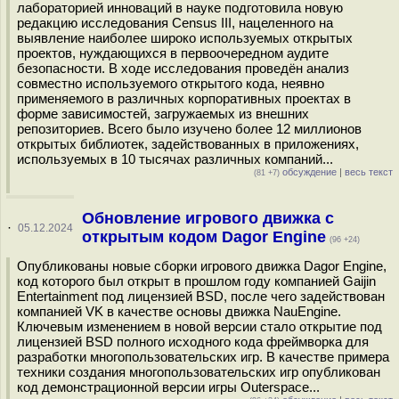
лабораторией инноваций в науке подготовила новую
редакцию исследования Census III, нацеленного на
выявление наиболее широко используемых открытых
проектов, нуждающихся в первоочередном аудите
безопасности. В ходе исследования проведён анализ
совместно используемого открытого кода, неявно
применяемого в различных корпоративных проектах в
форме зависимостей, загружаемых из внешних
репозиториев. Всего было изучено более 12 миллионов
открытых библиотек, задействованных в приложениях,
используемых в 10 тысячах различных компаний...
обсуждение
|
весь текст
(81 +7)
Обновление игрового движка с
·
05.12.2024
открытым кодом Dagor Engine
(96 +24)
Опубликованы новые сборки игрового движка Dagor Engine,
код которого был открыт в прошлом году компанией Gaijin
Entertainment под лицензией BSD, после чего задействован
компанией VK в качестве основы движка NauEngine.
Ключевым изменением в новой версии стало открытие под
лицензией BSD полного исходного кода фреймворка для
разработки многопользовательских игр. В качестве примера
техники создания многопользовательских игр опубликован
код демонстрационной версии игры Outerspace...