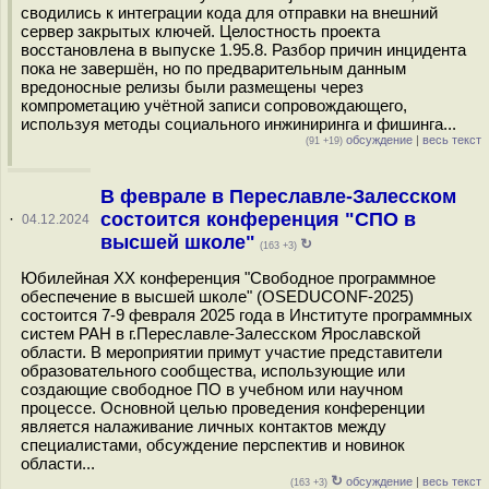
сводились к интеграции кода для отправки на внешний
сервер закрытых ключей. Целостность проекта
восстановлена в выпуске 1.95.8. Разбор причин инцидента
пока не завершён, но по предварительным данным
вредоносные релизы были размещены через
компрометацию учётной записи сопровождающего,
используя методы социального инжиниринга и фишинга...
обсуждение
|
весь текст
(91 +19)
В феврале в Переславле-Залесском
состоится конференция "СПО в
·
04.12.2024
высшей школе"
↻
(163 +3)
Юбилейная XX конференция "Свободное программное
обеспечение в высшей школе" (OSEDUCONF-2025)
состоится 7-9 февраля 2025 года в Институте программных
систем РАН в г.Переславле-Залесском Ярославской
области. В мероприятии примут участие представители
образовательного сообщества, использующие или
создающие свободное ПО в учебном или научном
процессе. Основной целью проведения конференции
является налаживание личных контактов между
специалистами, обсуждение перспектив и новинок
области...
↻
обсуждение
|
весь текст
(163 +3)