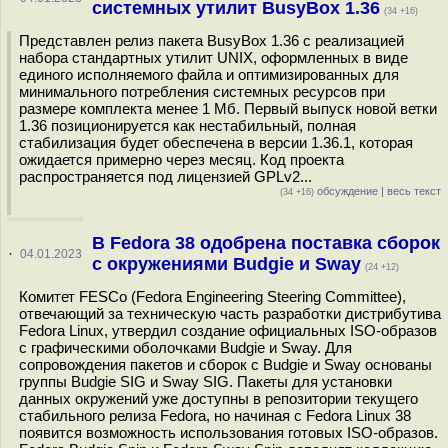
системных утилит BusyBox 1.36
(34 +16)
Представлен релиз пакета BusyBox 1.36 с реализацией
набора стандартных утилит UNIX, оформленных в виде
единого исполняемого файла и оптимизированных для
минимального потребления системных ресурсов при
размере комплекта менее 1 Мб. Первый выпуск новой ветки
1.36 позиционируется как нестабильный, полная
стабилизация будет обеспечена в версии 1.36.1, которая
ожидается примерно через месяц. Код проекта
распространяется под лицензией GPLv2...
обсуждение
|
весь текст
(34 +16)
В Fedora 38 одобрена поставка сборок
·
04.01.2023
с окружениями Budgie и Sway
(24 +12)
Комитет FESCo (Fedora Engineering Steering Committee),
отвечающий за техническую часть разработки дистрибутива
Fedora Linux, утвердил создание официальных ISO-образов
с графическими оболочками Budgie и Sway. Для
сопровождения пакетов и сборок с Budgie и Sway основаны
группы Budgie SIG и Sway SIG. Пакеты для установки
данных окружений уже доступны в репозитории текущего
стабильного релиза Fedora, но начиная с Fedora Linux 38
появится возможность использования готовых ISO-образов.