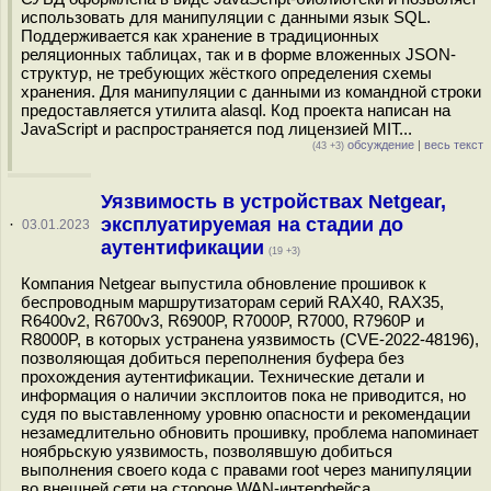
использовать для манипуляции с данными язык SQL.
Поддерживается как хранение в традиционных
реляционных таблицах, так и в форме вложенных JSON-
структур, не требующих жёсткого определения схемы
хранения. Для манипуляции с данными из командной строки
предоставляется утилита alasql. Код проекта написан на
JavaScript и распространяется под лицензией MIT...
обсуждение
|
весь текст
(43 +3)
Уязвимость в устройствах Netgear,
эксплуатируемая на стадии до
·
03.01.2023
аутентификации
(19 +3)
Компания Netgear выпустила обновление прошивок к
беспроводным маршрутизаторам серий RAX40, RAX35,
R6400v2, R6700v3, R6900P, R7000P, R7000, R7960P и
R8000P, в которых устранена уязвимость (CVE-2022-48196),
позволяющая добиться переполнения буфера без
прохождения аутентификации. Технические детали и
информация о наличии эксплоитов пока не приводится, но
судя по выставленному уровню опасности и рекомендации
незамедлительно обновить прошивку, проблема напоминает
ноябрьскую уязвимость, позволявшую добиться
выполнения своего кода с правами root через манипуляции
во внешней сети на стороне WAN-интерфейса...