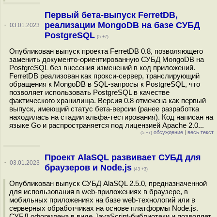
Первый бета-выпуск FerretDB,
реализации MongoDB на базе СУБД
·
03.01.2023
PostgreSQL
(5 +7)
Опубликован выпуск проекта FerretDB 0.8, позволяющего
заменить документо-ориентированную СУБД MongoDB на
PostgreSQL без внесения изменений в код приложений.
FerretDB реализован как прокси-сервер, транслирующий
обращения к MongoDB в SQL-запросы к PostgreSQL, что
позволяет использовать PostgreSQL в качестве
фактического хранилища. Версия 0.8 отмечена как первый
выпуск, имеющий статус бета-версии (ранее разработка
находилась на стадии альфа-тестирования). Код написан на
языке Go и распространяется под лицензией Apache 2.0...
обсуждение
|
весь текст
(5 +7)
Проект AlaSQL развивает СУБД для
·
03.01.2023
браузеров и Node.js
(43 +3)
Опубликован выпуск СУБД AlaSQL 2.5.0, предназначенной
для использования в web-приложениях в браузере, в
мобильных приложениях на базе web-технологий или в
серверных обработчиках на основе платформы Node.js.
СУБД оформлена в виде JavaScript-библиотеки и позволяет