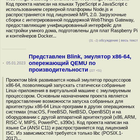
Код проекта написан на языках TypeScript и JavaScript с
использованием серверной платформы Node.js и
распространяется под лицензией MPL 2.0. Загрузочные
сборки с интегрированной поддержкой WebThings Gateway,
предоставляющие унифицированный интерфейс для
настройки умного дома, подготовлены для плат Raspberry Pi
и контейнеров Docker...
обсуждение
|
весь текст
(31 –2)
Представлен Blink, эмулятор x86-64,
опережающий QEMU по
·
05.01.2023
производительности
(227 +51)
Проектом blink развивается новый эмулятор процессоров
x86-64, позволяющий запускать статически собранные
Linux-приложения в виртуальной машине с эмулируемым
процессором. Основным назначением проекта является
предоставление возможности запуска собранных для
архитектуры x86-64 Linux-программ в других операционных
системах (macOS, FreeBSD, NetBSD, OpenBSD) и на
оборудовании с другой аппаратной архитектурой (x86, ARM,
RISC-V, MIPS, PowerPC, s390x). Код проекта написан на
языке Си (ANSI C11) и распространяется под лицензией
ISC. Из зависимостей требуется только libc (POSIX.1-
2017)...