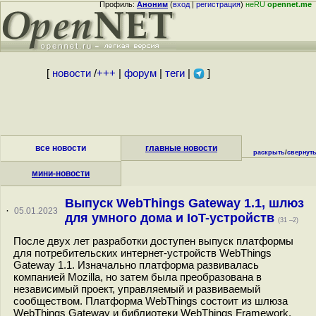
Профиль:
Аноним
(
вход
|
регистрация
)
неRU
opennet.me
[
новости
/
+++
|
форум
|
теги
|
]
все новости
главные новости
раскрыть
/
свернут
мини-новости
Выпуск WebThings Gateway 1.1, шлюз
·
05.01.2023
для умного дома и IoT-устройств
(31 –2)
После двух лет разработки доступен выпуск платформы
для потребительских интернет-устройств WebThings
Gateway 1.1. Изначально платформа развивалась
компанией Mozilla, но затем была преобразована в
независимый проект, управляемый и развиваемый
сообществом. Платформа WebThings состоит из шлюза
WebThings Gateway и библиотеки WebThings Framework.