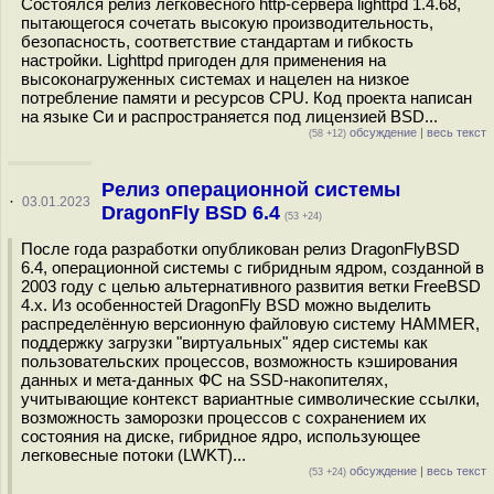
Состоялся релиз легковесного http-сервера lighttpd 1.4.68,
пытающегося сочетать высокую производительность,
безопасность, соответствие стандартам и гибкость
настройки. Lighttpd пригоден для применения на
высоконагруженных системах и нацелен на низкое
потребление памяти и ресурсов CPU. Код проекта написан
на языке Си и распространяется под лицензией BSD...
обсуждение
|
весь текст
(58 +12)
Релиз операционной системы
·
03.01.2023
DragonFly BSD 6.4
(53 +24)
После года разработки опубликован релиз DragonFlyBSD
6.4, операционной системы с гибридным ядром, созданной в
2003 году с целью альтернативного развития ветки FreeBSD
4.x. Из особенностей DragonFly BSD можно выделить
распределённую версионную файловую систему HAMMER,
поддержку загрузки "виртуальных" ядер системы как
пользовательских процессов, возможность кэширования
данных и мета-данных ФС на SSD-накопителях,
учитывающие контекст вариантные символические ссылки,
возможность заморозки процессов с сохранением их
состояния на диске, гибридное ядро, использующее
легковесные потоки (LWKT)...
обсуждение
|
весь текст
(53 +24)