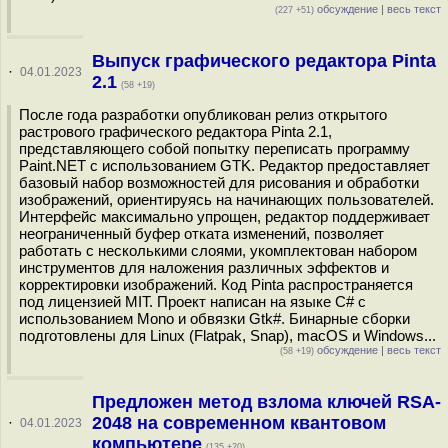
обсуждение
|
весь текст
(227 +51)
Выпуск графического редактора Pinta
·
04.01.2023
2.1
(58 +19)
После года разработки опубликован релиз открытого
растрового графического редактора Pinta 2.1,
представляющего собой попытку переписать программу
Paint.NET с использованием GTK. Редактор предоставляет
базовый набор возможностей для рисования и обработки
изображений, ориентируясь на начинающих пользователей.
Интерфейс максимально упрощен, редактор поддерживает
неограниченный буфер отката изменений, позволяет
работать с несколькими слоями, укомплектован набором
инструментов для наложения различных эффектов и
корректировки изображений. Код Pinta распространяется
под лицензией MIT. Проект написан на языке C# с
использованием Mono и обвязки Gtk#. Бинарные сборки
подготовлены для Linux (Flatpak, Snap), macOS и Windows...
обсуждение
|
весь текст
(58 +19)
Предложен метод взлома ключей RSA-
2048 на современном квантовом
·
04.01.2023
компьютере
(135 +20)