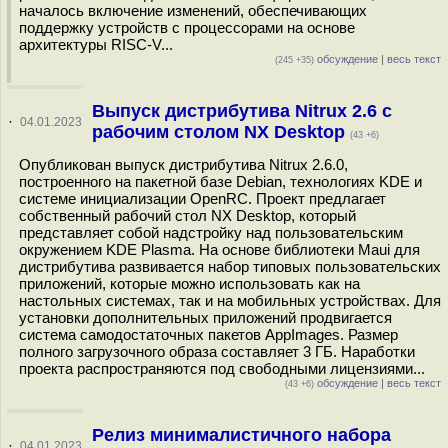
началось включение изменений, обеспечивающих
поддержку устройств с процессорами на основе
архитектуры RISC-V...
обсуждение
|
весь текст
(245 +35)
Выпуск дистрибутива Nitrux 2.6 с
·
04.01.2023
рабочим столом NX Desktop
(43 +6)
Опубликован выпуск дистрибутива Nitrux 2.6.0,
построенного на пакетной базе Debian, технологиях KDE и
системе инициализации OpenRC. Проект предлагает
собственный рабочий стол NX Desktop, который
представляет собой надстройку над пользовательским
окружением KDE Plasma. На основе библиотеки Maui для
дистрибутива развивается набор типовых пользовательских
приложений, которые можно использовать как на
настольных системах, так и на мобильных устройствах. Для
установки дополнительных приложений продвигается
система самодостаточных пакетов AppImages. Размер
полного загрузочного образа составляет 3 ГБ. Наработки
проекта распространяются под свободными лицензиями...
обсуждение
|
весь текст
(43 +6)
Релиз минималистичного набора
·
04.01.2023