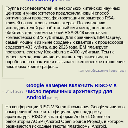
Группа исследователей из нескольких китайских научных
центров и университетов предложила новый способ
оптимизации процесса факторизации параметров RSA-
ключей на квантовых компьютерах. По заявлению
исследователей разработанный ими метод позволяет
обойтись для взлома ключей RSA-2048 квантовым
компьютером с 372 кубитами. Для сравнения, IBM Osprey,
самый мощный из ныне созданных квантовых процессоров,
содержит 433 кубита, а до 2026 года IBM планирует
построить систему Kookaburra с 4000 кубитами. Тем не
менее, метод пока является лишь теоретическим, не
опробован на практике и вызывает скептическое отношение
некоторых криптографов...
обсуждение
|
весь текст
(135 +20)
Google намерен включить RISC-V в
число первичных архитектур для
·
04.01.2023
Android
(245 +35)
На конференции RISC-V Summit компания Google заявила о
намерении обеспечить официальную поддержку
архитектуры RISC-V в платформе Android. Осенью в
репозиторий AOSP (Android Open Source Project), в котором
развиваются исходные тексты платформы Android,