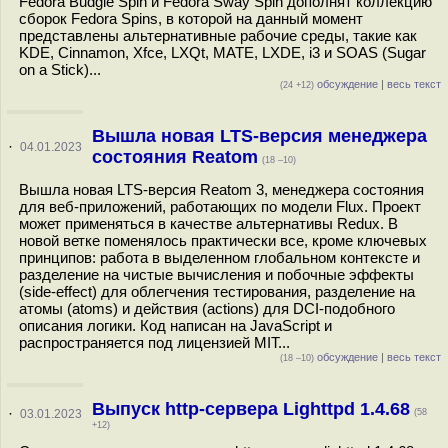
Fedora Budgie Spin и Fedora Sway Spin дополнят коллекцию
сборок Fedora Spins, в которой на данный момент
представлены альтернативные рабочие среды, такие как
KDE, Cinnamon, Xfce, LXQt, MATE, LXDE, i3 и SOAS (Sugar
on a Stick)...
обсуждение
|
весь текст
(24 +12)
Вышла новая LTS-версия менеджера
·
04.01.2023
состояния Reatom
(18 –10)
Вышла новая LTS-версия Reatom 3, менеджера состояния
для веб-приложений, работающих по модели Flux. Проект
может применяться в качестве альтернативы Redux. В
новой ветке поменялось практически все, кроме ключевых
принципов: работа в выделенном глобальном контексте и
разделение на чистые вычисления и побочные эффекты
(side-effect) для облегчения тестирования, разделение на
атомы (atoms) и действия (actions) для DCI-подобного
описания логики. Код написан на JavaScript и
распространяется под лицензией MIT...
обсуждение
|
весь текст
(18 –10)
Выпуск http-сервера Lighttpd 1.4.68
·
03.01.2023
(58
+12)