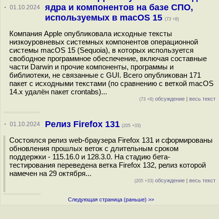
ядра и компонентов на базе СПО,
·
01.10.2024
используемых в macOS 15
(73 +8)
Компания Apple опубликовала исходные тексты
низкоуровневых системных компонентов операционной
системы macOS 15 (Sequoia), в которых используется
свободное программное обеспечение, включая составные
части Darwin и прочие компоненты, программы и
библиотеки, не связанные с GUI. Всего опубликован 171
пакет с исходными текстами (по сравнению с веткой macOS
14.x удалён пакет crontabs)...
обсуждение
|
весь текст
(73 +8)
Релиз Firefox 131
·
01.10.2024
(205 +33)
Состоялся релиз web-браузера Firefox 131 и сформированы
обновления прошлых веток с длительным сроком
поддержки - 115.16.0 и 128.3.0. На стадию бета-
тестирования переведена ветка Firefox 132, релиз которой
намечен на 29 октября...
обсуждение
|
весь текст
(205 +33)
Следующая страница (раньше) >>