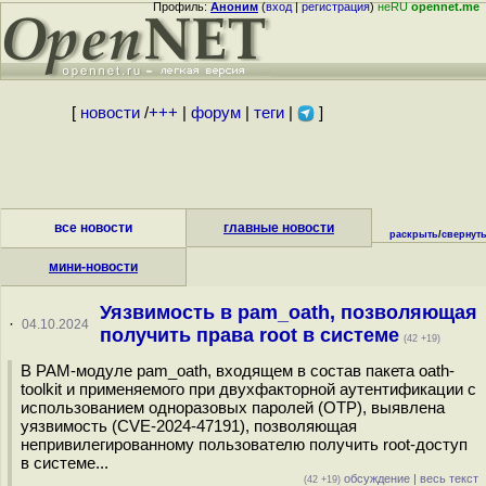
Профиль:
Аноним
(
вход
|
регистрация
)
неRU
opennet.me
[
новости
/
+++
|
форум
|
теги
|
]
все новости
главные новости
раскрыть
/
свернут
мини-новости
Уязвимость в pam_oath, позволяющая
·
04.10.2024
получить права root в системе
(42 +19)
В PAM-модуле pam_oath, входящем в состав пакета oath-
toolkit и применяемого при двухфакторной аутентификации с
использованием одноразовых паролей (OTP), выявлена
уязвимость (CVE-2024-47191), позволяющая
непривилегированному пользователю получить root-доступ
в системе...
обсуждение
|
весь текст
(42 +19)