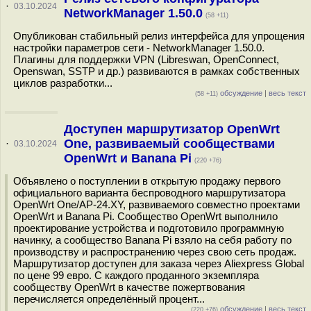
·
03.10.2024
NetworkManager 1.50.0
(58 +11)
Опубликован стабильный релиз интерфейса для упрощения
настройки параметров сети - NetworkManager 1.50.0.
Плагины для поддержки VPN (Libreswan, OpenConnect,
Openswan, SSTP и др.) развиваются в рамках собственных
циклов разработки...
обсуждение
|
весь текст
(58 +11)
Доступен маршрутизатор OpenWrt
One, развиваемый сообществами
·
03.10.2024
OpenWrt и Banana Pi
(220 +76)
Объявлено о поступлении в открытую продажу первого
официального варианта беспроводного маршрутизатора
OpenWrt One/AP-24.XY, развиваемого совместно проектами
OpenWrt и Banana Pi. Сообщество OpenWrt выполнило
проектирование устройства и подготовило программную
начинку, а сообщество Banana Pi взяло на себя работу по
производству и распространению через свою сеть продаж.
Маршрутизатор доступен для заказа через Aliexpress Global
по цене 99 евро. С каждого проданного экземпляра
сообществу OpenWrt в качестве пожертвования
перечисляется определённый процент...
обсуждение
|
весь текст
(220 +76)