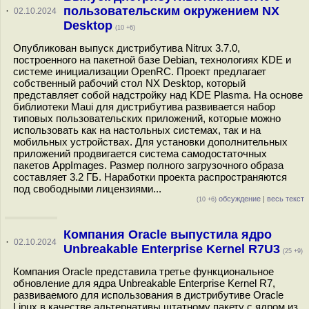
пользовательским окружением NX
·
02.10.2024
Desktop
(10 +6)
Опубликован выпуск дистрибутива Nitrux 3.7.0,
построенного на пакетной базе Debian, технологиях KDE и
системе инициализации OpenRC. Проект предлагает
собственный рабочий стол NX Desktop, который
представляет собой надстройку над KDE Plasma. На основе
библиотеки Maui для дистрибутива развивается набор
типовых пользовательских приложений, которые можно
использовать как на настольных системах, так и на
мобильных устройствах. Для установки дополнительных
приложений продвигается система самодостаточных
пакетов AppImages. Размер полного загрузочного образа
составляет 3.2 ГБ. Наработки проекта распространяются
под свободными лицензиями...
обсуждение
|
весь текст
(10 +6)
Компания Oracle выпустила ядро
·
02.10.2024
Unbreakable Enterprise Kernel R7U3
(25 +9)
Компания Oracle представила третье функциональное
обновление для ядра Unbreakable Enterprise Kernel R7,
развиваемого для использования в дистрибутиве Oracle
Linux в качестве альтернативы штатному пакету с ядром из