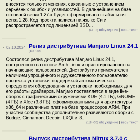
вносятся только изменения, связанные с устранением
серьёзных ошибок и уязвимостей. В дальнейшем на базе
основной ветки 1.27.x будет сформирована стабильная
ветка 1.28. Код проекта написан на языке Си и
распространяется под лицензией BSD...
обсуждение
|
весь текст
(41 +8)
Релиз дистрибутива Manjaro Linux 24.1
·
02.10.2024
(118 +30)
Состоялся релиз дистрибутива Manjaro Linux 24.1,
построенного на основе Arch Linux и ориентированного на
начинающих пользователей. Дистрибутив примечателен
наличием упрощённого и дружественного пользователю
процесса установки, поддержкой автоматического
определения оборудования и установки необходимых для
его работы драйверов. Manjaro поставляется в виде live-
сборок с графическими окружениями KDE (4.1 ГБ), GNOME
(4 ГБ) и Xfce (3.8 ГБ), сформированными для архитектуры
x86_64 и различных плат на базе процессоров ARM. При
участии сообщества дополнительно развиваются сборки с
Budgie, Cinnamon, Deepin, LXQt и i3...
обсуждение
|
весь текст
(118 +30)
Выпуск дистрибутива Nitrux 3.7.0 с