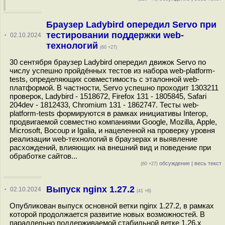
Браузер Ladybird опередил Servo при
тестировании поддержки web-
·
02.10.2024
технологий
(60 +27)
30 сентября браузер Ladybird опередил движок Servo по
числу успешно пройдённых тестов из набора web-platform-
tests, определяющих совместимость с эталонной web-
платформой. В частности, Servo успешно проходит 1303211
проверок, Ladybird - 1518672, Firefox 131 - 1805845, Safari
204dev - 1812433, Chromium 131 - 1862747. Тесты web-
platform-tests формируются в рамках инициативы Interop,
продвигаемой совместно компаниями Google, Mozilla, Apple,
Microsoft, Bocoup и Igalia, и нацеленной на проверку уровня
реализации web-технологий в браузерах и выявление
расхождений, влияющих на внешний вид и поведение при
обработке сайтов...
обсуждение
|
весь текст
(60 +27)
Выпуск nginx 1.27.2
·
02.10.2024
(41 +8)
Опубликован выпуск основной ветки nginx 1.27.2, в рамках
которой продолжается развитие новых возможностей. В
параллельно поддерживаемой стабильной ветке 1.26.x