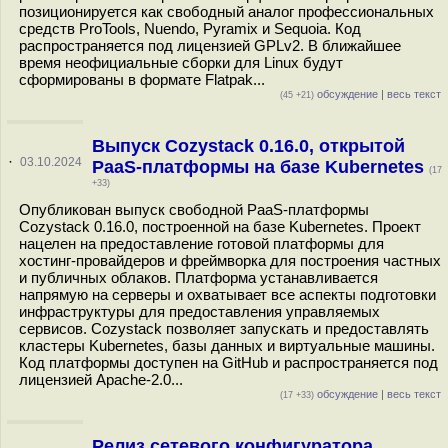
позиционируется как свободный аналог профессиональных
средств ProTools, Nuendo, Pyramix и Sequoia. Код
распространяется под лицензией GPLv2. В ближайшее
время неофициальные сборки для Linux будут
сформированы в формате Flatpak...
обсуждение
|
весь текст
(45 +21)
Выпуск Cozystack 0.16.0, открытой
·
03.10.2024
PaaS-платформы на базе Kubernetes
(17
+33)
Опубликован выпуск свободной PaaS-платформы
Cozystack 0.16.0, построенной на базе Kubernetes. Проект
нацелен на предоставление готовой платформы для
хостинг-провайдеров и фреймворка для построения частных
и публичных облаков. Платформа устанавливается
напрямую на серверы и охватывает все аспекты подготовки
инфраструктуры для предоставления управляемых
сервисов. Cozystack позволяет запускать и предоставлять
кластеры Kubernetes, базы данных и виртуальные машины.
Код платформы доступен на GitHub и распространяется под
лицензией Apache-2.0...
обсуждение
|
весь текст
(17 +33)
Релиз сетевого конфигуратора