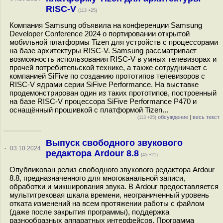
RISC-V
(113 +25)
Компания Samsung объявила на конференции Samsung
Developer Conference 2024 о портировании открытой
мобильной платформы Tizen для устройств с процессорами
на базе архитектуры RISC-V. Samsung рассматривает
возможность использования RISC-V в умных телевизорах и
прочей потребительской технике, а также сотрудничает с
компанией SiFive по созданию прототипов телевизоров с
RISC-V ядрами серии SiFive Performance. На выставке
продемонстрирован один из таких прототипов, построенный
на базе RISC-V процессора SiFive Performance P470 и
оснащённый прошивкой с платформой Tizen...
обсуждение
|
весь текст
(113 +25)
Выпуск свободного звукового
·
03.10.2024
редактора Ardour 8.8
(45 +21)
Опубликован релиз свободного звукового редактора Ardour
8.8, предназначенного для многоканальной записи,
обработки и микширования звука. В Ardour предоставляется
мультитрековая шкала времени, неограниченный уровень
отката изменений на всем протяжении работы с файлом
(даже после закрытия программы), поддержка
разнообразных аппаратных интерфейсов. Программа