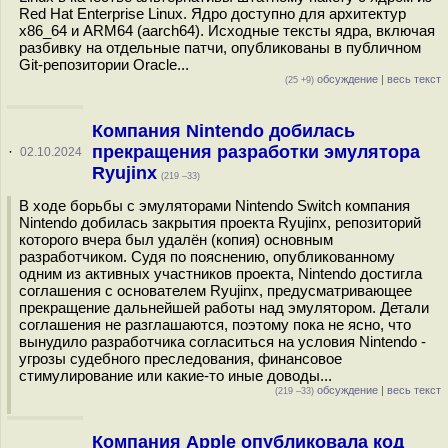
Red Hat Enterprise Linux. Ядро доступно для архитектур
x86_64 и ARM64 (aarch64). Исходные тексты ядра, включая
разбивку на отдельные патчи, опубликованы в публичном
Git-репозитории Oracle...
обсуждение
|
весь текст
(25 +9)
Компания Nintendo добилась
прекращения разработки эмулятора
·
02.10.2024
Ryujinx
(219 –33)
В ходе борьбы с эмуляторами Nintendo Switch компания
Nintendo добилась закрытия проекта Ryujinx, репозиторий
которого вчера был удалён (копия) основным
разработчиком. Судя по пояснению, опубликованному
одним из активных участников проекта, Nintendo достигла
соглашения с основателем Ryujinx, предусматривающее
прекращение дальнейшей работы над эмулятором. Детали
соглашения не разглашаются, поэтому пока не ясно, что
вынудило разработчика согласиться на условия Nintendo -
угрозы судебного преследования, финансовое
стимулирование или какие-то иные доводы...
обсуждение
|
весь текст
(219 –33)
Компания Apple опубликовала код