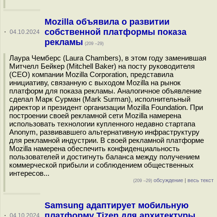
Mozilla объявила о развитии
собственной платформы показа
·
04.10.2024
рекламы
(209 –29)
Лаура Чемберс (Laura Chambers), в этом году заменившая
Митчелл Бейкер (Mitchell Baker) на посту руководителя
(CEO) компании Mozilla Corporation, представила
инициативу, связанную с выходом Mozilla на рынок
платформ для показа рекламы. Аналогичное объявление
сделал Марк Сурман (Mark Surman), исполнительный
директор и президент организации Mozilla Foundation. При
построении своей рекламной сети Mozilla намерена
использовать технологии купленного недавно стартапа
Anonym, развивавшего альтернативную инфраструктуру
для рекламной индустрии. В своей рекламной платформе
Mozilla намерена обеспечить конфиденциальность
пользователей и достигнуть баланса между получением
коммерческой прибыли и соблюдением общественных
интересов...
обсуждение
|
весь текст
(209 –29)
Samsung адаптирует мобильную
платформу Tizen для архитектуры
·
04.10.2024