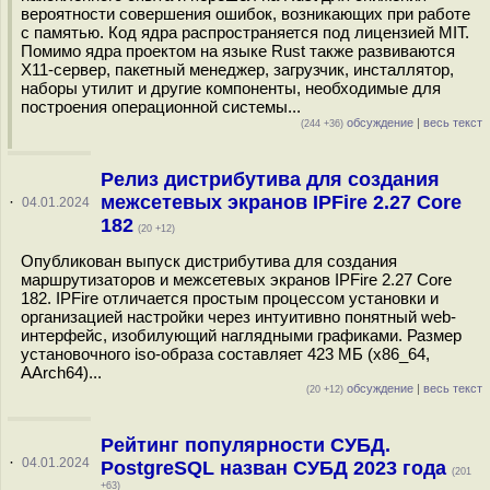
вероятности совершения ошибок, возникающих при работе
с памятью. Код ядра распространяется под лицензией MIT.
Помимо ядра проектом на языке Rust также развиваются
X11-сервер, пакетный менеджер, загрузчик, инсталлятор,
наборы утилит и другие компоненты, необходимые для
построения операционной системы...
обсуждение
|
весь текст
(244 +36)
Релиз дистрибутива для создания
межсетевых экранов IPFire 2.27 Core
·
04.01.2024
182
(20 +12)
Опубликован выпуск дистрибутива для создания
маршрутизаторов и межсетевых экранов IPFire 2.27 Core
182. IPFire отличается простым процессом установки и
организацией настройки через интуитивно понятный web-
интерфейс, изобилующий наглядными графиками. Размер
установочного iso-образа составляет 423 МБ (x86_64,
AArch64)...
обсуждение
|
весь текст
(20 +12)
Рейтинг популярности СУБД.
·
04.01.2024
PostgreSQL назван СУБД 2023 года
(201
+63)