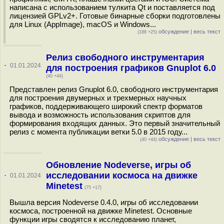
написана с использованием тулкита Qt и поставляется под
лицензией GPLv2+. Готовые бинарные сборки подготовлены
для Linux (AppImage), macOS и Windows...
обсуждение
|
весь текст
(188 +25)
Релиз свободного инструментария
·
01.01.2024
для построения графиков Gnuplot 6.0
(40 +44)
Представлен релиз Gnuplot 6.0, свободного инструментария
для построения двумерных и трехмерных научных
графиков, поддерживающего широкий спектр форматов
вывода и возможность использования скриптов для
формирования входящих данных. Это первый значительный
релиз с момента публикации ветки 5.0 в 2015 году...
обсуждение
|
весь текст
(40 +44)
Обновление Nodeverse, игры об
исследовании космоса на движке
·
01.01.2024
Minetest
(75 +17)
Вышла версия Nodeverse 0.4.0, игры об исследовании
космоса, построенной на движке Minetest. Основные
функции игры сводятся к исследованию планет,