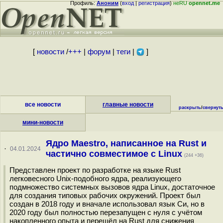
Профиль:
Аноним
(
вход
|
регистрация
)
неRU
opennet.me
[
новости
/
+++
|
форум
|
теги
|
]
все новости
главные новости
раскрыть
/
свернут
мини-новости
Ядро Maestro, написанное на Rust и
·
04.01.2024
частично совместимое с Linux
(244 +36)
Представлен проект по разработке на языке Rust
легковесного Unix-подобного ядра, реализующего
подмножество системных вызовов ядра Linux, достаточное
для создания типовых рабочих окружений. Проект был
создан в 2018 году и вначале использовал язык Си, но в
2020 году был полностью перезапущен с нуля с учётом
накопленного опыта и перешёл на Rust для снижения