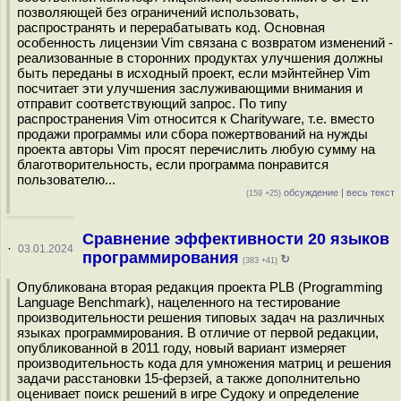
позволяющей без ограничений использовать,
распространять и перерабатывать код. Основная
особенность лицензии Vim связана с возвратом изменений -
реализованные в сторонних продуктах улучшения должны
быть переданы в исходный проект, если мэйнтейнер Vim
посчитает эти улучшения заслуживающими внимания и
отправит соответствующий запрос. По типу
распространения Vim относится к Сharityware, т.е. вместо
продажи программы или сбора пожертвований на нужды
проекта авторы Vim просят перечислить любую сумму на
благотворительность, если программа понравится
пользователю...
обсуждение
|
весь текст
(159 +25)
Сравнение эффективности 20 языков
·
03.01.2024
программирования
↻
(383 +41)
Опубликована вторая редакция проекта PLB (Programming
Language Benchmark), нацеленного на тестирование
производительности решения типовых задач на различных
языках программирования. В отличие от первой редакции,
опубликованной в 2011 году, новый вариант измеряет
производительность кода для умножения матриц и решения
задачи расстановки 15-ферзей, а также дополнительно
оценивает поиск решений в игре Судоку и определение