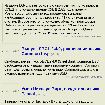
Издание DB-Engines обновило свой рейтинг популярности
СУБД и присудило звание СУБД 2023 года проекту
PostgreSQL, который за год продемонстрировал
наибольших рост популярности из 417 отслеживаемых
систем. Второе место присуждено облачной платформе
Databricks, которая за год поднялась с 19 на 17 место в
рейтиге, а третье место занял движок Google BigQuery,
который поднялся с 21 на 19 место в рейтинге...
обсуждение
|
весь текст
(201 +63)
Выпуск SBCL 2.4.0, реализации языка
·
04.01.2024
Common Lisp
(83 +12)
Опубликован выпуск SBCL 2.4.0 (Steel Bank Common Lisp),
свободной реализации языка программирования Common
Lisp. Код проекта написан на языках Common Lisp и Си, и
распространяется под лицензией BSD...
обсуждение
|
весь текст
(83 +12)
Умер Никлаус Вирт, создатель языка
·
04.01.2024
Pascal
(232 +50)
1 января не стало Никлауса Вирта, одного из ведущих