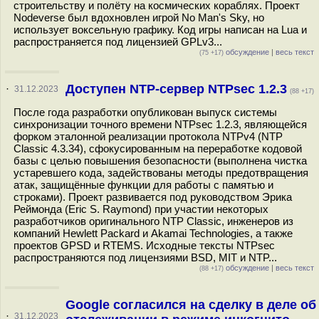
строительству и полёту на космических кораблях. Проект
Nodeverse был вдохновлен игрой No Man's Sky, но
использует воксельную графику. Код игры написан на Lua и
распространяется под лицензией GPLv3...
обсуждение
|
весь текст
(75 +17)
Доступен NTP-сервер NTPsec 1.2.3
·
31.12.2023
(88 +17)
После года разработки опубликован выпуск системы
синхронизации точного времени NTPsec 1.2.3, являющейся
форком эталонной реализации протокола NTPv4 (NTP
Classic 4.3.34), сфокусированным на переработке кодовой
базы с целью повышения безопасности (выполнена чистка
устаревшего кода, задействованы методы предотвращения
атак, защищённые функции для работы с памятью и
строками). Проект развивается под руководством Эрика
Реймонда (Eric S. Raymond) при участии некоторых
разработчиков оригинального NTP Classic, инженеров из
компаний Hewlett Packard и Akamai Technologies, а также
проектов GPSD и RTEMS. Исходные тексты NTPsec
распространяются под лицензиями BSD, MIT и NTP...
обсуждение
|
весь текст
(88 +17)
Google согласился на сделку в деле об
·
31.12.2023