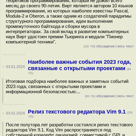
теоретиков программирования, который не дожил всего
месяц до своего 90-летия. Вирт является автором 10 языков
программирования, из которых наиболее известны Pascal,
Modula-2 и Oberon, а также одним из создателей парадигмы
структурного программирования, идеи выполнения
промежуточного байткода и сборки мусора в
интерпретаторах. За свой вклад в развитие компьютерных
наук Вирт удостоен премии Тьюринга и медали "Пионер
компьютерной техники".
обсуждение
|
весь текст
(232 +50)
Наиболее важные события 2023 года,
·
03.01.2024
связанные с открытыми проектами
(84
+51)
Итоговая подборка наиболее важных и заметных событий
2023 года, связанных с открытыми проектами и
информационной безопасностью:...
обсуждение
|
весь текст
(84 +51)
Релиз текстового редактора Vim 9.1
·
03.01.2024
(159
+25)
После полутора лет разработки состоялся релиз текстового
редактора Vim 9.1. Код Vim распространяется под
собственной копилефт лицензией, совместимой с GPL и