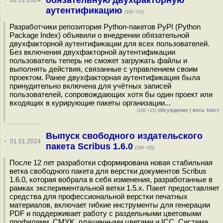
обязательную двухфакторную
·
02.01.2024
аутентификацию
(100 +15)
Разработчики репозитория Python-пакетов PyPI (Python
Package Index) объявили о внедрении обязательной
двухфакторной аутентификации для всех пользователей.
Без включения двухфакторной аутентификации
пользователь теперь не сможет загружать файлы и
выполнять действия, связанные с управлением своим
проектом. Ранее двухфакторная аутентификация была
принудительно включена для учётных записей
пользователей, сопровождающих хотя бы один проект или
входящих в курирующие пакеты организации...
обсуждение
|
весь текст
(100 +15)
Выпуск свободного издательского
·
01.01.2024
пакета Scribus 1.6.0
(188 +25)
После 12 лет разработки сформирована новая стабильная
ветка свободного пакета для верстки документов Scribus
1.6.0, которая вобрала в себя изменения, разработанные в
рамках экспериментальной ветки 1.5.x. Пакет предоставляет
средства для профессиональной верстки печатных
материалов, включает гибкие инструменты для генерации
PDF и поддерживает работу с раздельными цветовыми
профилями, CMYK, плашечными цветами и ICC. Система