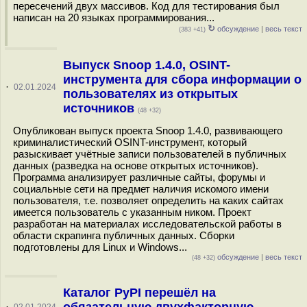
пересечений двух массивов. Код для тестирования был
написан на 20 языках программирования...
↻
обсуждение
|
весь текст
(383 +41)
Выпуск Snoop 1.4.0, OSINT-
инструмента для сбора информации о
·
02.01.2024
пользователях из открытых
источников
(48 +32)
Опубликован выпуск проекта Snoop 1.4.0, развивающего
криминалистический OSINT-инструмент, который
разыскивает учётные записи пользователей в публичных
данных (разведка на основе открытых источников).
Программа анализирует различные сайты, форумы и
социальные сети на предмет наличия искомого имени
пользователя, т.е. позволяет определить на каких сайтах
имеется пользователь с указанным ником. Проект
разработан на материалах исследовательской работы в
области скрапинга публичных данных. Сборки
подготовлены для Linux и Windows...
обсуждение
|
весь текст
(48 +32)
Каталог PyPI перешёл на