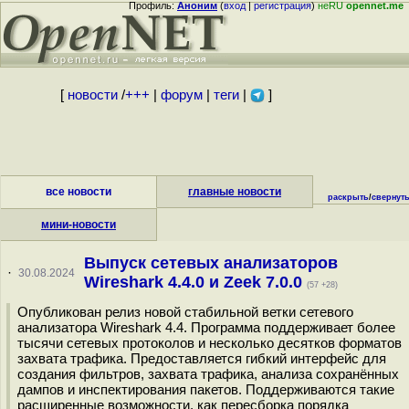
Профиль:
Аноним
(
вход
|
регистрация
)
неRU
opennet.me
[
новости
/
+++
|
форум
|
теги
|
]
все новости
главные новости
раскрыть
/
свернут
мини-новости
Выпуск сетевых анализаторов
·
30.08.2024
Wireshark 4.4.0 и Zeek 7.0.0
(57 +28)
Опубликован релиз новой стабильной ветки сетевого
анализатора Wireshark 4.4. Программа поддерживает более
тысячи сетевых протоколов и несколько десятков форматов
захвата трафика. Предоставляется гибкий интерфейс для
создания фильтров, захвата трафика, анализа сохранённых
дампов и инспектирования пакетов. Поддерживаются такие
расширенные возможности, как пересборка порядка