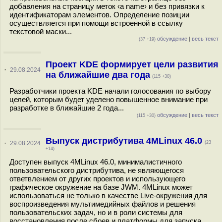
добавления на страницу меток ‹a name› и без привязки к
идентификаторам элементов. Определение позиции
осуществляется при помощи встроенной в ссылку
текстовой маски...
обсуждение
|
весь текст
(37 +19)
Проект KDE формирует цели развития
·
29.08.2024
на ближайшие два года
(115 +30)
Разработчики проекта KDE начали голосования по выбору
целей, которым будет уделено повышенное внимание при
разработке в ближайшие 2 года...
обсуждение
|
весь текст
(115 +30)
Выпуск дистрибутива 4MLinux 46.0
·
29.08.2024
(23
+14)
Доступен выпуск 4MLinux 46.0, минималистичного
пользовательского дистрибутива, не являющегося
ответвлением от других проектов и использующего
графическое окружение на базе JWM. 4MLinux может
использоваться не только в качестве Live-окружения для
воспроизведения мультимедийных файлов и решения
пользовательских задач, но и в роли системы для
восстановления после сбоев и платформы для запуска