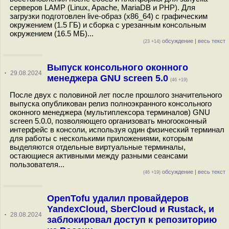
серверов LAMP (Linux, Apache, MariaDB и PHP). Для
загрузки подготовлен live-образ (x86_64) с графическим
окружением (1.5 ГБ) и сборка с урезанным консольным
окружением (16.5 МБ)...
обсуждение
|
весь текст
(23 +14)
Выпуск консольного оконного
·
29.08.2024
менеджера GNU screen 5.0
(46 +19)
После двух с половиной лет после прошлого значительного
выпуска опубликован релиз полноэкранного консольного
оконного менеджера (мультиплексора терминалов) GNU
screen 5.0.0, позволяющего организовать многооконный
интерфейс в консоли, используя один физический терминал
для работы с несколькими приложениями, которым
выделяются отдельные виртуальные терминалы,
остающиеся активными между разными сеансами
пользователя...
обсуждение
|
весь текст
(46 +19)
OpenTofu удалил провайдеров
YandexCloud, SberCloud и Rustack, и
·
28.08.2024
заблокировал доступ к репозиторию