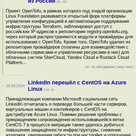
из России
(60 –69)
Проект OpenTofu, в рамках которого под эгидой организации
Linux Foundation развивается открытый форк платформы
управления конфигурацией и автоматизации поддержания
инфраструктуры Terraform, заблокировал доступ с
российских IP-адресов к репозиторию registry.opentofu.org,
через который распространяются модули и провайдеры для
использования с OpenTofu. Кроме того, OpenTofu удалил из
репозитория провайдеров (плагины для взаимодействия с
облачными сервисами и управления ресурсами в них) для
облачных систем SberСloud, Yandex Cloud и Rustack Cloud
Platform...
обсуждение
|
весь текст
(60 –69)
LinkedIn перешёл с CentOS на Azure
·
28.08.2024
Linux
(120 +8)
Принадлежащая компании Microsoft социальная сеть
LinkedIn отчиталась о переводе большей части серверов,
виртуальных машин и контейнеров с CentOS на
дистрибутив Azure Linux. Помимо решения проблемы с
прекращением сопровождения использовавшейся ветки
CentOS 7 в процессе миграции также удалось добиться
повышения защищённости инфраструктуры, снижения
издержек, увеличения гибкости при настройке и упрощения