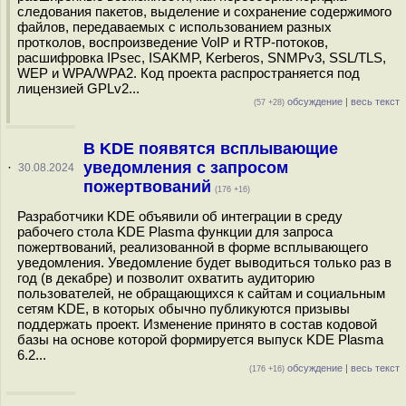
следования пакетов, выделение и сохранение содержимого
файлов, передаваемых с использованием разных
протколов, воспроизведение VoIP и RTP-потоков,
расшифровка IPsec, ISAKMP, Kerberos, SNMPv3, SSL/TLS,
WEP и WPA/WPA2. Код проекта распространяется под
лицензией GPLv2...
обсуждение
|
весь текст
(57 +28)
В KDE появятся всплывающие
уведомления с запросом
·
30.08.2024
пожертвований
(176 +16)
Разработчики KDE объявили об интеграции в среду
рабочего стола KDE Plasma функции для запроса
пожертвований, реализованной в форме всплывающего
уведомления. Уведомление будет выводиться только раз в
год (в декабре) и позволит охватить аудиторию
пользователей, не обращающихся к сайтам и социальным
сетям KDE, в которых обычно публикуются призывы
поддержать проект. Изменение принято в состав кодовой
базы на основе которой формируется выпуск KDE Plasma
6.2...
обсуждение
|
весь текст
(176 +16)