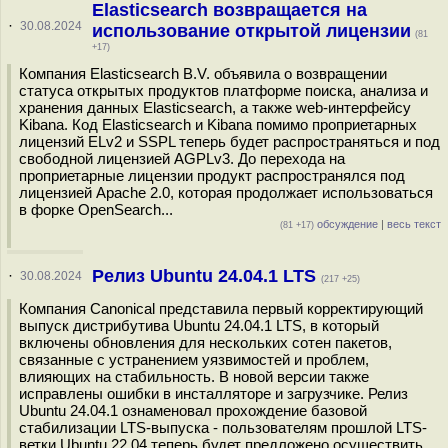
Elasticsearch возвращается на
·
30.08.2024
использование открытой лицензии
(81
+17)
Компания Elasticsearch B.V. объявила о возвращении
статуса открытых продуктов платформе поиска, анализа и
хранения данных Elasticsearch, а также web-интерфейсу
Kibana. Код Elasticsearch и Kibana помимо проприетарных
лицензий ELv2 и SSPL теперь будет распространяться и под
свободной лицензией AGPLv3. До перехода на
проприетарные лицензии продукт распространялся под
лицензией Apache 2.0, которая продолжает использоваться
в форке OpenSearch...
обсуждение
|
весь текст
(81 +17)
Релиз Ubuntu 24.04.1 LTS
·
30.08.2024
(217 +25)
Компания Canonical представила первый корректирующий
выпуск дистрибутива Ubuntu 24.04.1 LTS, в который
включены обновления для нескольких сотен пакетов,
связанные с устранением уязвимостей и проблем,
влияющих на стабильность. В новой версии также
исправлены ошибки в инсталляторе и загрузчике. Релиз
Ubuntu 24.04.1 ознаменовал прохождение базовой
стабилизации LTS-выпуска - пользователям прошлой LTS-
ветки Ubuntu 22.04 теперь будет предложено осуществить