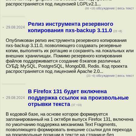
распространяется под лицензией LGPLv2.1...
обсуждение
|
весь текст
(66 +18)
Релиз инструмента резервного
·
29.08.2024
копирования nxs-backup 3.11.0
(23 +8)
Опубликован релиз инструмента резервного копирования
nxs-backup 3.11.0, позволяющего создавать резервные
копии, выполнять их ротацию и сохранять на локальных или
внешних хранилищах. Помимо резервного копирования
файлов поддерживается создание бэкапов различных
СУБД: MySQL, PostgreSQL, MongoDB, Redis. Код проекта
распространяется под лицензией Apache 2.0...
обсуждение
|
весь текст
(23 +8)
В Firefox 131 будет включена
поддержка ссылок на произвольные
·
29.08.2024
отрывки текста
(37 +19)
В кодовой базе, на основе которое формируется
запланированный на 1 октября выпуск Firefox 131, включена
по умолчанию поддержка механизма Text Fragments,
позволяющего формировать внешние ссылки для перехода
на произвольные позиции в тексте на странице без