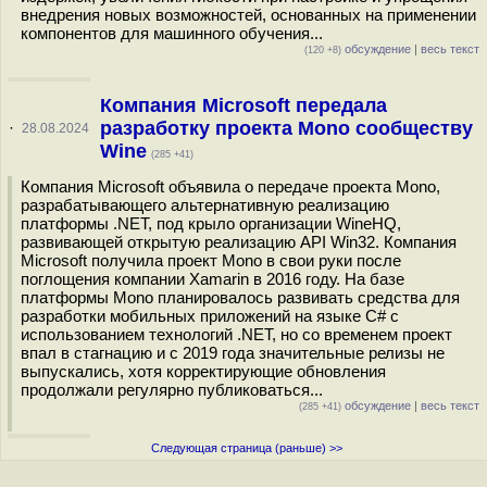
внедрения новых возможностей, основанных на применении
компонентов для машинного обучения...
обсуждение
|
весь текст
(120 +8)
Компания Microsoft передала
разработку проекта Mono сообществу
·
28.08.2024
Wine
(285 +41)
Компания Microsoft объявила о передаче проекта Mono,
разрабатывающего альтернативную реализацию
платформы .NET, под крыло организации WineHQ,
развивающей открытую реализацию API Win32. Компания
Microsoft получила проект Mono в свои руки после
поглощения компании Xamarin в 2016 году. На базе
платформы Mono планировалось развивать средства для
разработки мобильных приложений на языке C# с
использованием технологий .NET, но со временем проект
впал в стагнацию и с 2019 года значительные релизы не
выпускались, хотя корректирующие обновления
продолжали регулярно публиковаться...
обсуждение
|
весь текст
(285 +41)
Следующая страница (раньше) >>