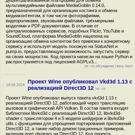
децентрализованной платформы для обмена
мультимедийными файлами MediaGoblin 0.14.0,
предназначенной для организации хостинга и обмена
медиаконтентом, в том числе фотографиями,
видеороликами, звуковыми файлами, трёхмерными
моделями и PDF-документами. В отличие от
централизованных сервисов, подобных Flickr, YouTube и
SoundCloud, платформа MediaGoblin нацелена на
организацию обмена контентом без привязки к конкретному
сервису и использует модель похожую на StatusNet и
pump.io, предоставляющую возможность запустить сервер
на своих мощностях. Код проекта написан на языке Python и
распространяется под лицензией AGPLv3...
обсуждение
|
весь текст
(69 +16)
Проект Wine опубликовал Vkd3d 1.13 с
·
29.08.2024
реализацией Direct3D 12
(66 +18)
Проект Wine опубликовал выпуск пакета vkd3d 1.13 с
реализацией Direct3D 12, работающей через трансляцию
вызовов в графический API Vulkan. В состав пакета входят
библиотеки libvkd3d с реализаций Direct3D 12, libvkd3d-
shader c транслятором 4 и 5 модели шейдеров и libvkd3d-
utils с функциями для упрощения портирования приложений
Direct3D 12, а также набор демонстрационных примеров,
включая порт glxgears на Direct3D 12. Код проекта