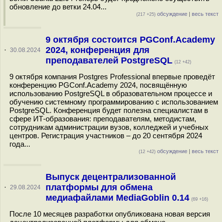
обновление до ветки 24.04...
обсуждение
|
весь текст
(217 +25)
9 октября состоится PGConf.Academy
2024, конференция для
·
30.08.2024
преподавателей PostgreSQL
(12 +42)
9 октября компания Postgres Professional впервые проведёт
конференцию PGConf.Academy 2024, посвящённую
использованию PostgreSQL в образовательном процессе и
обучению системному программированию с использованием
PostgreSQL. Конференция будет полезна специалистам в
сфере ИТ-образования: преподавателям, методистам,
сотрудникам администрации вузов, колледжей и учебных
центров. Регистрация участников – до 20 сентября 2024
года...
обсуждение
|
весь текст
(12 +42)
Выпуск децентрализованной
платформы для обмена
·
29.08.2024
медиафайлами MediaGoblin 0.14
(69 +16)
После 10 месяцев разработки опубликована новая версия