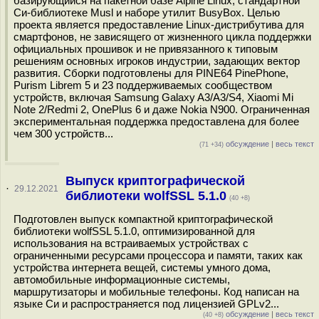
базирующийся на пакетной базе Alpine Linux, стандартной
Си-библиотеке Musl и наборе утилит BusyBox. Целью
проекта является предоставление Linux-дистрибутива для
смартфонов, не зависящего от жизненного цикла поддержки
официальных прошивок и не привязанного к типовым
решениям основных игроков индустрии, задающих вектор
развития. Сборки подготовлены для PINE64 PinePhone,
Purism Librem 5 и 23 поддерживаемых сообществом
устройств, включая Samsung Galaxy A3/A3/S4, Xiaomi Mi
Note 2/Redmi 2, OnePlus 6 и даже Nokia N900. Ограниченная
экспериментальная поддержка предоставлена для более
чем 300 устройств...
обсуждение
|
весь текст
(71 +34)
Выпуск криптографической
·
29.12.2021
библиотеки wolfSSL 5.1.0
(40 +8)
Подготовлен выпуск компактной криптографической
библиотеки wolfSSL 5.1.0, оптимизированной для
использования на встраиваемых устройствах с
ограниченными ресурсами процессора и памяти, таких как
устройства интернета вещей, системы умного дома,
автомобильные информационные системы,
маршрутизаторы и мобильные телефоны. Код написан на
языке Си и распространяется под лицензией GPLv2...
обсуждение
|
весь текст
(40 +8)