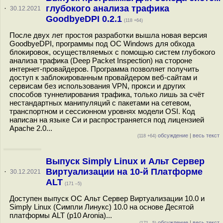
глубокого анализа трафика
·
30.12.2021
GoodbyeDPI 0.2.1
(118 +64)
После двух лет простоя разработки вышла новая версия
GoodbyeDPI, программы под ОС Windows для обхода
блокировок, осуществляемых с помощью систем глубокого
анализа трафика (Deep Packet Inspection) на стороне
интернет-провайдеров. Программа позволяет получить
доступ к заблокированным провайдером веб-сайтам и
сервисам без использования VPN, прокси и других
способов туннелирования трафика, только лишь за счёт
нестандартных манипуляций с пакетами на сетевом,
транспортном и сессионном уровнях модели OSI. Код
написан на языке Си и распространяется под лицензией
Apache 2.0...
обсуждение
|
весь текст
(118 +64)
Выпуск Simply Linux и Альт Сервер
Виртуализации на 10-й Платформе
·
30.12.2021
ALT
(171 –5)
Доступен выпуск ОС Альт Сервер Виртуализации 10.0 и
Simply Linux (Симпли Линукс) 10.0 на основе Десятой
платформы ALT (p10 Aronia)...
обсуждение
|
весь текст