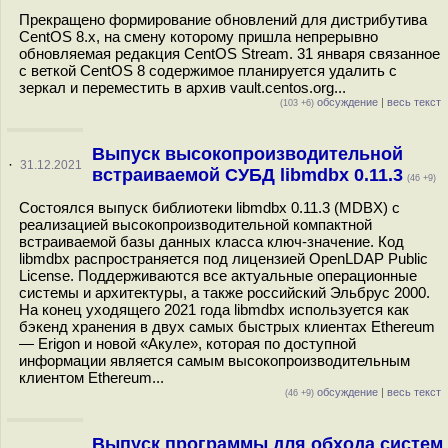
Прекращено формирование обновлений для дистрибутива
CentOS 8.x, на смену которому пришла непрерывно
обновляемая редакция CentOS Stream. 31 января связанное
с веткой CentOS 8 содержимое планируется удалить с
зеркал и переместить в архив vault.centos.org...
обсуждение
|
весь текст
(103 +6)
Выпуск высокопроизводительной
·
31.12.2021
встраиваемой СУБД libmdbx 0.11.3
(46 +9)
Состоялся выпуск библиотеки libmdbx 0.11.3 (MDBX) с
реализацией высокопроизводительной компактной
встраиваемой базы данных класса ключ-значение. Код
libmdbx распространяется под лицензией OpenLDAP Public
License. Поддерживаются все актуальные операционные
системы и архитектуры, а также российский Эльбрус 2000.
На конец уходящего 2021 года libmdbx используется как
бэкенд хранения в двух самых быстрых клиентах Ethereum
— Erigon и новой «Акуле», которая по доступной
информации является самым высокопроизводительным
клиентом Ethereum...
обсуждение
|
весь текст
(46 +9)
Выпуск программы для обхода систем