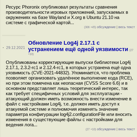
Ресурс Phoronix опубликовал результаты сравнения
производительности игровых приложений, запускаемых в
окружениях на базе Wayland и X.org в Ubuntu 21.10 на
системе с графической картой...
обсуждение
|
весь текст
(306 +45)
Обновление Log4j 2.17.1 с
·
29.12.2021
устранением ещё одной уязвимости
(27
+10)
Опубликованы корректирующие выпуски библиотеки Log4j
2.17.1, 2.3.2-rc1 и 2.12.4-rc1, в которых устранена ещё одна
уязвимость (CVE-2021-44832). Упоминается, что проблема
позволяет организовать удалённое выполнение кода (RCE),
но при этом помечена как неопасная (CVSS Score 6.6) и в
основном представляет лишь теоретический интерес, так
как требует специфичных условий для эксплуатации -
атакующий должен иметь возможность внести изменение в
файл с настройками Log4j, т.е. должен иметь доступ к
атакуемой системе и полномочия изменять значение
параметра конфигурации log4j2.configurationFile или вносить
изменения в существующие файлы c настройками для
ведения лога...
обсуждение
|
весь текст
(27 +10)