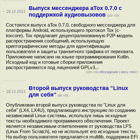
Выпуск мессенджера aTox 0.7.0 с
·
29.12.2021
поддержкой аудиовызовов
(103 +19)
Состоялся выпуск aTox 0.7.0, свободного мессенджера для
платформы Android, использующего протокол Tox (c-
toxcore). Tox предлагает децентрализованную P2P-модель
распространения сообщений, использующую
криптографические методы для идентификации
пользователя и защиты транзитного трафика от перехвата.
Приложение написано на языке программирования Kotlin.
Исходный код и готовые сборки приложения
распространяются под лицензией GPLv3...
обсуждение
|
весь текст
(103 +19)
Второй выпуск руководства "Linux
·
28.12.2021
для себя"
(66 +45)
Опубликован второй выпуск руководства по "Linux для
себя" (LX4, LX4U), предлагающего инструкцию по созданию
независимой Linux-системы, используя лишь исходные
тексты необходимого программного обеспечения. Проект
является независимым ответвлением от руководства LFS
(Linux From Scratch), но не использует его исходные тексты.
На выбор пользователя предлагается multilib, поддержка EFI