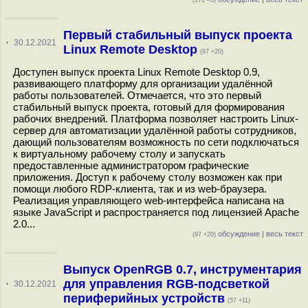
(171 –5)
Первый стабильный выпуск проекта
·
30.12.2021
Linux Remote Desktop
(97 +20)
Доступен выпуск проекта Linux Remote Desktop 0.9,
развивающего платформу для организации удалённой
работы пользователей. Отмечается, что это первый
стабильный выпуск проекта, готовый для формирования
рабочих внедрений. Платформа позволяет настроить Linux-
сервер для автоматизации удалённой работы сотрудников,
дающий пользователям возможность по сети подключаться
к виртуальному рабочему столу и запускать
предоставленные администратором графические
приложения. Доступ к рабочему столу возможен как при
помощи любого RDP-клиента, так и из web-браузера.
Реализация управляющего web-интерфейса написана на
языке JavaScript и распространяется под лицензией Apache
2.0...
обсуждение
|
весь текст
(97 +20)
Выпуск OpenRGB 0.7, инструментария
для управления RGB-подсветкой
·
30.12.2021
периферийных устройств
(57 +11)