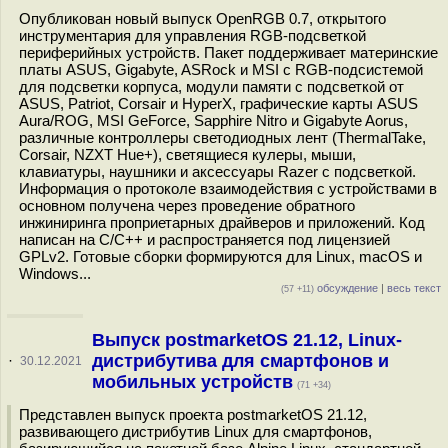
Опубликован новый выпуск OpenRGB 0.7, открытого
инструментария для управления RGB-подсветкой
периферийных устройств. Пакет поддерживает материнские
платы ASUS, Gigabyte, ASRock и MSI с RGB-подсистемой
для подсветки корпуса, модули памяти с подсветкой от
ASUS, Patriot, Corsair и HyperX, графические карты ASUS
Aura/ROG, MSI GeForce, Sapphire Nitro и Gigabyte Aorus,
различные контроллеры светодиодных лент (ThermalTake,
Corsair, NZXT Hue+), светящиеся кулеры, мыши,
клавиатуры, наушники и аксессуары Razer с подсветкой.
Информация о протоколе взаимодействия с устройствами в
основном получена через проведение обратного
инжиниринга проприетарных драйверов и приложений. Код
написан на C/C++ и распространяется под лицензией
GPLv2. Готовые сборки формируются для Linux, macOS и
Windows...
обсуждение
|
весь текст
(57 +11)
Выпуск postmarketOS 21.12, Linux-
дистрибутива для смартфонов и
·
30.12.2021
мобильных устройств
(71 +34)
Представлен выпуск проекта postmarketOS 21.12,
развивающего дистрибутив Linux для смартфонов,