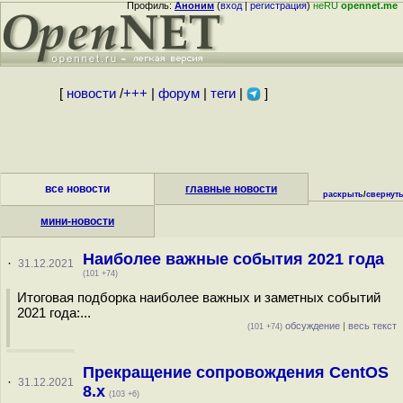
Профиль:
Аноним
(
вход
|
регистрация
)
неRU
opennet.me
[
новости
/
+++
|
форум
|
теги
|
]
все новости
главные новости
раскрыть
/
свернут
мини-новости
Наиболее важные события 2021 года
·
31.12.2021
(101 +74)
Итоговая подборка наиболее важных и заметных событий
2021 года:...
обсуждение
|
весь текст
(101 +74)
Прекращение сопровождения CentOS
·
31.12.2021
8.x
(103 +6)