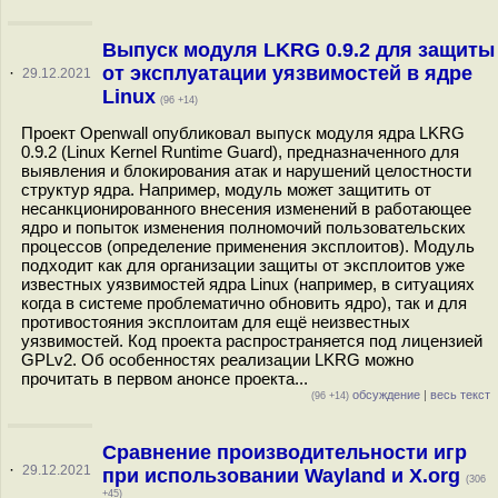
Выпуск модуля LKRG 0.9.2 для защиты
от эксплуатации уязвимостей в ядре
·
29.12.2021
Linux
(96 +14)
Проект Openwall опубликовал выпуск модуля ядра LKRG
0.9.2 (Linux Kernel Runtime Guard), предназначенного для
выявления и блокирования атак и нарушений целостности
структур ядра. Например, модуль может защитить от
несанкционированного внесения изменений в работающее
ядро и попыток изменения полномочий пользовательских
процессов (определение применения эксплоитов). Модуль
подходит как для организации защиты от эксплоитов уже
известных уязвимостей ядра Linux (например, в ситуациях
когда в системе проблематично обновить ядро), так и для
противостояния эксплоитам для ещё неизвестных
уязвимостей. Код проекта распространяется под лицензией
GPLv2. Об особенностях реализации LKRG можно
прочитать в первом анонсе проекта...
обсуждение
|
весь текст
(96 +14)
Сравнение производительности игр
·
29.12.2021
при использовании Wayland и X.org
(306
+45)