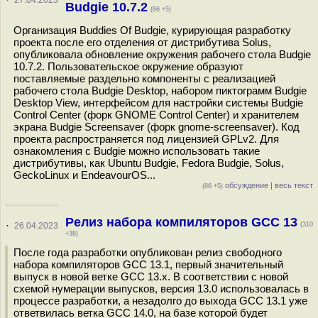
·
27.04.2023
Budgie 10.7.2
(86 +5)
Организация Buddies Of Budgie, курирующая разработку
проекта после его отделения от дистрибутива Solus,
опубликовала обновление окружения рабочего стола Budgie
10.7.2. Пользовательское окружение образуют
поставляемые раздельно компоненты с реализацией
рабочего стола Budgie Desktop, набором пиктограмм Budgie
Desktop View, интерфейсом для настройки системы Budgie
Control Center (форк GNOME Control Center) и хранителем
экрана Budgie Screensaver (форк gnome-screensaver). Код
проекта распространяется под лицензией GPLv2. Для
ознакомления с Budgie можно использовать такие
дистрибутивы, как Ubuntu Budgie, Fedora Budgie, Solus,
GeckoLinux и EndeavourOS...
обсуждение
|
весь текст
(86 +5)
Релиз набора компиляторов GCC 13
·
26.04.2023
(310
+38)
После года разработки опубликован релиз свободного
набора компиляторов GCC 13.1, первый значительный
выпуск в новой ветке GCC 13.x. В соответствии с новой
схемой нумерации выпусков, версия 13.0 использовалась в
процессе разработки, а незадолго до выхода GCC 13.1 уже
ответвилась ветка GCC 14.0, на базе которой будет