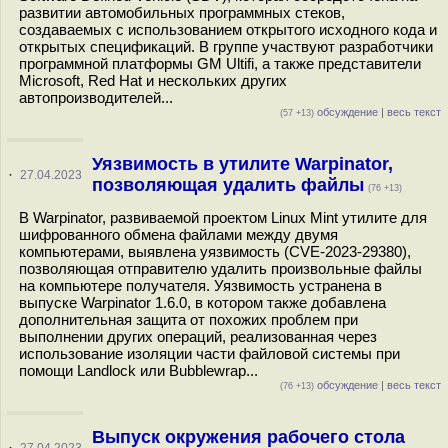
развитии автомобильных программных стеков,
создаваемых с использованием открытого исходного кода и
открытых спецификаций. В группе участвуют разработчики
программной платформы GM Ultifi, а также представители
Microsoft, Red Hat и нескольких других
автопроизводителей...
обсуждение
|
весь текст
(57 +13)
Уязвимость в утилите Warpinator,
·
27.04.2023
позволяющая удалить файлы
(76 +13)
В Warpinator, развиваемой проектом Linux Mint утилите для
шифрованного обмена файлами между двумя
компьютерами, выявлена уязвимость (CVE-2023-29380),
позволяющая отправителю удалить произвольные файлы
на компьютере получателя. Уязвимость устранена в
выпуске Warpinator 1.6.0, в котором также добавлена
дополнительная защита от похожих проблем при
выполнении других операций, реализованная через
использование изоляции части файловой системы при
помощи Landlock или Bubblewrap...
обсуждение
|
весь текст
(76 +13)
Выпуск окружения рабочего стола