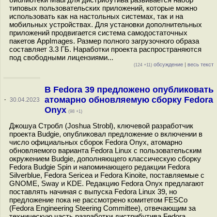
типовых пользовательских приложений, которые можно
использовать как на настольных системах, так и на
мобильных устройствах. Для установки дополнительных
приложений продвигается система самодостаточных
пакетов AppImages. Размер полного загрузочного образа
составляет 3.3 ГБ. Наработки проекта распространяются
под свободными лицензиями...
обсуждение
|
весь текст
(124 +11)
В Fedora 39 предложено опубликовать
атомарно обновляемую сборку Fedora
·
30.04.2023
Onyx
(98 +1)
Джошуа Стробл (Joshua Strobl), ключевой разработчик
проекта Budgie, опубликовал предложение о включении в
число официальных сборок Fedora Onyx, атомарно
обновляемого варианта Fedora Linux с пользовательским
окружением Budgie, дополняющего классическую сборку
Fedora Budgie Spin и напоминающего редакции Fedora
Silverblue, Fedora Sericea и Fedora Kinoite, поставляемые с
GNOME, Sway и KDE. Редакцию Fedora Onyx предлагают
поставлять начиная с выпуска Fedora Linux 39, но
предложение пока не рассмотрено комитетом FESCo
(Fedora Engineering Steering Committee), отвечающим за
техническую часть разработки дистрибутива Fedora...