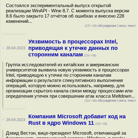
Состоялся экспериментальный выпуск открытой
реализации WinAPI - Wine 8.7. С момента выпуска версии
8.6 было закрыто 17 отчётов об ошибках и внесено 228
изменений...
обсуждение
|
весь текст
(175 +20)
Уязвимость в процессорах Intel,
приводящая к утечке данных по
·
28.04.2023
сторонним каналам
(214 +26)
Группа исследователей из китайских и американских
университетов выявила новую уязвимость в процессорах
Intel, приводящую к утечке по сторонним каналам
информации о результате спекулятивного выполнения
операций, которую можно использовать, например, для
организации скрытого канала связи между процессами или
определения утечек при совершении атак класса Meltdown...
обсуждение
|
весь текст
(214 +26)
Компания Microsoft добавит код на
·
28.04.2023
Rust в ядро Windows 11
(232 +33)
Дэвид Вестон, вице-президент Microsoft, отвечающий за