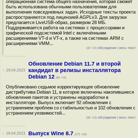
операционная система общего назначения, которая сможет
быть использована обычными пользователями для
выполнения повседневных задач. Исходные тексты проекта
распространяются под лицензией AGPLv3. Для загрузки
предлагается LiveUSB-образ, размером 28 МБ.
Поддерживается работа на системах с процессорами и
графической подсистемой Intel с включёнными
расширениями VT-d и VT-x, а также на системах ARM с
расширениями VMM...
обсуждение
|
весь текст
(40 +13)
Обновление Debian 11.7 и второй
кандидат в релизы инсталлятора
·
29.04.2023
Debian 12
(98 +23)
Опубликовано седьмое корректирующее обновление
дистрибутива Debian 11, в которое включены накопившиеся
обновления пакетов и устранены недоработки в
инсталляторе. Выпуск включает 92 обновления с
устранением проблем со стабильностью и 102 обновления с
устранением уязвимостей...
обсуждение
|
весь текст
(98 +23)
Выпуск Wine 8.7
·
29.04.2023
(175 +20)