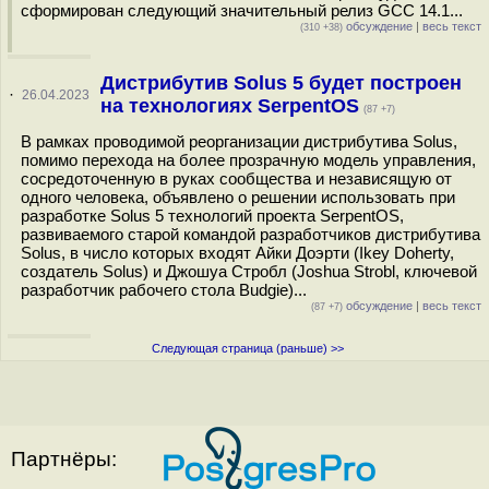
сформирован следующий значительный релиз GCC 14.1...
обсуждение
|
весь текст
(310 +38)
Дистрибутив Solus 5 будет построен
·
26.04.2023
на технологиях SerpentOS
(87 +7)
В рамках проводимой реорганизации дистрибутива Solus,
помимо перехода на более прозрачную модель управления,
сосредоточенную в руках сообщества и независящую от
одного человека, объявлено о решении использовать при
разработке Solus 5 технологий проекта SerpentOS,
развиваемого старой командой разработчиков дистрибутива
Solus, в число которых входят Айки Доэрти (Ikey Doherty,
создатель Solus) и Джошуа Стробл (Joshua Strobl, ключевой
разработчик рабочего стола Budgie)...
обсуждение
|
весь текст
(87 +7)
Следующая страница (раньше) >>
Партнёры: