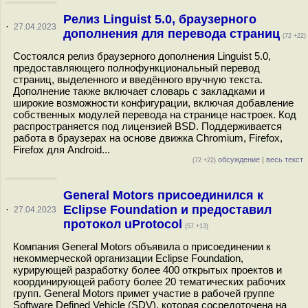
Релиз Linguist 5.0, браузерного
·
27.04.2023
дополнения для перевода страниц
(72 +22)
Состоялся релиз браузерного дополнения Linguist 5.0,
предоставляющего полнофункциональный перевод
страниц, выделенного и введённого вручную текста.
Дополнение также включает словарь с закладками и
широкие возможности конфигурации, включая добавление
собственных модулей перевода на странице настроек. Код
распространяется под лицензией BSD. Поддерживается
работа в браузерах на основе движка Chromium, Firefox,
Firefox для Android...
обсуждение
|
весь текст
(72 +22)
General Motors присоединился к
Eclipse Foundation и предоставил
·
27.04.2023
протокол uProtocol
(57 +13)
Компания General Motors объявила о присоединении к
некоммерческой организации Eclipse Foundation,
курирующей разработку более 400 открытых проектов и
координирующей работу более 20 тематических рабочих
групп. General Motors примет участие в рабочей группе
Software Defined Vehicle (SDV), которая сосредоточена на