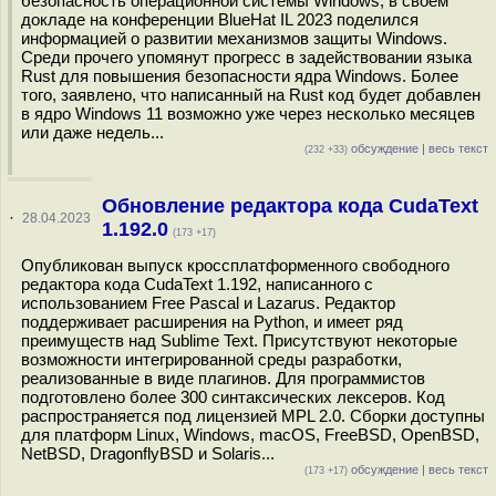
безопасность операционной системы Windows, в своём
докладе на конференции BlueHat IL 2023 поделился
информацией о развитии механизмов защиты Windows.
Среди прочего упомянут прогресс в задействовании языка
Rust для повышения безопасности ядра Windows. Более
того, заявлено, что написанный на Rust код будет добавлен
в ядро Windows 11 возможно уже через несколько месяцев
или даже недель...
обсуждение
|
весь текст
(232 +33)
Обновление редактора кода CudaText
·
28.04.2023
1.192.0
(173 +17)
Опубликован выпуск кроссплатформенного свободного
редактора кода CudaText 1.192, написанного с
использованием Free Pascal и Lazarus. Редактор
поддерживает расширения на Python, и имеет ряд
преимуществ над Sublime Text. Присутствуют некоторые
возможности интегрированной среды разработки,
реализованные в виде плагинов. Для программистов
подготовлено более 300 синтаксических лексеров. Код
распространяется под лицензией MPL 2.0. Сборки доступны
для платформ Linux, Windows, macOS, FreeBSD, OpenBSD,
NetBSD, DragonflyBSD и Solaris...
обсуждение
|
весь текст
(173 +17)