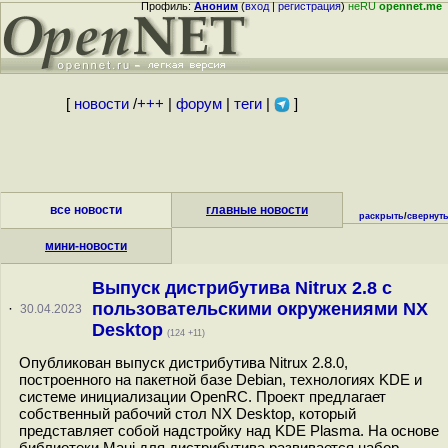
Профиль:
Аноним
(
вход
|
регистрация
)
неRU
opennet.me
[
новости
/
+++
|
форум
|
теги
|
]
все новости
главные новости
раскрыть
/
свернут
мини-новости
Выпуск дистрибутива Nitrux 2.8 с
пользовательскими окружениями NX
·
30.04.2023
Desktop
(124 +11)
Опубликован выпуск дистрибутива Nitrux 2.8.0,
построенного на пакетной базе Debian, технологиях KDE и
системе инициализации OpenRC. Проект предлагает
собственный рабочий стол NX Desktop, который
представляет собой надстройку над KDE Plasma. На основе
библиотеки Maui для дистрибутива развивается набор