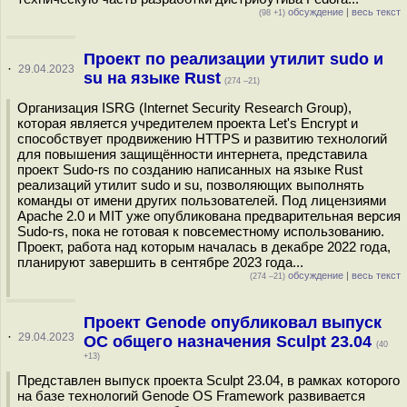
обсуждение
|
весь текст
(98 +1)
Проект по реализации утилит sudo и
·
29.04.2023
su на языке Rust
(274 –21)
Организация ISRG (Internet Security Research Group),
которая является учредителем проекта Let's Encrypt и
способствует продвижению HTTPS и развитию технологий
для повышения защищённости интернета, представила
проект Sudo-rs по созданию написанных на языке Rust
реализаций утилит sudo и su, позволяющих выполнять
команды от имени других пользователей. Под лицензиями
Apache 2.0 и MIT уже опубликована предварительная версия
Sudo-rs, пока не готовая к повсеместному использованию.
Проект, работа над которым началась в декабре 2022 года,
планируют завершить в сентябре 2023 года...
обсуждение
|
весь текст
(274 –21)
Проект Genode опубликовал выпуск
·
29.04.2023
ОС общего назначения Sculpt 23.04
(40
+13)
Представлен выпуск проекта Sculpt 23.04, в рамках которого
на базе технологий Genode OS Framework развивается