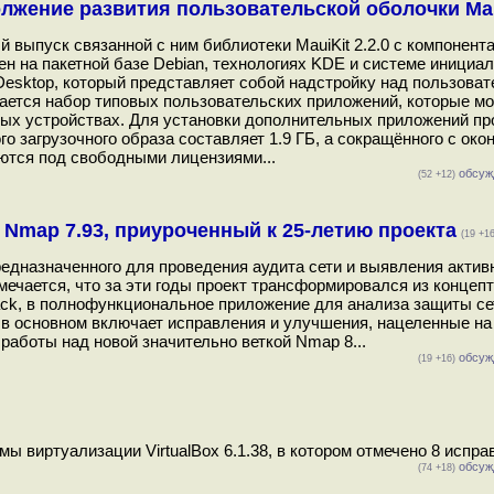
должение развития пользовательской оболочки Ma
ый выпуск связанной с ним библиотеки MauiKit 2.2.0 с компонент
н на пакетной базе Debian, технологиях KDE и системе инициа
esktop, который представляет собой надстройку над пользова
ается набор типовых пользовательских приложений, которые м
ных устройствах. Для установки дополнительных приложений пр
о загрузочного образа составляет 1.9 ГБ, а сокращённого с ок
ются под свободными лицензиями...
обсуж
(52 +12)
 Nmap 7.93, приуроченный к 25-летию проекта
(19 +16
редназначенного для проведения аудита сети и выявления акти
мечается, что за эти годы проект трансформировался из концеп
rack, в полнофункциональное приложение для анализа защиты се
в основном включает исправления и улучшения, нацеленные н
аботы над новой значительно веткой Nmap 8...
обсуж
(19 +16)
 виртуализации VirtualBox 6.1.38, в котором отмечено 8 исправ
обсуж
(74 +18)