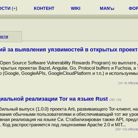
ОСТИ
(
+
)
КОНТЕНТ
WIKI
MAN'ы
ФО
ости
ий за выявления уязвимостей в открытых проект
en Source Software Vulnerability Rewards Program) по выплат
тых проектах Bazel, Angular, Go, Protocol buffers и Fuchsia, а 
(Google, GoogleAPIs, GoogleCloudPlatform и т.п.) и используемы
обсуж
(19 +6)
иальной реализации Tor на языке Rust
(282 +10)
льный выпуск (1.0.0) проекта Arti, развивающего Tor-клиент, н
зования обычными пользователями и обеспечивающий тот же уро
овная реализация на языке Си. Стабилизирован также API, пред
 Код распространяется под лицензиями Apache 2.0 и MIT...
обсуж
(282 +10)