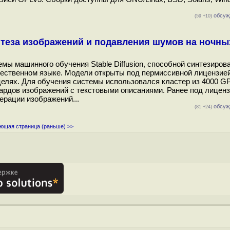
обсуж
(59 +10)
теза изображений и подавления шумов на ночны
емы машинного обучения Stable Diffusion, способной синтезирова
тественном языке. Модели открыты под пермиссивной лицензией
елях. Для обучения системы использовался кластер из 4000 G
ардов изображений с текстовыми описаниями. Ранее под лицен
ерации изображений...
обсуж
(81 +24)
ющая страница (раньше) >>