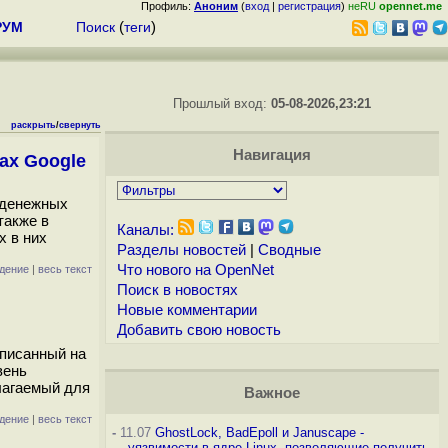
Профиль:
Аноним
(
вход
|
регистрация
)
неRU
opennet.me
РУМ
Поиск
(
теги
)
Прошлый вход:
05-08-2026,23:21
раскрыть
/
свернуть
Навигация
ах Google
е денежных
также в
Каналы:
х в них
Разделы новостей
|
Сводные
Что нового на OpenNet
дение
|
весь текст
Поиск в новостях
Новые комментарии
Добавить свою новость
аписанный на
вень
лагаемый для
Важное
дение
|
весь текст
-
11.07
GhostLock, BadEpoll и Januscape -
уязвимости в ядре Linux, позволяющие получить