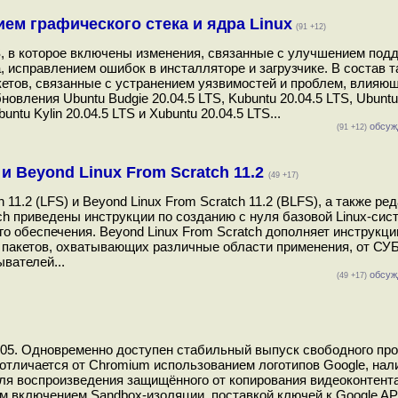
ием графического стека и ядра Linux
(91 +12)
, в которое включены изменения, связанные с улучшением под
, исправлением ошибок в инсталляторе и загрузчике. В состав 
етов, связанные с устранением уязвимостей и проблем, влияющ
вления Ubuntu Budgie 20.04.5 LTS, Kubuntu 20.04.5 LTS, Ubunt
buntu Kylin 20.04.5 LTS и Xubuntu 20.04.5 LTS...
обсуж
(91 +12)
и Beyond Linux From Scratch 11.2
(49 +17)
1.2 (LFS) и Beyond Linux From Scratch 11.2 (BLFS), а также ре
h приведены инструкции по созданию с нуля базовой Linux-сис
о обеспечения. Beyond Linux From Scratch дополняет инструкци
 пакетов, охватывающих различные области применения, от СУ
вателей...
обсуж
(49 +17)
105. Одновременно доступен стабильный выпуск свободного про
отличается от Chromium использованием логотипов Google, нал
ля воспроизведения защищённого от копирования видеоконтент
м включением Sandbox-изоляции, поставкой ключей к Google AP