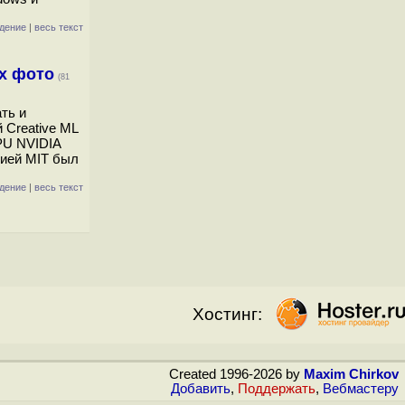
дение
|
весь текст
х фото
(81
ть и
 Creative ML
PU NVIDIA
зией MIT был
дение
|
весь текст
Хостинг:
Created 1996-2026 by
Maxim Chirkov
Добавить
,
Поддержать
,
Вебмастеру