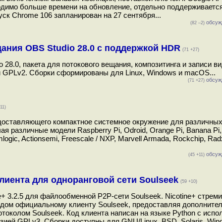
ходимо больше времени на обновление, отдельно поддерживается
ск Chrome 106 запланирован на 27 сентября...
обсуж
(82 –2)
ания OBS Studio 28.0 с поддержкой HDR
(71 +27)
28.0, пакета для потокового вещания, композитинга и записи ви
й GPLv2. Сборки сформированы для Linux, Windows и macOS...
обсуж
(71 +27)
11)
едоставляющего компактное системное окружение для различны
различные модели Raspberry Pi, Odroid, Orange Pi, Banana Pi, 
logic, Actionsemi, Freescale / NXP, Marvell Armada, Rockchip, Rad
обсуж
(45 +11)
клиента для одноранговой сети Soulseek
(59 +10)
+ 3.2.5 для файлообменной P2P-сети Soulseek. Nicotine+ стрем
одом официальному клиенту Soulseek, предоставляя дополните
токолом Soulseek. Код клиента написан на языке Python с исп
ией GPLv3. Сборки доступны для GNU/Linux, BSD, Solaris, Win