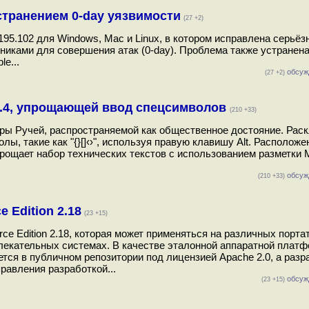
странением 0-day уязвимости
(27 +2)
5.102 для Windows, Mac и Linux, в котором исправлена серьёз
иками для совершения атак (0-day). Проблема также устранена
e...
обсуж
(27 +2)
1.4, упрощающей ввод спецсимволов
(210 +33)
ры Ручей, распространяемой как общественное достояние. Рас
ы, такие как "{}[]‹›", используя правую клавишу Alt. Расположе
рощает набор технических текстов с использованием разметки 
обсуж
(210 +33)
Edition 2.18
(23 +15)
 Edition 2.18, которая может применяться на различных порта
лекательных системах. В качестве эталонной аппаратной плат
тся в публичном репозитории под лицензией Apache 2.0, а разр
равления разработкой...
обсуж
(23 +15)