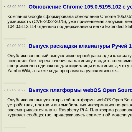
Обновление Chrome 105.0.5195.102 с у
·
03.09.2022
Компания Google сформировала обновление Chrome 105.0.519
уязвимость (CVE-2022-3075), уже применяемая злоумышленн
104.0.5112.114 отдельно поддерживаемой ветки Extended Stabl
Выпуск раскладки клавиатуры Ручей 
·
02.09.2022
Опубликован новый выпуск инженерной раскладки клавиату
позволяет без переключения на латиницу вводить спецсимвол
спецсимволов одинаково для кириллицы и латиницы, что уп
Yaml и Wiki, а также кода программ на русском языке...
Выпуск платформы webOS Open Source 
·
02.09.2022
Опубликован выпуск открытой платформы webOS Open Source
устройствах, платах и автомобильных информационно-разв
рассматриваются платы Raspberry Pi 4. Платформа развивае
курирует сообщество, придерживаясь совместной модели уп