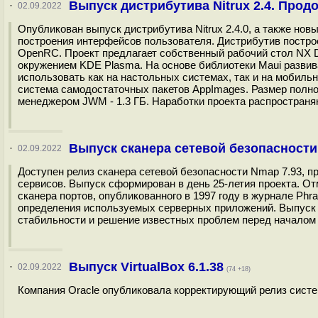
Выпуск дистрибутива Nitrux 2.4. Про
·
02.09.2022
Опубликован выпуск дистрибутива Nitrux 2.4.0, а также нов
построения интерфейсов пользователя. Дистрибутив построе
OpenRC. Проект предлагает собственный рабочий стол NX D
окружением KDE Plasma. На основе библиотеки Maui развив
использовать как на настольных системах, так и на мобиль
система самодостаточных пакетов AppImages. Размер полног
менеджером JWM - 1.3 ГБ. Наработки проекта распространя
Выпуск сканера сетевой безопасности
·
02.09.2022
Доступен релиз сканера сетевой безопасности Nmap 7.93, п
сервисов. Выпуск сформирован в день 25-летия проекта. От
сканера портов, опубликованного в 1997 году в журнале Ph
определения используемых серверных приложений. Выпуск 
стабильности и решение известных проблем перед началом р
Выпуск VirtualBox 6.1.38
·
02.09.2022
(74 +18)
Компания Oracle опубликовала корректирующий релиз системы