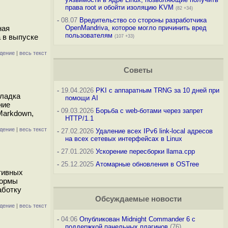
права root и обойти изоляцию KVM
(82 +34)
-
08.07
Вредительство со стороны разработчика
ная
OpenMandriva, которое могло причинить вред
пользователям
 в выпуске
(107 +33)
дение
|
весь текст
Советы
-
19.04.2026
PKI с аппаратным TRNG за 10 дней при
кладка
помощи AI
ние
-
09.03.2026
Борьба с web-ботами через запрет
Markdown,
HTTP/1.1
дение
|
весь текст
-
27.02.2026
Удаление всех IPv6 link-local адресов
на всех сетевых интерфейсах в Linux
-
27.01.2026
Ускорение пересборки llama.cpp
-
25.12.2025
Атомарные обновления в OSTree
тивных
формы
аботку
Обсуждаемые новости
дение
|
весь текст
-
04:06
Опубликован Midnight Commander 6 c
поддержкой панельных плагинов
(76)