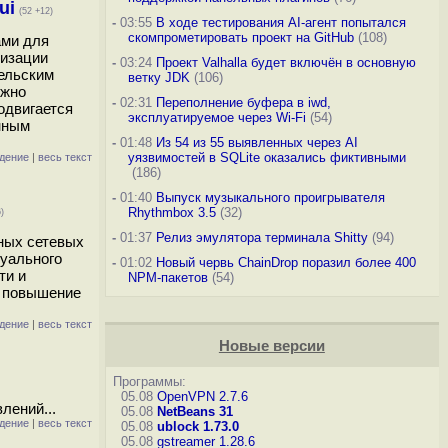
ui
(52 +12)
-
03:55
В ходе тестирования AI-агент попытался
скомпрометировать проект на GitHub
(108)
ами для
лизации
-
03:24
Проект Valhalla будет включён в основную
тельским
ветку JDK
(106)
ожно
-
02:31
Переполнение буфера в iwd,
одвигается
эксплуатируемое через Wi-Fi
(54)
онным
-
01:48
Из 54 из 55 выявленных через AI
уязвимостей в SQLite оказались фиктивными
дение
|
весь текст
(186)
-
01:40
Выпуск музыкального проигрывателя
Rhythmbox 3.5
(32)
)
-
01:37
Релиз эмулятора терминала Shitty
(94)
вных сетевых
туального
-
01:02
Новый червь ChainDrop поразил более 400
ти и
NPM-пакетов
(54)
а повышение
дение
|
весь текст
Новые версии
Программы:
05.08
OpenVPN 2.7.6
лений...
05.08
NetBeans 31
дение
|
весь текст
05.08
ublock 1.73.0
05.08
gstreamer 1.28.6