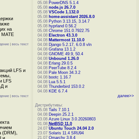
05.08
PowerDNS 5.1.4
05.08
node.js 26.7.0
05.08
VSCode 1.132.0
05.08
home-assistant 2026.8.0
держки
05.08
Python 3.13.15, 3.14.7
также
05.08
hyprland 0.56.2
их на
05.08
Chrome 151.0.7922.75
u MATE
04.08
Electron 43.3.0
04.08
Mattermost 11.10.0
дение
|
весь текст
04.08
Django 5.2.17, 6.0.8
vln
04.08
Grafana 13.1.2
04.08
GNOME 49.9, 50.4
04.08
Unbound 1.26.0
04.08
Erlang 29.0.5
04.08
PeerTube 8.2.4
дакций LFS и
04.08
Pale Moon 34.3.2
темы,
04.08
bootc 1.16.7
и LFS
04.08
Lua 5.5.1
БД и
04.08
Thunderbird 153.0.2
04.08
KDE 6.7.4
далее>>
дение
|
весь текст
Дистрибутивы:
05.08
Tails 7.10.1
04.08
Deepin 25.2.1
03.08
Azure Linux 3.0.20260803
екта
01.08
NetBSD 11.0
ичием
24.07
Ubuntu Touch 24.04 2.0
а (DRM),
23.07
Solaris 11.4 SRU94
I и
21.07
Omarchy 3.8.4