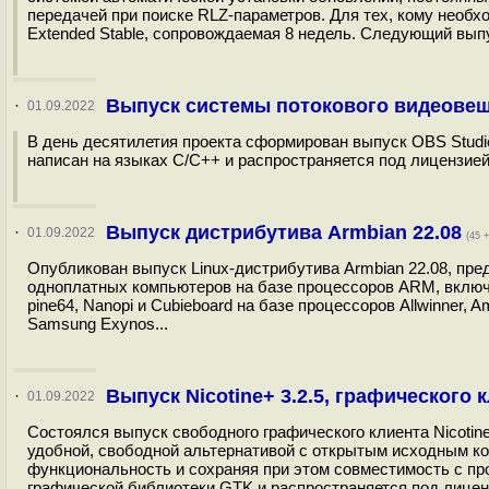
передачей при поиске RLZ-параметров. Для тех, кому необ
Extended Stable, сопровождаемая 8 недель. Следующий выпу
Выпуск системы потокового видеовещ
·
01.09.2022
В день десятилетия проекта сформирован выпуск OBS Studio 
написан на языках C/C++ и распространяется под лицензие
Выпуск дистрибутива Armbian 22.08
·
01.09.2022
(45 +
Опубликован выпуск Linux-дистрибутива Armbian 22.08, пр
одноплатных компьютеров на базе процессоров ARM, включая 
pine64, Nanopi и Cubieboard на базе процессоров Allwinner, Am
Samsung Exynos...
Выпуск Nicotine+ 3.2.5, графического 
·
01.09.2022
Состоялся выпуск свободного графического клиента Nicotine
удобной, свободной альтернативой с открытым исходным к
функциональность и сохраняя при этом совместимость с про
графической библиотеки GTK и распространяется под лиценз