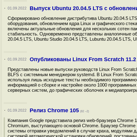
Выпуск Ubuntu 20.04.5 LTS c обновлен
·
01.09.2022
Сформировано обновление дистрибутива Ubuntu 20.04.5 LTS
оборудования, обновлением ядра Linux и графического стека
включены актуальные обновления для нескольких сотен пак
стабильность. Одновременно представлены аналогичные обно
20.04.5 LTS, Ubuntu Studio 20.04.5 LTS, Lubuntu 20.04.5 LTS, U
Опубликованы Linux From Scratch 11.2 
·
01.09.2022
Представлены новые выпуски руководств Linux From Scratch 1
BLFS с системным менеджером systemd. В Linux From Scratc
используя лишь исходные тексты необходимого программног
информацией о сборке и настройке около 1000 программных
серверных систем, до графических оболочек и медиапроигры
Релиз Chrome 105
·
01.09.2022
(82 –2)
Компания Google представила релиз web-браузера Chrome 
Chromium, выступающего основой Chrome. Браузер Chrome 
системы отправки уведомлений в случае краха, модулями д
системой автоматической установки обновлений, постоянны