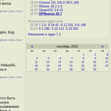
19.07
Chrome OS 150.0.7871.150
 ветка
17.07
Whonix 18.2.1.9
16.07
SteamOS 3.8.15
дение
|
весь текст
16.07
OPNsense 26.7
Актуальные ядра Linux:
03.08
7.1.6
,
6.18.42
,
6.12.101
,
6.6.148
30.07
6.1.180
,
5.15.213
,
5.10.262
део. Код
Изменения в ядре 7.2
дение
|
весь текст
<
сентябрь 2022
>
вс
пн
вт
ср
чт
пт
сб
1
2
3
4
5
6
7
8
9
10
х
11
12
13
14
15
16
17
Helios64,
18
19
20
21
22
23
24
xa и
25
26
27
28
29
30
дение
|
весь текст
ится быть
льную
ользованием
dows и