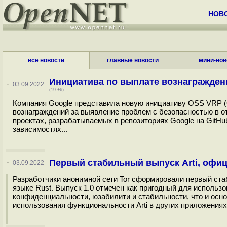
НОВ
все новости
главные новости
мини-нов
Инициатива по выплате вознагражден
·
03.09.2022
(19 +6)
Компания Google представила новую инициативу OSS VRP (Op
вознаграждений за выявление проблем с безопасностью в откры
проектах, разрабатываемых в репозиториях Google на GitHub 
зависимостях...
Первый стабильный выпуск Arti, офиц
·
03.09.2022
Разработчики анонимной сети Tor сформировали первый стаби
языке Rust. Выпуск 1.0 отмечен как пригодный для исполь
конфиденциальности, юзабилити и стабильности, что и осн
использования функциональности Arti в других приложениях.