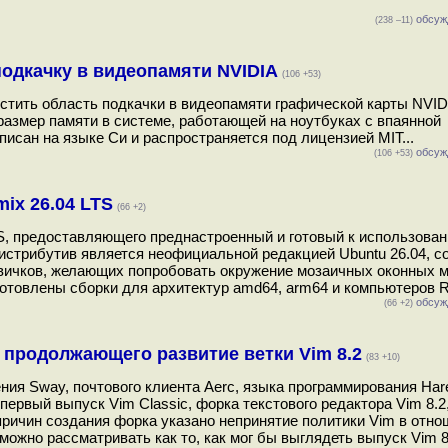
обсуж
(238 –11)
одкачку в видеопамяти NVIDIA
(106 +53)
тить область подкачки в видеопамяти графической карты NVID
азмер памяти в системе, работающей на ноутбуках с впаянной
сан на языке Си и распространяется под лицензией MIT...
обсуж
(106 +53)
ix 26.04 LTS
(66 +2)
S, предоставляющего преднастроенный и готовый к использова
истрибутив является неофициальной редакцией Ubuntu 26.04, с
новичков, желающих попробовать окружение мозаичных оконных 
готовлены сборки для архитектур amd64, arm64 и компьютеров Ra
обсуж
(66 +2)
, продолжающего развитие ветки Vim 8.2
(83 +10)
ния Sway, почтового клиента Aerc, языка программирования Har
ервый выпуск Vim Classic, форка текстового редактора Vim 8.2
ричин создания форка указано непринятие политики Vim в отно
 можно рассматривать как то, как мог бы выглядеть выпуск Vim 8