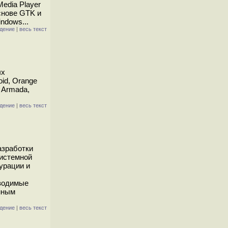
edia Player
снове GTK и
ndows...
дение
|
весь текст
ых
id, Orange
l Armada,
дение
|
весь текст
азработки
системной
урации и
зводимые
нным
дение
|
весь текст