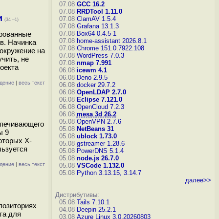
07.08
GCC 16.2
07.08
RRDTool 1.11.0
и
07.08
ClamAV 1.5.4
(34 –1)
07.08
Grafana 13.1.3
ированные
07.08
Box64 0.4.5-1
07.08
home-assistant 2026.8.1
в. Начинка
07.08
Chrome 151.0.7922.108
 окружение на
07.08
WordPress 7.0.3
чить, не
07.08
nmap 7.991
роекта
06.08
icewm 4.1
06.08
Deno 2.9.5
дение
|
весь текст
06.08
docker 29.7.2
06.08
OpenLDAP 2.7.0
06.08
Eclipse 7.121.0
06.08
OpenCloud 7.2.3
06.08
mesa 3d 26.2
05.08
OpenVPN 2.7.6
спечивающего
05.08
NetBeans 31
ы 9
05.08
ublock 1.73.0
оторых X-
05.08
gstreamer 1.28.6
льзуется
05.08
PowerDNS 5.1.4
05.08
node.js 26.7.0
дение
|
весь текст
05.08
VSCode 1.132.0
05.08
Python 3.13.15, 3.14.7
далее>>
Дистрибутивы:
05.08
Tails 7.10.1
позиториях
04.08
Deepin 25.2.1
та для
03.08
Azure Linux 3.0.20260803