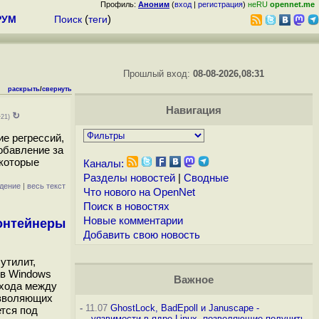
Профиль:
Аноним
(
вход
|
регистрация
)
неRU
opennet.me
РУМ
Поиск
(
теги
)
Прошлый вход:
08-08-2026,08:31
раскрыть
/
свернуть
Навигация
↻
+21)
е регрессий,
обавление за
екоторые
Каналы:
Разделы новостей
|
Сводные
дение
|
весь текст
Что нового на OpenNet
Поиск в новостях
Новые комментарии
контейнеры
Добавить свою новость
утилит,
ь в Windows
Важное
ехода между
озволяющих
-
11.07
GhostLock, BadEpoll и Januscape -
ется под
уязвимости в ядре Linux, позволяющие получить