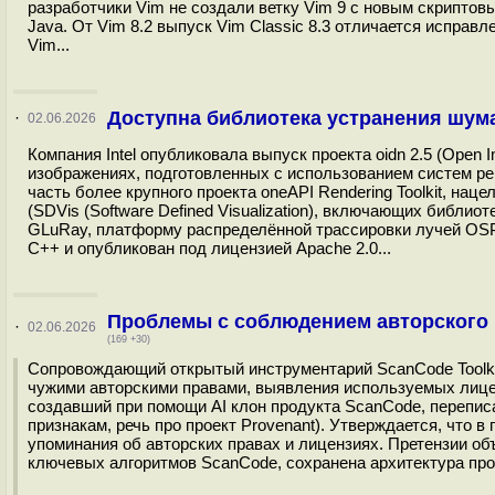
разработчики Vim не создали ветку Vim 9 с новым скриптовым
Java. От Vim 8.2 выпуск Vim Classic 8.3 отличается испра
Vim...
Доступна библиотека устранения шума
·
02.06.2026
Компания Intel опубликовала выпуск проекта oidn 2.5 (Ope
изображениях, подготовленных с использованием систем рен
часть более крупного проекта oneAPI Rendering Toolkit, на
(SDVis (Software Defined Visualization), включающих библи
GLuRay, платформу распределённой трассировки лучей OSP
С++ и опубликован под лицензией Apache 2.0...
Проблемы с соблюдением авторского 
·
02.06.2026
(169 +30)
Сопровождающий открытый инструментарий ScanCode Toolkit
чужими авторскими правами, выявления используемых лицен
создавший при помощи AI клон продукта ScanCode, переписан
признакам, речь про проект Provenant). Утверждается, что 
упоминания об авторских правах и лицензиях. Претензии о
ключевых алгоритмов ScanCode, сохранена архитектура проек