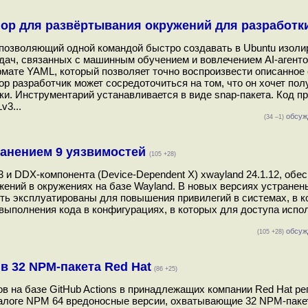
hop для развёртывания окружений для разработк
 позволяющий одной командой быстро создавать в Ubuntu изол
дач, связанных с машинным обучением и вовлечением AI-агенто
мате YAML, который позволяет точно воспроизвести описанное
p разработчик может сосредоточиться на том, что он хочет полу
ки. Инструментарий устанавливается в виде snap-пакета. Код п
v3...
обсуж
(34 –1)
транением 9 уязвимостей
(105 +28)
 и DDX-компонента (Device-Dependent X) xwayland 24.1.12, обе
жений в окружениях на базе Wayland. В новых версиях устранен
ть эксплуатированы для повышения привилегий в системах, в к
 выполнения кода в конфигурациях, в которых для доступа испо
обсуж
(105 +28)
 32 NPM-пакета Red Hat
(86 +25)
в на базе GitHub Actions в принадлежащих компании Red Hat ре
талоге NPM 64 вредоносные версии, охватывающие 32 NPM-паке