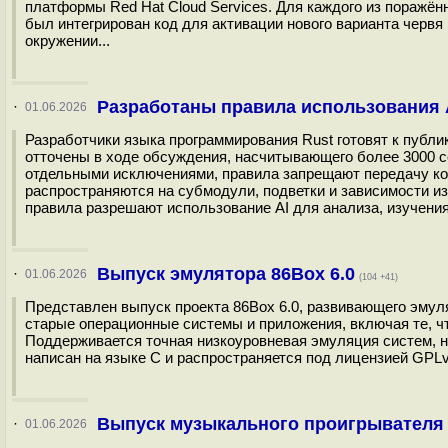
платформы Red Hat Cloud Services. Для каждого из поражё
был интегрирован код для активации нового варианта червя 
окружении...
Разработаны правила использования A
·
01.06.2026
Разработчики языка программирования Rust готовят к публ
отточены в ходе обсуждения, насчитывающего более 3000 
отдельными исключениями, правила запрещают передачу кода, 
распространяются на субмодули, подветки и зависимости из к
правила разрешают использование AI для анализа, изучения,
Выпуск эмулятора 86Box 6.0
·
01.06.2026
(104 +41)
Представлен выпуск проекта 86Box 6.0, развивающего эмуля
старые операционные системы и приложения, включая те, чт
Поддерживается точная низкоуровневая эмуляция систем, нач
написан на языке C и распространяется под лицензией GPLv2
Выпуск музыкального проигрывателя 
·
01.06.2026