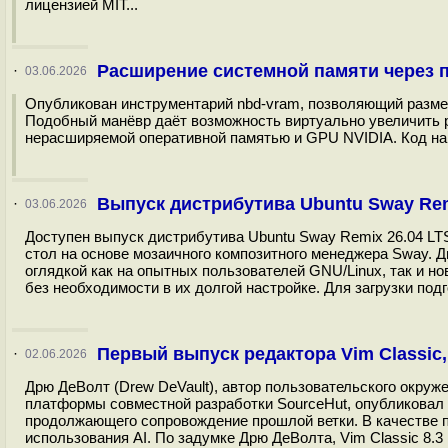
лицензией MIT...
Расширение системной памяти через п
·
03.06.2026
Опубликован инструментарий nbd-vram, позволяющий размес
Подобный манёвр даёт возможность виртуально увеличить р
нерасширяемой оперативной памятью и GPU NVIDIA. Код напи
Выпуск дистрибутива Ubuntu Sway Rem
·
03.06.2026
Доступен выпуск дистрибутива Ubuntu Sway Remix 26.04 LT
стол на основе мозаичного композитного менеджера Sway. Д
оглядкой как на опытных пользователей GNU/Linux, так и 
без необходимости в их долгой настройке. Для загрузки под
Первый выпуск редактора Vim Classic
·
02.06.2026
Дрю ДеВолт (Drew DeVault), автор пользовательского окруже
платформы совместной разработки SourceHut, опубликовал п
продолжающего сопровождение прошлой ветки. В качестве п
использования AI. По задумке Дрю ДеВолта, Vim Classic 8.3