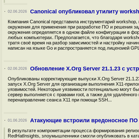
Canonical опубликовал утилиту works
·
02.06.2026
Компания Canonical представила инструментарий workshop,
окружения для применения при разработке ПО и решения за
окружения определяется в одном файле конфигурации в фор
любых компьютерах. Предполагается, что благодаря worksho
тратя своё время на разбор зависимостей и настройку начин
написан на языке Go и распространяется под лицензией GPL
Обновление X.Org Server 21.1.23 с ус
·
02.06.2026
Опубликованы корректирующие выпуски X.Org Server 21.1.23
запуск X.Org Server для организации выполнения X11-прило
уязвимостей. Некоторые уязвимости потенциально могут бы
сервер выполняется с правами root, а также для удалённого
перенаправление сеанса X11 при помощи SSH...
Атакующие встроили вредоносное ПО в
·
01.06.2026
В результате компрометации процесса формирования релизо
RedHatInsights, злоумышленники смогли опубликовать в ка