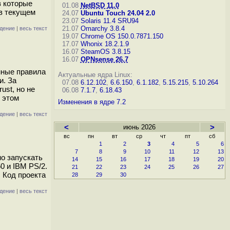
в которые
01.08
NetBSD 11.0
 в текущем
24.07
Ubuntu Touch 24.04 2.0
23.07
Solaris 11.4 SRU94
21.07
Omarchy 3.8.4
дение
|
весь текст
19.07
Chrome OS 150.0.7871.150
17.07
Whonix 18.2.1.9
16.07
SteamOS 3.8.15
16.07
OPNsense 26.7
нные правила
Актуальные ядра Linux:
и. За
07.08
6.12.102
,
6.6.150
,
6.1.182
,
5.15.215
,
5.10.264
ust, но не
06.08
7.1.7
,
6.18.43
и этом
Изменения в ядре 7.2
дение
|
весь текст
<
июнь 2026
>
вс
пн
вт
ср
чт
пт
сб
1
2
3
4
5
6
7
8
9
10
11
12
13
но запускать
14
15
16
17
18
19
20
0 и IBM PS/2.
21
22
23
24
25
26
27
. Код проекта
28
29
30
дение
|
весь текст