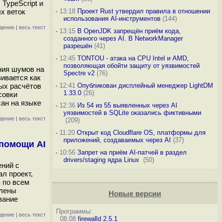
TypeScript и
х веток
-
13:18
Проект Rust утвердил правила в отношении
использования AI-инструментов
(144)
дение
|
весь текст
-
13:15
В OpenJDK запрещён приём кода,
созданного через AI. В NetworkManager
разрешён
(41)
-
12:45
TONTOU - атака на CPU Intel и AMD,
позволяющая обойти защиту от уязвимостей
ния шумов на
Spectre v2
(76)
ивается как
ных расчётов
-
12:41
Опубликован дисплейный менеджер LightDM
1.33.0
(26)
совки
ан на языке
-
12:36
Из 54 из 55 выявленных через AI
уязвимостей в SQLite оказались фиктивными
дение
|
весь текст
(209)
-
11:20
Открыт код Cloudflare OS, платформы для
приложений, создаваемых через AI
(37)
 помощи AI
-
10:56
Запрет на приём AI-патчей в раздел
drivers/staging ядра Linux
(50)
ений с
л проект,
 по всем
алены
Новые версии
вание
Программы:
дение
|
весь текст
08.08
firewalld 2.5.1