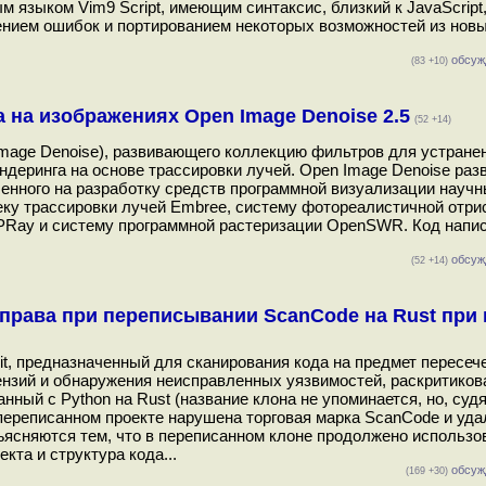
 языком Vim9 Script, имеющим синтаксис, близкий к JavaScript, 
влением ошибок и портированием некоторых возможностей из новы
обсуж
(83 +10)
 на изображениях Open Image Denoise 2.5
(52 +14)
n Image Denoise), развивающего коллекцию фильтров для устране
деринга на основе трассировки лучей. Open Image Denoise разв
целенного на разработку средств программной визуализации науч
отеку трассировки лучей Embree, систему фотореалистичной отри
Ray и систему программной растеризации OpenSWR. Код напис
обсуж
(52 +14)
права при переписывании ScanCode на Rust при
, предназначенный для сканирования кода на предмет пересеч
зий и обнаружения неисправленных уязвимостей, раскритикова
ный с Python на Rust (название клона не упоминается, но, судя
в переписанном проекте нарушена торговая марка ScanCode и уд
бъясняются тем, что в переписанном клоне продолжено использо
та и структура кода...
обсуж
(169 +30)