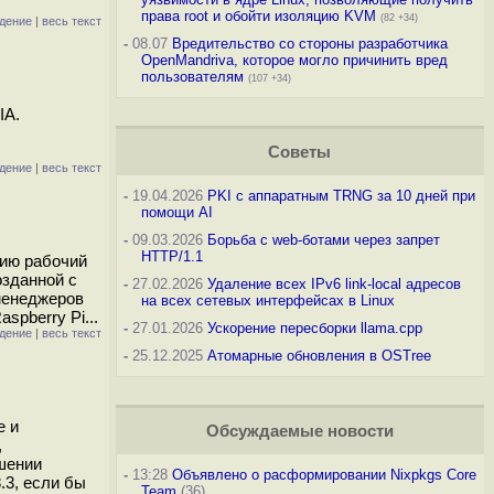
права root и обойти изоляцию KVM
(82 +34)
дение
|
весь текст
-
08.07
Вредительство со стороны разработчика
OpenMandriva, которое могло причинить вред
пользователям
(107 +34)
IA.
Советы
дение
|
весь текст
-
19.04.2026
PKI с аппаратным TRNG за 10 дней при
помощи AI
-
09.03.2026
Борьба с web-ботами через запрет
HTTP/1.1
нию рабочий
озданной с
-
27.02.2026
Удаление всех IPv6 link-local адресов
менеджеров
на всех сетевых интерфейсах в Linux
spberry Pi...
-
27.01.2026
Ускорение пересборки llama.cpp
дение
|
весь текст
-
25.12.2025
Атомарные обновления в OSTree
e и
Обсуждаемые новости
,
шении
-
13:28
Объявлено о расформировании Nixpkgs Core
.3, если бы
Team
(36)