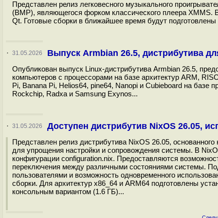
Представлен релиз легковесного музыкального проигрывателя
(BMP), являющегося форком классического плеера XMMS. В
Qt. Готовые сборки в ближайшее время будут подготовлены д
Выпуск Armbian 26.5, дистрибутива 
·
31.05.2026
Опубликован выпуск Linux-дистрибутива Armbian 26.5, пре
компьютеров с процессорами на базе архитектур ARM, RISC-
Pi, Banana Pi, Helios64, pine64, Nanopi и Cubieboard на базе п
Rockchip, Radxa и Samsung Exynos...
Доступен дистрибутив NixOS 26.05, 
·
31.05.2026
Представлен релиз дистрибутива NixOS 26.05, основанного
для упрощения настройки и сопровождения системы. В Nix
конфигурации configuration.nix. Предоставляются возможн
переключения между различными состояниями системы. По
пользователями и возможность одновременного использова
сборки. Для архитектур x86_64 и ARM64 подготовлены уста
консольным вариантом (1.6 ГБ)...
Следу