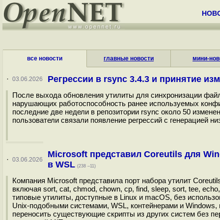
НОВ
все новости
главные новости
мини-нов
Регрессии в rsync 3.4.3 и принятие и
·
03.06.2026
После выхода обновления утилиты для синхронизации файло
нарушающих работоспособность ранее используемых конфиг
последние две недели в репозитории rsync около 50 измене
пользователи связали появление регрессий с генерацией ни
Microsoft представил Coreutils для Wi
·
03.06.2026
в WSL
(238 –11)
Компания Microsoft представила порт набора утилит Coreuti
включая sort, cat, chmod, chown, cp, find, sleep, sort, tee, 
типовые утилиты, доступные в Linux и macOS, без использ
Unix-подобными системами, WSL, контейнерами и Windows, 
переносить существующие скрипты из других систем без пер