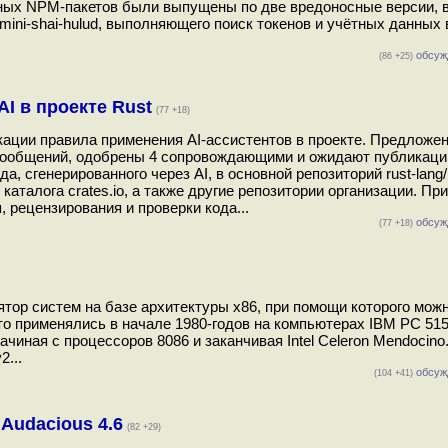
нных NPM-пакетов были выпущены по две вредоносные версии, 
mini-shai-hulud, выполняющего поиск токенов и учётных данных
обсуж
(86 +25)
I в проекте Rust
(77 +18)
икации правила применения AI-ассистентов в проекте. Предложе
сообщений, одобрены 4 сопровождающими и ожидают публикаци
сгенерированного через AI, в основной репозиторий rust-lang/r
аталога crates.io, а также другие репозитории организации. Пр
 рецензирования и проверки кода...
обсуж
(77 +18)
тор систем на базе архитектуры x86, при помощи которого мож
о применялись в начале 1980-годов на компьютерах IBM PC 515
иная с процессоров 8086 и заканчивая Intel Сeleron Mendocino
...
обсуж
(104 +41)
Audacious 4.6
(82 +29)