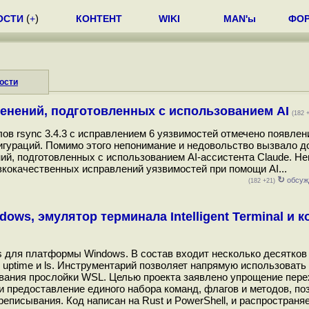
ОСТИ
(
+
)
КОНТЕНТ
WIKI
MAN'ы
ФО
ости
зменений, подготовленных с использованием AI
(182 
в rsync 3.4.3 с исправлением 6 уязвимостей отмечено появлени
ураций. Помимо этого непонимание и недовольство вызвало д
ний, подготовленных с использованием AI-ассистента Claude. Н
зкокачественных исправлений уязвимостей при помощи AI...
↻
обсуж
(182 +21)
ndows, эмулятор терминала Intelligent Terminal и 
ls для платформы Windows. В состав входит несколько десятков 
echo, uptime и ls. Инструментарий позволяет напрямую использоват
ования прослойки WSL. Целью проекта заявлено упрощение пер
и предоставление единого набора команд, флагов и методов, п
еписывания. Код написан на Rust и PowerShell, и распространя