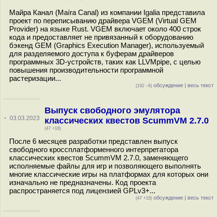
Майра Канал (Maíra Canal) из компании Igalia представила
проект по переписыванию драйвера VGEM (Virtual GEM
Provider) на языке Rust. VGEM включает около 400 строк
кода и предоставляет не привязанный к оборудованию
бэкенд GEM (Graphics Execution Manager), используемый
для разделяемого доступа к буферам драйверов
программных 3D-устройств, таких как LLVMpipe, с целью
повышения производительности программной
растеризации...
обсуждение
|
весь текст
(192 –6)
Выпуск свободного эмулятора
·
03.03.2023
классических квестов ScummVM 2.7.0
(47 +18)
После 6 месяцев разработки представлен выпуск
свободного кроссплатформенного интерпретатора
классических квестов ScummVM 2.7.0, заменяющего
исполняемые файлы для игр и позволяющего выполнять
многие классические игры на платформах для которых они
изначально не предназначены. Код проекта
распространяется под лицензией GPLv3+...
обсуждение
|
весь текст
(47 +18)