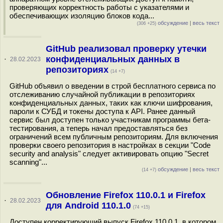
проверяющих корректность работы с указателями и
обеспечивающих изоляцию блоков кода...
обсуждение
|
весь текст
(306 +25)
GitHub реализовал проверку утечки
конфиденциальных данных в
·
28.02.2023
репозиториях
(14 +7)
GitHub объявил о введении в строй бесплатного сервиса по
отслеживанию случайной публикации в репозиториях
конфиденциальных данных, таких как ключи шифрования,
пароли к СУБД и токены доступа к API. Ранее данный
сервис был доступен только участникам программы бета-
тестирования, а теперь начал предоставляться без
ограничений всем публичным репозиториям. Для включения
проверки своего репозитория в настройках в секции "Code
security and analysis" следует активировать опцию "Secret
scanning"...
обсуждение
|
весь текст
(14 +7)
Обновление Firefox 110.0.1 и Firefox
·
28.02.2023
для Android 110.1.0
(74 +15)
Доступен корректирующий выпуск Firefox 110.0.1, в котором