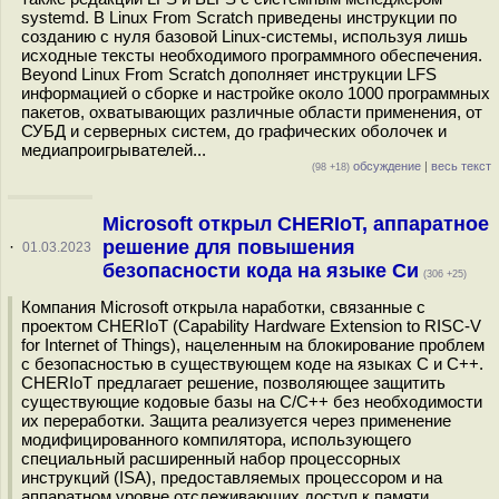
systemd. В Linux From Scratch приведены инструкции по
созданию с нуля базовой Linux-системы, используя лишь
исходные тексты необходимого программного обеспечения.
Beyond Linux From Scratch дополняет инструкции LFS
информацией о сборке и настройке около 1000 программных
пакетов, охватывающих различные области применения, от
СУБД и серверных систем, до графических оболочек и
медиапроигрывателей...
обсуждение
|
весь текст
(98 +18)
Microsoft открыл CHERIoT, аппаратное
решение для повышения
·
01.03.2023
безопасности кода на языке Си
(306 +25)
Компания Microsoft открыла наработки, связанные с
проектом CHERIoT (Capability Hardware Extension to RISC-V
for Internet of Things), нацеленным на блокирование проблем
с безопасностью в существующем коде на языках C и С++.
CHERIoT предлагает решение, позволяющее защитить
существующие кодовые базы на С/C++ без необходимости
их переработки. Защита реализуется через применение
модифицированного компилятора, использующего
специальный расширенный набор процессорных
инструкций (ISA), предоставляемых процессором и на
аппаратном уровне отслеживающих доступ к памяти,