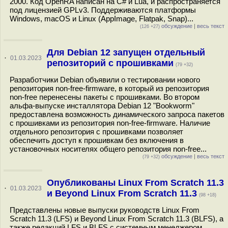
2000. Код OpenRA написан на С# и Lua, и распространяется
под лицензией GPLv3. Поддерживаются платформы
Windows, macOS и Linux (AppImage, Flatpak, Snap)...
обсуждение
|
весь текст
(126 +27)
Для Debian 12 запущен отдельный
·
01.03.2023
репозиторий с прошивками
(79 +32)
Разработчики Debian объявили о тестировании нового
репозитория non-free-firmware, в который из репозитория
non-free перенесены пакеты с прошивками. Во втором
альфа-выпуске инсталлятора Debian 12 "Bookworm"
предоставлена возможность динамического запроса пакетов
с прошивками из репозитория non-free-firmware. Наличие
отдельного репозитория с прошивками позволяет
обеспечить доступ к прошивкам без включения в
установочных носителях общего репозитория non-free...
обсуждение
|
весь текст
(79 +32)
Опубликованы Linux From Scratch 11.3
·
01.03.2023
и Beyond Linux From Scratch 11.3
(98 +18)
Представлены новые выпуски руководств Linux From
Scratch 11.3 (LFS) и Beyond Linux From Scratch 11.3 (BLFS), а
также редакций LFS и BLFS с системным менеджером