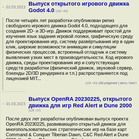
Выпуск открытого игрового движка
·
02.03.2023
Godot 4.0
(104 +43)
После четырёх лет разработки опубликован релиз
свободного игрового движка Godot 4.0, подходящего для
создания 2D- и 3D-игр. Движок поддерживает простой для
изучения язык задания игровой логики, графическую среду
для проектирования игр, систему развёртывания игр в один
клик, широкие возможности анимации и симуляции
физических процессов, встроенный отладчик и систему
выявления узких мест в производительности. Код игрового
движка, среды проектирования игр и сопутствующих
средств разработки (физический движок, звуковой сервер,
бэкенды 2D/3D рендеринга и т.п.) распространяются под
лицензией MIT...
обсуждение
|
весь текст
(104 +43)
Выпуск OpenRA 20230225, открытого
·
01.03.2023
движка для игр Red Alert и Dune 2000
(126 +27)
После двух лет разработки опубликован выпуск проекта
OpenRA 20230225, развивающего открытый движок для
многопользовательских стратегических игр на базе карт
Command & Conquer Tiberian Dawn, C&C Red Alert и Dune