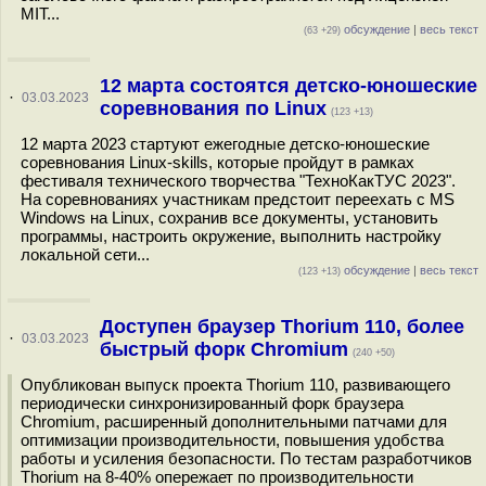
MIT...
обсуждение
|
весь текст
(63 +29)
12 марта состоятся детско-юношеские
·
03.03.2023
соревнования по Linux
(123 +13)
12 марта 2023 стартуют ежегодные детско-юношеские
соревнования Linux-skills, которые пройдут в рамках
фестиваля технического творчества "ТехноКакТУС 2023".
На соревнованиях участникам предстоит переехать с MS
Windows на Linux, сохранив все документы, установить
программы, настроить окружение, выполнить настройку
локальной сети...
обсуждение
|
весь текст
(123 +13)
Доступен браузер Thorium 110, более
·
03.03.2023
быстрый форк Chromium
(240 +50)
Опубликован выпуск проекта Thorium 110, развивающего
периодически синхронизированный форк браузера
Chromium, расширенный дополнительными патчами для
оптимизации производительности, повышения удобства
работы и усиления безопасности. По тестам разработчиков
Thorium на 8-40% опережает по производительности