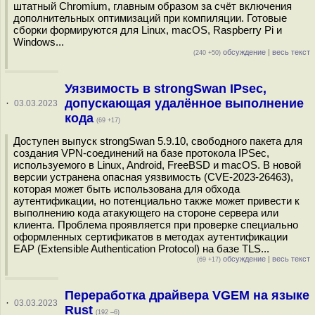
штатный Chromium, главным образом за счёт включения
дополнительных оптимизаций при компиляции. Готовые
сборки формируются для Linux, macOS, Raspberry Pi и
Windows...
обсуждение
|
весь текст
(240 +50)
Уязвимость в strongSwan IPsec,
допускающая удалённое выполнение
·
03.03.2023
кода
(69 +17)
Доступен выпуск strongSwan 5.9.10, свободного пакета для
создания VPN-соединений на базе протокола IPSec,
используемого в Linux, Android, FreeBSD и macOS. В новой
версии устранена опасная уязвимость (CVE-2023-26463),
которая может быть использована для обхода
аутентификации, но потенциально также может привести к
выполнению кода атакующего на стороне сервера или
клиента. Проблема проявляется при проверке специально
оформленных сертификатов в методах аутентификации
EAP (Extensible Authentication Protocol) на базе TLS...
обсуждение
|
весь текст
(69 +17)
Переработка драйвера VGEM на языке
·
03.03.2023
Rust
(192 –6)