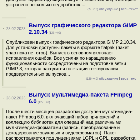
устранено несколько недоработок:...
обсуждение
|
весь текст
(74 +15)
Выпуск графического редактора GIMP
·
28.02.2023
2.10.34
(126 +40)
Опубликован выпуск графического редактора GIMP 2.10.34.
Для установки доступны пакеты в формате flatpak (пакет
snap пока не готов). Выпуск в основном включает
исправления ошибок. Все усилия по наращиванию
функциональности сосредоточены на подготовке ветки
GIMP 3, которая находится на стадии тестирования
предварительных выпусков...
обсуждение
|
весь текст
(126 +40)
Выпуск мультимедиа-пакета FFmpeg
·
28.02.2023
6.0
(127 +46)
После шести месяцев разработки доступен мультимедиа-
пакет FFmpeg 6.0, включающий набор приложений и
коллекцию библиотек для операций над различными
мультимедиа-форматами (запись, преобразование и
декодирование звуковых и видеоформатов). Пакет
распространяется под лицензиями LGPL и GPL, разработка