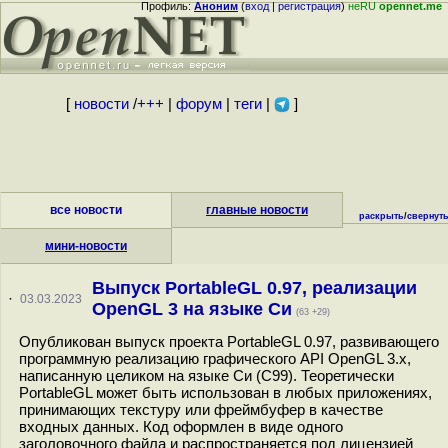
Профиль:
Аноним
(
вход
|
регистрация
)
неRU
opennet.me
[
новости
/
+++
|
форум
|
теги
|
]
все новости
главные новости
раскрыть
/
свернут
мини-новости
Выпуск PortableGL 0.97, реализации
·
03.03.2023
OpenGL 3 на языке Си
(63 +29)
Опубликован выпуск проекта PortableGL 0.97, развивающего
программную реализацию графического API OpenGL 3.x,
написанную целиком на языке Си (C99). Теоретически
PortableGL может быть использован в любых приложениях,
принимающих текстуру или фреймбуфер в качестве
входных данных. Код оформлен в виде одного
заголовочного файла и распространяется под лицензией