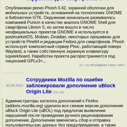
Опубликован релиз Phosh 0.42, экранной оболочки для
мобильных устройств, основанной на технологиях GNOME
и библиотеке GTK. Окружение изначально развивалось
компанией Purism в качестве аналога GNOME Shell для
смартфона Librem 5, но затем вошло в число
неофициальных проектов GNOME и используется в
postmarketOS, Mobian, Droidian, некоторых прошивках для
устройств Pine64 и редакции Fedora для смартфонов. Phosh
использует композитный сервер Phoc, работающий поверх
Wayland, а также собственную экранную клавиатуру
squeekboard. Наработки проекта распространяются под
лицензией GPLv3+...
обсуждение
|
весь текст
(31 +13)
Сотрудники Mozilla по ошибке
заблокировали дополнение uBlock
·
30.09.2024
Origin Lite
(150 +69)
Администраторы каталога дополнений к Firefox
(addons.mozilla.org) удалили все свежие версии дополнения
uBlock Origin Lite (uBOL) под предлогом выявления
нарушений после проведения ручного рецензирования
дополнения. Дополнению вменялись сбор и отправка
пользовательских данных без предупреждения, а также