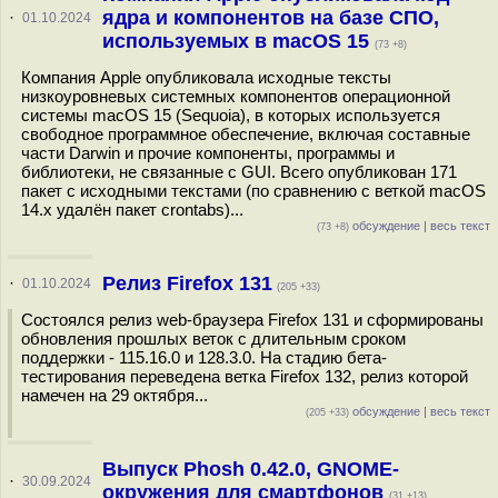
ядра и компонентов на базе СПО,
·
01.10.2024
используемых в macOS 15
(73 +8)
Компания Apple опубликовала исходные тексты
низкоуровневых системных компонентов операционной
системы macOS 15 (Sequoia), в которых используется
свободное программное обеспечение, включая составные
части Darwin и прочие компоненты, программы и
библиотеки, не связанные с GUI. Всего опубликован 171
пакет с исходными текстами (по сравнению с веткой macOS
14.x удалён пакет crontabs)...
обсуждение
|
весь текст
(73 +8)
Релиз Firefox 131
·
01.10.2024
(205 +33)
Состоялся релиз web-браузера Firefox 131 и сформированы
обновления прошлых веток с длительным сроком
поддержки - 115.16.0 и 128.3.0. На стадию бета-
тестирования переведена ветка Firefox 132, релиз которой
намечен на 29 октября...
обсуждение
|
весь текст
(205 +33)
Выпуск Phosh 0.42.0, GNOME-
·
30.09.2024
окружения для смартфонов
(31 +13)