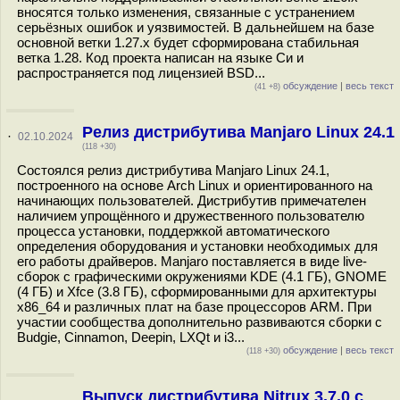
вносятся только изменения, связанные с устранением
серьёзных ошибок и уязвимостей. В дальнейшем на базе
основной ветки 1.27.x будет сформирована стабильная
ветка 1.28. Код проекта написан на языке Си и
распространяется под лицензией BSD...
обсуждение
|
весь текст
(41 +8)
Релиз дистрибутива Manjaro Linux 24.1
·
02.10.2024
(118 +30)
Состоялся релиз дистрибутива Manjaro Linux 24.1,
построенного на основе Arch Linux и ориентированного на
начинающих пользователей. Дистрибутив примечателен
наличием упрощённого и дружественного пользователю
процесса установки, поддержкой автоматического
определения оборудования и установки необходимых для
его работы драйверов. Manjaro поставляется в виде live-
сборок с графическими окружениями KDE (4.1 ГБ), GNOME
(4 ГБ) и Xfce (3.8 ГБ), сформированными для архитектуры
x86_64 и различных плат на базе процессоров ARM. При
участии сообщества дополнительно развиваются сборки с
Budgie, Cinnamon, Deepin, LXQt и i3...
обсуждение
|
весь текст
(118 +30)
Выпуск дистрибутива Nitrux 3.7.0 с