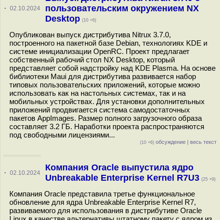
пользовательским окружением NX
·
02.10.2024
Desktop
(10 +6)
Опубликован выпуск дистрибутива Nitrux 3.7.0,
построенного на пакетной базе Debian, технологиях KDE и
системе инициализации OpenRC. Проект предлагает
собственный рабочий стол NX Desktop, который
представляет собой надстройку над KDE Plasma. На основе
библиотеки Maui для дистрибутива развивается набор
типовых пользовательских приложений, которые можно
использовать как на настольных системах, так и на
мобильных устройствах. Для установки дополнительных
приложений продвигается система самодостаточных
пакетов AppImages. Размер полного загрузочного образа
составляет 3.2 ГБ. Наработки проекта распространяются
под свободными лицензиями...
обсуждение
|
весь текст
(10 +6)
Компания Oracle выпустила ядро
·
02.10.2024
Unbreakable Enterprise Kernel R7U3
(25 +9)
Компания Oracle представила третье функциональное
обновление для ядра Unbreakable Enterprise Kernel R7,
развиваемого для использования в дистрибутиве Oracle
Linux в качестве альтернативы штатному пакету с ядром из