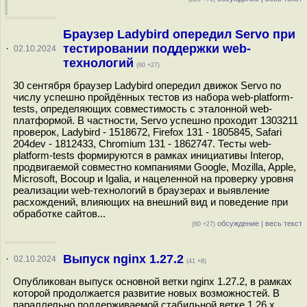
Браузер Ladybird опередил Servo при
тестировании поддержки web-
·
02.10.2024
технологий
(60 +27)
30 сентября браузер Ladybird опередил движок Servo по
числу успешно пройдённых тестов из набора web-platform-
tests, определяющих совместимость с эталонной web-
платформой. В частности, Servo успешно проходит 1303211
проверок, Ladybird - 1518672, Firefox 131 - 1805845, Safari
204dev - 1812433, Chromium 131 - 1862747. Тесты web-
platform-tests формируются в рамках инициативы Interop,
продвигаемой совместно компаниями Google, Mozilla, Apple,
Microsoft, Bocoup и Igalia, и нацеленной на проверку уровня
реализации web-технологий в браузерах и выявление
расхождений, влияющих на внешний вид и поведение при
обработке сайтов...
обсуждение
|
весь текст
(60 +27)
Выпуск nginx 1.27.2
·
02.10.2024
(41 +8)
Опубликован выпуск основной ветки nginx 1.27.2, в рамках
которой продолжается развитие новых возможностей. В
параллельно поддерживаемой стабильной ветке 1.26.x