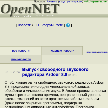
Профиль:
Аноним
(
вход
|
регистрация
)
неRU
opennet.me
[
новости
/
+++
|
форум
|
теги
|
]
все новости
главные новости
раскрыть
/
свернут
мини-новости
Выпуск свободного звукового
·
03.10.2024
редактора Ardour 8.8
(45 +21)
Опубликован релиз свободного звукового редактора Ardour
8.8, предназначенного для многоканальной записи,
обработки и микширования звука. В Ardour предоставляется
мультитрековая шкала времени, неограниченный уровень
отката изменений на всем протяжении работы с файлом
(даже после закрытия программы), поддержка
разнообразных аппаратных интерфейсов. Программа