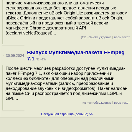
наличие минимизированного или автоматически
сгенерированного кода без предоставления исходных
текстов. Дополнение uBlock Origin Lite развивается автором
uBlock Origin и представляет собой вариант uBlock Origin,
переведённый на предложенный в третьей версии
манифеста Chrome декларативный API
(declarativeNetRequest)...
обсуждение
|
весь текст
(150 +69)
Выпуск мультимедиа-пакета FFmpeg
·
30.09.2024
7.1
(91 +35)
После шести месяцев разработки доступен мультимедиа-
пакет FFmpeg 7.1, включающий набор приложений и
коллекцию библиотек для операций над различными
мультимедиа-форматами (запись, преобразование и
декодирование звуковых и видеоформатов). Пакет написан
на языке Си и распространяется под лицензиями LGPL и
GPL...
обсуждение
|
весь текст
(91 +35)
Следующая страница (раньше) >>