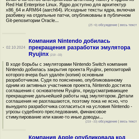
Red Hat Enterprise Linux. Ядро доступно для архитектур
x86_64 и ARM64 (aarch64). Исходные тексты ядра, включая
разбивку на отдельные патчи, опубликованы в публичном
Git-репозитории Oracle...
обсуждение
|
весь текст
(25 +9)
Компания Nintendo добилась
прекращения разработки эмулятора
·
02.10.2024
Ryujinx
(219 –33)
В ходе борьбы с эмуляторами Nintendo Switch компания
Nintendo добилась закрытия проекта Ryujinx, репозиторий
которого вчера был удалён (копия) основным
разработчиком. Судя по пояснению, опубликованному
одним из активных участников проекта, Nintendo достигла
соглашения с основателем Ryujinx, предусматривающее
прекращение дальнейшей работы над эмулятором. Детали
соглашения не разглашаются, поэтому пока не ясно, что
вынудило разработчика согласиться на условия Nintendo -
угрозы судебного преследования, финансовое
стимулирование или какие-то иные доводы...
обсуждение
|
весь текст
(219 –33)
Компания Apple опубликовала код