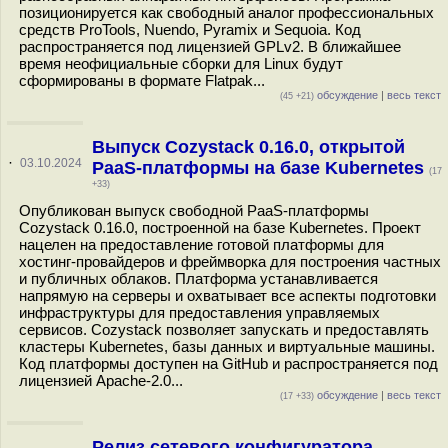
позиционируется как свободный аналог профессиональных
средств ProTools, Nuendo, Pyramix и Sequoia. Код
распространяется под лицензией GPLv2. В ближайшее
время неофициальные сборки для Linux будут
сформированы в формате Flatpak...
обсуждение
|
весь текст
(45 +21)
Выпуск Cozystack 0.16.0, открытой
·
03.10.2024
PaaS-платформы на базе Kubernetes
(17
+33)
Опубликован выпуск свободной PaaS-платформы
Cozystack 0.16.0, построенной на базе Kubernetes. Проект
нацелен на предоставление готовой платформы для
хостинг-провайдеров и фреймворка для построения частных
и публичных облаков. Платформа устанавливается
напрямую на серверы и охватывает все аспекты подготовки
инфраструктуры для предоставления управляемых
сервисов. Cozystack позволяет запускать и предоставлять
кластеры Kubernetes, базы данных и виртуальные машины.
Код платформы доступен на GitHub и распространяется под
лицензией Apache-2.0...
обсуждение
|
весь текст
(17 +33)
Релиз сетевого конфигуратора