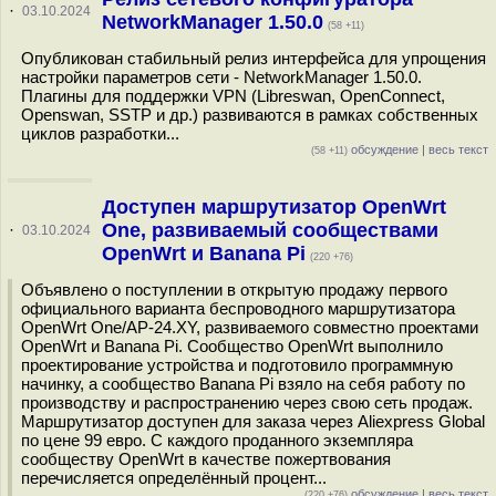
·
03.10.2024
NetworkManager 1.50.0
(58 +11)
Опубликован стабильный релиз интерфейса для упрощения
настройки параметров сети - NetworkManager 1.50.0.
Плагины для поддержки VPN (Libreswan, OpenConnect,
Openswan, SSTP и др.) развиваются в рамках собственных
циклов разработки...
обсуждение
|
весь текст
(58 +11)
Доступен маршрутизатор OpenWrt
One, развиваемый сообществами
·
03.10.2024
OpenWrt и Banana Pi
(220 +76)
Объявлено о поступлении в открытую продажу первого
официального варианта беспроводного маршрутизатора
OpenWrt One/AP-24.XY, развиваемого совместно проектами
OpenWrt и Banana Pi. Сообщество OpenWrt выполнило
проектирование устройства и подготовило программную
начинку, а сообщество Banana Pi взяло на себя работу по
производству и распространению через свою сеть продаж.
Маршрутизатор доступен для заказа через Aliexpress Global
по цене 99 евро. С каждого проданного экземпляра
сообществу OpenWrt в качестве пожертвования
перечисляется определённый процент...
обсуждение
|
весь текст
(220 +76)