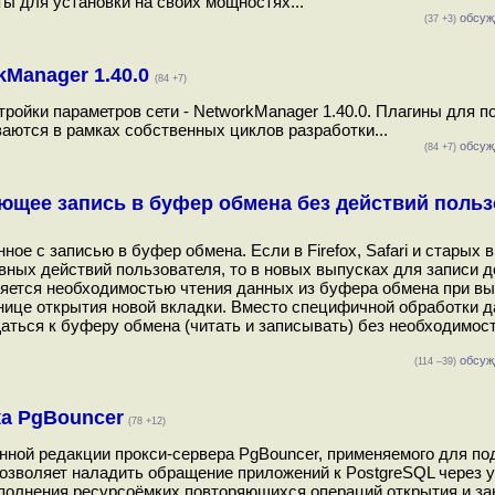
кты для установки на своих мощностях...
обсуж
(37 +3)
kManager 1.40.0
(84 +7)
ройки параметров сети - NetworkManager 1.40.0. Плагины для 
ваются в рамках собственных циклов разработки...
обсуж
(84 +7)
ющее запись в буфер обмена без действий поль
ое с записью в буфер обмена. Если в Firefox, Safari и старых 
вных действий пользователя, то в новых выпусках для записи д
няется необходимостью чтения данных из буфера обмена при в
анице открытия новой вкладки. Вместо специфичной обработки 
аться к буферу обмена (читать и записывать) без необходимос
обсуж
(114 –39)
ка PgBouncer
(78 +12)
енной редакции прокси-сервера PgBouncer, применяемого для п
озволяет наладить обращение приложений к PostgreSQL через 
полнения ресурсоёмких повторяющихся операций открытия и за