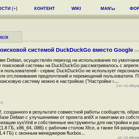
ОСТИ
(
+
)
КОНТЕНТ
WIKI
MAN'ы
ФО
ости
поисковой системой DuckDuckGo вместо Google
(13
иве Debian, осуществлён переход на использование по умолчан
 поисковой системы на DuckDuckGo рассматривалось с апреля 
ти пользователей - сервис DuckDuckGo не использует персонал
для отслеживания предпочтений и перемещений пользователя. П
исковую систему можно в настройках ("Настройки ›....
обсуж
(134 +22)
10)
2, созданного в результате совместной работы сообществ, обр
базе Debian с улучшениями от проекта antiX и пакетами из собст
изации sysVinit и собственные инструменты для настройки и р
1.8 ГБ, x86_64, i386) с рабочим столом Xfce, а также 64-разряд
.4 ГБ) с оконным менеджером fluxbox...
обсуж
(49 +10)