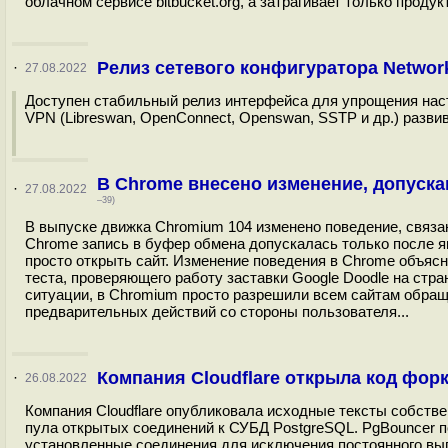
облачном сервисе bitbucket.org, а затрагивает только проду
Релиз сетевого конфигуратора Networ
·
27.08.2022
Доступен стабильный релиз интерфейса для упрощения наст
VPN (Libreswan, OpenConnect, Openswan, SSTP и др.) разви
В Chrome внесено изменение, допуска
·
27.08.2022
–39)
В выпуске движка Chromium 104 изменено поведение, связанн
Chrome запись в буфер обмена допускалась только после я
просто открыть сайт. Изменение поведения в Chrome объяс
теста, проверяющего работу заставки Google Doodle на стр
ситуации, в Chromium просто разрешили всем сайтам обращ
предварительных действий со стороны пользователя...
Компания Cloudflare открыла код фор
·
26.08.2022
Компания Cloudflare опубликовала исходные тексты собств
пула открытых соединений к СУБД PostgreSQL. PgBouncer п
установленные соединения для исключения постоянного вы