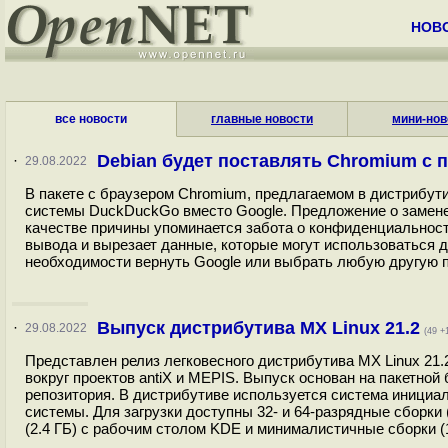
НОВ
все новости
главные новости
мини-нов
Debian будет поставлять Chromium с 
·
29.08.2022
В пакете с браузером Chromium, предлагаемом в дистрибут
системы DuckDuckGo вместо Google. Предложение о замене
качестве причины упоминается забота о конфиденциальнос
вывода и вырезает данные, которые могут использоваться 
необходимости вернуть Google или выбрать любую другую по
Выпуск дистрибутива MX Linux 21.2
·
29.08.2022
(49 +
Представлен релиз легковесного дистрибутива MX Linux 21.
вокруг проектов antiX и MEPIS. Выпуск основан на пакетной 
репозитория. В дистрибутиве используется система инициал
системы. Для загрузки доступны 32- и 64-разрядные сборки (
(2.4 ГБ) с рабочим столом KDE и минималистичные сборки (1