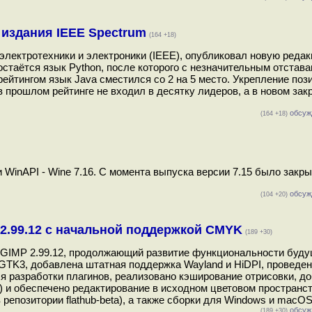
издания IEEE Spectrum
(164 +18)
лектротехники и электроники (IEEE), опубликовал новую редак
стаётся язык Python, после которого с незначительным отстав
ейтингом язык Java сместился со 2 на 5 место. Укрепление поз
в прошлом рейтинге не входил в десятку лидеров, а в новом зак
обсуж
(164 +18)
inAPI - Wine 7.16. С момента выпуска версии 7.15 было закры
обсуж
(104 +20)
2.99.12 с начальной поддержкой CMYK
(189 +30)
а GIMP 2.99.12, продолжающий развитие функциональности буд
 GTK3, добавлена штатная поддержка Wayland и HiDPI, проведе
я разработки плагинов, реализовано кэширование отрисовки, д
on) и обеспечено редактирование в исходном цветовом пространс
 репозитории flathub-beta), а также сборки для Windows и macOS.
обсуж
(189 +30)