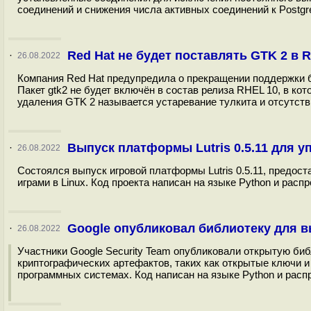
соединений и снижения числа активных соединений к Postgr
Red Hat не будет поставлять GTK 2 в 
·
26.08.2022
Компания Red Hat предупредила о прекращении поддержки би
Пакет gtk2 не будет включён в состав релиза RHEL 10, в ко
удаления GTK 2 называется устаревание тулкита и отсутстви
Выпуск платформы Lutris 0.5.11 для у
·
26.08.2022
Состоялся выпуск игровой платформы Lutris 0.5.11, предос
играми в Linux. Код проекта написан на языке Python и расп
Google опубликовал библиотеку для 
·
26.08.2022
Участники Google Security Team опубликовали открытую би
криптографических артефактов, таких как открытые ключи 
программных системах. Код написан на языке Python и распр