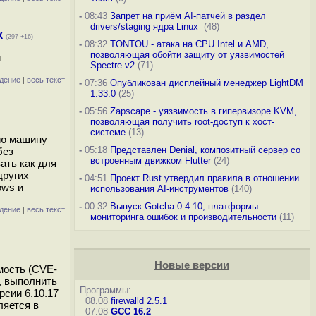
-
08:43
Запрет на приём AI-патчей в раздел
drivers/staging ядра Linux
(48)
к
(297 +16)
-
08:32
TONTOU - атака на CPU Intel и AMD,
позволяющая обойти защиту от уязвимостей
и
Spectre v2
(71)
дение
|
весь текст
-
07:36
Опубликован дисплейный менеджер LightDM
1.33.0
(25)
-
05:56
Zapscape - уязвимость в гипервизоре KVM,
позволяющая получить root-доступ к хост-
системе
(13)
ую машину
-
05:18
Представлен Denial, композитный сервер со
без
встроенным движком Flutter
(24)
ать как для
других
-
04:51
Проект Rust утвердил правила в отношении
ows и
использования AI-инструментов
(140)
-
00:32
Выпуск Gotcha 0.4.10, платформы
дение
|
весь текст
мониторинга ошибок и производительности
(11)
Новые версии
мость (CVE-
, выполнить
Программы:
сии 6.10.17
08.08
firewalld 2.5.1
вляется в
07.08
GCC 16.2