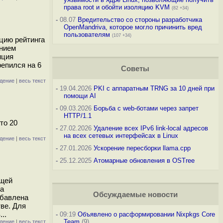
права root и обойти изоляцию KVM
(82 +34)
-
08.07
Вредительство со стороны разработчика
OpenMandriva, которое могло причинить вред
пользователям
(107 +34)
цию рейтинга
анием
иция
репился на 6
Советы
дение
|
весь текст
-
19.04.2026
PKI с аппаратным TRNG за 10 дней при
помощи AI
-
09.03.2026
Борьба с web-ботами через запрет
HTTP/1.1
то 20
-
27.02.2026
Удаление всех IPv6 link-local адресов
на всех сетевых интерфейсах в Linux
дение
|
весь текст
-
27.01.2026
Ускорение пересборки llama.cpp
-
25.12.2025
Атомарные обновления в OSTree
ущей
на
Обсуждаемые новости
обавлена
тве. Для
..
-
09:19
Объявлено о расформировании Nixpkgs Core
Team
(9)
дение
|
весь текст