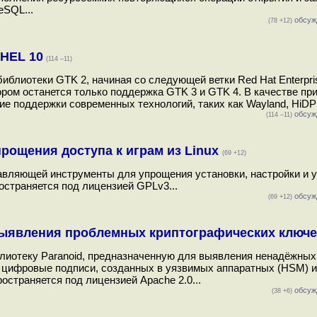
eSQL...
обсуж
(78 +12)
RHEL 10
(114 –11)
блиотеки GTK 2, начиная со следующей ветки Red Hat Enterpris
тором останется только поддержка GTK 3 и GTK 4. В качестве пр
е поддержки современных технологий, таких как Wayland, HiDPI
обсуж
(114 –11)
прощения доступа к играм из Linux
(69 +12)
тавляющей инструменты для упрощения установки, настройки и 
ространяется под лицензией GPLv3...
обсуж
(69 +12)
выявления проблемных криптографических ключ
блиотеку Paranoid, предназначенную для выявления ненадёжных
и цифровые подписи, созданных в уязвимых аппаратных (HSM) и
остраняется под лицензией Apache 2.0...
обсуж
(38 +6)