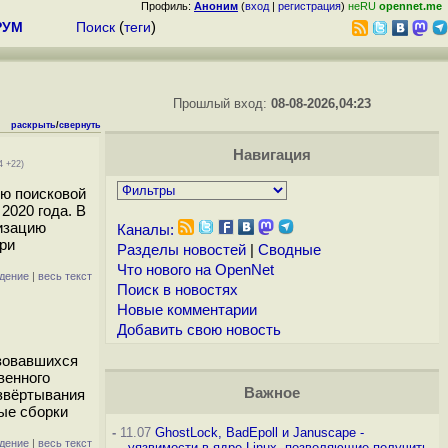
Профиль:
Аноним
(
вход
|
регистрация
)
неRU
opennet.me
РУМ
Поиск
(
теги
)
Прошлый вход:
08-08-2026,04:23
раскрыть
/
свернуть
Навигация
4 +22)
ию поисковой
2020 года. В
изацию
Каналы:
ри
Разделы новостей
|
Сводные
Что нового на OpenNet
дение
|
весь текст
Поиск в новостях
Новые комментарии
Добавить свою новость
азовавшихся
венного
Важное
азвёртывания
ные сборки
-
11.07
GhostLock, BadEpoll и Januscape -
дение
|
весь текст
уязвимости в ядре Linux, позволяющие получить