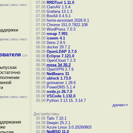
07.08
RRDTool 1.11.0
дение
|
весь текст
07.08
ClamAV 1.5.4
07.08
Grafana 13.1.3
07.08
Box64 0.4.5-1
07.08
home-assistant 2026.8.1
07.08
Chrome 151.0.7922.108
07.08
WordPress 7.0.3
поддержки
07.08
nmap 7.991
06.08
icewm 4.1
дение
|
весь текст
06.08
Deno 2.9.5
06.08
docker 29.7.2
06.08
OpenLDAP 2.7.0
зователя
06.08
Eclipse 7.121.0
(114
06.08
OpenCloud 7.2.3
06.08
mesa 3d 26.2
выпусках
05.08
OpenVPN 2.7.6
остаточно
05.08
NetBeans 31
ыполнении
05.08
ublock 1.73.0
данной
05.08
gstreamer 1.28.6
ти
05.08
PowerDNS 5.1.4
05.08
node.js 26.7.0
05.08
VSCode 1.132.0
дение
|
весь текст
05.08
Python 3.13.15, 3.14.7
далее>>
Дистрибутивы:
05.08
Tails 7.10.1
оддержания
04.08
Deepin 25.2.1
уже
03.08
Azure Linux 3.0.20260803
крытия
01.08
NetBSD 11.0