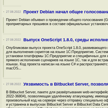
Проект Debian начал общее голосован
·
27.08.2022
Проект Debian объявил о проведении общего голосования (GR,
проприетарных прошивок в составе официальных установочных
Выпуск OneScript 1.8.0, среды исполн
·
27.08.2022
Опубликован выпуск проекта OneScript 1.8.0, развивающег
для выполнения скриптов на языке 1С:Предприятие. Систем
установки платформы 1С:Предприятие и специфичных для н
прямого исполнения сценариев на языке 1С, так и для встр
языках. Код проекта написан на языке С# и распространяетс
macOS...
Уязвимость в Bitbucket Server, позво
·
27.08.2022
В Bitbucket Server, пакете для развёртывания web-интерфей
2022-36804), позволяющая удалённому атакующему, имеюще
произвольный код на сервере через отправку специально о
и устранена в выпусках Bitbucket Server и Bitbucket Data Center