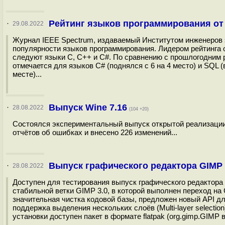
Рейтинг языков программирования от 
·
29.08.2022
Журнал IEEE Spectrum, издаваемый Институтом инженеров э
популярности языков программирования. Лидером рейтинга о
следуют языки C, C++ и С#. По сравнению с прошлогодним р
отмечается для языков C# (поднялся с 6 на 4 место) и SQL (
месте)...
Выпуск Wine 7.16
·
28.08.2022
(104 +20)
Состоялся экспериментальный выпуск открытой реализации W
отчётов об ошибках и внесено 226 изменений...
Выпуск графического редактора GIMP 
·
28.08.2022
Доступен для тестирования выпуск графического редактор
стабильной ветки GIMP 3.0, в которой выполнен переход на
значительная чистка кодовой базы, предложен новый API дл
поддержка выделения нескольких слоёв (Multi-layer selecti
установки доступен пакет в формате flatpak (org.gimp.GIMP в