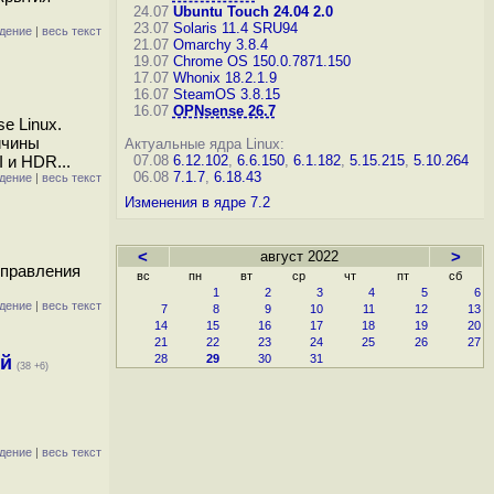
24.07
Ubuntu Touch 24.04 2.0
23.07
Solaris 11.4 SRU94
дение
|
весь текст
21.07
Omarchy 3.8.4
19.07
Chrome OS 150.0.7871.150
17.07
Whonix 18.2.1.9
16.07
SteamOS 3.8.15
16.07
OPNsense 26.7
e Linux.
ичины
Актуальные ядра Linux:
 и HDR...
07.08
6.12.102
,
6.6.150
,
6.1.182
,
5.15.215
,
5.10.264
06.08
7.1.7
,
6.18.43
дение
|
весь текст
Изменения в ядре 7.2
<
август 2022
>
управления
вс
пн
вт
ср
чт
пт
сб
1
2
3
4
5
6
дение
|
весь текст
7
8
9
10
11
12
13
14
15
16
17
18
19
20
21
22
23
24
25
26
27
ей
28
29
30
31
(38 +6)
дение
|
весь текст