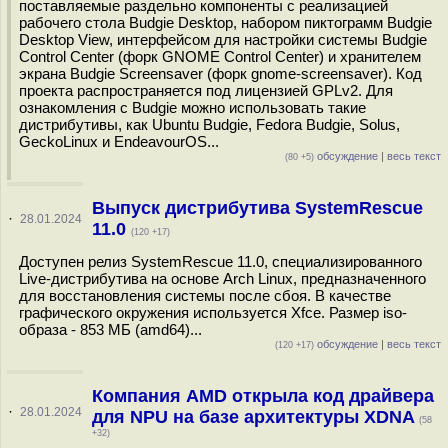
поставляемые раздельно компоненты с реализацией
рабочего стола Budgie Desktop, набором пиктограмм Budgie
Desktop View, интерфейсом для настройки системы Budgie
Control Center (форк GNOME Control Center) и хранителем
экрана Budgie Screensaver (форк gnome-screensaver). Код
проекта распространяется под лицензией GPLv2. Для
ознакомления с Budgie можно использовать такие
дистрибутивы, как Ubuntu Budgie, Fedora Budgie, Solus,
GeckoLinux и EndeavourOS...
обсуждение
|
весь текст
(80 +5)
Выпуск дистрибутива SystemRescue
·
28.01.2024
11.0
(120 +17)
Доступен релиз SystemRescue 11.0, специализированного
Live-дистрибутива на основе Arch Linux, предназначенного
для восстановления системы после сбоя. В качестве
графического окружения используется Xfce. Размер iso-
образа - 853 МБ (amd64)...
обсуждение
|
весь текст
(120 +17)
Компания AMD открыла код драйвера
·
28.01.2024
для NPU на базе архитектуры XDNA
(58
+32)