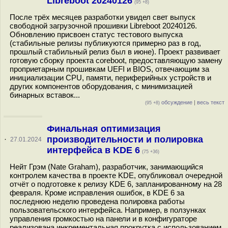
Libreboot 20240126
(95 +8)
После трёх месяцев разработки увидел свет выпуск
свободной загрузочной прошивки Libreboot 20240126.
Обновлению присвоен статус тестового выпуска
(стабильные релизы публикуются примерно раз в год,
прошлый стабильный релиз был в июне). Проект развивает
готовую сборку проекта coreboot, предоставляющую замену
проприетарным прошивкам UEFI и BIOS, отвечающим за
инициализации CPU, памяти, периферийных устройств и
других компонентов оборудования, с минимизацией
бинарных вставок...
обсуждение
|
весь текст
(95 +8)
Финальная оптимизация
производительности и полировка
·
27.01.2024
интерфейса в KDE 6
(75 +36)
Нейт Грэм (Nate Graham), разработчик, занимающийся
контролем качества в проекте KDE, опубликовал очередной
отчёт о подготовке к релизу KDE 6, запланированному на 28
февраля. Кроме исправления ошибок, в KDE 6 за
последнюю неделю проведена полировка работы
пользовательского интерфейса. Например, в ползунках
управления громкостью на панели и в конфигураторе
реализована инкрементальная прокрутка с использованием