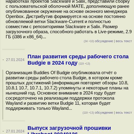
наработках проектов Slackware и Salix, представили сборку
с пользовательской оболочной MATE, дополняющую ранее
опубликованное окружение на основе оконного менеджера
Openbox. Дистрибутив формируется на основе постоянно
обновляемой ветки Slackware-Current и полностью
совместим с репозиториями Slackware и Salix. Размер
загрузочного образа, способного работать в Live-режиме, 2.9
ГБ (i386 и x86_64)...
обсуждение
|
весь текст
(34 +10)
План развития среды рабочего стола
·
27.01.2024
Budgie в 2024 году
(119 +13)
Организация Buddies Of Budgie опубликовала отчёт о
развитии среды рабочего стола Budgie, в котором кроме
прошлых достижений (информация повторяет обзоры 10.8,
10.8.1 10.7, 10.7.1, 10.7.2) упомянуты и некоторые планы на
нынешний год. Основное внимание в 2024 году будет
сосредоточено на реализации поддержки протокола
Wayland и развитию ветки Budgie 11, которая будет
поддерживать только Wayland...
обсуждение
|
весь текст
(119 +13)
Выпуск загрузочной прошивки
·
27.01.2024