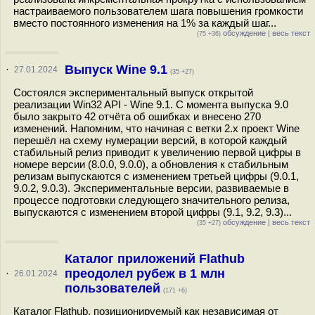
настраиваемого пользователем шага повышения громкости
вместо постоянного изменения на 1% за каждый шаг...
обсуждение
|
весь текст
(75 +36)
Выпуск Wine 9.1
·
27.01.2024
(35 +27)
Состоялся экспериментальный выпуск открытой
реализации Win32 API - Wine 9.1. С момента выпуска 9.0
было закрыто 42 отчёта об ошибках и внесено 270
изменений. Напомним, что начиная с ветки 2.x проект Wine
перешёл на схему нумерации версий, в которой каждый
стабильный релиз приводит к увеличению первой цифры в
номере версии (8.0.0, 9.0.0), а обновления к стабильным
релизам выпускаются с изменением третьей цифры (9.0.1,
9.0.2, 9.0.3). Экспериментальные версии, развиваемые в
процессе подготовки следующего значительного релиза,
выпускаются с изменением второй цифры (9.1, 9.2, 9.3)...
обсуждение
|
весь текст
(35 +27)
Каталог приложений Flathub
преодолел рубеж в 1 млн
·
26.01.2024
пользователей
(171 +6)
Каталог Flathub, позиционируемый как независимая от