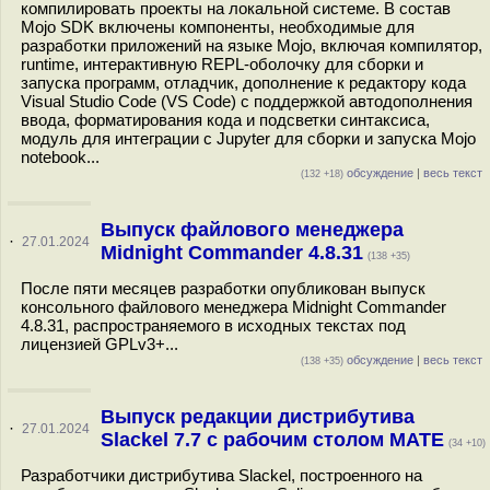
компилировать проекты на локальной системе. В состав
Mojo SDK включены компоненты, необходимые для
разработки приложений на языке Mojo, включая компилятор,
runtime, интерактивную REPL-оболочку для сборки и
запуска программ, отладчик, дополнение к редактору кода
Visual Studio Code (VS Code) с поддержкой автодополнения
ввода, форматирования кода и подсветки синтаксиса,
модуль для интеграции с Jupyter для сборки и запуска Mojo
notebook...
обсуждение
|
весь текст
(132 +18)
Выпуск файлового менеджера
·
27.01.2024
Midnight Commander 4.8.31
(138 +35)
После пяти месяцев разработки опубликован выпуск
консольного файлового менеджера Midnight Commander
4.8.31, распространяемого в исходных текстах под
лицензией GPLv3+...
обсуждение
|
весь текст
(138 +35)
Выпуск редакции дистрибутива
·
27.01.2024
Slackel 7.7 с рабочим столом MATE
(34 +10)
Разработчики дистрибутива Slackel, построенного на