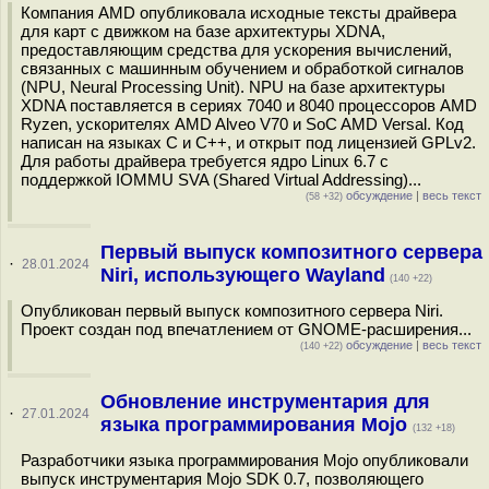
Компания AMD опубликовала исходные тексты драйвера
для карт с движком на базе архитектуры XDNA,
предоставляющим средства для ускорения вычислений,
связанных с машинным обучением и обработкой сигналов
(NPU, Neural Processing Unit). NPU на базе архитектуры
XDNA поставляется в сериях 7040 и 8040 процессоров AMD
Ryzen, ускорителях AMD Alveo V70 и SoC AMD Versal. Код
написан на языках С и С++, и открыт под лицензией GPLv2.
Для работы драйвера требуется ядро Linux 6.7 с
поддержкой IOMMU SVA (Shared Virtual Addressing)...
обсуждение
|
весь текст
(58 +32)
Первый выпуск композитного сервера
·
28.01.2024
Niri, использующего Wayland
(140 +22)
Опубликован первый выпуск композитного сервера Niri.
Проект создан под впечатлением от GNOME-расширения...
обсуждение
|
весь текст
(140 +22)
Обновление инструментария для
·
27.01.2024
языка программирования Mojo
(132 +18)
Разработчики языка программирования Mojo опубликовали
выпуск инструментария Mojo SDK 0.7, позволяющего