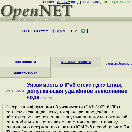
Профиль:
Аноним
(
вход
|
регистрация
)
неRU
opennet.me
[
новости
/
+++
|
форум
|
теги
|
]
все новости
главные новости
раскрыть
/
свернут
мини-новости
Уязвимость в IPv6-стеке ядра Linux,
допускающая удалённое выполнение
·
29.01.2024
кода
(296 +19)
Раскрыта информация об уязвимости (CVE-2023-6200) в
сетевом стеке ядра Linux, которая при определённых
обстоятельствах позволяет злоумышленнику из локальной
сети добиться выполнения своего кода через отправку
специально оформленного пакета ICMPv6 с сообщением RA
(Router Advertisement), предназначенным для