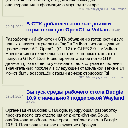
анонсирования информации о маршрутизаторе...
обсуждение
|
весь текст
(296 +19)
В GTK добавлены новые движки
·
29.01.2024
отрисовки для OpenGL и Vulkan
(117 +28)
Разработчики библиотеки GTK объявили о готовности двух
новых движков отрисовки - "ngl" и "vulkan", использующих
графические API OpenGL (GL 3.3+ и GLES 3.0+) и Vulkan.
Новые движки включены в состав экспериментального
выпуска GTK 4.13.6. В экспериментальной ветке GTK
движок ngl включён по умолчанию, но в случае выявления
значительных проблем в следующей стабильной ветке 4.14
может быть возвращён старый движок отрисовки "gl"...
обсуждение
|
весь текст
(117 +28)
Выпуск среды рабочего стола Budgie
·
28.01.2024
10.9 с начальной поддержкой Wayland
(80 +5)
Организация Buddies Of Budgie, курирующая разработку
проекта после его отделения от дистрибутива Solus,
опубликовала обновление среды рабочего стола Budgie
10.9.0. Пользовательское окружение образуют