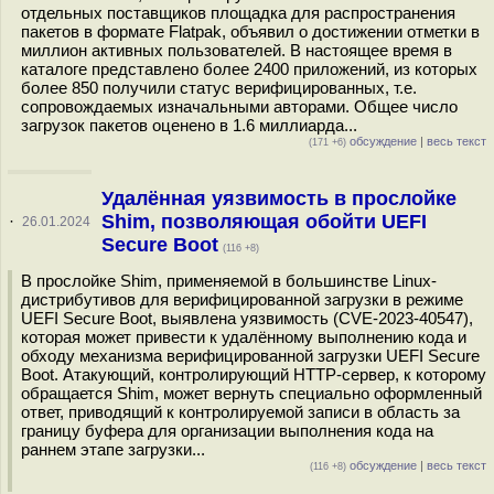
отдельных поставщиков площадка для распространения
пакетов в формате Flatpak, объявил о достижении отметки в
миллион активных пользователей. В настоящее время в
каталоге представлено более 2400 приложений, из которых
более 850 получили статус верифицированных, т.е.
сопровождаемых изначальными авторами. Общее число
загрузок пакетов оценено в 1.6 миллиарда...
обсуждение
|
весь текст
(171 +6)
Удалённая уязвимость в прослойке
Shim, позволяющая обойти UEFI
·
26.01.2024
Secure Boot
(116 +8)
В прослойке Shim, применяемой в большинстве Linux-
дистрибутивов для верифицированной загрузки в режиме
UEFI Secure Boot, выявлена уязвимость (CVE-2023-40547),
которая может привести к удалённому выполнению кода и
обходу механизма верифицированной загрузки UEFI Secure
Boot. Атакующий, контролирующий HTTP-сервер, к которому
обращается Shim, может вернуть специально оформленный
ответ, приводящий к контролируемой записи в область за
границу буфера для организации выполнения кода на
раннем этапе загрузки...
обсуждение
|
весь текст
(116 +8)