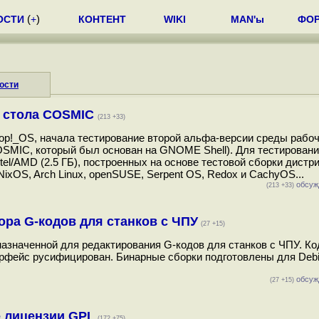
ОСТИ
(
+
)
КОНТЕНТ
WIKI
MAN'ы
ФО
ости
о стола COSMIC
(213 +33)
p!_OS, начала тестирование второй альфа-версии среды рабоч
OSMIC, который был основан на GNOME Shell). Для тестирован
tel/AMD (2.5 ГБ), построенных на основе тестовой сборки дистр
NixOS, Arch Linux, openSUSE, Serpent OS, Redox и CachyOS...
обсуж
(213 +33)
ора G-кодов для станков с ЧПУ
(27 +15)
значенной для редактирования G-кодов для станков с ЧПУ. Ко
рфейс русифицирован. Бинарные сборки подготовлены для Debia
обсуж
(27 +15)
 лицензии GPL
(172 +75)