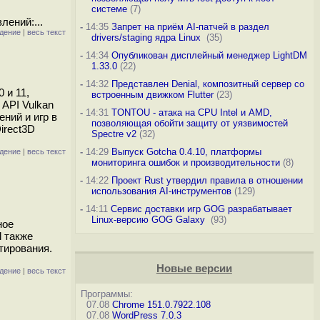
системе
(7)
лений:...
-
14:35
Запрет на приём AI-патчей в раздел
дение
|
весь текст
drivers/staging ядра Linux
(35)
-
14:34
Опубликован дисплейный менеджер LightDM
1.33.0
(22)
-
14:32
Представлен Denial, композитный сервер со
 и 11,
встроенным движком Flutter
(23)
API Vulkan
-
14:31
TONTOU - атака на CPU Intel и AMD,
ний и игр в
позволяющая обойти защиту от уязвимостей
irect3D
Spectre v2
(32)
-
14:29
Выпуск Gotcha 0.4.10, платформы
дение
|
весь текст
мониторинга ошибок и производительности
(8)
-
14:22
Проект Rust утвердил правила в отношении
использования AI-инструментов
(129)
-
14:11
Сервис доставки игр GOG разрабатывает
Linux-версию GOG Galaxy
(93)
ное
l также
тирования.
Новые версии
дение
|
весь текст
Программы:
07.08
Chrome 151.0.7922.108
07.08
WordPress 7.0.3