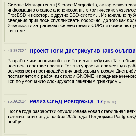
Симоне Маргарителли (Simone Margaritelli), автор межсетево
информацию о ранее анонсированных критических уязвимост
FreeBSD и некоторые другие BSD-системы. Изначально публ
сведения пришлось опубликовать досрочно, до того как бол
Уязвимости затрагивают сервер печати CUPS и позволяют 
системе...
Проект Tor и дистрибутив Tails объяв
·
26.09.2024
Разработчики анонимной сети Tor и дистрибутива Tails объя
вестись в составе проекта Tor, что упростит совместную р
возможности противодействия цифровым угрозам. Дистрибутив
поставляется с рабочим столом GNOME и предназначенного 
Tor, по умолчанию блокируются пакетным фильтром...
Релиз СУБД PostgreSQL 17
·
26.09.2024
(106 +81)
После года разработки опубликована новая стабильная вет
течение пяти лет до ноября 2029 года. Поддержка PostgreSQ
ноября...