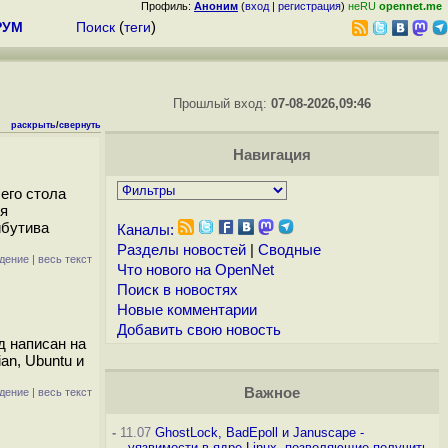
Профиль:
Аноним
(
вход
|
регистрация
)
неRU
opennet.me
РУМ
Поиск
(
теги
)
Прошлый вход:
07-08-2026,09:46
раскрыть
/
свернуть
Навигация
его стола
ия
ибутива
Каналы:
Разделы новостей
|
Сводные
дение
|
весь текст
Что нового на OpenNet
Поиск в новостях
Новые комментарии
Добавить свою новость
д написан на
n, Ubuntu и
Важное
дение
|
весь текст
-
11.07
GhostLock, BadEpoll и Januscape -
уязвимости в ядре Linux, позволяющие получить