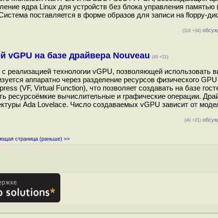
твление ядра Linux для устройств без блока управления памятью
истема поставляется в форме образов для записи на floppy-ди
обсуж
(116 +34)
ей vGPU на базе драйвера Nouveau
(40 +21)
x с реализацией технологии vGPU, позволяющей использовать 
зуется аппаратно через разделение ресурсов физического GPU
s (VF, Virtual Function), что позволяет создавать на базе гос
ь ресурсоёмкие вычислительные и графические операции. Дра
ектуры Ada Lovelace. Число создаваемых vGPU зависит от моде
обсуж
(40 +21)
ющая страница (раньше) >>