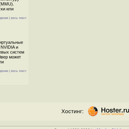
 (MMU).
ски или
дение
|
весь текст
виртуальные
 NVIDIA и
тевых систем
йвер может
ли
дение
|
весь текст
Хостинг: