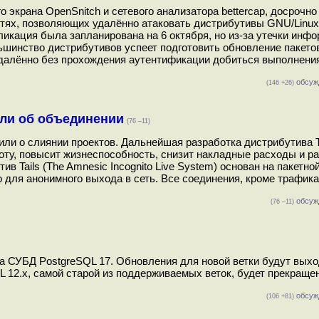
го экрана OpenSnitch и сетевого анализатора bettercap, досрочн
ях, позволяющих удалённо атаковать дистрибутивы GNU/Linux, 
икация была запланирована на 6 октября, но из-за утечки инф
ьшинство дистрибутивов успеет подготовить обновление пакето
удалённо без прохождения аутентификации добиться выполнения
обсуж
(146 +26)
или об объединении
(76 –11)
вили о слиянии проектов. Дальнейшая разработка дистрибутива T
аботу, повысит жизнеспособность, снизит накладные расходы и р
 Tails (The Amnesic Incognito Live System) основан на пакетной
для анонимного выхода в сеть. Все соединения, кроме трафика
обсуж
(76 –11)
ка СУБД PostgreSQL 17. Обновления для новой ветки будут выхо
L 12.x, самой старой из поддерживаемых веток, будет прекраще
обсуж
(106 +81)