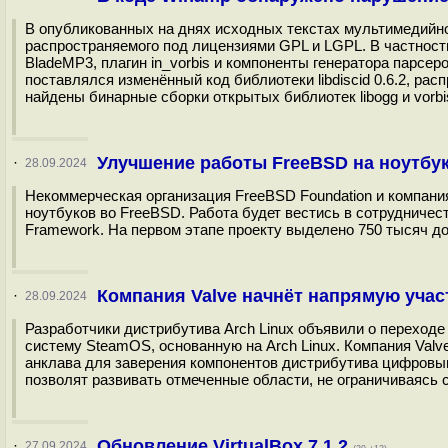
В опубликованных на днях исходных текстах мультимедийн
распространяемого под лицензиями GPL и LGPL. В частности
BladeMP3, плагин in_vorbis и компоненты генератора парсер
поставлялся изменённый код библиотеки libdiscid 0.6.2, ра
найдены бинарные сборки открытых библиотек libogg и vorbi
Улучшение работы FreeBSD на ноутбук
·
28.09.2024
Некоммерческая организация FreeBSD Foundation и компан
ноутбуков во FreeBSD. Работа будет вестись в сотрудничес
Framework. На первом этапе проекту выделено 750 тысяч до
Компания Valve начнёт напрямую участ
·
28.09.2024
Разработчики дистрибутива Arch Linux объявили о переходе
систему SteamOS, основанную на Arch Linux. Компания Val
анклава для заверения компонентов дистрибутива цифровы
позволят развивать отмеченные области, не ограничиваясь
Обновление VirtualBox 7.1.2
·
27.09.2024