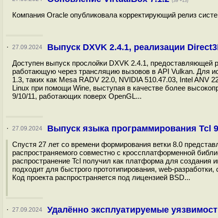
(39 +13)
Компания Oracle опубликовала корректирующий релиз системы
Выпуск DXVK 2.4.1, реализации Direct
·
27.09.2024
Доступен выпуск прослойки DXVK 2.4.1, предоставляющей реали
работающую через трансляцию вызовов в API Vulkan. Для и
1.3, таких как Mesa RADV 22.0, NVIDIA 510.47.03, Intel AN
Linux при помощи Wine, выступая в качестве более высокоп
9/10/11, работающих поверх OpenGL...
Выпуск языка программирования Tcl 9
·
27.09.2024
Спустя 27 лет со времени формирования ветки 8.0 представл
распространяемого совместно с кроссплатформенной библи
распространение Tcl получил как платформа для создания и
подходит для быстрого прототипирования, web-разработки, 
Код проекта распространяется под лицензией BSD...
Удалённо эксплуатируемые уязвимост
·
27.09.2024