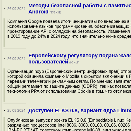
Методы безопасной работы с памятью
·
26.09.2024
Android
(276 +31)
Компания Google подвела итоги инициативы по внедрению в A
использование языков программирования, обеспечивающих б
проектирование API с оглядкой на безопасность. Изменения
в 2019 году до 24% в 2024 году, что значительно ниже средне
Европейскому регулятору подана жало
·
26.09.2024
пользователей
(90 +18)
Организация noyb (Европейский центр цифровых прав) отпр
которой обвинила компанию Mozilla в скрытом включении в Fir
передачи телеметрии рекламным сетям. По мнению заявител
общий регламент по защите данных (GDPR), так как позволя
технологии PPA от использования Cookie в том, что отслежив
Доступен ELKS 0.8, вариант ядра Linu
·
25.09.2024
Опубликован выпуск проекта ELKS 0.8 (Embeddable Linux Ke
разрядных процессоров Intel 8086, 8088, 80188, 80186, 802
IBM-PC XT / AT, советском компьютере MK-88, винтажной пл