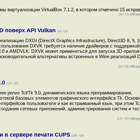
 виртуализации VirtualBox 7.1.2, в котором отмечено 15 исправ
обсуж
(39 +13)
3D поверх API Vulkan
(14 +16)
зацию DXGI (DirectX Graphics Infrastructure), Direct3D 8, 9, 10
спользования DXVK требуется наличие драйверов с поддержкой 
V 22.0 и AMDVLK. DXVK может применяться для запуска 3D-приложе
роизводительной альтернативы встроенных в Wine реализаций D
обсуж
(14 +16)
.0
(172 +37)
ен релиз Tcl/Tk 9.0, динамического языка программирования,
отекой базовых элементов графического интерфейса Tk. Основ
нтерфейсов пользователя и как встраиваемый язык, при этом Tc
создания сетевых приложений, администрирования систем и тес
обсуж
(172 +37)
и в сервере печати CUPS
(146 +26)