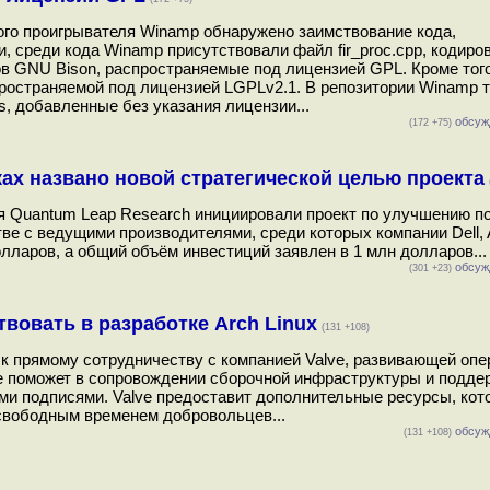
ого проигрывателя Winamp обнаружено заимствование кода,
, среди кода Winamp присутствовали файл fir_proc.cpp, кодиро
ов GNU Bison, распространяемые под лицензией GPL. Кроме того
спространяемой под лицензией LGPLv2.1. В репозитории Winamp 
s, добавленные без указания лицензии...
обсуж
(172 +75)
ах названо новой стратегической целью проекта
ия Quantum Leap Research инициировали проект по улучшению п
тве с ведущими производителями, среди которых компании Dell,
лларов, а общий объём инвестиций заявлен в 1 млн долларов...
обсуж
(301 +23)
вовать в разработке Arch Linux
(131 +108)
 к прямому сотрудничеству с компанией Valve, развивающей оп
ve поможет в сопровождении сборочной инфраструктуры и подде
ми подписями. Valve предоставит дополнительные ресурсы, кот
 свободным временем добровольцев...
обсуж
(131 +108)