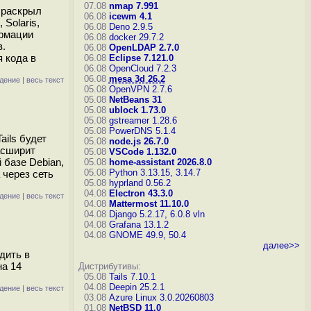
07.08
nmap 7.991
о раскрыл
06.08
icewm 4.1
Solaris,
06.08
Deno 2.9.5
ормации
06.08
docker 29.7.2
в.
06.08
OpenLDAP 2.7.0
 кода в
06.08
Eclipse 7.121.0
06.08
OpenCloud 7.2.3
06.08
mesa 3d 26.2
дение
|
весь текст
05.08
OpenVPN 2.7.6
05.08
NetBeans 31
05.08
ublock 1.73.0
05.08
gstreamer 1.28.6
05.08
PowerDNS 5.1.4
ails будет
05.08
node.js 26.7.0
асширит
05.08
VSCode 1.132.0
 базе Debian,
05.08
home-assistant 2026.8.0
05.08
Python 3.13.15, 3.14.7
 через сеть
05.08
hyprland 0.56.2
04.08
Electron 43.3.0
дение
|
весь текст
04.08
Mattermost 11.10.0
04.08
Django 5.2.17, 6.0.8
vln
04.08
Grafana 13.1.2
04.08
GNOME 49.9, 50.4
далее>>
дить в
на 14
Дистрибутивы:
05.08
Tails 7.10.1
04.08
Deepin 25.2.1
дение
|
весь текст
03.08
Azure Linux 3.0.20260803
01.08
NetBSD 11.0