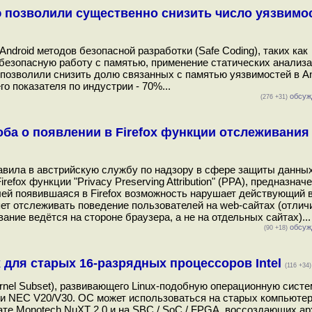
 позволили существенно снизить число уязвимо
ndroid методов безопасной разработки (Safe Coding), таких как
езопасную работу с памятью, применение статических анализа
 позволили снизить долю связанных с памятью уязвимостей в An
го показателя по индустрии - 70%...
обсуж
(276 +31)
ба о появлении в Firefox функции отслеживания
авила в австрийскую службу по надзору в сфере защиты данных
efox функции "Privacy Preserving Attribution" (PPA), предназнач
ей появившаяся в Firefox возможность нарушает действующий 
ет отслеживать поведение пользователей на web-сайтах (отлич
ание ведётся на стороне браузера, а не на отдельных сайтах)...
обсуж
(90 +18)
x для старых 16-разрядных процессоров Intel
(116 +34)
rnel Subset), развивающего Linux-подобную операционную систе
86 и NEC V20/V30. ОС может использоваться на старых компьюте
ате Monotech NuXT 2.0 и на SBC / SoC / FPGA, воссоздающих ар