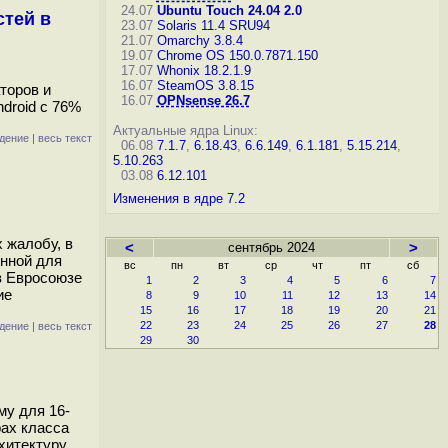
24.07
Ubuntu Touch 24.04 2.0
стей в
23.07
Solaris 11.4 SRU94
21.07
Omarchy 3.8.4
19.07
Chrome OS 150.0.7871.150
17.07
Whonix 18.2.1.9
16.07
SteamOS 3.8.15
торов и
16.07
OPNsense 26.7
droid c 76%
Актуальные ядра Linux:
дение
|
весь текст
06.08
7.1.7
,
6.18.43
,
6.6.149
,
6.1.181
,
5.15.214
,
5.10.263
03.08
6.12.101
Изменения в ядре 7.2
 жалобу, в
<
сентябрь 2024
>
енной для
вс
пн
вт
ср
чт
пт
сб
в Евросоюзе
1
2
3
4
5
6
7
ие
8
9
10
11
12
13
14
15
16
17
18
19
20
21
22
23
24
25
26
27
28
дение
|
весь текст
29
30
му для 16-
рах класса
хитектуру