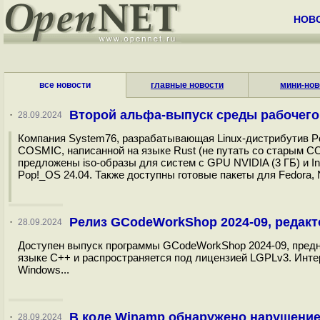
НОВ
все новости
главные новости
мини-нов
Второй альфа-выпуск среды рабочег
·
28.09.2024
Компания System76, разрабатывающая Linux-дистрибутив Po
COSMIC, написанной на языке Rust (не путать со старым C
предложены iso-образы для систем с GPU NVIDIA (3 ГБ) и In
Pop!_OS 24.04. Также доступны готовые пакеты для Fedora, 
Релиз GCodeWorkShop 2024-09, редакт
·
28.09.2024
Доступен выпуск программы GCodeWorkShop 2024-09, предна
языке C++ и распространяется под лицензией LGPLv3. Инте
Windows...
В коде Winamp обнаружено нарушение
·
28.09.2024