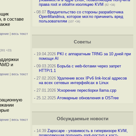
права root и обойти изоляцию KVM
(82 +34)
-
08.07
Вредительство со стороны разработчика
вщик
OpenMandriva, которое могло причинить вред
, в составе
пользователям
(107 +34)
также
дение
|
весь текст
Советы
(301 +23)
-
19.04.2026
PKI с аппаратным TRNG за 10 дней при
помощи AI
оддержки
 AMD и
-
09.03.2026
Борьба с web-ботами через запрет
HTTP/1.1
дение
|
весь текст
-
27.02.2026
Удаление всех IPv6 link-local адресов
на всех сетевых интерфейсах в Linux
-
27.01.2026
Ускорение пересборки llama.cpp
-
25.12.2025
Атомарные обновления в OSTree
ерационную
ржании
орые
Обсуждаемые новости
дение
|
весь текст
-
14:39
Zapscape - уязвимость в гипервизоре KVM,
позволяющая получить root-доступ к хост-