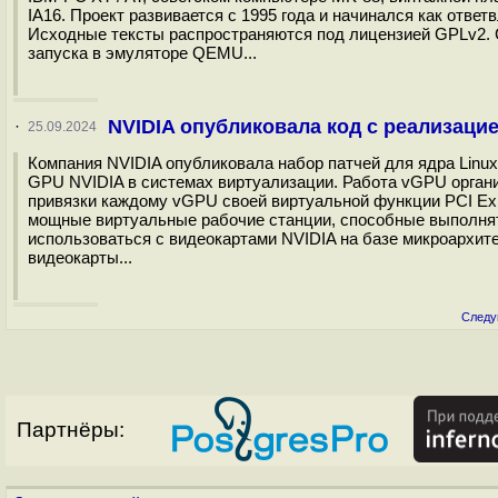
IA16. Проект развивается с 1995 года и начинался как отве
Исходные тексты распространяются под лицензией GPLv2. С
запуска в эмуляторе QEMU...
NVIDIA опубликовала код с реализаци
·
25.09.2024
Компания NVIDIA опубликовала набор патчей для ядра Linu
GPU NVIDIA в системах виртуализации. Работа vGPU органи
привязки каждому vGPU своей виртуальной функции PCI Expres
мощные виртуальные рабочие станции, способные выполнят
использоваться с видеокартами NVIDIA на базе микроархит
видеокарты...
Следу
Партнёры: