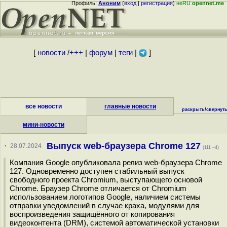
Профиль:
Аноним
(
вход
|
регистрация
)
неRU
opennet.me
[
новости
/
+++
|
форум
|
теги
|
]
все новости
главные новости
раскрыть
/
свернут
мини-новости
Выпуск web-браузера Chrome 127
·
28.07.2024
(111 –4)
Компания Google опубликовала релиз web-браузера Chrome
127. Одновременно доступен стабильный выпуск
свободного проекта Chromium, выступающего основой
Chrome. Браузер Chrome отличается от Chromium
использованием логотипов Google, наличием системы
отправки уведомлений в случае краха, модулями для
воспроизведения защищённого от копирования
видеоконтента (DRM), системой автоматической установки