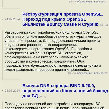
обсуждение
|
весь текст
(26 +8)
Реструктуризация проекта OpenSSL.
Переход под крыло OpenSSL
·
24.07.2024
библиотек Bouncy Castle и Cryptlib
(94 –10)
Разработчики криптографической библиотеки OpenSSL
объявили о полном преобразовании структуры и методов
управления проектом. Для поддержания миссии проекта
созданы два равноправных подразделения -
некоммерческая организация OpenSSL Foundation и
коммерческая компания OpenSSL Corporation,
сфокусированные на интересах некоммерческого
сообщества и коммерческих предприятий. Оба
подразделения функционируют полностью независимо и
имеют раздельные процессы принятия решений...
обсуждение
|
весь текст
(94 –10)
Выпуск DNS-сервера BIND 9.20.0,
переведённый на libuv и новый бэкенд
·
23.07.2024
для БД
(93 –4)
После двух с половиной лет разработки консорциум ISC
представил первый стабильный релиз новой значительной