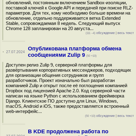
обновлений, постоянным включением Sandbox-изоляции,
поставкой ключей к Google API и передачей при поиске RLZ-
параметров. Для тех, кому необходимо больше времени на
обновление, отдельно поддерживается ветка Extended
Stable, сопровождаемая 8 недель. Следующий выпуск
Chrome 128 запланирован на 20 августа...
обсуждение
|
весь текст
(111 –4)
Опубликована платформа обмена
·
27.07.2024
сообщениями Zulip 9
(50 +10)
Доступен релиз Zulip 9, серверной платформы для
развёртывания корпоративных мессенджеров, подходящих
для организации общения сотрудников и групп
разработчиков. Проект изначально был разработан
компанией Zulip и открыт после её поглощения компанией
Dropbox под лицензией Apache 2.0. Код серверной части
написан на языке Python с использованием фреймворка
Django. Клиентское ПО доступно для Linux, Windows,
macOS, Android и iOS, также предоставляется встроенный
web-интерфейс...
обсуждение
|
весь текст
(50 +10)
В KDE продолжена работа по