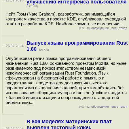
·
27.07.2024
улучшению интерфейса пользователя
(172 +48)
Нейт Грэм (Nate Graham), разработчик, занимающийся
контролем качества в проекте KDE, опубликовал очередной
отчёт о разработке KDE. Наиболее заметные изменения:...
обсуждение
|
весь текст
(172 +48)
Выпуск языка программирования Rust
·
26.07.2024
1.80
(409 +32)
Опубликован релиз языка программирования общего
назначения Rust 1.80, основанного проектом Mozilla, но ныне
развиваемого под покровительством независимой
некоммерческой организации Rust Foundation. Язык
сфокусирован на безопасной работе с памятью и
предоставляет средства для достижения высокого
параллелизма выполнения заданий, при этом обходясь без
использования сборщика мусора и runtime (runtime сводится
к базовой инициализации и сопровождению стандартной
библиотеки)...
обсуждение
|
весь текст
(409 +32)
В 806 моделях материнских плат
выявлен тестовый ключ,