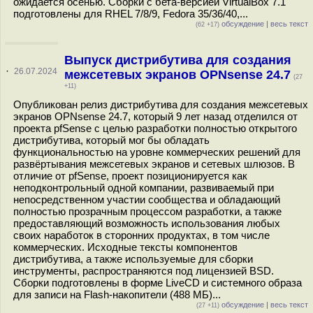
ожидается осенью. Сборки с бета-версией VirtualBox 7.1
подготовлены для RHEL 7/8/9, Fedora 35/36/40,...
обсуждение
|
весь текст
(62 +17)
Выпуск дистрибутива для создания
·
26.07.2024
межсетевых экранов OPNsense 24.7
(27
+11)
Опубликован релиз дистрибутива для создания межсетевых
экранов OPNsense 24.7, который 9 лет назад отделился от
проекта pfSense с целью разработки полностью открытого
дистрибутива, который мог бы обладать
функциональностью на уровне коммерческих решений для
развёртывания межсетевых экранов и сетевых шлюзов. В
отличие от pfSense, проект позиционируется как
неподконтрольный одной компании, развиваемый при
непосредственном участии сообщества и обладающий
полностью прозрачным процессом разработки, а также
предоставляющий возможность использования любых
своих наработок в сторонних продуктах, в том числе
коммерческих. Исходные тексты компонентов
дистрибутива, а также используемые для сборки
инструменты, распространяются под лицензией BSD.
Сборки подготовлены в форме LiveCD и системного образа
для записи на Flash-накопители (488 МБ)...
обсуждение
|
весь текст
(27 +11)