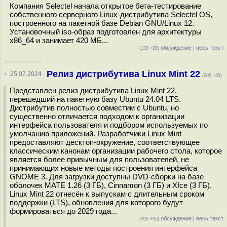
Компания Selectel начала открытое бета-тестирование
собственного серверного Linux-дистрибутива Selectel OS,
построенного на пакетной базе Debian GNU/Linux 12.
Установочный iso-образ подготовлен для архитектуры
x86_64 и занимает 420 МБ...
обсуждение
|
весь текст
(133 +28)
Релиз дистрибутива Linux Mint 22
·
25.07.2024
(205 +35)
Представлен релиз дистрибутива Linux Mint 22,
перешедший на пакетную базу Ubuntu 24.04 LTS.
Дистрибутив полностью совместим с Ubuntu, но
существенно отличается подходом к организации
интерфейса пользователя и подбором используемых по
умолчанию приложений. Разработчики Linux Mint
предоставляют десктоп-окружение, соответствующее
классическим канонам организации рабочего стола, которое
является более привычным для пользователей, не
принимающих новые методы построения интерфейса
GNOME 3. Для загрузки доступны DVD-сборки на базе
оболочек MATE 1.26 (3 ГБ), Cinnamon (3 ГБ) и Xfce (3 ГБ).
Linux Mint 22 отнесён к выпускам с длительным сроком
поддержки (LTS), обновления для которого будут
формироваться до 2029 года...
обсуждение
|
весь текст
(205 +35)