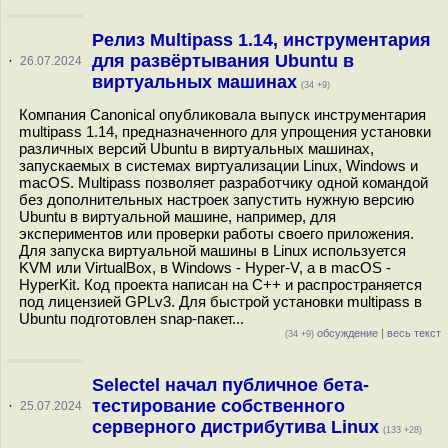
Релиз Multipass 1.14, инструментария
для развёртывания Ubuntu в
·
26.07.2024
виртуальных машинах
(34 +9)
Компания Canonical опубликовала выпуск инструментария
multipass 1.14, предназначенного для упрощения установки
различных версий Ubuntu в виртуальных машинах,
запускаемых в системах виртуализации Linux, Windows и
macOS. Multipass позволяет разработчику одной командой
без дополнительных настроек запустить нужную версию
Ubuntu в виртуальной машине, например, для
экспериментов или проверки работы своего приложения.
Для запуска виртуальной машины в Linux используется
KVM или VirtualBox, в Windows - Hyper-V, а в macOS -
HyperKit. Код проекта написан на C++ и распространяется
под лицензией GPLv3. Для быстрой установки multipass в
Ubuntu подготовлен snap-пакет...
обсуждение
|
весь текст
(34 +9)
Selectel начал публичное бета-
тестирование собственного
·
25.07.2024
серверного дистрибутива Linux
(133 +28)