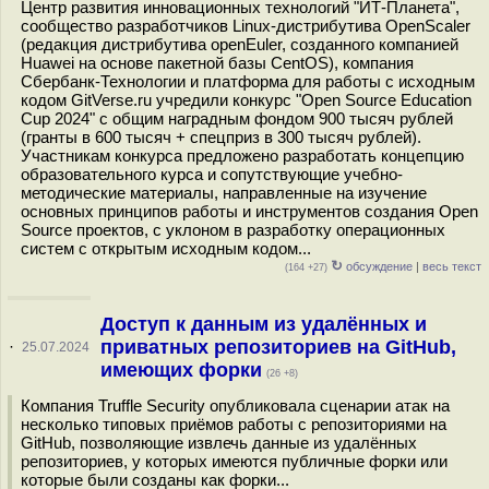
Центр развития инновационных технологий "ИТ-Планета",
сообщество разработчиков Linux-дистрибутива OpenScaler
(редакция дистрибутива openEuler, созданного компанией
Huawei на основе пакетной базы CentOS), компания
Сбербанк-Технологии и платформа для работы с исходным
кодом GitVerse.ru учредили конкурс "Open Source Education
Cup 2024" с общим наградным фондом 900 тысяч рублей
(гранты в 600 тысяч + спецприз в 300 тысяч рублей).
Участникам конкурса предложено разработать концепцию
образовательного курса и сопутствующие учебно-
методические материалы, направленные на изучение
основных принципов работы и инструментов создания Open
Source проектов, c уклоном в разработку операционных
систем с открытым исходным кодом...
↻
обсуждение
|
весь текст
(164 +27)
Доступ к данным из удалённых и
приватных репозиториев на GitHub,
·
25.07.2024
имеющих форки
(26 +8)
Компания Truffle Security опубликовала сценарии атак на
несколько типовых приёмов работы с репозиториями на
GitHub, позволяющие извлечь данные из удалённых
репозиториев, у которых имеются публичные форки или
которые были созданы как форки...