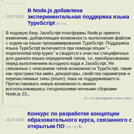
В Node.js добавлена
экспериментальная поддержка языка
·
25.07.2024
TypeScript
(81 +10)
В кодовую базу JavaScript-платформы Node.js принято
изменение, добавляющее возможность выполнения файлов
с кодом на языке программирования TypeScript. Поддержка
языка TypeScript включается при помощи опции "--
experimental-strip-types" и сводится к очистке специфичных
для данного языка определений типов, т.е. преобразованию
перед выполнением исходного кода в JavaScript. Не
связанные с описанием типов возможности TypeScript, такие
как пространства имён, декораторы, свойства параметров и
перечисляемые типы (enum), пока не поддерживаются.
Протестировать новую возможность можно
воспользовавшись сегодняшними ночными сборками
Node.js 23...
обсуждение
|
весь текст
(81 +10)
Конкурс по разработке концепции
образовательного курса, связанного с
·
25.07.2024
открытым ПО
↻
(164 +27)