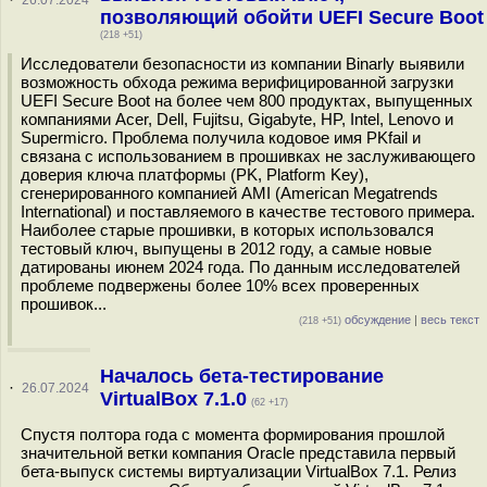
·
26.07.2024
позволяющий обойти UEFI Secure Boot
(218 +51)
Исследователи безопасности из компании Binarly выявили
возможность обхода режима верифицированной загрузки
UEFI Secure Boot на более чем 800 продуктах, выпущенных
компаниями Acer, Dell, Fujitsu, Gigabyte, HP, Intel, Lenovo и
Supermicro. Проблема получила кодовое имя PKfail и
связана с использованием в прошивках не заслуживающего
доверия ключа платформы (PK, Platform Key),
сгенерированного компанией AMI (American Megatrends
International) и поставляемого в качестве тестового примера.
Наиболее старые прошивки, в которых использовался
тестовый ключ, выпущены в 2012 году, а самые новые
датированы июнем 2024 года. По данным исследователей
проблеме подвержены более 10% всех проверенных
прошивок...
обсуждение
|
весь текст
(218 +51)
Началось бета-тестирование
·
26.07.2024
VirtualBox 7.1.0
(62 +17)
Спустя полтора года с момента формирования прошлой
значительной ветки компания Oracle представила первый
бета-выпуск системы виртуализации VirtualBox 7.1. Релиз