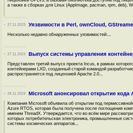
а также в сборках для Linux (AppImage, pacman, rpm, deb), 
Уязвимости в Perl, ownCloud, GStream
·
27.11.2023
Несколько недавно обнаруженных уязвимостей:...
Выпуск системы управления контейнер
·
27.11.2023
Представлен третий выпуск проекта Incus, в рамках которо
контейнерами LXD, созданный старой командой разработчико
распространяется под лицензией Apache 2.0...
Microsoft анонсировал открытие кода 
·
26.11.2023
Компания Microsoft объявила об открытии под пермиссивно
Azure RTOS, которая была получена после поглощения компан
именем ThreadX. Утверждается, что во всём мире рассматр
которых потребительская электроника, промышленные систе
системы космических аппаратов...