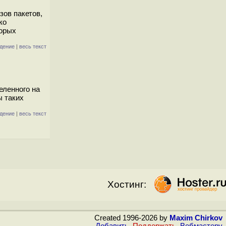
зов пакетов,
ко
торых
дение
|
весь текст
еленного на
ы таких
дение
|
весь текст
Хостинг:
Created 1996-2026 by
Maxim Chirkov