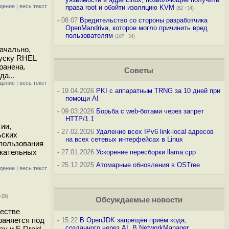
дение
|
весь текст
права root и обойти изоляцию KVM
(82 +34)
-
08.07
Вредительство со стороны разработчика
OpenMandriva, которое могло причинить вред
пользователям
(107 +34)
начально,
пуску RHEL
ранена.
Советы
а...
дение
|
весь текст
-
19.04.2026
PKI с аппаратным TRNG за 10 дней при
помощи AI
-
09.03.2026
Борьба с web-ботами через запрет
HTTP/1.1
ии,
-
27.02.2026
Удаление всех IPv6 link-local адресов
ьских
на всех сетевых интерфейсах в Linux
спользования
екательных
-
27.01.2026
Ускорение пересборки llama.cpp
-
25.12.2025
Атомарные обновления в OSTree
дение
|
весь текст
+29)
Обсуждаемые новости
честве
раняется под
-
15:22
В OpenJDK запрещён приём кода,
созданного через AI. В NetworkManager
y и F-Droid,