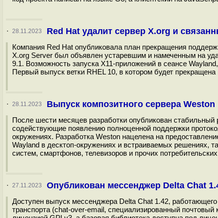
Red Hat удалит сервер X.org и связан
·
28.11.2023
Компания Red Hat опубликовала план прекращения поддержки 
X.org Server был объявлен устаревшим и намеченным на уд
9.1. Возможность запуска X11-приложений в сеансе Wayland
Первый выпуск ветки RHEL 10, в котором будет прекращена п
Выпуск композитного сервера Weston 
·
28.11.2023
После шести месяцев разработки опубликован стабильный р
содействующие появлению полноценной поддержки протокол
окружениях. Разработка Weston нацелена на предоставлени
Wayland в десктоп-окружениях и встраиваемых решениях, 
систем, смартфонов, телевизоров и прочих потребительских 
Опубликован мессенджер Delta Chat 1.
·
27.11.2023
Доступен выпуск мессенджера Delta Chat 1.42, работающего
транспорта (chat-over-email, специализированный почтовый
лицензией GPLv3, а базовая библиотека доступна под лицензие