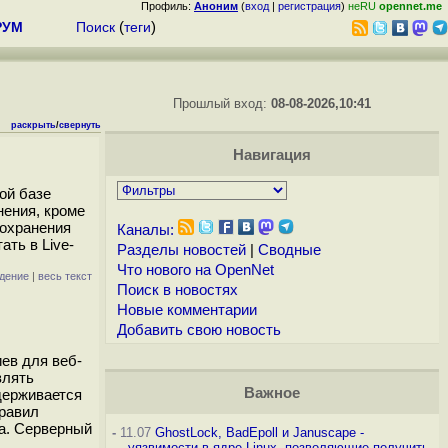
Профиль:
Аноним
(
вход
|
регистрация
)
неRU
opennet.me
РУМ
Поиск
(
теги
)
Прошлый вход:
08-08-2026,10:41
раскрыть
/
свернуть
Навигация
ной базе
нения, кроме
сохранения
Каналы:
ть в Live-
Разделы новостей
|
Сводные
Что нового на OpenNet
дение
|
весь текст
Поиск в новостях
Новые комментарии
Добавить свою новость
ев для веб-
влять
Важное
ддерживается
правил
а. Серверный
-
11.07
GhostLock, BadEpoll и Januscape -
уязвимости в ядре Linux, позволяющие получить