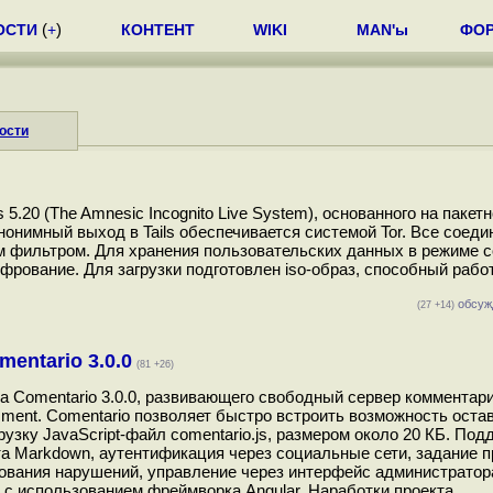
ОСТИ
(
+
)
КОНТЕНТ
WIKI
MAN'ы
ФО
ости
.20 (The Amnesic Incognito Live System), основанного на пакет
нонимный выход в Tails обеспечивается системой Tor. Все соеди
ым фильтром. Для хранения пользовательских данных в режиме 
ование. Для загрузки подготовлен iso-образ, способный работа
обсуж
(27 +14)
entario 3.0.0
(81 +26)
а Comentario 3.0.0, развивающего свободный сервер комментари
ment. Comentario позволяет быстро встроить возможность оста
рузку JavaScript-файл comentario.js, размером около 20 КБ. По
а Markdown, аутентификация через социальные сети, задание 
ования нарушений, управление через интерфейс администратор
t с использованием фреймворка Angular. Наработки проекта...