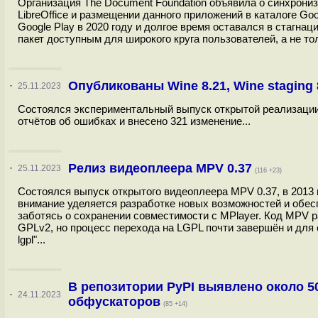
Организация The Document Foundation объявила о синхрониза
LibreOffice и размещении данного приложений в каталоге Goo
Google Play в 2020 году и долгое время оставался в стагнаци
пакет доступным для широкого круга пользователей, а не тол
Опубликованы Wine 8.21, Wine staging 
·
25.11.2023
Состоялся экспериментальный выпуск открытой реализации W
отчётов об ошибках и внесено 321 изменение...
Релиз видеоплеера MPV 0.37
·
25.11.2023
(116 +23)
Состоялся выпуск открытого видеоплеера MPV 0.37, в 2013 
внимание уделяется разработке новых возможностей и обесп
заботясь о сохранении совместимости с MPlayer. Код MPV 
GPLv2, но процесс перехода на LGPL почти завершён и для 
lgpl"...
В репозитории PyPI выявлено около 5
·
24.11.2023
обфускаторов
(85 +14)