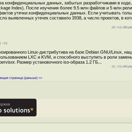
иза конфиденциальных данных, забытых разработчиками в коде,
kage Index). После изучения более 9.5 млн файлов и 5 млн рели
фактов утечки конфиденциальных данных. Если учитывать толь
сло выявленных утечек составило 3938, а число проектов, в ко
обсуж
(85 +14)
1 +33)
лизированного Linux-дистрибутива на базе Debian GNU/Linux, нац
ользованием LXC и KVM, и способного выступить в роли замен
ervisor. Размер установочного iso-образа 1.2 ГБ...
обсуж
(91 +33)
ющая страница (раньше) >>