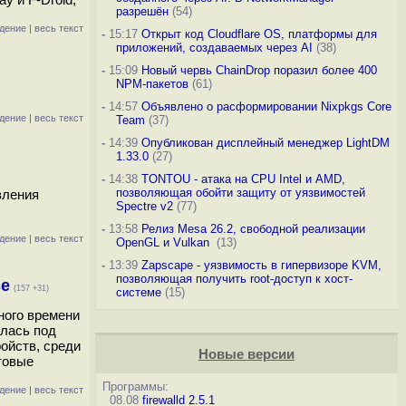
разрешён
(54)
дение
|
весь текст
-
15:17
Открыт код Cloudflare OS, платформы для
приложений, создаваемых через AI
(38)
-
15:09
Новый червь ChainDrop поразил более 400
NPM-пакетов
(61)
-
14:57
Объявлено о расформировании Nixpkgs Core
дение
|
весь текст
Team
(37)
-
14:39
Опубликован дисплейный менеджер LightDM
1.33.0
(27)
-
14:38
TONTOU - атака на CPU Intel и AMD,
позволяющая обойти защиту от уязвимостей
вления
Spectre v2
(77)
-
13:58
Релиз Mesa 26.2, свободной реализации
дение
|
весь текст
OpenGL и Vulkan
(13)
-
13:39
Zapscape - уязвимость в гипервизоре KVM,
позволяющая получить root-доступ к хост-
se
(157 +31)
системе
(15)
ного времени
ялась под
ойств, среди
Новые версии
товые
Программы:
дение
|
весь текст
08.08
firewalld 2.5.1