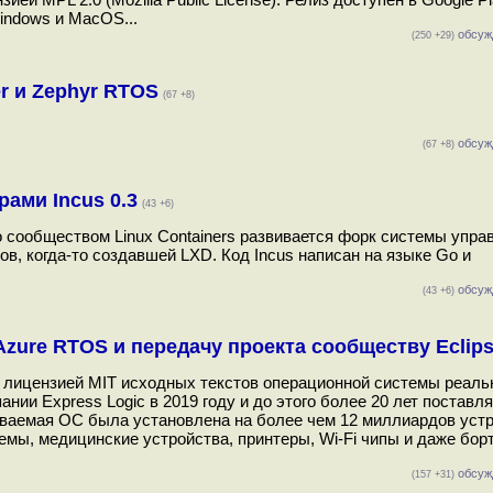
Windows и MacOS...
обсуж
(250 +29)
er и Zephyr RTOS
(67 +8)
обсуж
(67 +8)
ами Incus 0.3
(43 +6)
го сообществом Linux Containers развивается форк системы упра
в, когда-то создавшей LXD. Код Incus написан на языке Go и
обсуж
(43 +6)
Azure RTOS и передачу проекта сообществу Eclip
й лицензией MIT исходных текстов операционной системы реаль
ии Express Logic в 2019 году и до этого более 20 лет поставл
иваемая ОС была установлена на более чем 12 миллиардов устр
мы, медицинские устройства, принтеры, Wi-Fi чипы и даже бор
обсуж
(157 +31)