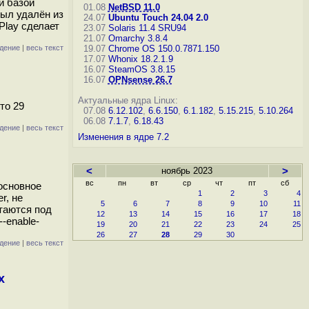
й базой
01.08
NetBSD 11.0
был удалён из
24.07
Ubuntu Touch 24.04 2.0
 Play сделает
23.07
Solaris 11.4 SRU94
21.07
Omarchy 3.8.4
дение
|
весь текст
19.07
Chrome OS 150.0.7871.150
17.07
Whonix 18.2.1.9
16.07
SteamOS 3.8.15
16.07
OPNsense 26.7
Актуальные ядра Linux:
то 29
07.08
6.12.102
,
6.6.150
,
6.1.182
,
5.15.215
,
5.10.264
06.08
7.1.7
,
6.18.43
дение
|
весь текст
Изменения в ядре 7.2
<
ноябрь 2023
>
вс
пн
вт
ср
чт
пт
сб
основное
1
2
3
4
r, не
5
6
7
8
9
10
11
таются под
12
13
14
15
16
17
18
-enable-
19
20
21
22
23
24
25
26
27
28
29
30
дение
|
весь текст
х