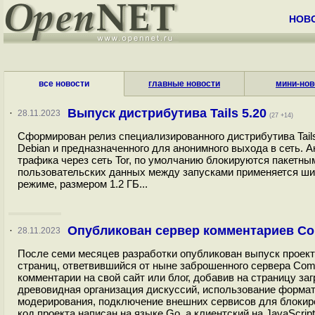
НОВ
все новости
главные новости
мини-нов
Выпуск дистрибутива Tails 5.20
·
28.11.2023
(27 +14)
Сформирован релиз специализированного дистрибутива Tails 5
Debian и предназначенного для анонимного выхода в сеть. А
трафика через сеть Tor, по умолчанию блокируются пакетн
пользовательских данных между запусками применяется шифр
режиме, размером 1.2 ГБ...
Опубликован сервер комментариев Com
·
28.11.2023
После семи месяцев разработки опубликован выпуск проект
страниц, ответвившийся от ныне заброшенного сервера Com
комментарии на свой сайт или блог, добавив на страницу заг
древовидная организация дискуссий, использование формат
модерирования, подключение внешних сервисов для блокир
код проекта написан на языке Go, а клиентский на JavaScrip