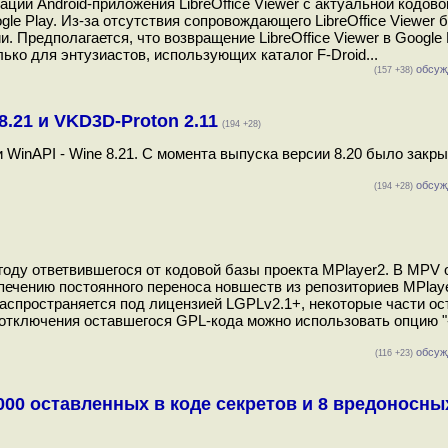
ции Android-приложения LibreOffice Viewer с актуальной кодово
gle Play. Из-за отсутствия сопровождающего LibreOffice Viewer 
и. Предполагается, что возвращение LibreOffice Viewer в Google
ько для энтузиастов, использующих каталог F-Droid...
обсуж
(157 +38)
8.21 и VKD3D-Proton 2.11
(194 +28)
inAPI - Wine 8.21. С момента выпуска версии 8.20 было закры
обсуж
(194 +28)
году ответвившегося от кодовой базы проекта MPlayer2. В MPV 
ечению постоянного переноса новшеств из репозиториев MPlaye
распространяется под лицензией LGPLv2.1+, некоторые части ос
отключения оставшегося GPL-кода можно использовать опцию "-
обсуж
(116 +23)
000 оставленных в коде секретов и 8 вредоносны