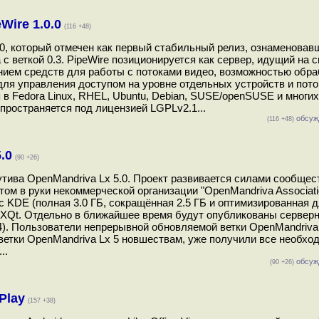
ire 1.0.0
(116 +48)
0, который отмечен как первый стабильный релиз, ознаменовав
 с веткой 0.3. PipeWire позиционируется как сервер, идущий на 
ением средств для работы с потоками видео, возможностью обра
я управления доступом на уровне отдельных устройств и пото
 Fedora Linux, RHEL, Ubuntu, Debian, SUSE/openSUSE и многих
спространяется под лицензией LGPLv2.1...
обсуж
(116 +48)
.0
(90 +26)
тива OpenMandriva Lx 5.0. Проект развивается силами сообщес
том в руки некоммерческой организации "OpenMandriva Associati
с KDE (полная 3.0 ГБ, сокращённая 2.5 ГБ и оптимизированная 
XQt. Отдельно в ближайшее время будут опубликованы серверн
 4). Пользователи непрерывной обновляемой ветки OpenMandriv
ветки OpenMandriva Lx 5 новшествам, уже получили все необхо
..
обсуж
(90 +26)
Play
(157 +38)