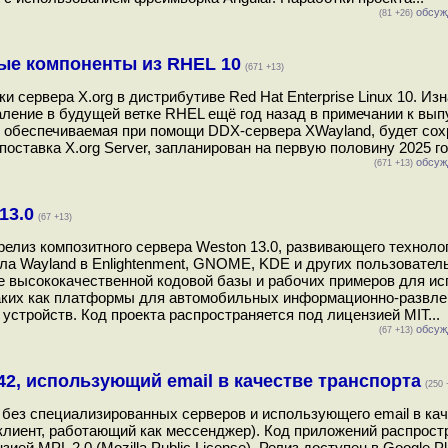
обсуж
(81 +26)
ные компоненты из RHEL 10
(671 +13)
сервера X.org в дистрибутиве Red Hat Enterprise Linux 10. Из
аление в будущей ветке RHEL ещё год назад в примечании к вы
, обеспечиваемая при помощи DDX-сервера XWayland, будет сох
оставка X.org Server, запланирован на первую половину 2025 год
обсуж
(671 +13)
13.0
(67 +13)
елиз композитного сервера Weston 13.0, развивающего технолог
а Wayland в Enlightenment, GNOME, KDE и других пользовател
е высококачественной кодовой базы и рабочих примеров для и
таких как платформы для автомобильных информационно-развл
устройств. Код проекта распространяется под лицензией MIT...
обсуж
(67 +13)
42, использующий email в качестве транспорта
(250 
 без специализированных серверов и использующего email в ка
 клиент, работающий как мессенджер). Код приложений распрост
й MPL 2.0 (Mozilla Public License). Релиз доступен в Google Pla