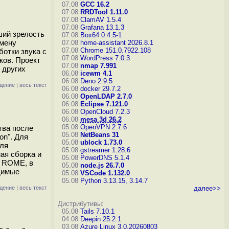
07.08
GCC 16.2
07.08
RRDTool 1.11.0
07.08
ClamAV 1.5.4
07.08
Grafana 13.1.3
ший зрелость
07.08
Box64 0.4.5-1
смену
07.08
home-assistant 2026.8.1
07.08
Chrome 151.0.7922.108
ботки звука с
07.08
WordPress 7.0.3
ков. Проект
07.08
nmap 7.991
 других
06.08
icewm 4.1
06.08
Deno 2.9.5
дение
|
весь текст
06.08
docker 29.7.2
06.08
OpenLDAP 2.7.0
06.08
Eclipse 7.121.0
06.08
OpenCloud 7.2.3
06.08
mesa 3d 26.2
05.08
OpenVPN 2.7.6
тва после
05.08
NetBeans 31
on". Для
05.08
ublock 1.73.0
для
05.08
gstreamer 1.28.6
ая сборка и
05.08
PowerDNS 5.1.4
a ROME, в
05.08
node.js 26.7.0
димые
05.08
VSCode 1.132.0
05.08
Python 3.13.15, 3.14.7
дение
|
весь текст
далее>>
Дистрибутивы:
05.08
Tails 7.10.1
04.08
Deepin 25.2.1
03.08
Azure Linux 3.0.20260803