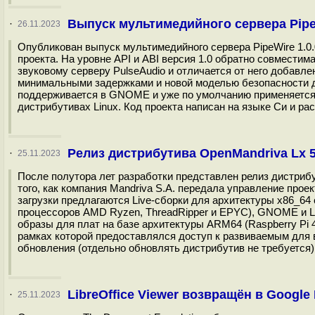
Выпуск мультимедийного сервера PipeW
·
26.11.2023
Опубликован выпуск мультимедийного сервера PipeWire 1.0.
проекта. На уровне API и ABI версия 1.0 обратно совместима
звуковому серверу PulseAudio и отличается от него добавл
минимальными задержками и новой моделью безопасности дл
поддерживается в GNOME и уже по умолчанию применяется в
дистрибутивах Linux. Код проекта написан на языке Си и ра
Релиз дистрибутива OpenMandriva Lx 5
·
25.11.2023
После полутора лет разработки представлен релиз дистрибу
того, как компания Mandriva S.A. передала управление проек
загрузки предлагаются Live-сборки для архитектуры x86_64 
процессоров AMD Ryzen, ThreadRipper и EPYC), GNOME и L
образы для плат на базе архитектуры ARM64 (Raspberry Pi
рамках которой предоставлялся доступ к развиваемым для 
обновления (отдельно обновлять дистрибутив не требуется).
LibreOffice Viewer возвращён в Google 
·
25.11.2023