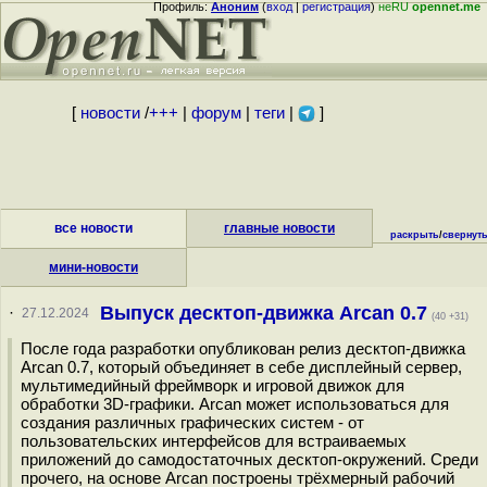
Профиль:
Аноним
(
вход
|
регистрация
)
неRU
opennet.me
[
новости
/
+++
|
форум
|
теги
|
]
все новости
главные новости
раскрыть
/
свернут
мини-новости
Выпуск десктоп-движка Arcan 0.7
·
27.12.2024
(40 +31)
После года разработки опубликован релиз десктоп-движка
Arcan 0.7, который объединяет в себе дисплейный сервер,
мультимедийный фреймворк и игровой движок для
обработки 3D-графики. Arcan может использоваться для
создания различных графических систем - от
пользовательских интерфейсов для встраиваемых
приложений до самодостаточных десктоп-окружений. Среди
прочего, на основе Arcan построены трёхмерный рабочий