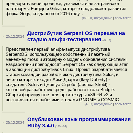
предварительной проверке, уязвимости не затрагивают
платформы Forgejo и Gitea, которые продолжают развитие
форка Gogs, созданного в 2016 году...
обсуждение
|
весь текст
(153 +11)
Дистрибутив Serpent OS перешёл на
·
25.12.2024
стадию альфа-тестирвания
(47 +4)
Представлен первый альфа-выпуск дистрибутива
SerpentOS, использующего собственный пакетный
менеджер moss и атомарную модель обновления системы.
Разработчики преподносят Serpent OS как следующий этап
в эволюции дистрибутивов Linux. Проект разрабатывается
старой командой разработчиков дистрибутива Solus, в
число которых входят Айки Доэрти (Ikey Doherty) -
создатель Solus и Джошуа Стробл (Joshua Strobl) -
ключевой разработчик среды рабочего стола Budgie.
Сборки формируются для архитектуры x86_64-v2 и
поставляются с рабочими столами GNOME и COSMIC...
обсуждение
|
весь текст
(47 +4)
Опубликован язык программирования
·
25.12.2024
Ruby 3.4.0
(140 +14)