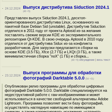
Выпуск дистрибутива Siduction 2024.1
·
24.12.2024
(40 +5)
Представлен выпуск Siduction 2024.1, десктоп-
ориентированного дистрибутива Linux, основанного на
пакетной базе Debian Sid (unstable). Дистрибутив Siduction
отделился в 2011 году от проекта Aptosid из-за желания
поставлять свежие версии KDE из экспериментального
репозитория Qt-KDE. В свою очередь Aptosid в 2010 году
отделился от дистрибутива Sidux из-за конфликта
разработчиков. Для загрузки предлагаются сборки на
основе KDE (3.5 ГБ), Xfce (2.7 ГБ) и LXQt (3 ГБ), а также
минималистичная сборка "noX" (1 ГБ) и сборка...
обсуждение
|
весь текст
(40 +5)
Выпуск программы для обработки
·
23.12.2024
фотографий Darktable 5.0.0
(54 +31)
Опубликован релиз программы для обработки цифровых
фотографий Darktable 5.0.0. Darktable специализируется на
недеструктивной работе с raw-изображениями и может
использоваться в качестве свободной альтернативы Adobe
Lightroom. Программа позволяет вести базу фотографий,
осуществлять наглядную навигацию по имеющимся
снимкам, а также корректировать искажения, устранять