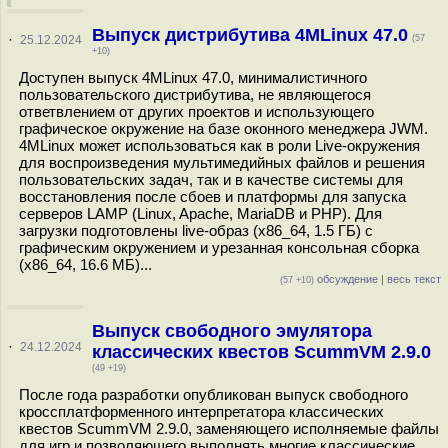
Выпуск дистрибутива 4MLinux 47.0
·
25.12.2024
(57
+10)
Доступен выпуск 4MLinux 47.0, минималистичного
пользовательского дистрибутива, не являющегося
ответвлением от других проектов и использующего
графическое окружение на базе оконного менеджера JWM.
4MLinux может использоваться как в роли Live-окружения
для воспроизведения мультимедийных файлов и решения
пользовательских задач, так и в качестве системы для
восстановления после сбоев и платформы для запуска
серверов LAMP (Linux, Apache, MariaDB и PHP). Для
загрузки подготовлены live-образ (x86_64, 1.5 ГБ) с
графическим окружением и урезанная консольная сборка
(x86_64, 16.6 МБ)...
обсуждение
|
весь текст
(57 +10)
Выпуск свободного эмулятора
·
24.12.2024
классических квестов ScummVM 2.9.0
(49 +19)
После года разработки опубликован выпуск свободного
кроссплатформенного интерпретатора классических
квестов ScummVM 2.9.0, заменяющего исполняемые файлы
для игр и позволяющего выполнять многие классические