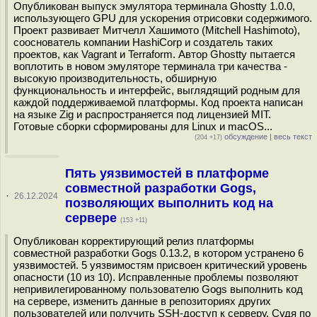
Опубликован выпуск эмулятора терминала Ghostty 1.0.0,
использующего GPU для ускорения отрисовки содержимого.
Проект развивает Митчелл Хашимото (Mitchell Hashimoto),
сооснователь компании HashiCorp и создатель таких
проектов, как Vagrant и Terraform. Автор Ghostty пытается
воплотить в новом эмуляторе терминала три качества -
высокую производительность, обширную
функциональность и интерфейс, выглядящий родным для
каждой поддерживаемой платформы. Код проекта написан
на языке Zig и распространяется под лицензией MIT.
Готовые сборки сформированы для Linux и macOS...
обсуждение
|
весь текст
(204 +17)
Пять уязвимостей в платформе
совместной разработки Gogs,
·
26.12.2024
позволяющих выполнить код на
сервере
(153 +11)
Опубликован корректирующий релиз платформы
совместной разработки Gogs 0.13.2, в котором устранено 6
уязвимостей. 5 уязвимостям присвоен критический уровень
опасности (10 из 10). Исправленные проблемы позволяют
непривилегированному пользователю Gogs выполнить код
на сервере, изменить данные в репозиториях других
пользователей или получить SSH-доступ к серверу. Судя по