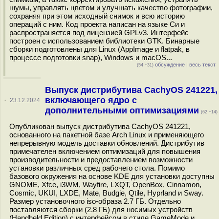
шумы, управлять цветом и улучшать качество фотографии,
сохраняя при этом исходный снимок и всю историю
операций с ним. Код проекта написан на языке Си и
распространяется под лицензией GPLv3. Интерфейс
построен с использованием библиотеки GTK. Бинарные
сборки подготовлены для Linux (AppImage и flatpak, в
процессе подготовки snap), Windows и macOS...
обсуждение
|
весь текст
(54 +31)
Выпуск дистрибутива CachyOS 241221,
включающего ядро с
·
23.12.2024
дополнительными оптимизациями
(62 +14)
Опубликован выпуск дистрибутива CachyOS 241221,
основанного на пакетной базе Arch Linux и применяющего
непрерывную модель доставки обновлений. Дистрибутив
примечателен включением оптимизаций для повышения
производительности и предоставлением возможности
установки различных сред рабочего стола. Помимо
базового окружения на основе KDE для установки доступны
GNOME, Xfce, i3WM, Wayfire, LXQT, OpenBox, Cinnamon,
Cosmic, UKUI, LXDE, Mate, Budgie, Qtile, Hyprland и Sway.
Размер установочного iso-образа 2.7 ГБ. Отдельно
поставляются сборки (2.8 ГБ) для носимых устройств
(Handheld Edition) с интерфейсом в стиле GameMode и