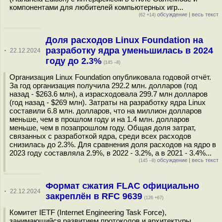
компонентами для любителей компьютерных игр...
обсуждение
|
весь текст
(62 +14)
Доля расходов Linux Foundation на
разработку ядра уменьшилась в 2024
·
22.12.2024
году до 2.3%
(145 –8)
Организация Linux Foundation опубликовала годовой отчёт.
За год организация получила 292.2 млн. долларов (год
назад - $263.6 млн), а израсходовала 299.7 млн долларов
(год назад - $269 млн). Затраты на разработку ядра Linux
составили 6.8 млн. долларов, что на миллион долларов
меньше, чем в прошлом году и на 1.4 млн. долларов
меньше, чем в позапрошлом году. Общая доля затрат,
связанных с разработкой ядра, среди всех расходов
снизилась до 2.3%. Для сравнения доля расходов на ядро в
2023 году составляла 2.9%, в 2022 - 3.2%, а в 2021 - 3.4%...
обсуждение
|
весь текст
(145 –8)
Формат сжатия FLAC официально
·
22.12.2024
закреплён в RFC 9639
(126 +67)
Комитет IETF (Internet Engineering Task Force),
занимающийся развитием протоколов и архитектуры