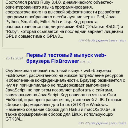
Состоялся релиз Ruby 3.4.0, динамического объектно-
ориентированного языка программирования,
сосредоточенного на высокой эффективности разработки
программ и вобравшего в себя лучшие черты Perl, Java,
Python, Smalltalk, Eiffel, Ada и Lisp. Код проекта
распространяется под лицензиями BSD ("2-clause BSDL") и
"Ruby", которая ссылается на последний вариант лицензии
GPL и совместима с GPLv3...
обсуждение
|
весь текст
(140 +14)
Первый тестовый выпуск web-
·
25.12.2024
браузера FixBrowser
(175 +37)
Опубликован первый тестовый выпуск web-браузера
FixBrowser, рассчитанного на низкое потребление ресурсов
и обеспечение конфиденциальности. Браузер развивается с
нуля и принципиально не поддерживает выполнение
JavaScript, но при этом позволяет работать с сайтами,
завязанными на JavaScript. Код написан на языках Си и
FixScript, и распространяется под лицензией ZLIB. Готовые
сборки сформированы для Linux (GTK2) и Windows.
Намечено создание сборок для Haiku и macOS 10.6+, а
также формирование сборок для Linux, использующих
GTK3/4...
обсуждение
|
весь текст
(175 +37)