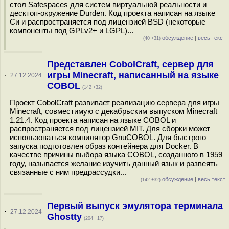
стол Safespaces для систем виртуальной реальности и
десктоп-окружение Durden. Код проекта написан на языке
Си и распространяется под лицензией BSD (некоторые
компоненты под GPLv2+ и LGPL)...
обсуждение
|
весь текст
(40 +31)
Представлен CobolCraft, сервер для
игры Minecraft, написанный на языке
·
27.12.2024
COBOL
(142 +32)
Проект CobolCraft развивает реализацию сервера для игры
Minecraft, совместимую с декабрьским выпуском Minecraft
1.21.4. Код проекта написан на языке COBOL и
распространяется под лицензией MIT. Для сборки может
использоваться компилятор GnuCOBOL. Для быстрого
запуска подготовлен образ контейнера для Docker. В
качестве причины выбора языка COBOL, созданного в 1959
году, называется желание изучить данный язык и развеять
связанные с ним предрассудки...
обсуждение
|
весь текст
(142 +32)
Первый выпуск эмулятора терминала
·
27.12.2024
Ghostty
(204 +17)