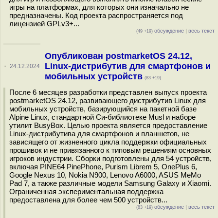
игры на платформах, для которых они изначально не
предназначены. Код проекта распространяется под
лицензией GPLv3+...
обсуждение
|
весь текст
(49 +19)
Опубликован postmarketOS 24.12,
Linux-дистрибутив для смартфонов и
·
24.12.2024
мобильных устройств
(83 +19)
После 6 месяцев разработки представлен выпуск проекта
postmarketOS 24.12, развивающего дистрибутив Linux для
мобильных устройств, базирующийся на пакетной базе
Alpine Linux, стандартной Си-библиотеке Musl и наборе
утилит BusyBox. Целью проекта является предоставление
Linux-дистрибутива для смартфонов и планшетов, не
зависящего от жизненного цикла поддержки официальных
прошивок и не привязанного к типовым решениям основных
игроков индустрии. Сборки подготовлены для 54 устройств,
включая PINE64 PinePhone, Purism Librem 5, OnePlus 6,
Google Nexus 10, Nokia N900, Lenovo A6000, ASUS MeMo
Pad 7, а также различные модели Samsung Galaxy и Xiaomi.
Ограниченная экспериментальная поддержка
предоставлена для более чем 500 устройств...
обсуждение
|
весь текст
(83 +19)