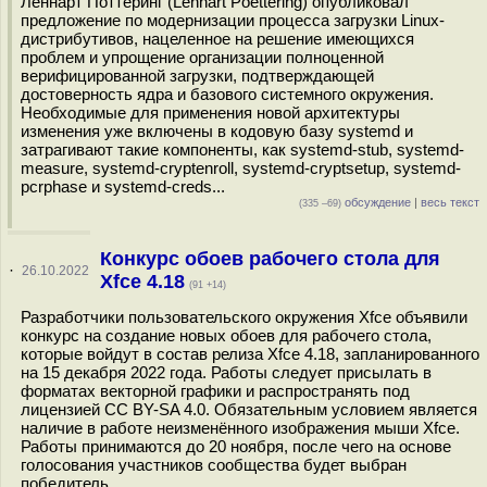
Леннарт Поттеринг (Lennart Poettering) опубликовал
предложение по модернизации процесса загрузки Linux-
дистрибутивов, нацеленное на решение имеющихся
проблем и упрощение организации полноценной
верифицированной загрузки, подтверждающей
достоверность ядра и базового системного окружения.
Необходимые для применения новой архитектуры
изменения уже включены в кодовую базу systemd и
затрагивают такие компоненты, как systemd-stub, systemd-
measure, systemd-cryptenroll, systemd-cryptsetup, systemd-
pcrphase и systemd-creds...
обсуждение
|
весь текст
(335 –69)
Конкурс обоев рабочего стола для
·
26.10.2022
Xfce 4.18
(91 +14)
Разработчики пользовательского окружения Xfce объявили
конкурс на создание новых обоев для рабочего стола,
которые войдут в состав релиза Xfce 4.18, запланированного
на 15 декабря 2022 года. Работы следует присылать в
форматах векторной графики и распространять под
лицензией CC BY-SA 4.0. Обязательным условием является
наличие в работе неизменённого изображения мыши Xfce.
Работы принимаются до 20 ноября, после чего на основе
голосования участников сообщества будет выбран
победитель...