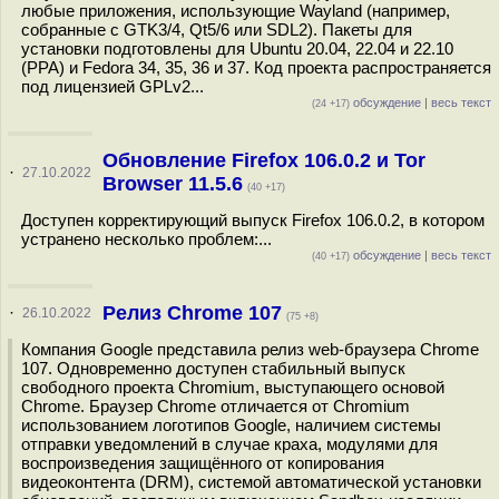
любые приложения, использующие Wayland (например,
собранные с GTK3/4, Qt5/6 или SDL2). Пакеты для
установки подготовлены для Ubuntu 20.04, 22.04 и 22.10
(PPA) и Fedora 34, 35, 36 и 37. Код проекта распространяется
под лицензией GPLv2...
обсуждение
|
весь текст
(24 +17)
Обновление Firefox 106.0.2 и Tor
·
27.10.2022
Browser 11.5.6
(40 +17)
Доступен корректирующий выпуск Firefox 106.0.2, в котором
устранено несколько проблем:...
обсуждение
|
весь текст
(40 +17)
Релиз Chrome 107
·
26.10.2022
(75 +8)
Компания Google представила релиз web-браузера Chrome
107. Одновременно доступен стабильный выпуск
свободного проекта Chromium, выступающего основой
Chrome. Браузер Chrome отличается от Chromium
использованием логотипов Google, наличием системы
отправки уведомлений в случае краха, модулями для
воспроизведения защищённого от копирования
видеоконтента (DRM), системой автоматической установки