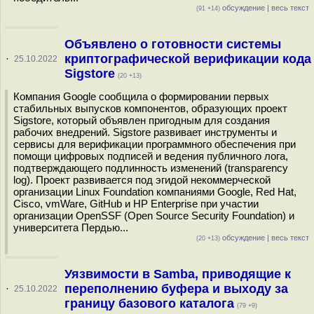
обсуждение
|
весь текст
(91 +14)
Объявлено о готовности системы
криптографической верификации кода
·
25.10.2022
Sigstore
(20 +13)
Компания Google сообщила о формировании первых
стабильных выпусков компонентов, образующих проект
Sigstore, который объявлен пригодным для создания
рабочих внедрений. Sigstore развивает инструменты и
сервисы для верификации программного обеспечения при
помощи цифровых подписей и ведения публичного лога,
подтверждающего подлинность изменений (transparency
log). Проект развивается под эгидой некоммерческой
организации Linux Foundation компаниями Google, Red Hat,
Cisco, vmWare, GitHub и HP Enterprise при участии
организации OpenSSF (Open Source Security Foundation) и
университета Пердью...
обсуждение
|
весь текст
(20 +13)
Уязвимости в Samba, приводящие к
переполнению буфера и выходу за
·
25.10.2022
границу базового каталога
(79 +9)