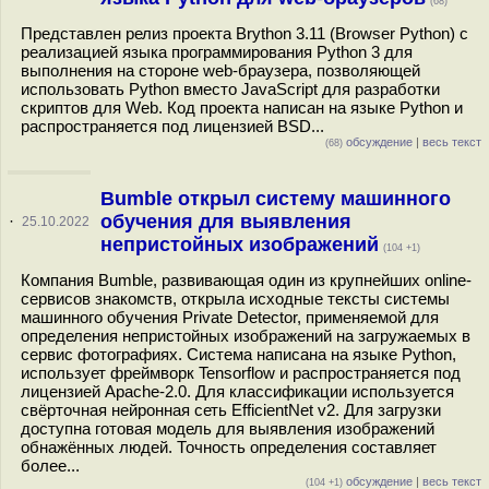
(68)
Представлен релиз проекта Brython 3.11 (Browser Python) с
реализацией языка программирования Python 3 для
выполнения на стороне web-браузера, позволяющей
использовать Python вместо JavaScript для разработки
скриптов для Web. Код проекта написан на языке Python и
распространяется под лицензией BSD...
обсуждение
|
весь текст
(68)
Bumble открыл систему машинного
обучения для выявления
·
25.10.2022
непристойных изображений
(104 +1)
Компания Bumble, развивающая один из крупнейших online-
сервисов знакомств, открыла исходные тексты системы
машинного обучения Private Detector, применяемой для
определения непристойных изображений на загружаемых в
сервис фотографиях. Система написана на языке Python,
использует фреймворк Tensorflow и распространяется под
лицензией Apache-2.0. Для классификации используется
свёрточная нейронная сеть EfficientNet v2. Для загрузки
доступна готовая модель для выявления изображений
обнажённых людей. Точность определения составляет
более...
обсуждение
|
весь текст
(104 +1)