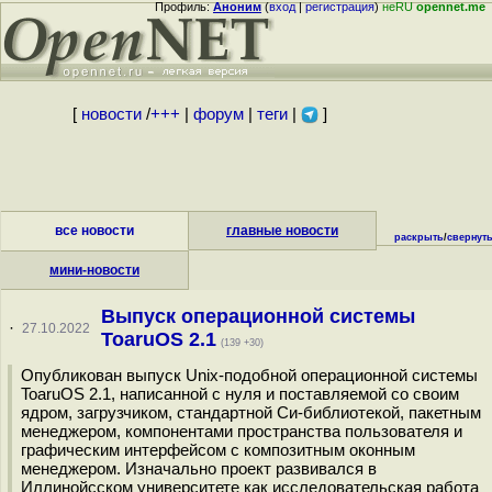
Профиль:
Аноним
(
вход
|
регистрация
)
неRU
opennet.me
[
новости
/
+++
|
форум
|
теги
|
]
все новости
главные новости
раскрыть
/
свернут
мини-новости
Выпуск операционной системы
·
27.10.2022
ToaruOS 2.1
(139 +30)
Опубликован выпуск Unix-подобной операционной системы
ToaruOS 2.1, написанной с нуля и поставляемой со своим
ядром, загрузчиком, стандартной Си-библиотекой, пакетным
менеджером, компонентами пространства пользователя и
графическим интерфейсом с композитным оконным
менеджером. Изначально проект развивался в
Иллинойсском университете как исследовательская работа