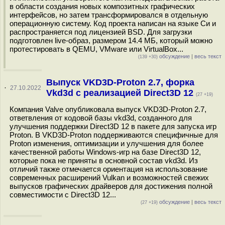
в области создания новых композитных графических
интерфейсов, но затем трансформировался в отдельную
операционную систему. Код проекта написан на языке Си и
распространяется под лицензией BSD. Для загрузки
подготовлен live-образ, размером 14.4 МБ, который можно
протестировать в QEMU, VMware или VirtualBox...
обсуждение
|
весь текст
(139 +30)
Выпуск VKD3D-Proton 2.7, форка
·
27.10.2022
Vkd3d с реализацией Direct3D 12
(27 +19)
Компания Valve опубликовала выпуск VKD3D-Proton 2.7,
ответвления от кодовой базы vkd3d, созданного для
улучшения поддержки Direct3D 12 в пакете для запуска игр
Proton. В VKD3D-Proton поддерживаются специфичные для
Proton изменения, оптимизации и улучшения для более
качественной работы Windows-игр на базе Direct3D 12,
которые пока не приняты в основной состав vkd3d. Из
отличий также отмечается ориентация на использование
современных расширений Vulkan и возможностей свежих
выпусков графических драйверов для достижения полной
совместимости с Direct3D 12...
обсуждение
|
весь текст
(27 +19)