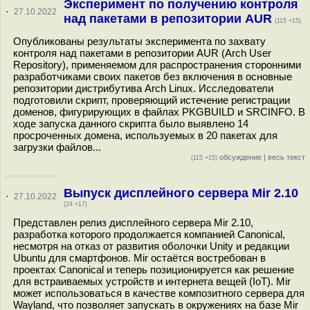
Эксперимент по получению контроля
·
27.10.2022
над пакетами в репозитории AUR
(115 +15)
Опубликованы результаты эксперимента по захвату
контроля над пакетами в репозитории AUR (Arch User
Repository), применяемом для распространения сторонними
разработчиками своих пакетов без включения в основные
репозитории дистрибутива Arch Linux. Исследователи
подготовили скрипт, проверяющий истечение регистрации
доменов, фигурирующих в файлах PKGBUILD и SRCINFO. В
ходе запуска данного скрипта было выявлено 14
просроченных домена, используемых в 20 пакетах для
загрузки файлов...
обсуждение
|
весь текст
(115 +15)
Выпуск дисплейного сервера Mir 2.10
·
27.10.2022
(24 +17)
Представлен релиз дисплейного сервера Mir 2.10,
разработка которого продолжается компанией Canonical,
несмотря на отказ от развития оболочки Unity и редакции
Ubuntu для смартфонов. Mir остаётся востребован в
проектах Canonical и теперь позиционируется как решение
для встраиваемых устройств и интернета вещей (IoT). Mir
может использоваться в качестве композитного сервера для
Wayland, что позволяет запускать в окружениях на базе Mir