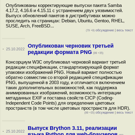
Опубликованы корректирующие выпуски пакета Samba
4.17.2, 4.16.6 и 4.15.11 с устранением двух уязвимостей.
Выпуск обновлений пакетов в дистрибутивах можно
проследить на страницах: Debian, Ubuntu, Gentoo, RHEL,
SUSE, Arch, FreeBSD...
обсуждение
|
весь текст
(79 +9)
Опубликован черновик третьей
·
25.10.2022
редакции формата PNG
(99 +35)
Консорциум W3C опубликовал черновой вариант третьей
редакции спецификации, стандартизирующей формат
упаковки изображений PNG. Новый вариант полностью
обратно совместим со второй редакцией спецификации
PNG, выпущенной в 2003 году, и отличается включением
таких дополнительных возможностей, как поддержка
анимированных изображений, возможность интеграции
метаданных EXIF и поставка свойств CICP (Coding-
Independent Code Points) для определения цветовых
пространств (в том числе цветовых пространств для HDR).
обсуждение
|
весь текст
(99 +35)
Выпуск Brython 3.11, реализации
·
25.10.2022
языка Python для web-браузеров