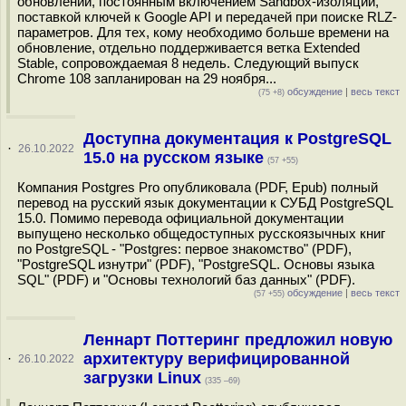
обновлений, постоянным включением Sandbox-изоляции,
поставкой ключей к Google API и передачей при поиске RLZ-
параметров. Для тех, кому необходимо больше времени на
обновление, отдельно поддерживается ветка Extended
Stable, сопровождаемая 8 недель. Следующий выпуск
Chrome 108 запланирован на 29 ноября...
обсуждение
|
весь текст
(75 +8)
Доступна документация к PostgreSQL
·
26.10.2022
15.0 на русском языке
(57 +55)
Компания Postgres Pro опубликовала (PDF, Epub) полный
перевод на русский язык документации к СУБД PostgreSQL
15.0. Помимо перевода официальной документации
выпущено несколько общедоступных русскоязычных книг
по PostgreSQL - "Postgres: первое знакомство" (PDF),
"PostgreSQL изнутри" (PDF), "PostgreSQL. Основы языка
SQL" (PDF) и "Основы технологий баз данных" (PDF).
обсуждение
|
весь текст
(57 +55)
Леннарт Поттеринг предложил новую
архитектуру верифицированной
·
26.10.2022
загрузки Linux
(335 –69)