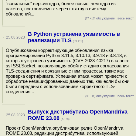
"ванильные" версии ядра, более новые, чем ядра из
пакетов, поставляемых через штатную систему
обновлений...
обсуждение
|
весь текст
(77 +16)
В Python устранена уязвимость в
·
25.08.2023
реализации TLS
(33 +11)
Опубликованы корректирующие обновления языка
программирования Python 3.11.5, 3.10.13, 3.9.18 и 3.8.18, в
которых устранена уязвимость (CVE-2023-40217) в классе
ssl.SSLSocket, позволяющая обойти стадию согласования
TLS-соединения и связанные с ним процессы, такие как
проверка сертификата. Успешная атака может привести к
обработке незашифрованных данных так, как если бы они
были переданы с использованием корректного TLS-
соединения...
обсуждение
|
весь текст
(33 +11)
Выпуск дистрибутива OpenMandriva
·
25.08.2023
ROME 23.08
(57 +8)
Проект OpenMandriva опубликовал релиз OpenMandriva
ROME 23.08, редакции дистрибутива, использующей