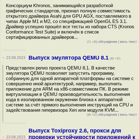
Консорциум Khronos, занимающийся разработкой
графических стандартов, признал полную совместимость
открытого драйвера Asahi для GPU AGX, поставляемого в
чипах Apple M1 и M2, со спецификацией OpenGL ES 3.1.
Драйвер успешно прошёл все тесты из набора CTS (Kronos
Conformance Test Suite) и включён в список
сертифицированных драйверов...
обсуждение
|
весь текст
(71 +26)
Выпуск эмулятора QEMU 8.1
·
23.08.2023
(90 +37)
Представлен релиз проекта QEMU 8.1. В качестве
эмулятора QEMU позволяет запустить программу,
собранную для одной аппаратной платформы на системе с
совершенно иной архитектурой, например, выполнить
приложение для ARM на x86-совместимом ПК. В режиме
виртуализации в QEMU производительность выполнения
кода в изолированном окружении близка к аппаратной
системе за счёт прямого выполнения инструкций на CPU и
задействования гипервизора Xen или модуля KVM...
обсуждение
|
весь текст
(90 +37)
Выпуск Toxiproxy 2.6, прокси для
проверки устойчивости приложений к
·
23.08.2023