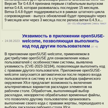
Версия Tor 0.4.8.4 признана первым стабильным выпуском
ветки 0.4.8, которая развивалась последние 15 месяцев.
Ветка 0.4.8 будет поддерживаться в рамках штатного цикла
сопровождения - выпуск обновлений будет прекращён через
9 месяцев или через 3 месяца после релиза ветки 0.4.9.x...
обсуждение
|
весь текст
(88 +20)
Уязвимость в приложении openSUSE-
welcome, позволяющая выполнить
·
24.08.2023
код под другим пользователем
(37 +9)
В приложении openSUSE-welcome, применяемом в
дистрибутиве openSUSE для ознакомления новых
пользователей с особенностями системы, выявлена
уязвимость (CVE-2023-32184), позволяющая выполнить код
с правами другого пользователя. Приложение openSUSE-
welcome запускается автоматически после первого входа
пользователя в систему и в случае выбора графического
окружения Xfce предлагает возможность включения
альтернативных вариантов раскладки элементов на
рабочем столе. Обработчик, выполняющий выбор
раскладки, некорректно обрабатывал временные файлы,
что позволяло другому пользователю организовать
выполнение своего кода с правами жертвы, перешедшего к
выбору раскладки рабочего стола Xfce...