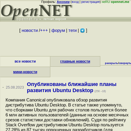
Профиль:
Аноним
(
вход
|
регистрация
)
неRU
opennet.me
[
новости
/
+++
|
форум
|
теги
|
]
все новости
главные новости
раскрыть
/
свернут
мини-новости
Опубликованы ближайшие планы
·
25.08.2023
развития Ubuntu Desktop
(256 –18)
Компания Canonical опубликовала обзор развития
дистрибутива Ubuntu Desktop. В статье также упомянуто,
что сборками Ubuntu для рабочих столов пользуется более
6 млн активных пользователей (данные на основе месячных
срезов статистики доставки обновлений). Судя по рейтингу
Stack Overflow дистрибутивом Ubuntu Desktop пользуется
27.28% из 87 тысяч опрошенных разработчиков (для