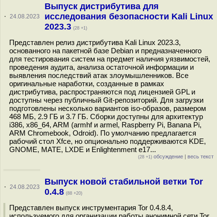
Выпуск дистрибутива для
исследования безопасности Kali Linux
·
24.08.2023
2023.3
(28 +1)
Представлен релиз дистрибутива Kali Linux 2023.3,
основанного на пакетной базе Debian и предназначенного
для тестирования систем на предмет наличия уязвимостей,
проведения аудита, анализа остаточной информации и
выявления последствий атак злоумышленников. Все
оригинальные наработки, созданные в рамках
дистрибутива, распространяются под лицензией GPL и
доступны через публичный Git-репозиторий. Для загрузки
подготовлены несколько вариантов iso-образов, размером
468 МБ, 2.9 ГБ и 3.7 ГБ. Сборки доступны для архитектур
i386, x86_64, ARM (armhf и armel, Raspberry Pi, Banana Pi,
ARM Chromebook, Odroid). По умолчанию предлагается
рабочий стол Xfce, но опционально поддерживаются KDE,
GNOME, MATE, LXDE и Enlightenment e17...
обсуждение
|
весь текст
(28 +1)
Выпуск новой стабильной ветки Tor
·
24.08.2023
0.4.8
(88 +20)
Представлен выпуск инструментария Tor 0.4.8.4,
используемого для организации работы анонимной сети Tor.