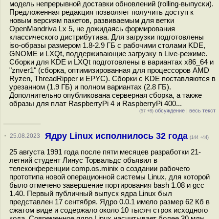
модель непрерывной доставки обновлений (rolling-выпуски).
Предложенная редакция позволяет получить доступ к
новым версиям пакетов, развиваемым для ветки
OpenMandriva Lx 5, не дожидаясь формирования
классического дистрибутива. Для загрузки подготовлены
iso-образы размером 1.8-2.9 ГБ c рабочими столами KDE,
GNOME и LXQt, поддерживающие загрузку в Live-режиме.
Сборки для KDE и LXQt подготовлены в вариантах x86_64 и
"znver1" (сборка, оптимизированная для процессоров AMD
Ryzen, ThreadRipper и EPYC). Сборки с KDE поставляются в
урезанном (1.9 ГБ) и полном вариантах (2.8 ГБ).
Дополнительно опубликована серверная сборка, а также
образы для плат RaspberryPi 4 и RaspberryPi 400...
обсуждение
|
весь текст
(57 +8)
Ядру Linux исполнилось 32 года
·
25.08.2023
(144 +44)
25 августа 1991 года после пяти месяцев разработки 21-
летний студент Линус Торвальдс объявил в
телеконференции comp.os.minix о создании рабочего
прототипа новой операционной системы Linux, для которой
было отмечено завершение портирования bash 1.08 и gcc
1.40. Первый публичный выпуск ядра Linux был
представлен 17 сентября. Ядро 0.0.1 имело размер 62 Кб в
сжатом виде и содержало около 10 тысяч строк исходного
кода. Современное ядро Linux насчитывает более 30 млн