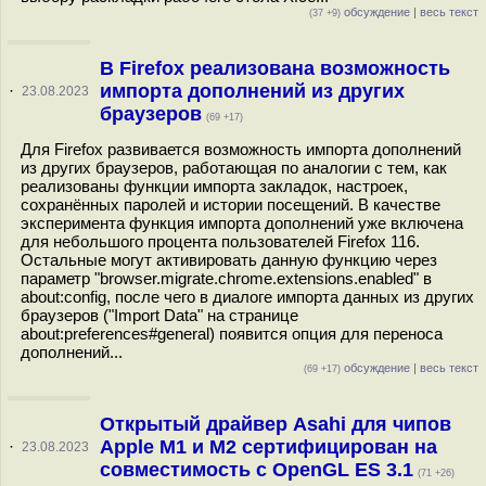
обсуждение
|
весь текст
(37 +9)
В Firefox реализована возможность
импорта дополнений из других
·
23.08.2023
браузеров
(69 +17)
Для Firefox развивается возможность импорта дополнений
из других браузеров, работающая по аналогии с тем, как
реализованы функции импорта закладок, настроек,
сохранённых паролей и истории посещений. В качестве
эксперимента функция импорта дополнений уже включена
для небольшого процента пользователей Firefox 116.
Остальные могут активировать данную функцию через
параметр "browser.migrate.chrome.extensions.enabled" в
about:config, после чего в диалоге импорта данных из других
браузеров ("Import Data" на странице
about:preferences#general) появится опция для переноса
дополнений...
обсуждение
|
весь текст
(69 +17)
Открытый драйвер Asahi для чипов
Apple M1 и M2 сертифицирован на
·
23.08.2023
совместимость с OpenGL ES 3.1
(71 +26)