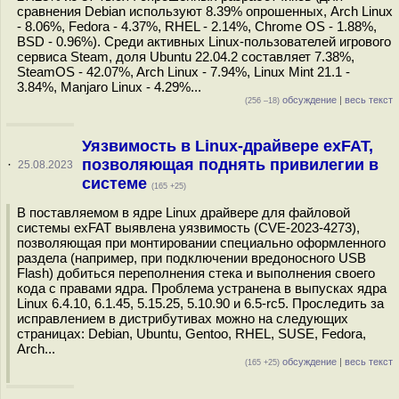
сравнения Debian используют 8.39% опрошенных, Arch Linux
- 8.06%, Fedora - 4.37%, RHEL - 2.14%, Chrome OS - 1.88%,
BSD - 0.96%). Среди активных Linux-пользователей игрового
сервиса Steam, доля Ubuntu 22.04.2 составляет 7.38%,
SteamOS - 42.07%, Arch Linux - 7.94%, Linux Mint 21.1 -
3.84%, Manjaro Linux - 4.29%...
обсуждение
|
весь текст
(256 –18)
Уязвимость в Linux-драйвере exFAT,
позволяющая поднять привилегии в
·
25.08.2023
системе
(165 +25)
В поставляемом в ядре Linux драйвере для файловой
системы exFAT выявлена уязвимость (CVE-2023-4273),
позволяющая при монтировании специально оформленного
раздела (например, при подключении вредоносного USB
Flash) добиться переполнения стека и выполнения своего
кода с правами ядра. Проблема устранена в выпусках ядра
Linux 6.4.10, 6.1.45, 5.15.25, 5.10.90 и 6.5-rc5. Проследить за
исправлением в дистрибутивах можно на следующих
страницах: Debian, Ubuntu, Gentoo, RHEL, SUSE, Fedora,
Arch...
обсуждение
|
весь текст
(165 +25)