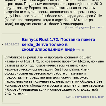
строк кода. По данным исследования, проведённого в 2010
году по заказу Евросоюза, приблизительная стоимость
разработки с нуля проекта, аналогичного современному
ядру Linux, составила бы более миллиарда долларов США
(расчёт производился, когда в ядре было 13 млн строк
кода), по другим оценкам - более 3 миллиардов...
обсуждение
|
весь текст
(144 +44)
Выпуск Rust 1.72. Поставка пакета
serde_derive только в
·
24.08.2023
скомпилированном виде
(229 +1)
Опубликован релиз языка программирования общего
назначения Rust 1.72, основанного проектом Mozilla, но ныне
развиваемого под покровительством независимой
некоммерческой организации Rust Foundation. Язык
сфокусирован на безопасной работе с памятью и
предоставляет средства для достижения высокого
параллелизма выполнения заданий, при этом обходясь без
использования сборщика мусора и runtime (runtime сводится
к базовой инициализации и сопровождению стандартной
библиотеки)...
обсуждение
|
весь текст
(229 +1)