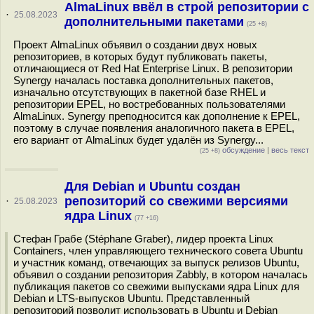
AlmaLinux ввёл в строй репозитории с
·
25.08.2023
дополнительными пакетами
(25 +8)
Проект AlmaLinux объявил о создании двух новых
репозиториев, в которых будут публиковать пакеты,
отличающиеся от Red Hat Enterprise Linux. В репозитории
Synergy началась поставка дополнительных пакетов,
изначально отсутствующих в пакетной базе RHEL и
репозитории EPEL, но востребованных пользователями
AlmaLinux. Synergy преподносится как дополнение к EPEL,
поэтому в случае появления аналогичного пакета в EPEL,
его вариант от AlmaLinux будет удалён из Synergy...
обсуждение
|
весь текст
(25 +8)
Для Debian и Ubuntu создан
репозиторий со свежими версиями
·
25.08.2023
ядра Linux
(77 +16)
Стефан Грабе (Stéphane Graber), лидер проекта Linux
Containers, член управляющего технического совета Ubuntu
и участник команд, отвечающих за выпуск релизов Ubuntu,
объявил о создании репозитория Zabbly, в котором началась
публикация пакетов со свежими выпусками ядра Linux для
Debian и LTS-выпусков Ubuntu. Представленный
репозиторий позволит использовать в Ubuntu и Debian