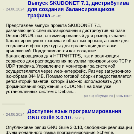
Выпуск SKUDONET 7.1, дистрибутива
для создания балансировщиков
·
24.06.2024
трафика
(45 +11)
Представлен выпуск проекта SKUDONET 7.1,
развивающего специализированный дистрибутив на базе
Debian GNU/Linux, оптимизированный для развёртывания
балансировщиков трафика и обратных прокси, а также для
создания инфраструктуры для организации доставки
приложений. Поддерживается как создание
балансировщиков для HTTP/HTTPS, так и реализация
сервисов для распределения по узлам произвольного TCP и
UDP трафика. Управление и мониторинг за системой
осуществляется через web-интерфейс. Размер загрузочного
iso-образа 844 МБ. Помимо готовой сборки предоставляется
репозиторий пакетов, который можно использовать для
формирования окружения SKUDONET на базе уже
установленных систем с Debian...
обсуждение
|
весь текст
(45 +11)
Доступен язык программирования
·
24.06.2024
GNU Guile 3.0.10
(144 +11)
Опубликован релиз GNU Guile 3.0.10, свободной реализации
функционального языка программирования Scheme,