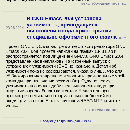
обсуждение
|
весь текст
(92 +16)
В GNU Emacs 29.4 устранена
уязвимость, приводящая к
·
23.06.2024
выполнению кода при открытии
специально оформленного файла
(118 +4)
Проект GNU опубликовал релиз текстового редактора GNU
Emacs 29.4. Код проекта написан на языках Си и Lisp и
распространяется под лицензией GPLv3. GNU Emacs 29.4
представлен как внеплановый экстренный выпуск с
устранением уязвимости (CVE не назначен). Детали об
уязвимости пока не раскрываются, указано лишь, что для
её блокирования запрещено исполнять произвольные shell-
команды при включении режима Org. Судя по всему,
уязвимость позволяет добиться выполнения кода при
открытии определённого контента в Emacs или при
просмотре специально оформленных сообщений во
входящем в состав Emacs почтовом/RSS/NNTP-клиенте
Gnus...
обсуждение
|
весь текст
(118 +4)
Следующая страница (раньше) >>