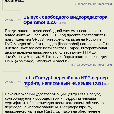
носители...
обсуждение
|
весь текст
(6 +4)
Выпуск свободного видеоредактора
·
25.06.2024
OpenShot 3.2.0
(51 +18)
Представлен выпуск свободной системы нелинейного
видеомонтажа OpenShot 3.2.0. Код проекта поставляется
под лицензией GPLv3: интерфейс написан на Python и
PyQt5, ядро обработки видео (libopenshot) написано на C++
и использует возможности пакета FFmpeg, интерактивная
шкала времени написана с использованием HTML5,
JavaScript и AngularJS. Готовые сборки подготовлены для
Linux (AppImage), Windows и macOS...
обсуждение
|
весь текст
(51 +18)
Let's Encrypt перешёл на NTP-сервер
·
25.06.2024
ntpd-rs, написанный на языке Rust
(173
+23)
Некоммерческий удостоверяющий центр Let's Encrypt,
контролируемый сообществом и предоставляющий
сертификаты безвозмездно всем желающим, объявил о
переходе на использование NTP-сервера ntpd-rs,
написанного на языке Rust с оглядкой на обеспечение