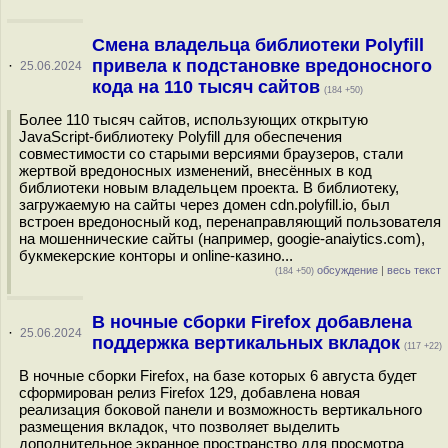
Смена владельца библиотеки Polyfill
привела к подстановке вредоносного
·
25.06.2024
кода на 110 тысяч сайтов
(184 +50)
Более 110 тысяч сайтов, использующих открытую
JavaScript-библиотеку Polyfill для обеспечения
совместимости со старыми версиями браузеров, стали
жертвой вредоносных изменений, внесённых в код
библиотеки новым владельцем проекта. В библиотеку,
загружаемую на сайты через домен cdn.polyfill.io, был
встроен вредоносный код, перенаправляющий пользователя
на мошеннические сайты (например, googie-anaiytics.com),
букмекерские конторы и online-казино...
обсуждение
|
весь текст
(184 +50)
В ночные сборки Firefox добавлена
·
25.06.2024
поддержка вертикальных вкладок
(117 +22)
В ночные сборки Firefox, на базе которых 6 августа будет
сформирован релиз Firefox 129, добавлена новая
реализация боковой панели и возможность вертикального
размещения вкладок, что позволяет выделить
дополнительное экранное пространство для просмотра