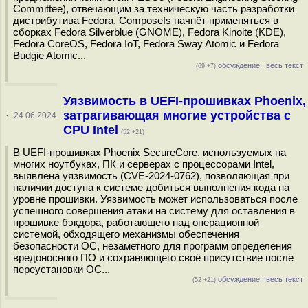
Committee), отвечающим за техническую часть разработки
дистрибутива Fedora, Composefs начнёт применяться в
сборках Fedora Silverblue (GNOME), Fedora Kinoite (KDE),
Fedora CoreOS, Fedora IoT, Fedora Sway Atomic и Fedora
Budgie Atomic...
обсуждение
|
весь текст
(69 +7)
Уязвимость в UEFI-прошивках Phoenix,
затрагивающая многие устройства с
·
24.06.2024
CPU Intel
(52 +21)
В UEFI-прошивках Phoenix SecureCore, используемых на
многих ноутбуках, ПК и серверах с процессорами Intel,
выявлена уязвимость (CVE-2024-0762), позволяющая при
наличии доступа к системе добиться выполнения кода на
уровне прошивки. Уязвимость может использоваться после
успешного совершения атаки на систему для оставления в
прошивке бэкдора, работающего над операционной
системой, обходящего механизмы обеспечения
безопасности ОС, незаметного для программ определения
вредоносного ПО и сохраняющего своё присутствие после
переустановки ОС...
обсуждение
|
весь текст
(52 +21)