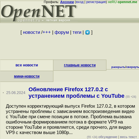
Профиль:
Аноним
(
вход
|
регистрация
)
неRU
opennet.me
[
новости
/
+++
|
форум
|
теги
|
]
все новости
главные новости
раскрыть
/
свернут
мини-новости
Обновление Firefox 127.0.2 с
·
25.06.2024
устранением проблемы с YouTube
(55 +24)
Доступен корректирующий выпуск Firefox 127.0.2, в котором
устранены проблемы с зависанием воспроизведения видео
с YouTube при смене позиции в потоке. Проблема вызвана
ошибочным формированием потока в формате VP9 на
стороне YouTube и проявляется, среди прочего, для видео
VP9 с качеством выше 1080p...
обсуждение
|
весь текст
(55 +24)