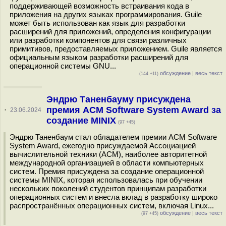
поддерживающей возможность встраивания кода в
приложения на других языках программирования. Guile
может быть использован как язык для разработки
расширений для приложений, определения конфигурации
или разработки компонентов для связи различных
примитивов, предоставляемых приложением. Guile является
официальным языком разработки расширений для
операционной системы GNU...
обсуждение
|
весь текст
(144 +11)
Эндрю Таненбауму присуждена
премия ACM Software System Award за
·
23.06.2024
создание MINIX
(97 +45)
Эндрю Таненбаум стал обладателем премии ACM Software
System Award, ежегодно присуждаемой Ассоциацией
вычислительной техники (ACM), наиболее авторитетной
международной организацией в области компьютерных
систем. Премия присуждена за создание операционной
системы MINIX, которая использовалась при обучении
нескольких поколений студентов принципам разработки
операционных систем и внесла вклад в разработку широко
распространённых операционных систем, включая Linux...
обсуждение
|
весь текст
(97 +45)