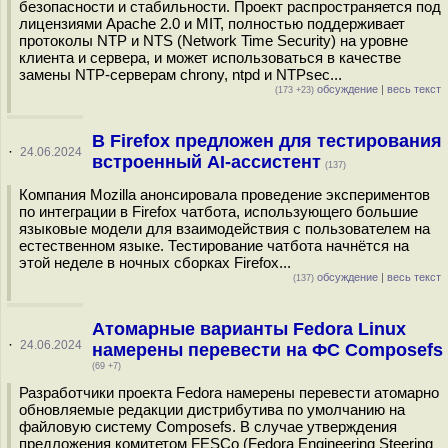
безопасности и стабильности. Проект распространяется под
лицензиями Apache 2.0 и MIT, полностью поддерживает
протоколы NTP и NTS (Network Time Security) на уровне
клиента и сервера, и может использоваться в качестве
замены NTP-серверам chrony, ntpd и NTPsec...
обсуждение
|
весь текст
(173 +23)
В Firefox предложен для тестирования
·
24.06.2024
встроенный AI-ассистент
(137)
Компания Mozilla анонсировала проведение экспериментов
по интеграции в Firefox чатбота, использующего большие
языковые модели для взаимодействия с пользователем на
естественном языке. Тестирование чатбота начнётся на
этой неделе в ночных сборках Firefox...
обсуждение
|
весь текст
(137)
Атомарные варианты Fedora Linux
·
24.06.2024
намерены перевести на ФС Сomposefs
(69 +7)
Разработчики проекта Fedora намерены перевести атомарно
обновляемые редакции дистрибутива по умолчанию на
файловую систему Composefs. В случае утверждения
предложения комитетом FESCo (Fedora Engineering Steering