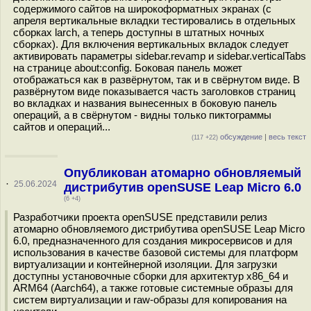
содержимого сайтов на широкоформатных экранах (с
апреля вертикальные вкладки тестировались в отдельных
сборках larch, а теперь доступны в штатных ночных
сборках). Для включения вертикальных вкладок следует
активировать параметры sidebar.revamp и sidebar.verticalTabs
на странице about:config. Боковая панель может
отображаться как в развёрнутом, так и в свёрнутом виде. В
развёрнутом виде показывается часть заголовков страниц
во вкладках и названия вынесенных в боковую панель
операций, а в свёрнутом - видны только пиктограммы
сайтов и операций...
обсуждение
|
весь текст
(117 +22)
Опубликован атомарно обновляемый
·
25.06.2024
дистрибутив openSUSE Leap Micro 6.0
(6 +4)
Разработчики проекта openSUSE представили релиз
атомарно обновляемого дистрибутива openSUSE Leap Micro
6.0, предназначенного для создания микросервисов и для
использования в качестве базовой системы для платформ
виртуализации и контейнерной изоляции. Для загрузки
доступны установочные сборки для архитектур x86_64 и
ARM64 (Aarch64), а также готовые системные образы для
систем виртуализации и raw-образы для копирования на