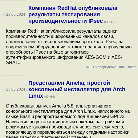
Компания RedHat опубликовала
результаты тестирования
·
23.06.2024
производительности IPsec
(63 +17)
Компания Red Hat опубликовала результаты оценки
производительности шифрованных каналов связи,
организованных с использованием протокола IPsec, на
современном оборудовании, а также сравнила пропускную
способность IPsec на базе алгоритмов
аутентифицированного шифрования AES-GCM и AES-
SHA1...
обсуждение
|
весь текст
(63 +17)
Представлен Amelia, простой
консольный инсталлятор для Arch
·
23.06.2024
Linux
(92 +16)
Опубликован выпуск Amelia 5.8, альтернативного
консольного инсталлятора для Arch Linux, написанного на
языке Bash и распространяемого под лицензией GPLv3.
Навигация по устанавливаемым пакетам, настройкам и
режимам установки производится через систему меню,
позволяющую переключаться между стадиями настройки
перед запуском фактической установки...