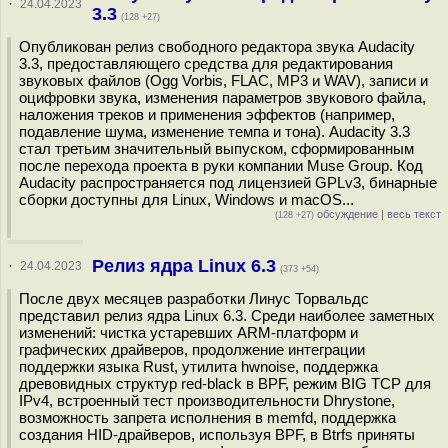
·
24.04.2023
3.3
(128 +27)
Опубликован релиз свободного редактора звука Audacity
3.3, предоставляющего средства для редактирования
звуковых файлов (Ogg Vorbis, FLAC, MP3 и WAV), записи и
оцифровки звука, изменения параметров звукового файла,
наложения треков и применения эффектов (например,
подавление шума, изменение темпа и тона). Audacity 3.3
стал третьим значительный выпуском, сформированным
после перехода проекта в руки компании Muse Group. Код
Audacity распространяется под лицензией GPLv3, бинарные
сборки доступны для Linux, Windows и macOS...
обсуждение
|
весь текст
(128 +27)
Релиз ядра Linux 6.3
·
24.04.2023
(373 +54)
После двух месяцев разработки Линус Торвальдс
представил релиз ядра Linux 6.3. Среди наиболее заметных
изменений: чистка устаревших ARM-платформ и
графических драйверов, продолжение интеграции
поддержки языка Rust, утилита hwnoise, поддержка
древовидных структур red-black в BPF, режим BIG TCP для
IPv4, встроенный тест производительности Dhrystone,
возможность запрета исполнения в memfd, поддержка
создания HID-драйверов, используя BPF, в Btrfs приняты