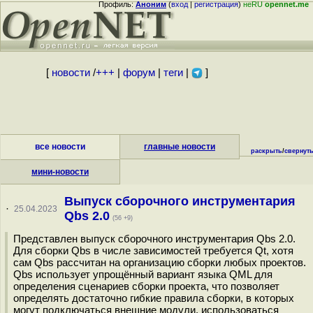
Профиль:
Аноним
(
вход
|
регистрация
)
неRU
opennet.me
[
новости
/
+++
|
форум
|
теги
|
]
все новости
главные новости
раскрыть
/
свернут
мини-новости
Выпуск сборочного инструментария
·
25.04.2023
Qbs 2.0
(56 +9)
Представлен выпуск сборочного инструментария Qbs 2.0.
Для сборки Qbs в числе зависимостей требуется Qt, хотя
сам Qbs рассчитан на организацию сборки любых проектов.
Qbs использует упрощённый вариант языка QML для
определения сценариев сборки проекта, что позволяет
определять достаточно гибкие правила сборки, в которых
могут подключаться внешние модули, использоваться