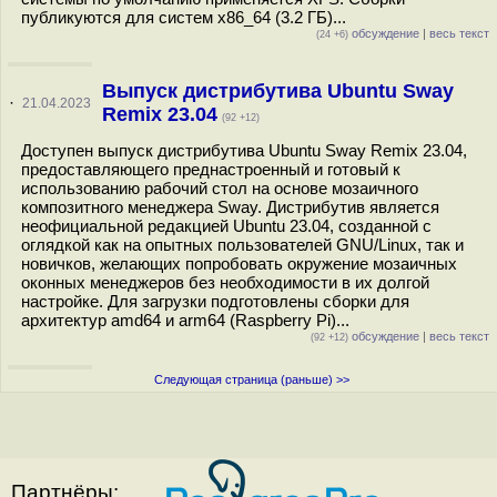
публикуются для систем x86_64 (3.2 ГБ)...
обсуждение
|
весь текст
(24 +6)
Выпуск дистрибутива Ubuntu Sway
·
21.04.2023
Remix 23.04
(92 +12)
Доступен выпуск дистрибутива Ubuntu Sway Remix 23.04,
предоставляющего преднастроенный и готовый к
использованию рабочий стол на основе мозаичного
композитного менеджера Sway. Дистрибутив является
неофициальной редакцией Ubuntu 23.04, созданной с
оглядкой как на опытных пользователей GNU/Linux, так и
новичков, желающих попробовать окружение мозаичных
оконных менеджеров без необходимости в их долгой
настройке. Для загрузки подготовлены сборки для
архитектур amd64 и arm64 (Raspberry Pi)...
обсуждение
|
весь текст
(92 +12)
Следующая страница (раньше) >>
Партнёры: