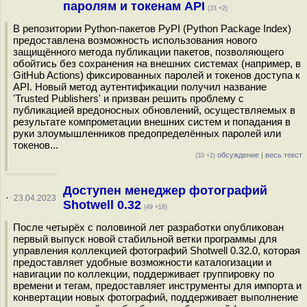
паролям и токенам API
(33 +2)
В репозитории Python-пакетов PyPI (Python Package Index)
предоставлена возможность использования нового
защищённого метода публикации пакетов, позволяющего
обойтись без сохранения на внешних системах (например, в
GitHub Actions) фиксированных паролей и токенов доступа к
API. Новый метод аутентификации получил название
'Trusted Publishers' и призван решить проблему с
публикацией вредоносных обновлений, осуществляемых в
результате компрометации внешних систем и попадания в
руки злоумышленников предопределённых паролей или
токенов...
обсуждение
|
весь текст
(33 +2)
Доступен менеджер фотографий
·
23.04.2023
Shotwell 0.32
(49 +18)
После четырёх с половиной лет разработки опубликован
первый выпуск новой стабильной ветки программы для
управления коллекцией фотографий Shotwell 0.32.0, которая
предоставляет удобные возможности каталогизации и
навигации по коллекции, поддерживает группировку по
времени и тегам, предоставляет инструменты для импорта и
конвертации новых фотографий, поддерживает выполнение