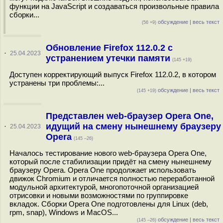
функции на JavaScript и создаваться произвольные правила
сборки...
обсуждение
|
весь текст
(56 +9)
Обновление Firefox 112.0.2 с
·
25.04.2023
устранением утечки памяти
(145 +19)
Доступен корректирующий выпуск Firefox 112.0.2, в котором
устранены три проблемы:...
обсуждение
|
весь текст
(145 +19)
Представлен web-браузер Opera One,
идущий на смену нынешнему браузеру
·
25.04.2023
Opera
(145 –26)
Началось тестирование нового web-браузера Opera One,
который после стабилизации придёт на смену нынешнему
браузеру Opera. Opera One продолжает использовать
движок Chromium и отличается полностью переработанной
модульной архитектурой, многопоточной организацией
отрисовки и новыми возможностями по группировке
вкладок. Сборки Opera One подготовлены для Linux (deb,
rpm, snap), Windows и MacOS...
обсуждение
|
весь текст
(145 –26)