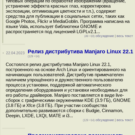
типовых операций по обработке изображений (вращение,
устранение эффекта красных глаз, корректировка
экспозиции, оптимизация цветности и т.п.), содержит
средства для публикации в социальных сетях, таких как
Google Photos, Flickr и MediaGoblin. Программа написана на
языке Vala, использует библиотеки GNOME и
распространяется под лицензией LGPLv2.1...
обсуждение
|
весь текст
(49 +18)
Релиз дистрибутива Manjaro Linux 22.1
·
22.04.2023
(129 +14)
Состоялся релиз дистрибутива Manjaro Linux 22.1,
построенного на основе Arch Linux и ориентированного на
начинающих пользователей. Дистрибутив примечателен
наличием упрощённого и дружественного пользователю
процесса установки, поддержкой автоматического
определения оборудования и установки необходимых для
его работы драйверов. Manjaro поставляется в виде live-
сборок с графическими окружениями KDE (3.9 ГБ), GNOME
(3.8 ГБ) и Xfce (3.8 ГБ). При участии сообщества
дополнительно развиваются сборки с Budgie, Cinnamon,
Deepin, LXDE, LXQt, MATE и i3...
обсуждение
|
весь текст
(129 +14)