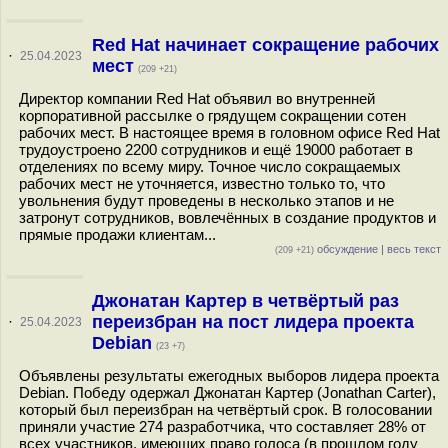
Red Hat начинает сокращение рабочих
·
25.04.2023
мест
(209 +21)
Директор компании Red Hat объявил во внутренней
корпоративной рассылке о грядущем сокращении сотен
рабочих мест. В настоящее время в головном офисе Red Hat
трудоустроено 2200 сотрудников и ещё 19000 работает в
отделениях по всему миру. Точное число сокращаемых
рабочих мест не уточняется, известно только то, что
увольнения будут проведены в несколько этапов и не
затронут сотрудников, вовлечённых в создание продуктов и
прямые продажи клиентам...
обсуждение
|
весь текст
(209 +21)
Джонатан Картер в четвёртый раз
переизбран на пост лидера проекта
·
25.04.2023
Debian
(23 +7)
Объявлены результаты ежегодных выборов лидера проекта
Debian. Победу одержал Джонатан Картер (Jonathan Carter),
который был переизбран на четвёртый срок. В голосовании
приняли участие 274 разработчика, что составляет 28% от
всех участников, имеющих право голоса (в прошлом году