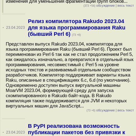
изменения для уменьшения фрагментации групп блоков...
обсуждение
|
весь текст
(373 +54)
Релиз компилятора Rakudo 2023.04
для языка программирования Raku
·
23.04.2023
(бывший Perl 6)
(73 +6)
Представлен выпуск Rakudo 2023.04, компилятора для
языка программирования Raku (бывший Perl 6). Проект был
переименован из Perl 6 так как не стал продолжением Perl 5,
как ожидалось изначально, а превратился в отдельный язык
программирования, несовместимый с Perl 5 на уровне
исходных текстов и развиваемый отдельным сообществом
разработчиков. Компилятор поддерживает варианты языка
Raku, описанные в спецификациях 6.c, 6.d (по умолчанию).
Одновременно доступен выпуск виртуальной машины
MoarVM 2023.04, формирующей среду для запуска
скомпилированного в Rakudo байт-кода. В Rakudo
компиляция также поддерживается для JVM и некоторых
виртуальных машин для JavaScript...
обсуждение
|
весь текст
(73 +6)
В PyPI реализована возможность
публикации пакетов без привязки к
·
23.04.2023