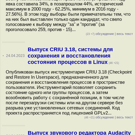
явка составила 34%, в позапрошлом 44%, исторический
максимум в 2000 году - 62.25%, минимум в 2016 году -
27.56%). В этом году выборы были примечательны тем, что
на них был выставлен только один кандидат, что свело
голосование к выбору между "за" и "против" (за
проголосовало 259, против - 15)...
обсуждение
|
весь текст
(23 +7)
Выпуск CRIU 3.18, системы для
сохранения и восстановления
·
24.04.2023
состояния процессов в Linux
(46 +21)
Опубликован выпуск инструментария CRIU 3.18 (Checkpoint
and Restore In Userspace), предназначенного для
сохранения и восстановления процессов в пространстве
пользователя. Инструментарий позволяет сохранить
состояние одного или группы процессов, а затем
возобновить работу с сохранённой позиции, в том числе
после перезагрузки системы или на другом сервере без
разрыва уже установленных сетевых соединений. Код
проекта распространяется под лицензией GPLv2...
обсуждение
|
весь текст
(46 +21)
Выпуск звукового редактора Audacity