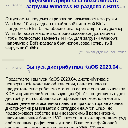
Продемонстрирована возможность
·
22.04.2023
загрузки Windows из раздела с Btrfs
(411
+56)
Энтузиасты продемонстрировали возможность загрузки
Windows 10 из раздела с файловой системой Btrfs.
Поддержка Btrfs была обеспечена через открытый драйвер
WinBtrfs, возможностей которого оказалось достаточно
чтобы полностью заменить NTFS. Для загрузки Windows
напрямую с Btrfs-раздела был использован открытый
загрузчик Quibble...
обсуждение
|
весь текст
(411 +56)
Выпуск дистрибутива KaOS 2023.04
·
21.04.2023
(24
+6)
Представлен выпуск KaOS 2023.04, дистрибутива с
непрерывной моделью обновления, нацеленного на
предоставление рабочего стола на основе свежих выпусков
KDE и приложений, использующих Qt. Из специфичных для
дистрибутива особенностей оформления можно отметить
размещение вертикальной панели в правой стороне экрана.
Дистрибутив развивается с оглядкой на Arch Linux, но
поддерживает собственный независимый репозиторий,
насчитывающий более 1500 пакетов, а также предлагает ряд
собственных графических утилит. В качестве файловой
системы по умолчанию применяется XFS. Сборки