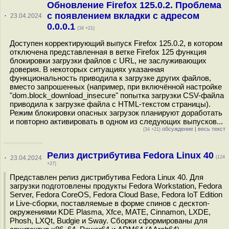
Обновление Firefox 125.0.2. Проблема
с появлением вкладки с адресом
·
23.04.2024
0.0.0.1
(34 +21)
Доступен корректирующий выпуск Firefox 125.0.2, в котором
отключена представленная в ветке Firefox 125 функция
блокировки загрузки файлов с URL, не заслуживающих
доверия. В некоторых ситуациях указанная
функциональность приводила к загрузке других файлов,
вместо запрошенных (например, при включённой настройке
"dom.block_download_insecure" попытка загрузки CSV-файла
приводила к загрузке файла с HTML-текстом страницы).
Режим блокировки опасных загрузок планируют доработать
и повторно активировать в одном из следующих выпусков...
обсуждение
|
весь текст
(34 +21)
Релиз дистрибутива Fedora Linux 40
·
23.04.2024
(124
+27)
Представлен релиз дистрибутива Fedora Linux 40. Для
загрузки подготовлены продукты Fedora Workstation, Fedora
Server, Fedora CoreOS, Fedora Cloud Base, Fedora IoT Edition
и Live-сборки, поставляемые в форме спинов c десктоп-
окружениями KDE Plasma, Xfce, MATE, Cinnamon, LXDE,
Phosh, LXQt, Budgie и Sway. Сборки сформированы для