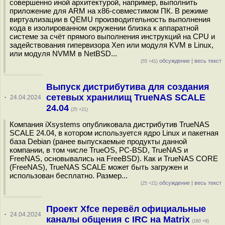
совершенно иной архитектурой, например, выполнить
приложение для ARM на x86-совместимом ПК. В режиме
виртуализации в QEMU производительность выполнения
кода в изолированном окружении близка к аппаратной
системе за счёт прямого выполнения инструкций на CPU и
задействования гипервизора Xen или модуля KVM в Linux,
или модуля NVMM в NetBSD...
обсуждение
|
весь текст
(55 +41)
Выпуск дистрибутива для создания
сетевых хранилищ TrueNAS SCALE
·
24.04.2024
24.04
(25 +21)
Компания iXsystems опубликовала дистрибутив TrueNAS
SCALE 24.04, в котором используется ядро Linux и пакетная
база Debian (ранее выпускаемые продукты данной
компании, в том числе TrueOS, PC-BSD, TrueNAS и
FreeNAS, основывались на FreeBSD). Как и TrueNAS CORE
(FreeNAS), TrueNAS SCALE может быть загружен и
использован бесплатно. Размер...
обсуждение
|
весь текст
(25 +21)
Проект Xfce перевёл официальные
·
24.04.2024
каналы общения с IRC на Matrix
(160 +9)