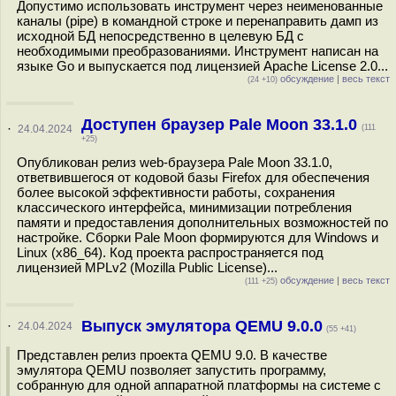
Допустимо использовать инструмент через неименованные
каналы (pipe) в командной строке и перенаправить дамп из
исходной БД непосредственно в целевую БД с
необходимыми преобразованиями. Инструмент написан на
языке Go и выпускается под лицензией Apache License 2.0...
обсуждение
|
весь текст
(24 +10)
Доступен браузер Pale Moon 33.1.0
·
24.04.2024
(111
+25)
Опубликован релиз web-браузера Pale Moon 33.1.0,
ответвившегося от кодовой базы Firefox для обеспечения
более высокой эффективности работы, сохранения
классического интерфейса, минимизации потребления
памяти и предоставления дополнительных возможностей по
настройке. Сборки Pale Moon формируются для Windows и
Linux (x86_64). Код проекта распространяется под
лицензией MPLv2 (Mozilla Public License)...
обсуждение
|
весь текст
(111 +25)
Выпуск эмулятора QEMU 9.0.0
·
24.04.2024
(55 +41)
Представлен релиз проекта QEMU 9.0. В качестве
эмулятора QEMU позволяет запустить программу,
собранную для одной аппаратной платформы на системе с