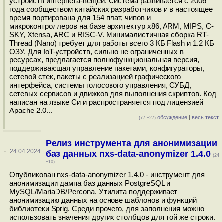
устройств интернета-вещей. Система развивается с 2006
года сообществом китайских разработчиков и в настоящее
время портирована для 154 плат, чипов и
микроконтроллеров на базе архитектур x86, ARM, MIPS, С-
SKY, Xtensa, ARC и RISC-V. Минималистичная сборка RT-
Thread (Nano) требует для работы всего 3 КБ Flash и 1.2 КБ
ОЗУ. Для IoT-устройств, сильно не ограниченных в
ресурсах, предлагается полнофункциональная версия,
поддерживающая управление пакетами, конфигураторы,
сетевой стек, пакеты с реализацией графического
интерфейса, системы голосового управления, СУБД,
сетевых сервисов и движков для выполнения скриптов. Код
написан на языке Си и распространяется под лицензией
Apache 2.0...
обсуждение
|
весь текст
(77 +27)
Релиз инструмента для анонимизации
·
24.04.2024
баз данных nxs-data-anonymizer 1.4.0
(24
+10)
Опубликован nxs-data-anonymizer 1.4.0 - инструмент для
анонимизации дампа баз данных PostgreSQL и
MySQL/MariaDB/Percona. Утилита поддерживает
анонимизацию данных на основе шаблонов и функций
библиотеки Sprig. Среди прочего, для заполнения можно
использовать значения других столбцов для той же строки.