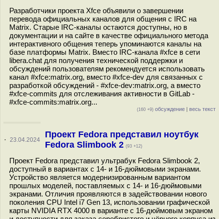
Разработчики проекта Xfce объявили о завершении
перевода официальных каналов для общения с IRC на
Matrix. Старые IRC-каналы остаются доступны, но в
документации и на сайте в качестве официального метода
интерактивного общения теперь упоминаются каналы на
базе платформы Matrix. Вместо IRC-канала #xfce в сети
libera.chat для получения технической поддержки и
обсуждений пользователям рекомендуется использовать
канал #xfce:matrix.org, вместо #xfce-dev для связанных с
разработкой обсуждений - #xfce-dev:matrix.org, а вместо
#xfce-commits для отслеживания активности в GitLab -
#xfce-commits:matrix.org...
обсуждение
|
весь текст
(160 +9)
Проект Fedora представил ноутбук
·
23.04.2024
Fedora Slimbook 2
(93 +12)
Проект Fedora представил ультрабук Fedora Slimbook 2,
доступный в вариантах с 14- и 16-дюймовыми экранами.
Устройство является модернизированным вариантом
прошлых моделей, поставляемых с 14- и 16-дюймовыми
экранами. Отличия проявляются в задействовании нового
поколения CPU Intel i7 Gen 13, использовании графической
карты NVIDIA RTX 4000 в варианте c 16-дюймовым экраном
и доступности для заказа серебристого и чёрного корпуса из