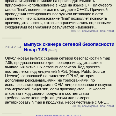
проанализировал влияние на производительность
приложений использование в коде на языке С++ ключевого
слова "final", появившегося в стандарте C++11. Причиной
проведения тестирования послужили витающие в сети
заявления, что использование "final" позволяет повысить
производительность, которые ограничивались оценочными
суждениями без указания результатов изменений...
обсуждение
|
весь текст
(105 +31)
Выпуск сканера сетевой безопасности
·
23.04.2024
Nmap 7.95
(30 +16)
Опубликован выпуск сканера сетевой безопасности Nmap
7.95, предназначенного для проведения аудита сети и
выявления активных сетевых сервисов. Код проекта
поставляется под лицензией NPSL (Nmap Public Source
License), основанной на лицензии GPLv2, которая
дополнена рекомендациями (не требованиями) по
использованию программы OEM-лицензирования и покупке
коммерческой лицензии, если производитель не желает
открывать код своего продукта в соответствии
требованиями копилефт-лицензии или намерен
интегрировать Nmap в продукты, несовместимые с GPL...
обсуждение
|
весь текст
(30 +16)