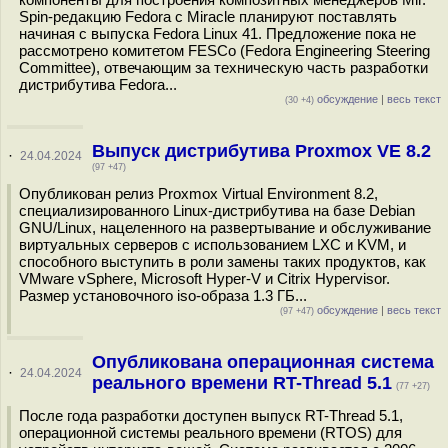
Spin-редакцию Fedora с Miracle планируют поставлять
начиная с выпуска Fedora Linux 41. Предложение пока не
рассмотрено комитетом FESCo (Fedora Engineering Steering
Committee), отвечающим за техническую часть разработки
дистрибутива Fedora...
обсуждение
|
весь текст
(30 +4)
Выпуск дистрибутива Proxmox VE 8.2
·
24.04.2024
(97 +47)
Опубликован релиз Proxmox Virtual Environment 8.2,
специализированного Linux-дистрибутива на базе Debian
GNU/Linux, нацеленного на развертывание и обслуживание
виртуальных серверов с использованием LXC и KVM, и
способного выступить в роли замены таких продуктов, как
VMware vSphere, Microsoft Hyper-V и Citrix Hypervisor.
Размер установочного iso-образа 1.3 ГБ...
обсуждение
|
весь текст
(97 +47)
Опубликована операционная система
·
24.04.2024
реального времени RT-Thread 5.1
(77 +27)
После года разработки доступен выпуск RT-Thread 5.1,
операционной системы реального времени (RTOS) для