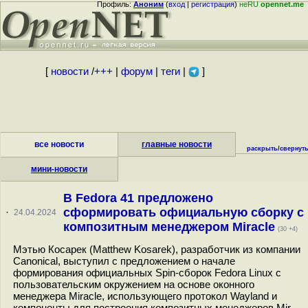
Профиль:
Аноним
(
вход
|
регистрация
)
неRU
opennet.me
[
новости
/
+++
|
форум
|
теги
|
]
все новости
главные новости
раскрыть
/
свернут
мини-новости
В Fedora 41 предложено
сформировать официальную сборку с
·
24.04.2024
композитным менеджером Miracle
(30 +4)
Мэтью Косарек (Matthew Kosarek), разработчик из компании
Canonical, выступил с предложением о начале
формирования официальных Spin-сборок Fedora Linux с
пользовательским окружением на основе оконного
менеджера Miracle, использующего протокол Wayland и
компоненты для построения композитных менеджеров Mir.