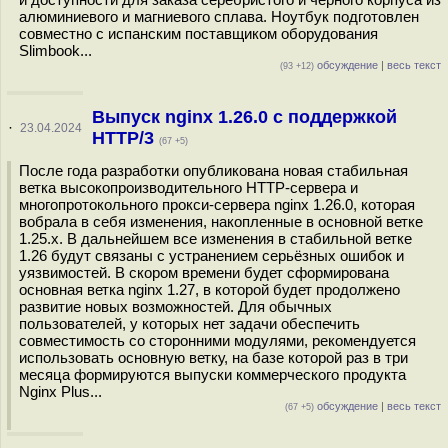
алюминиевого и магниевого сплава. Ноутбук подготовлен
совместно с испанским поставщиком оборудования
Slimbook...
обсуждение
|
весь текст
(93 +12)
Выпуск nginx 1.26.0 с поддержкой
·
23.04.2024
HTTP/3
(67 +5)
После года разработки опубликована новая стабильная
ветка высокопроизводительного HTTP-сервера и
многопротокольного прокси-сервера nginx 1.26.0, которая
вобрала в себя изменения, накопленные в основной ветке
1.25.x. В дальнейшем все изменения в стабильной ветке
1.26 будут связаны с устранением серьёзных ошибок и
уязвимостей. В скором времени будет сформирована
основная ветка nginx 1.27, в которой будет продолжено
развитие новых возможностей. Для обычных
пользователей, у которых нет задачи обеспечить
совместимость со сторонними модулями, рекомендуется
использовать основную ветку, на базе которой раз в три
месяца формируются выпуски коммерческого продукта
Nginx Plus...
обсуждение
|
весь текст
(67 +5)