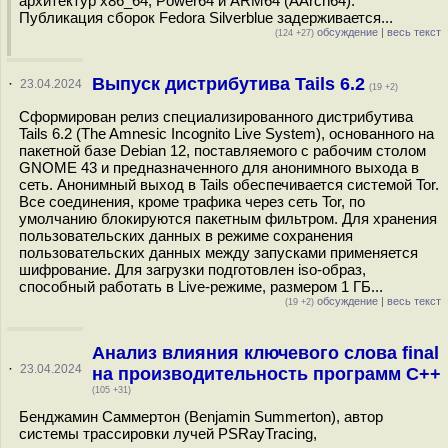
архитектур x86_64, Power64 и ARM64 (AArch64).
Публикация сборок Fedora Silverblue задерживается...
обсуждение
|
весь текст
(124 +27)
Выпуск дистрибутива Tails 6.2
·
23.04.2024
(19 +2)
Сформирован релиз специализированного дистрибутива
Tails 6.2 (The Amnesic Incognito Live System), основанного на
пакетной базе Debian 12, поставляемого с рабочим столом
GNOME 43 и предназначенного для анонимного выхода в
сеть. Анонимный выход в Tails обеспечивается системой Tor.
Все соединения, кроме трафика через сеть Tor, по
умолчанию блокируются пакетным фильтром. Для хранения
пользовательских данных в режиме сохранения
пользовательских данных между запусками применяется
шифрование. Для загрузки подготовлен iso-образ,
способный работать в Live-режиме, размером 1 ГБ...
обсуждение
|
весь текст
(19 +2)
Анализ влияния ключевого слова final
·
23.04.2024
на производительность программ C++
(105 +31)
Бенджамин Саммертон (Benjamin Summerton), автор
системы трассировки лучей PSRayTracing,