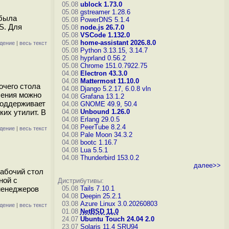
05.08
ublock 1.73.0
05.08
gstreamer 1.28.6
 была
05.08
PowerDNS 5.1.4
S. Для
05.08
node.js 26.7.0
05.08
VSCode 1.132.0
05.08
home-assistant 2026.8.0
дение
|
весь текст
05.08
Python 3.13.15, 3.14.7
05.08
hyprland 0.56.2
05.08
Chrome 151.0.7922.75
04.08
Electron 43.3.0
04.08
Mattermost 11.10.0
очего стола
04.08
Django 5.2.17, 6.0.8
vln
ления можно
04.08
Grafana 13.1.2
 поддерживает
04.08
GNOME 49.9, 50.4
их утилит. В
04.08
Unbound 1.26.0
04.08
Erlang 29.0.5
04.08
PeerTube 8.2.4
дение
|
весь текст
04.08
Pale Moon 34.3.2
04.08
bootc 1.16.7
04.08
Lua 5.5.1
04.08
Thunderbird 153.0.2
далее>>
рабочий стол
ной с
Дистрибутивы:
менеджеров
05.08
Tails 7.10.1
04.08
Deepin 25.2.1
03.08
Azure Linux 3.0.20260803
дение
|
весь текст
01.08
NetBSD 11.0
24.07
Ubuntu Touch 24.04 2.0
23.07
Solaris 11.4 SRU94