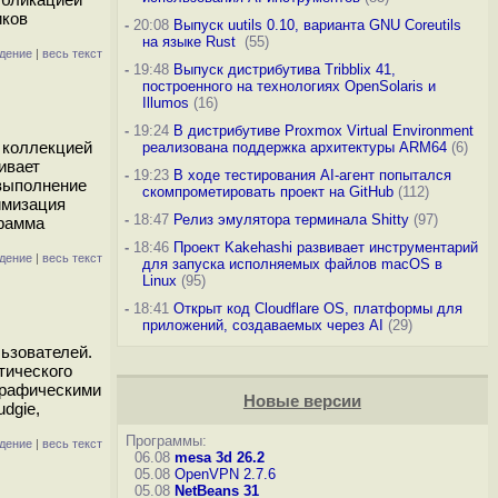
иков
-
20:08
Выпуск uutils 0.10, варианта GNU Coreutils
на языке Rust
(55)
дение
|
весь текст
-
19:48
Выпуск дистрибутива Tribblix 41,
построенного на технологиях OpenSolaris и
Illumos
(16)
-
19:24
В дистрибутиве Proxmox Virtual Environment
 коллекцией
реализована поддержка архитектуры ARM64
(6)
ивает
-
19:23
В ходе тестирования AI-агент попытался
 выполнение
скомпрометировать проект на GitHub
(112)
имизация
-
18:47
Релиз эмулятора терминала Shitty
(97)
грамма
-
18:46
Проект Kakehashi развивает инструментарий
дение
|
весь текст
для запуска исполняемых файлов macOS в
Linux
(95)
-
18:41
Открыт код Cloudflare OS, платформы для
приложений, создаваемых через AI
(29)
льзователей.
тического
 графическими
Новые версии
dgie,
Программы:
дение
|
весь текст
06.08
mesa 3d 26.2
05.08
OpenVPN 2.7.6
05.08
NetBeans 31