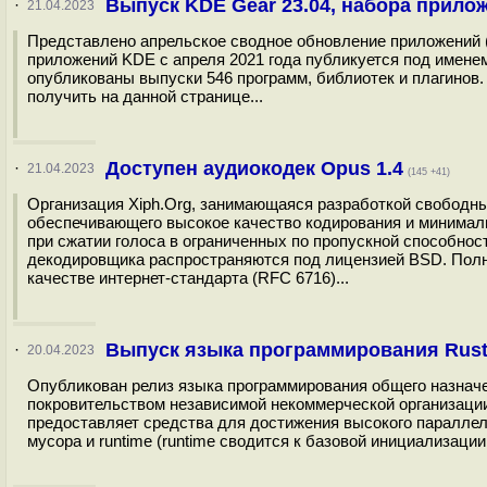
Выпуск KDE Gear 23.04, набора прило
·
21.04.2023
Представлено апрельское сводное обновление приложений (
приложений KDE c апреля 2021 года публикуется под именем
опубликованы выпуски 546 программ, библиотек и плагинов
получить на данной странице...
Доступен аудиокодек Opus 1.4
·
21.04.2023
(145 +41)
Организация Xiph.Org, занимающаяся разработкой свободных
обеспечивающего высокое качество кодирования и минимальн
при сжатии голоса в ограниченных по пропускной способно
декодировщика распространяются под лицензией BSD. Пол
качестве интернет-стандарта (RFC 6716)...
Выпуск языка программирования Rust
·
20.04.2023
Опубликован релиз языка программирования общего назначени
покровительством независимой некоммерческой организации 
предоставляет средства для достижения высокого параллел
мусора и runtime (runtime сводится к базовой инициализаци