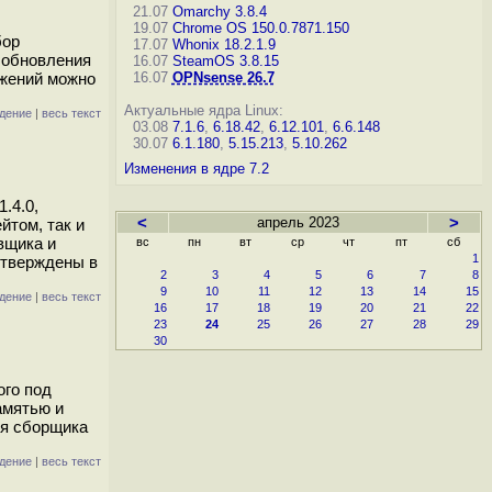
21.07
Omarchy 3.8.4
19.07
Chrome OS 150.0.7871.150
бор
17.07
Whonix 18.2.1.9
х обновления
16.07
SteamOS 3.8.15
ожений можно
16.07
OPNsense 26.7
Актуальные ядра Linux:
дение
|
весь текст
03.08
7.1.6
,
6.18.42
,
6.12.101
,
6.6.148
30.07
6.1.180
,
5.15.213
,
5.10.262
Изменения в ядре 7.2
.4.0,
<
апрель 2023
>
йтом, так и
вщика и
вс
пн
вт
ср
чт
пт
сб
1
утверждены в
2
3
4
5
6
7
8
9
10
11
12
13
14
15
дение
|
весь текст
16
17
18
19
20
21
22
23
24
25
26
27
28
29
30
ого под
амятью и
ия сборщика
дение
|
весь текст