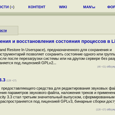
ОСТИ
(
+
)
КОНТЕНТ
WIKI
MAN'ы
ФО
ости
нения и восстановления состояния процессов в L
nd Restore In Userspace), предназначенного для сохранения и
струментарий позволяет сохранить состояние одного или групп
исле после перезагрузки системы или на другом сервере без ра
няется под лицензией GPLv2...
обсуж
(46 +21)
3.3
(128 +27)
.3, предоставляющего средства для редактирования звуковых фа
нения параметров звукового файла, наложения треков и примене
acity 3.3 стал третьим значительный выпуском, сформированным
y распространяется под лицензией GPLv3, бинарные сборки дос
обсуж
(128 +27)