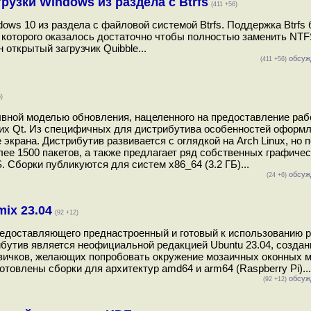
узки Windows из раздела с Btrfs
(411 +56)
ws 10 из раздела с файловой системой Btrfs. Поддержка Btrfs
й которого оказалось достаточно чтобы полностью заменить NTF
открытый загрузчик Quibble...
обсуж
(411 +56)
)
вной моделью обновления, нацеленного на предоставление раб
их Qt. Из специфичных для дистрибутива особенностей оформ
экрана. Дистрибутив развивается с оглядкой на Arch Linux, но
е 1500 пакетов, а также предлагает ряд собственных графическ
Сборки публикуются для систем x86_64 (3.2 ГБ)...
обсуж
(24 +6)
ix 23.04
(92 +12)
редоставляющего преднастроенный и готовый к использованию 
бутив является неофициальной редакцией Ubuntu 23.04, создан
новичков, желающих попробовать окружение мозаичных оконных 
отовлены сборки для архитектур amd64 и arm64 (Raspberry Pi)...
обсуж
(92 +12)