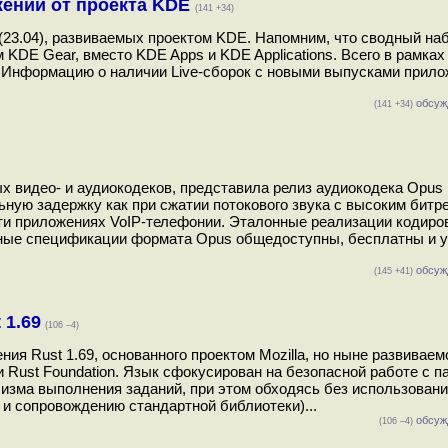
жений от проекта KDE
(141 +34)
23.04), развиваемых проектом KDE. Напомним, что сводный на
 KDE Gear, вместо KDE Apps и KDE Applications. Всего в рамка
. Информацию о наличии Live-сборок с новыми выпусками прил
обсуж
(141 +34)
 видео- и аудиокодеков, представила релиз аудиокодека Opus 1
ую задержку как при сжатии потокового звука с высоким битре
сти приложениях VoIP-телефонии. Эталонные реализации кодиро
ные спецификации формата Opus общедоступны, бесплатны и 
обсуж
(145 +41)
 1.69
(106 –4)
я Rust 1.69, основанного проектом Mozilla, но ныне развиваем
Rust Foundation. Язык сфокусирован на безопасной работе с п
изма выполнения заданий, при этом обходясь без использован
и и сопровождению стандартной библиотеки)...
обсуж
(106 –4)