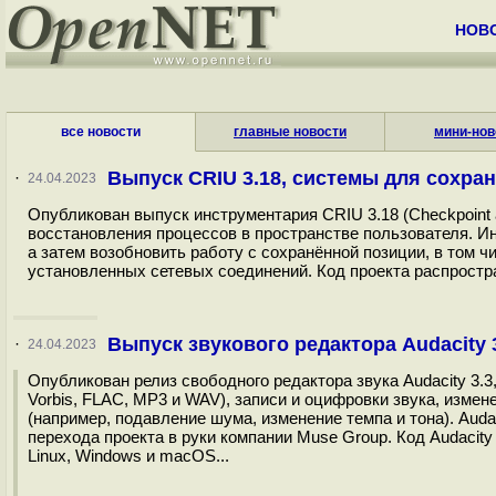
НОВ
все новости
главные новости
мини-нов
Выпуск CRIU 3.18, системы для сохра
·
24.04.2023
Опубликован выпуск инструментария CRIU 3.18 (Checkpoint a
восстановления процессов в пространстве пользователя. Ин
а затем возобновить работу с сохранённой позиции, в том ч
установленных сетевых соединений. Код проекта распростра
Выпуск звукового редактора Audacity 
·
24.04.2023
Опубликован релиз свободного редактора звука Audacity 3
Vorbis, FLAC, MP3 и WAV), записи и оцифровки звука, изме
(например, подавление шума, изменение темпа и тона). Aud
перехода проекта в руки компании Muse Group. Код Audacit
Linux, Windows и macOS...