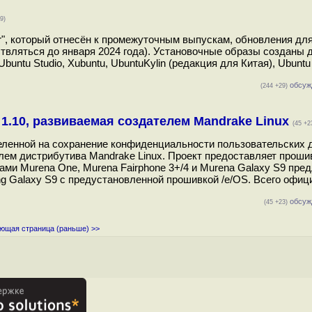
9)
er", который отнесён к промежуточным выпускам, обновления дл
твляться до января 2024 года). Установочные образы созданы д
Ubuntu Studio, Xubuntu, UbuntuKylin (редакция для Китая), Ubuntu 
обсуж
(244 +29)
1.10, развиваемая создателем Mandrake Linux
(45 +2
еленной на сохранение конфиденциальности пользовательских 
лем дистрибутива Mandrake Linux. Проект предоставляет проши
ми Murena One, Murena Fairphone 3+/4 и Murena Galaxy S9 пред
ng Galaxy S9 с предустановленной прошивкой /e/OS. Всего офиц
обсуж
(45 +23)
ющая страница (раньше) >>