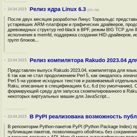
Релиз ядра Linux 6.3
·
24.04.2023
(373 +54)
После двух месяцев разработки Линус Торвальдс представил
устаревших ARM-платформ и графических драйверов, продол
древовидных структур red-black в BPF, режим BIG TCP для 
исполнения в memfd, поддержка создания HID-драйверов, и
групп блоков...
Релиз компилятора Rakudo 2023.04 дл
·
23.04.2023
Представлен выпуск Rakudo 2023.04, компилятора для языка
6 так как не стал продолжением Perl 5, как ожидалось изна
Perl 5 на уровне исходных текстов и развиваемый отдельн
Raku, описанные в спецификациях 6.c, 6.d (по умолчанию)
формирующей среду для запуска скомпилированного в Raku
некоторых виртуальных машин для JavaScript...
В PyPI реализована возможность публи
·
23.04.2023
В репозитории Python-пакетов PyPI (Python Package Index)
публикации пакетов, позволяющего обойтись без сохранения
и токенов доступа к API. Новый метод аутентификации получ