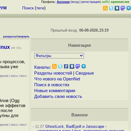
Профиль:
Аноним
(
вход
|
регистрация
)
неRU
opennet.me
РУМ
Поиск
(
теги
)
Прошлый вход:
06-08-2026,15:19
раскрыть
/
свернуть
Навигация
inux
(46 +21)
ы процессов,
зрыва уже
Каналы:
Разделы новостей
|
Сводные
дение
|
весь текст
Что нового на OpenNet
Поиск в новостях
Новые комментарии
Добавить свою новость
йлов (Ogg
ния эффектов
 после
Важное
тупны для
дение
|
весь текст
-
11.07
GhostLock, BadEpoll и Januscape -
уязвимости в ядре Linux, позволяющие получить