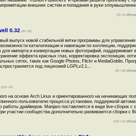
мпрометации внешних систем и попадания в руки злоумышленн
обсуж
(33 +2)
ll 0.32
(49 +18)
рвый выпуск новой стабильной ветки программы для управления
е возможности каталогизации и навигации по коллекции, поддерж
ты для импорта и конвертации новых фотографий, поддерживает
транение эффекта красных глаз, корректировка экспозиции, опт
льных сетях, таких как Google Photos, Flickr и MediaGoblin. Про
спространяется под лицензией LGPLv2.1...
обсуж
(49 +18)
(129 +14)
ного на основе Arch Linux и ориентированного на начинающих по
венного пользователю процесса установки, поддержкой автома
 работы драйверов. Manjaro поставляется в виде live-сборок с
 При участии сообщества дополнительно развиваются сборки с Bu
обсуж
(129 +14)