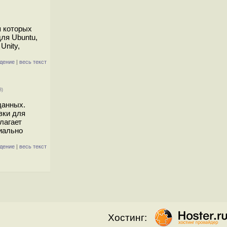
я которых
ля Ubuntu,
Unity,
дение
|
весь текст
3)
данных.
вки для
лагает
иально
дение
|
весь текст
Хостинг: