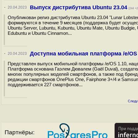
Выпуск дистрибутива Ubuntu 23.04
·
20.04.2023
(244 +2
Опубликован релиз дистрибутива Ubuntu 23.04 "Lunar Lobst
формируются в течение 9 месяцев (поддержка будет осущес
Ubuntu Server, Lubuntu, Kubuntu, Ubuntu Mate, Ubuntu Budgie, 
Edubuntu и Ubuntu Cinnamon...
Доступна мобильная платформа /e/OS 
·
20.04.2023
Представлен выпуск мобильной платформы /e/OS 1.10, нац
Платформа основана Гаэлем Дювалем (Gaël Duval), создате
многих популярных моделей смартфонов, а также под бренда
редакции смартфонов OnePlus One, Fairphone 3+/4 и Samsu
поддерживается 227 смартфонов...
Следу
Партнёры: