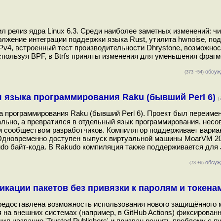
 релиз ядра Linux 6.3. Среди наиболее заметных изменений: чи
жение интеграции поддержки языка Rust, утилита hwnoise, по
IPv4, встроенный тест производительности Dhrystone, возможнос
спользуя BPF, в Btrfs приняты изменения для уменьшения фраг
обсуж
(373 +54)
я языка программирования Raku (бывший Perl 6)
(
 программирования Raku (бывший Perl 6). Проект был переимен
чально, а превратился в отдельный язык программирования, нес
ым сообществом разработчиков. Компилятор поддерживает вариа
. Одновременно доступен выпуск виртуальной машины MoarVM 20
do байт-кода. В Rakudo компиляция также поддерживается для
обсуж
(73 +6)
кации пакетов без привязки к паролям и токена
 предоставлена возможность использования нового защищённого 
 на внешних системах (например, в GitHub Actions) фиксирован
ил название 'Trusted Publishers' и призван решить проблему с 