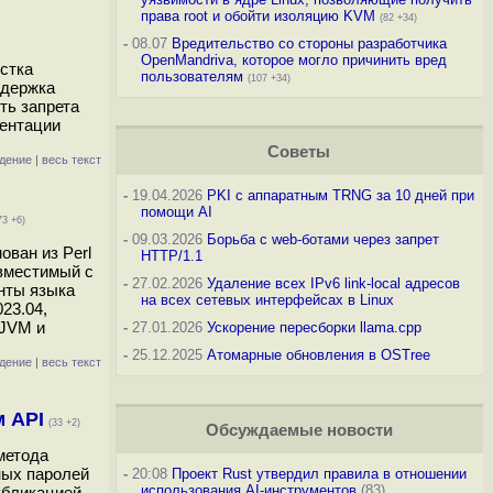
права root и обойти изоляцию KVM
(82 +34)
-
08.07
Вредительство со стороны разработчика
OpenMandriva, которое могло причинить вред
стка
пользователям
(107 +34)
ддержка
ть запрета
ментации
Советы
дение
|
весь текст
-
19.04.2026
PKI с аппаратным TRNG за 10 дней при
помощи AI
73 +6)
-
09.03.2026
Борьба с web-ботами через запрет
ован из Perl
HTTP/1.1
овместимый с
-
27.02.2026
Удаление всех IPv6 link-local адресов
нты языка
на всех сетевых интерфейсах в Linux
23.04,
 JVM и
-
27.01.2026
Ускорение пересборки llama.cpp
-
25.12.2025
Атомарные обновления в OSTree
дение
|
весь текст
м API
(33 +2)
Обсуждаемые новости
метода
ных паролей
-
20:08
Проект Rust утвердил правила в отношении
использования AI-инструментов
(83)
публикацией