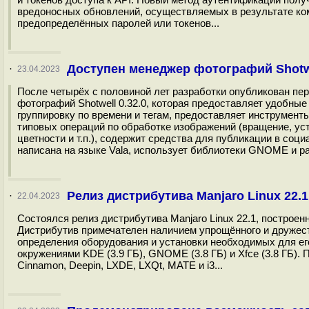
вредоносных обновлений, осуществляемых в результате ко
предопределённых паролей или токенов...
Доступен менеджер фотографий Shotwe
·
23.04.2023
После четырёх с половиной лет разработки опубликован пе
фотографий Shotwell 0.32.0, которая предоставляет удобны
группировку по времени и тегам, предоставляет инструмен
типовых операций по обработке изображений (вращение, ус
цветности и т.п.), содержит средства для публикации в социа
написана на языке Vala, использует библиотеки GNOME и ра
Релиз дистрибутива Manjaro Linux 22.1
·
22.04.2023
Состоялся релиз дистрибутива Manjaro Linux 22.1, построен
Дистрибутив примечателен наличием упрощённого и дружест
определения оборудования и установки необходимых для его
окружениями KDE (3.9 ГБ), GNOME (3.8 ГБ) и Xfce (3.8 ГБ).
Cinnamon, Deepin, LXDE, LXQt, MATE и i3...