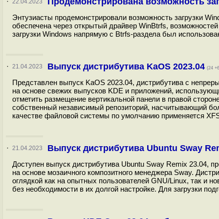
Продемонстрирована возможность загр
·
22.04.2023
Энтузиасты продемонстрировали возможность загрузки Windo
обеспечена через открытый драйвер WinBtrfs, возможносте
загрузки Windows напрямую с Btrfs-раздела был использован 
Выпуск дистрибутива KaOS 2023.04
·
21.04.2023
(24 +6
Представлен выпуск KaOS 2023.04, дистрибутива с непреры
на основе свежих выпусков KDE и приложений, использующ
отметить размещение вертикальной панели в правой стороне 
собственный независимый репозиторий, насчитывающий боле
качестве файловой системы по умолчанию применяется XFS. 
Выпуск дистрибутива Ubuntu Sway Rem
·
21.04.2023
Доступен выпуск дистрибутива Ubuntu Sway Remix 23.04, п
на основе мозаичного композитного менеджера Sway. Дистри
оглядкой как на опытных пользователей GNU/Linux, так и 
без необходимости в их долгой настройке. Для загрузки подг