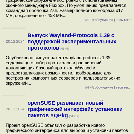
Графическое окружение построено с использованием
оконного менеджера Fluxbox. По умолчанию предлагается
командная оболочка Zsh. Размер полного iso-образа 917
МБ, сокращённого - 498 МБ...
обсуждение
|
весь текст
(29 +7)
Выпуск Wayland-Protocols 1.39 с
поддержкой экспериментальных
·
20.12.2024
протоколов
(63 +7)
Опубликован выпуск пакета wayland-protocols 1.39,
содержащего набор протоколов и расширений,
дополняющих базовый протокол Wayland и
предоставляющих возможности, необходимые для
построения композитных серверов и пользовательских
окружений...
обсуждение
|
весь текст
(63 +7)
openSUSE развивает новый
графический интерфейс установки
·
20.12.2024
пакетов YQPkg
(54 +17)
Проект openSUSE объявил о разработке нового
графического интерфейса для выбора и установки пакетов