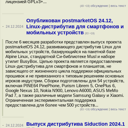
лицензией GPLv3+...
обсуждение
|
весь текст
(49 +19)
Опубликован postmarketOS 24.12,
Linux-дистрибутив для смартфонов и
·
24.12.2024
мобильных устройств
(83 +19)
После 6 месяцев разработки представлен выпуск проекта
postmarketOS 24.12, развивающего дистрибутив Linux для
мобильных устройств, базирующийся на пакетной базе
Alpine Linux, стандартной Си-библиотеке Musl и наборе
утилит BusyBox. Целью проекта является предоставление
Linux-дистрибутива для смартфонов и планшетов, не
зависящего от жизненного цикла поддержки официальных
прошивок и не привязанного к типовым решениям основных
игроков индустрии. Сборки подготовлены для 54 устройств,
включая PINE64 PinePhone, Purism Librem 5, OnePlus 6,
Google Nexus 10, Nokia N900, Lenovo A6000, ASUS MeMo
Pad 7, а также различные модели Samsung Galaxy и Xiaomi.
Ограниченная экспериментальная поддержка
предоставлена для более чем 500 устройств...
обсуждение
|
весь текст
(83 +19)
Выпуск дистрибутива Siduction 2024.1
·
24.12.2024