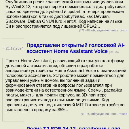
Опубликован релиз классической системы инициализации
SysVinit 3.12, которая широко применялась в дистрибутивах
Linux во времена до systemd и upstart, а теперь продолжает
использоваться в таких дистрибутивах, как Devuan,
Slackware, Debian GNU/Hurd и antiX. Код написан на языке
Си и распространяется под лицензией GPLv2...
обсуждение
|
весь текст
(177 +36)
Представлен открытый голосовой AI-
·
21.12.2024
ассистент Home Assistant Voice
(99 +25)
Проект Home Assistant, развивающий открытую платформу
домашней автоматизации, объявил о разработке
аппаратного устройства Home Assistant Voice с реализацией
голосового ассистента. Устройство может применяться для
управлений умным домом, выполнения задач и
формирования ответов на вопросы пользователя при
взаимодействии на естественном языке. Схемы, распайки
платы, макеты для печати корпуса на 3D-принтере
распространяются под открытыми лицензиями. Код
прошивки доступен под лицензией MIT. Готовое устройство
выставлено в продажу за $59...
обсуждение
|
весь текст
(99 +25)
Релиз T2 SDE 24.12, платформы для