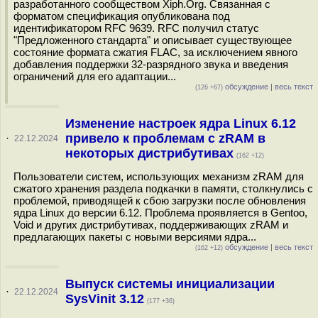
разработанного сообществом Xiph.Org. Связанная с
форматом спецификация опубликована под
идентификатором RFC 9639. RFC получил статус
"Предложенного стандарта" и описывает существующее
состояние формата сжатия FLAC, за исключением явного
добавления поддержки 32-разрядного звука и введения
ограничений для его адаптации...
обсуждение
|
весь текст
(126 +67)
Изменение настроек ядра Linux 6.12
привело к проблемам c zRAM в
·
22.12.2024
некоторых дистрибутивах
(162 +12)
Пользователи систем, использующих механизм zRAM для
сжатого хранения раздела подкачки в памяти, столкнулись с
проблемой, приводящей к сбою загрузки после обновления
ядра Linux до версии 6.12. Проблема проявляется в Gentoo,
Void и других дистрибутивах, поддерживающих zRAM и
предлагающих пакеты с новыми версиями ядра...
обсуждение
|
весь текст
(162 +12)
Выпуск системы инициализации
·
22.12.2024
SysVinit 3.12
(177 +36)