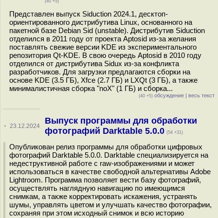
(40 +5)
Представлен выпуск Siduction 2024.1, десктоп-
ориентированного дистрибутива Linux, основанного на
пакетной базе Debian Sid (unstable). Дистрибутив Siduction
отделился в 2011 году от проекта Aptosid из-за желания
поставлять свежие версии KDE из экспериментального
репозитория Qt-KDE. В свою очередь Aptosid в 2010 году
отделился от дистрибутива Sidux из-за конфликта
разработчиков. Для загрузки предлагаются сборки на
основе KDE (3.5 ГБ), Xfce (2.7 ГБ) и LXQt (3 ГБ), а также
минималистичная сборка "noX" (1 ГБ) и сборка...
обсуждение
|
весь текст
(40 +5)
Выпуск программы для обработки
·
23.12.2024
фотографий Darktable 5.0.0
(54 +31)
Опубликован релиз программы для обработки цифровых
фотографий Darktable 5.0.0. Darktable специализируется на
недеструктивной работе с raw-изображениями и может
использоваться в качестве свободной альтернативы Adobe
Lightroom. Программа позволяет вести базу фотографий,
осуществлять наглядную навигацию по имеющимся
снимкам, а также корректировать искажения, устранять
шумы, управлять цветом и улучшать качество фотографии,
сохраняя при этом исходный снимок и всю историю