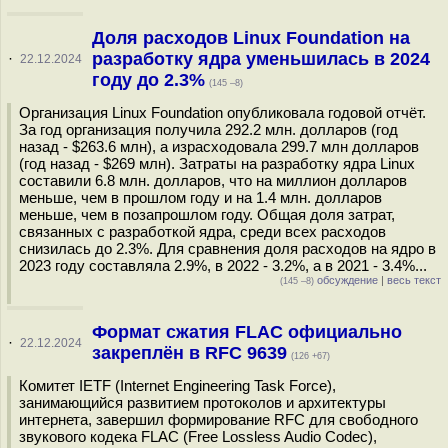
Доля расходов Linux Foundation на
разработку ядра уменьшилась в 2024
·
22.12.2024
году до 2.3%
(145 –8)
Организация Linux Foundation опубликовала годовой отчёт.
За год организация получила 292.2 млн. долларов (год
назад - $263.6 млн), а израсходовала 299.7 млн долларов
(год назад - $269 млн). Затраты на разработку ядра Linux
составили 6.8 млн. долларов, что на миллион долларов
меньше, чем в прошлом году и на 1.4 млн. долларов
меньше, чем в позапрошлом году. Общая доля затрат,
связанных с разработкой ядра, среди всех расходов
снизилась до 2.3%. Для сравнения доля расходов на ядро в
2023 году составляла 2.9%, в 2022 - 3.2%, а в 2021 - 3.4%...
обсуждение
|
весь текст
(145 –8)
Формат сжатия FLAC официально
·
22.12.2024
закреплён в RFC 9639
(126 +67)
Комитет IETF (Internet Engineering Task Force),
занимающийся развитием протоколов и архитектуры
интернета, завершил формирование RFC для свободного
звукового кодека FLAC (Free Lossless Audio Codec),