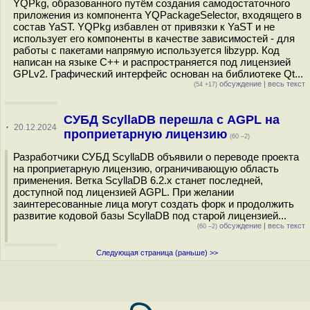
YQPkg, образованного путём создания самодостаточного
приложения из компонента YQPackageSelector, входящего в
состав YaST. YQPkg избавлен от привязки к YaST и не
использует его компоненты в качестве зависимостей - для
работы с пакетами напрямую используется libzypp. Код
написан на языке С++ и распространяется под лицензией
GPLv2. Графический интерфейс основан на библиотеке Qt...
обсуждение
|
весь текст
(54 +17)
СУБД ScyllaDB перешла с AGPL на
·
20.12.2024
проприетарную лицензию
(60 –2)
Разработчики СУБД ScyllaDB объявили о переводе проекта
на проприетарную лицензию, ограничивающую область
применения. Ветка ScyllaDB 6.2.x станет последней,
доступной под лицензией AGPL. При желании
заинтересованные лица могут создать форк и продолжить
развитие кодовой базы ScyllaDB под старой лицензией...
обсуждение
|
весь текст
(60 –2)
Следующая страница (раньше) >>