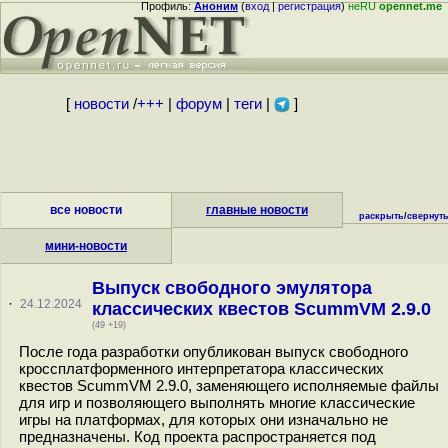
Профиль:
Аноним
(
вход
|
регистрация
)
неRU
opennet.me
[
новости
/
+++
|
форум
|
теги
|
]
все новости
главные новости
раскрыть
/
свернут
мини-новости
Выпуск свободного эмулятора
·
24.12.2024
классических квестов ScummVM 2.9.0
(49 +19)
После года разработки опубликован выпуск свободного
кроссплатформенного интерпретатора классических
квестов ScummVM 2.9.0, заменяющего исполняемые файлы
для игр и позволяющего выполнять многие классические
игры на платформах, для которых они изначально не
предназначены. Код проекта распространяется под