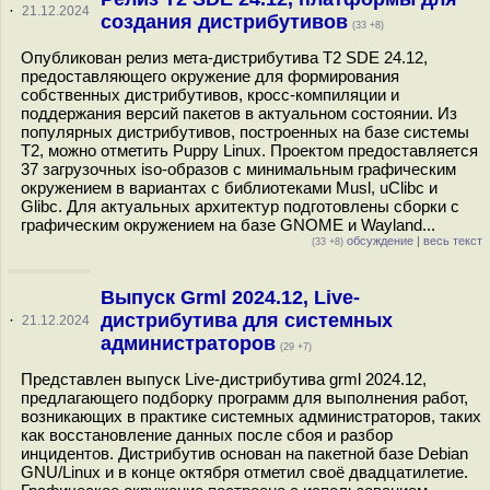
·
21.12.2024
создания дистрибутивов
(33 +8)
Опубликован релиз мета-дистрибутива T2 SDE 24.12,
предоставляющего окружение для формирования
собственных дистрибутивов, кросс-компиляции и
поддержания версий пакетов в актуальном состоянии. Из
популярных дистрибутивов, построенных на базе системы
T2, можно отметить Puppy Linux. Проектом предоставляется
37 загрузочных iso-образов с минимальным графическим
окружением в вариантах с библиотеками Musl, uClibc и
Glibc. Для актуальных архитектур подготовлены сборки с
графическим окружением на базе GNOME и Wayland...
обсуждение
|
весь текст
(33 +8)
Выпуск Grml 2024.12, Live-
дистрибутива для системных
·
21.12.2024
администраторов
(29 +7)
Представлен выпуск Live-дистрибутива grml 2024.12,
предлагающего подборку программ для выполнения работ,
возникающих в практике системных администраторов, таких
как восстановление данных после сбоя и разбор
инцидентов. Дистрибутив основан на пакетной базе Debian
GNU/Linux и в конце октября отметил своё двадцатилетие.