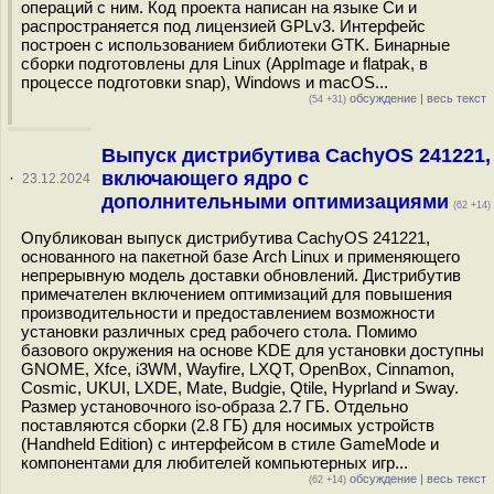
операций с ним. Код проекта написан на языке Си и
распространяется под лицензией GPLv3. Интерфейс
построен с использованием библиотеки GTK. Бинарные
сборки подготовлены для Linux (AppImage и flatpak, в
процессе подготовки snap), Windows и macOS...
обсуждение
|
весь текст
(54 +31)
Выпуск дистрибутива CachyOS 241221,
включающего ядро с
·
23.12.2024
дополнительными оптимизациями
(62 +14)
Опубликован выпуск дистрибутива CachyOS 241221,
основанного на пакетной базе Arch Linux и применяющего
непрерывную модель доставки обновлений. Дистрибутив
примечателен включением оптимизаций для повышения
производительности и предоставлением возможности
установки различных сред рабочего стола. Помимо
базового окружения на основе KDE для установки доступны
GNOME, Xfce, i3WM, Wayfire, LXQT, OpenBox, Cinnamon,
Cosmic, UKUI, LXDE, Mate, Budgie, Qtile, Hyprland и Sway.
Размер установочного iso-образа 2.7 ГБ. Отдельно
поставляются сборки (2.8 ГБ) для носимых устройств
(Handheld Edition) с интерфейсом в стиле GameMode и
компонентами для любителей компьютерных игр...
обсуждение
|
весь текст
(62 +14)