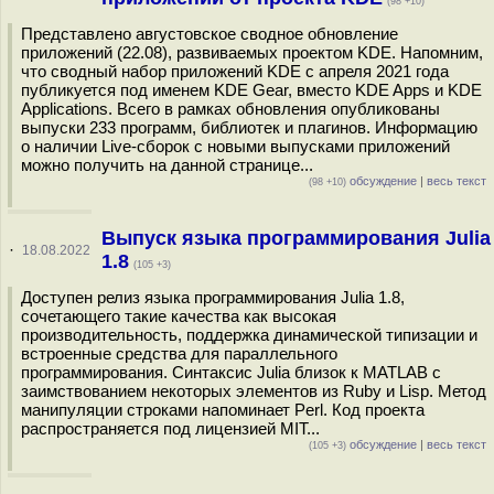
(98 +10)
Представлено августовское сводное обновление
приложений (22.08), развиваемых проектом KDE. Напомним,
что сводный набор приложений KDE c апреля 2021 года
публикуется под именем KDE Gear, вместо KDE Apps и KDE
Applications. Всего в рамках обновления опубликованы
выпуски 233 программ, библиотек и плагинов. Информацию
о наличии Live-сборок с новыми выпусками приложений
можно получить на данной странице...
обсуждение
|
весь текст
(98 +10)
Выпуск языка программирования Julia
·
18.08.2022
1.8
(105 +3)
Доступен релиз языка программирования Julia 1.8,
сочетающего такие качества как высокая
производительность, поддержка динамической типизации и
встроенные средства для параллельного
программирования. Синтаксис Julia близок к MATLAB с
заимствованием некоторых элементов из Ruby и Lisp. Метод
манипуляции строками напоминает Perl. Код проекта
распространяется под лицензией MIT...
обсуждение
|
весь текст
(105 +3)