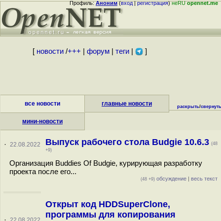
Профиль:
Аноним
(
вход
|
регистрация
)
неRU
opennet.me
[
новости
/
+++
|
форум
|
теги
|
]
все новости
главные новости
раскрыть
/
свернут
мини-новости
Выпуск рабочего стола Budgie 10.6.3
·
22.08.2022
(48
+9)
Организация Buddies Of Budgie, курирующая разработку
проекта после его...
обсуждение
|
весь текст
(48 +9)
Открыт код HDDSuperClone,
программы для копирования
·
22.08.2022