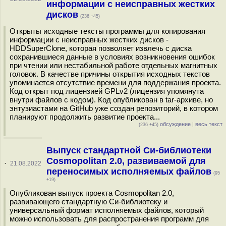
информации с неисправных жестких
дисков
(236 +45)
Открыты исходные тексты программы для копирования
информации с неисправных жестких дисков -
HDDSuperClone, которая позволяет извлечь с диска
сохранившиеся данные в условиях возникновения ошибок
при чтении или нестабильной работе отдельных магнитных
головок. В качестве причины открытия исходных текстов
упоминается отсутствие времени для поддержания проекта.
Код открыт под лицензией GPLv2 (лицензия упомянута
внутри файлов с кодом). Код опубликован в tar-архиве, но
энтузиастами на GitHub уже создан репозиторий, в котором
планируют продолжить развитие проекта...
обсуждение
|
весь текст
(236 +45)
Выпуск стандартной Си-библиотеки
Cosmopolitan 2.0, развиваемой для
·
21.08.2022
переносимых исполняемых файлов
(95
+19)
Опубликован выпуск проекта Cosmopolitan 2.0,
развивающего стандартную Си-библиотеку и
универсальный формат исполняемых файлов, который
можно использовать для распространения программ для