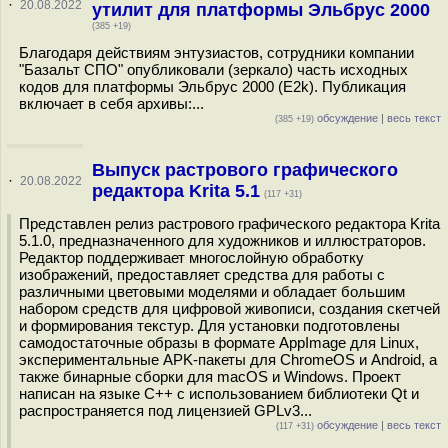
·
20.08.2022
утилит для платформы Эльбрус 2000
(385 +19)
Благодаря действиям энтузиастов, сотрудники компании
"Базальт СПО" опубликовали (зеркало) часть исходных
кодов для платформы Эльбрус 2000 (E2k). Публикация
включает в себя архивы:...
обсуждение
|
весь текст
(385 +19)
Выпуск растрового графического
·
20.08.2022
редактора Krita 5.1
(117 +31)
Представлен релиз растрового графического редактора Krita
5.1.0, предназначенного для художников и иллюстраторов.
Редактор поддерживает многослойную обработку
изображений, предоставляет средства для работы с
различными цветовыми моделями и обладает большим
набором средств для цифровой живописи, создания скетчей
и формирования текстур. Для установки подготовлены
самодостаточные образы в формате AppImage для Linux,
экспериментальные APK-пакеты для ChromeOS и Android, а
также бинарные сборки для macOS и Windows. Проект
написан на языке С++ с использованием библиотеки Qt и
распространяется под лицензией GPLv3...
обсуждение
|
весь текст
(117 +31)