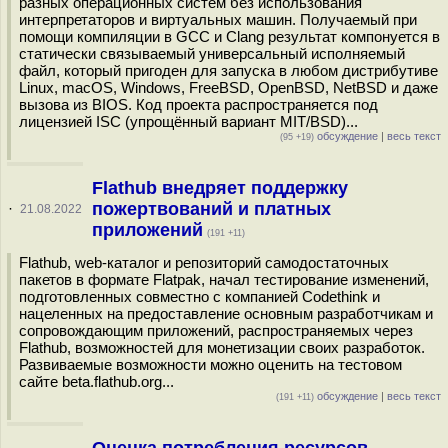
разных операционных систем без использования
интерпретаторов и виртуальных машин. Получаемый при
помощи компиляции в GCC и Clang результат компонуется в
статически связываемый универсальный исполняемый
файл, который пригоден для запуска в любом дистрибутиве
Linux, macOS, Windows, FreeBSD, OpenBSD, NetBSD и даже
вызова из BIOS. Код проекта распространяется под
лицензией ISC (упрощённый вариант MIT/BSD)...
обсуждение
|
весь текст
(95 +19)
Flathub внедряет поддержку
пожертвований и платных
·
21.08.2022
приложений
(191 +11)
Flathub, web-каталог и репозиторий самодостаточных
пакетов в формате Flatpak, начал тестирование изменений,
подготовленных совместно с компанией Codethink и
нацеленных на предоставление основным разработчикам и
сопровождающим приложений, распространяемых через
Flathub, возможностей для монетизации своих разработок.
Развиваемые возможности можно оценить на тестовом
сайте beta.flathub.org...
обсуждение
|
весь текст
(191 +11)