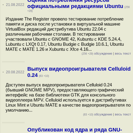
Оценка потребления ресурсов
·
21.08.2022
официальными редакциями Ubuntu
(256
+29)
Издание The Register провело тестирование потребление
памяти и диска после установки в виртуальной машине
VirtualBox редакций дистрибутива Ubuntu 22.04 с
различными рабочими столами. В тестировании
участвовали Ubuntu c GNOME 42, Kubuntu с KDE 5.24.4,
Lubuntu с LXQt 0.17, Ubuntu Budgie с Budgie 10.6.1, Ubuntu
MATE с MATE 1.26 и Xubuntu с Xfce 4.16...
обсуждение
|
весь текст
(256 +29)
Выпуск видеопроигрывателя Celluloid
·
20.08.2022
0.24
(83 +10)
Доступен выпуск видеопроигрывателя Celluloid 0.24
(бывший GNOME MPV), предоставляющего графический
интерфейс на базе библиотеки GTK для консольного
видеоплеера MPV. Celluloid используется в дистрибутивах
Linux Mint и Ubuntu MATE в качестве видеопроигрывателя по
умолчанию...
обсуждение
|
весь текст
(83 +10)
Опубликован код ядра и ряда GNU-