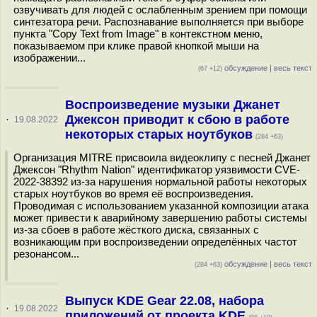
озвучивать для людей с ослабленным зрением при помощи
синтезатора речи. Распознавание выполняется при выборе
пункта "Copy Text from Image" в контекстном меню,
показываемом при клике правой кнопкой мыши на
изображении...
обсуждение
|
весь текст
(67 +12)
Воспроизведение музыки Джанет
Джексон приводит к сбою в работе
·
19.08.2022
некоторых старых ноутбуков
(284 +63)
Организация MITRE присвоила видеоклипу с песней Джанет
Джексон "Rhythm Nation" идентификатор уязвимости CVE-
2022-38392 из-за нарушения нормальной работы некоторых
старых ноутбуков во время её воспроизведения.
Проводимая с использованием указанной композиции атака
может привести к аварийному завершению работы системы
из-за сбоев в работе жёсткого диска, связанных с
возникающим при воспроизведении определённых частот
резонансом...
обсуждение
|
весь текст
(284 +63)
Выпуск KDE Gear 22.08, набора
·
19.08.2022
приложений от проекта KDE