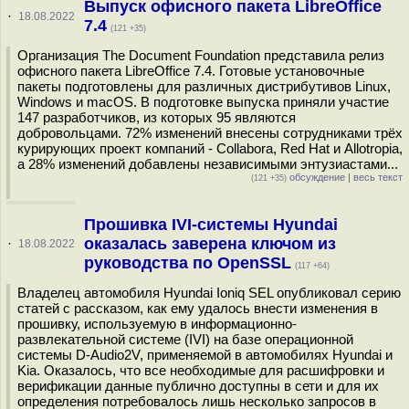
Выпуск офисного пакета LibreOffice
·
18.08.2022
7.4
(121 +35)
Организация The Document Foundation представила релиз
офисного пакета LibreOffice 7.4. Готовые установочные
пакеты подготовлены для различных дистрибутивов Linux,
Windows и macOS. В подготовке выпуска приняли участие
147 разработчиков, из которых 95 являются
добровольцами. 72% изменений внесены сотрудниками трёх
курирующих проект компаний - Collabora, Red Hat и Allotropia,
а 28% изменений добавлены независимыми энтузиастами...
обсуждение
|
весь текст
(121 +35)
Прошивка IVI-системы Hyundai
оказалась заверена ключом из
·
18.08.2022
руководства по OpenSSL
(117 +64)
Владелец автомобиля Hyundai Ioniq SEL опубликовал серию
статей с рассказом, как ему удалось внести изменения в
прошивку, используемую в информационно-
развлекательной системе (IVI) на базе операционной
системы D-Audio2V, применяемой в автомобилях Hyundai и
Kia. Оказалось, что все необходимые для расшифровки и
верификации данные публично доступны в сети и для их
определения потребовалось лишь несколько запросов в