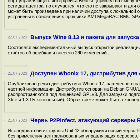
порт управляющего интерфейса Redfish (пришёл на смену IP
сети датацентра, но случается, что его не закрывают и дл
может быть произведена при наличии доступа к локальной
устранены в обновлениях прошивки AMI MegaRAC BMC SPx_1
Выпуск Wine 8.13 и пакета для запуска
·
22.07.2023
Состоялся экспериментальный выпуск открытой реализации W
отчётов об ошибках и внесено 290 изменений...
Доступен Whonix 17, дистрибутив дл
·
21.07.2023
Опубликован релиз дистрибутива Whonix 17, нацеленного н
частной информации. Дистрибутив основан на Debian GNU/Li
распространяются под лицензией GPLv3. Для загрузки подго
Xfce и 1.3 ГБ консольный). Образ также может быть сконве
Червь P2PInfect, атакующий серверы R
·
21.07.2023
Исследователи из группы Unit 42 обнаружили новый червь 
без применения централизованных управляющих серверов. П