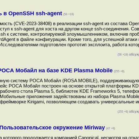
 в OpenSSH ssh-agent
(56 +19)
ость (CVE-2023-38408) в реализации ssh-agent из состава Ope
туп к ssh-agent для хоста на другом конце ssh-соединения. С
ssh к системе, контролируемой злоумышленником, включив проб
ardAgent в файле конфигурации. Кроме того, для успешной атаки
сследователями подготовлен прототип эксплоита, работа кото
обсуж
(56 +19)
РОСА Мобайл на базе KDE Plasma Mobile
(255 +8)
нную систему РОСА Мобайл (ROSA MOBILE), поддерживающую
рфейс РОСА Мобайл построен на основе открытой платформы K
рабочего стола Plasma 5, библиотек KDE Frameworks 5, телефо
 Мобильные приложения задействованы из набора Plasma Mobile
и фреймворке Kirigami, позволяющем создавать универсальные 
обсуж
(255 +8)
 Пользовательское окружение Miriway
(47 +9)
а которого продолжается компанией Canonical, несмотря на отка