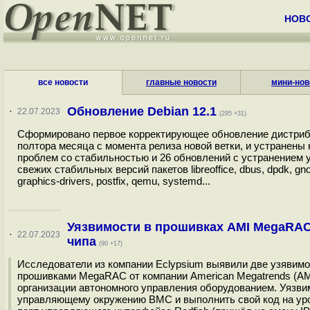
НОВ
все новости
главные новости
мини-нов
Обновление Debian 12.1
·
22.07.2023
(295 +31)
Сформировано первое корректирующее обновление дистрибу
полтора месяца с момента релиза новой ветки, и устранены
проблем со стабильностью и 26 обновлений с устранением у
свежих стабильных версий пакетов libreoffice, dbus, dpdk, gno
graphics-drivers, postfix, qemu, systemd...
Уязвимости в прошивках AMI MegaRAC
·
22.07.2023
чипа
(90 +17)
Исследователи из компании Eclypsium выявили две узявимо
прошивками MegaRAC от компании American Megatrends (AM
организации автономного управления оборудованием. Уязв
управляющему окружению BMC и выполнить свой код на уро