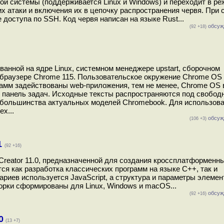
ой системы (поддерживается Linux и Windows) и переходит в р
х атаки и включения их в цепочку распространения червя. При 
доступа по SSH. Код червя написан на языке Rust...
обсуж
(92 +18)
анной на ядре Linux, системном менеджере upstart, сборочном
b-браузере Chrome 115. Пользовательское окружение Chrome OS
рамм задействованы web-приложения, тем не менее, Chrome OS 
 панель задач. Исходные тексты распространяются под свобод
я большинства актуальных моделей Chromebook. Для использова
x...
обсуж
(106 +3)
1
(92 +16)
Creator 11.0, предназначенной для создания кроссплатформенн
я как разработка классических программ на языке C++, так и
риев используется JavaScript, а структура и параметры элемен
рки сформированы для Linux, Windows и maсOS...
обсуж
(92 +16)
0
(13 +7)