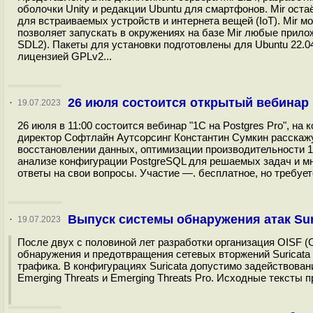
оболочки Unity и редакции Ubuntu для смартфонов. Mir оста
для встраиваемых устройств и интернета вещей (IoT). Mir м
позволяет запускать в окружениях на базе Mir любые прило
SDL2). Пакеты для установки подготовлены для Ubuntu 22.04,
лицензией GPLv2...
26 июля состоится открытый вебинар 
·
19.07.2023
26 июля в 11:00 состоится вебинар "1С на Postgres Pro", на
директор Софтлайн Аутсорсинг Константин Сумкин расскажу
восстановлении данных, оптимизации производительности 1С
анализе конфигурации PostgreSQL для решаемых задач и мн
ответы на свои вопросы. Участие —. бесплатное, но требуетс
Выпуск системы обнаружения атак Sur
·
19.07.2023
После двух с половиной лет разработки организация OISF (O
обнаружения и предотвращения сетевых вторжений Suricata 
трафика. В конфигурациях Suricata допустимо задействовани
Emerging Threats и Emerging Threats Pro. Исходные тексты 