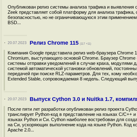
Опубликован релиз системы анализа трафика и выявления се
Zeek представляет собой платформу для анализа трафика, 
безопасностью, но не ограничивающуюся этим применением.
BSD...
Релиз Chrome 115
·
20.07.2023
(117 +11)
Компания Google представила релиз web-браузера Chrome 
Chromium, выступающего основой Chrome. Браузер Chrome 
системы отправки уведомлений в случае краха, модулями д
системой автоматической установки обновлений, постоянны
передачей при поиске RLZ-параметров. Для тех, кому необ
Extended Stable, сопровождаемая 8 недель. Следующий выпу
Выпуск Cython 3.0 и Nuitka 1.7, компи
·
20.07.2023
После пяти лет разработки опубликован релиз проекта Cytho
транслирует Python-код в представление на языках C/C++ 
языках Python и Си. Cython наиболее востребован для созд
на Си, ускоряющих выполнение кода на языке Python. Код к
Apache 2.0...