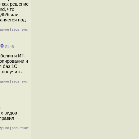
я как решение
nd, что
t5/6 или
раняется под
дение
|
весь текст
ro
(71 –2)
абелин и ИТ-
опировании и
я баз 1С,
т получить
дение
|
весь текст
ы
ых видов
 правил
дение
|
весь текст