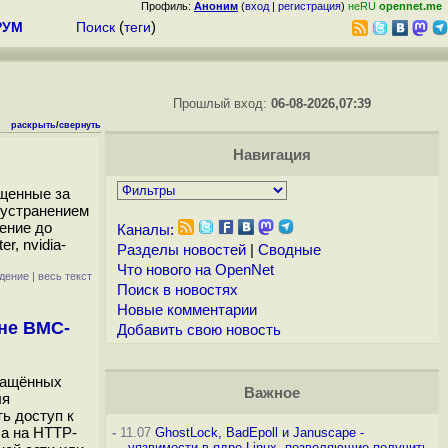
Профиль:
Аноним
(
вход
|
регистрация
)
неRU
opennet.me
РУМ
Поиск
(
теги
)
Прошлый вход:
06-08-2026,07:39
раскрыть
/
свернуть
Навигация
ущенные за
 устранением
ение до
Каналы:
r, nvidia-
Разделы новостей
|
Сводные
Что нового на OpenNet
дение
|
весь текст
Поиск в новостях
Новые комментарии
не BMC-
Добавить свою новость
снащённых
Важное
ля
ь доступ к
а на HTTP-
-
11.07
GhostLock, BadEpoll и Januscape -
уязвимости в ядре Linux, позволяющие получить