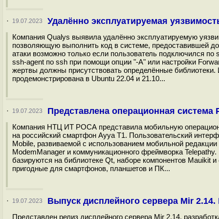
Удалённо эксплуатируемая уязвимость
·
19.07.2023
Компания Qualys выявила удалённо эксплуатируемую уязвим
позволяющую выполнить код в системе, предоставившей дос
атаки возможно только если пользователь подключился по 
ssh-agent по ssh при помощи опции "-A" или настройки Forw
жертвы должны присутствовать определённые библиотеки. И
продемонстрирована в Ubuntu 22.04 и 21.10...
Представлена операционная система 
·
19.07.2023
Компания НТЦ ИТ РОСА представила мобильную операцио
на российский смартфон Ayya T1. Пользовательский инте
Mobile, развиваемой с использованием мобильной редакции 
ModemManager и коммуникационного фреймворка Telepathy.
базируются на библиотеке Qt, наборе компонентов Mauikit 
пригодные для смартфонов, планшетов и ПК...
Выпуск дисплейного сервера Mir 2.14.
·
19.07.2023
Представлен релиз дисплейного сервера Mir 2.14, разработк