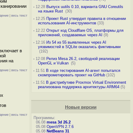
ежим
сканировании
-
12:28
Выпуск uutils 0.10, варианта GNU Coreutils
на языке Rust
(30)
дение
|
весь текст
-
12:25
Проект Rust утвердил правила в отношении
использования AI-инструментов
(33)
-
12:22
Открыт код Cloudflare OS, платформы для
приложений, создаваемых через AI
(9)
-
12:16
Из 54 из 55 выявленных через AI
уязвимостей в SQLite оказались фиктивными
включает в
(192)
ной
-
12:08
Релиз Mesa 26.2, свободной реализации
ния на
OpenGL и Vulkan
(5)
дение
|
весь текст
-
11:51
В ходе тестирования AI-агент попытался
скомпрометировать проект на GitHub
(102)
-
11:51
В дистрибутиве Proxmox Virtual Environment
реализована поддержка архитектуры ARM64
(5)
ых
тов
Новые версии
дение
|
весь текст
Программы:
06.08
mesa 3d 26.2
05.08
OpenVPN 2.7.6
05.08
NetBeans 31