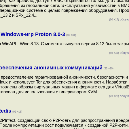
MI). Как правило, доступ к BMC открывается только для локаль
я обращения из глобальной сети. Эксплуатация уязвимостей в BM
 операционной системе с целью повреждения оборудования. Про
3.2 и SPx_12.4...
обсуж
(90 +17)
 Windows-игр Proton 8.0-3
(85 +31)
inAPI - Wine 8.13. С момента выпуска версии 8.12 было закры
обсуж
(85 +31)
я обеспечения анонимных коммуникаций
(23 +20)
а предоставление гарантированной анонимности, безопасности и
nux и использует Tor для обеспечения анонимности. Наработки 
товлены образы виртуальных машин в формате ova для VirtualB
ртирован для использования с гипервизором KVM...
обсуж
(23 +20)
edis
(92 +18)
P2PInfect, создающий свою P2P-сеть для распространения вред
осле компрометации хост подключается к созданной P2P-сети,