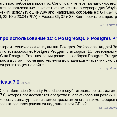
ётся востребован в проектах Canonical и теперь позиционируетс
ожет использоваться в качестве композитного сервера для Wayla
жения, использующие Wayland (например, собранные с GTK3/4, Q
 22.10 и 23.04 (PPA) и Fedora 36, 37 и 38. Код проекта распрост
обсуж
(47 +9)
про использование 1С с PostgreSQL и Postgres P
 котором технический консультант Postgres Professional Андрей З
т о возможностях Postgres Pro для платформы 1С, резервном к
 на Postgres Pro, внедрении различных сборок Postgres Pro дл
огом другом. После выступлений докладчиков участники смогу
я регистрация на сайте....
обсуж
(71 –2)
icata 7.0
(35 +13)
pen Information Security Foundation) опубликовала релиз систем
7.0, которая предоставляет средства инспектирования различн
е базы сигнатур, развиваемой проектом Snort, а также наборов
проекта распространяются под лицензией GPLv2...
обсуж
(35 +13)