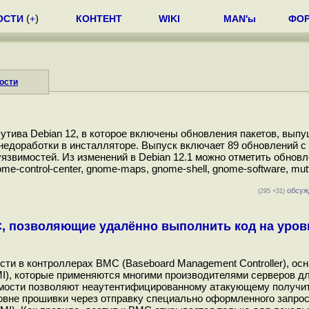
ОСТИ
(
+
)
КОНТЕНТ
WIKI
MAN'ы
ФО
ости
тива Debian 12, в которое включены обновления пакетов, вып
 недоработки в инсталляторе. Выпуск включает 89 обновлений с
язвимостей. Из изменений в Debian 12.1 можно отметить обновл
me-control-center, gnome-maps, gnome-shell, gnome-software, mutte
обсуж
(295 +31)
, позволяющие удалённо выполнить код на уров
сти в контроллерах BMC (Baseboard Management Сontroller), о
I), которые применяются многими производителями серверов д
имости позволяют неаутентифицированному атакующему получит
вне прошивки через отправку специально оформленного запрос