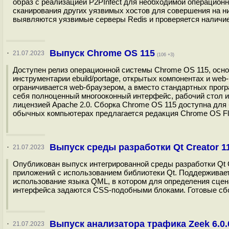
образ с реализацией P2PInfect для необходимой операционн
сканирования других уязвимых хостов для совершения на ни
выявляются уязвимые серверы Redis и проверяется наличие 
Выпуск Chrome OS 115
·
21.07.2023
(106 +3)
Доступен релиз операционной системы Chrome OS 115, основ
инструментарии ebuild/portage, открытых компонентах и we
ограничивается web-браузером, а вместо стандартных прог
себя полноценный многооконный интерфейс, рабочий стол и
лицензией Apache 2.0. Сборка Chrome OS 115 доступна дл
обычных компьютерах предлагается редакция Chrome OS Fle
Выпуск среды разработки Qt Creator 1
·
21.07.2023
Опубликован выпуск интегрированной среды разработки Qt 
приложений с использованием библиотеки Qt. Поддерживаетс
использование языка QML, в котором для определения сцена
интерфейса задаются CSS-подобными блоками. Готовые сбо
Выпуск анализатора трафика Zeek 6.0.
·
21.07.2023