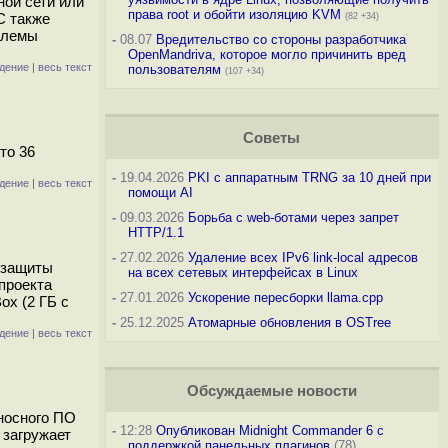
ной сети или
права root и обойти изоляцию KVM
C также
(82 +34)
блемы
-
08.07
Вредительство со стороны разработчика
OpenMandriva, которое могло причинить вред
дение
|
весь текст
пользователям
(107 +34)
Советы
то 36
-
19.04.2026
PKI с аппаратным TRNG за 10 дней при
дение
|
весь текст
помощи AI
-
09.03.2026
Борьба с web-ботами через запрет
HTTP/1.1
-
27.02.2026
Удаление всех IPv6 link-local адресов
 защиты
на всех сетевых интерфейсах в Linux
проекта
-
27.01.2026
Ускорение пересборки llama.cpp
ox (2 ГБ c
-
25.12.2025
Атомарные обновления в OSTree
дение
|
весь текст
Обсуждаемые новости
оносного ПО
-
12:28
Опубликован Midnight Commander 6 c
 загружает
поддержкой панельных плагинов
(78)