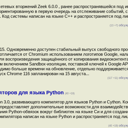
тевых вторжений Zeek 6.0.0 , ранее распространявшейся под и
ориентированную в первую очередь на отслеживание событий, 
 Код системы написан на языке С++ и распространяется под л
обсуж
(13 +7)
115. Одновременно доступен стабильный выпуск свободного про
отличается от Chromium использованием логотипов Google, нал
ля воспроизведения защищённого от копирования видеоконтент
м включением Sandbox-изоляции, поставкой ключей к Google AP
ходимо больше времени на обновление, отдельно поддерживается
ск Chrome 116 запланирован на 15 августа...
обсуж
(117 +11)
ляторов для языка Python
(40 +19)
n 3.0, развивающего компилятор для языков Python и Cython. К
и предоставляет дополнительные возможности для взаимодейств
ания Python-обвязок вокруг библиотек на языке Си и для создан
омпилятора написан на языке Python и распространяется под ли
обсуж
(40 +19)