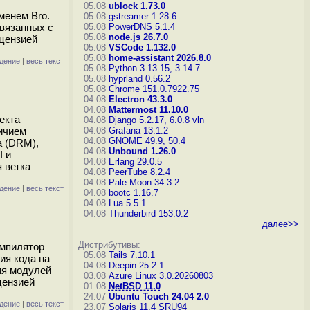
05.08
ublock 1.73.0
менем Bro.
05.08
gstreamer 1.28.6
связанных с
05.08
PowerDNS 5.1.4
05.08
node.js 26.7.0
ицензией
05.08
VSCode 1.132.0
05.08
home-assistant 2026.8.0
дение
|
весь текст
05.08
Python 3.13.15, 3.14.7
05.08
hyprland 0.56.2
05.08
Chrome 151.0.7922.75
04.08
Electron 43.3.0
04.08
Mattermost 11.10.0
екта
04.08
Django 5.2.17, 6.0.8
vln
ичием
04.08
Grafana 13.1.2
04.08
GNOME 49.9, 50.4
а (DRM),
04.08
Unbound 1.26.0
I и
04.08
Erlang 29.0.5
 ветка
04.08
PeerTube 8.2.4
04.08
Pale Moon 34.3.2
дение
|
весь текст
04.08
bootc 1.16.7
04.08
Lua 5.5.1
04.08
Thunderbird 153.0.2
далее>>
Дистрибутивы:
омпилятор
05.08
Tails 7.10.1
ия кода на
04.08
Deepin 25.2.1
ия модулей
03.08
Azure Linux 3.0.20260803
цензией
01.08
NetBSD 11.0
24.07
Ubuntu Touch 24.04 2.0
дение
|
весь текст
23.07
Solaris 11.4 SRU94