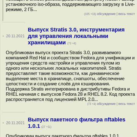
установочного iso-образа, поддерживающего загрузку в Live-
режиме, 2 ГБ...
обсуждение
|
весь текст
(105 +18)
Выпуск Stratis 3.0, инструментария
для управления локальными
·
20.11.2021
хранилищами
(73 +4)
Опубликован выпуск проекта Stratis 3.0, развиваемого
компанией Red Hat и сообществом Fedora для унификации и
упрощения средств настройки и управления пулом из
одного или нескольких локальных накопителей. Stratis
предоставляет такие возможности, как динамическое
выделение места в хранилище, снапшоты, обеспечение
целостности и создание слоёв для кэширования.
Поддержка Stratis интегрирована в дистрибутивы Fedora и
RHEL начиная с выпусков Fedora 28 и RHEL 8.2. Код проекта
распространяется под лицензией MPL 2.0...
обсуждение
|
весь текст
(73 +4)
Выпуск пакетного фильтра nftables
·
20.11.2021
1.0.1
(27 +11)
Опубликован выпуск пакетного фильтра nftables 1.0.1,