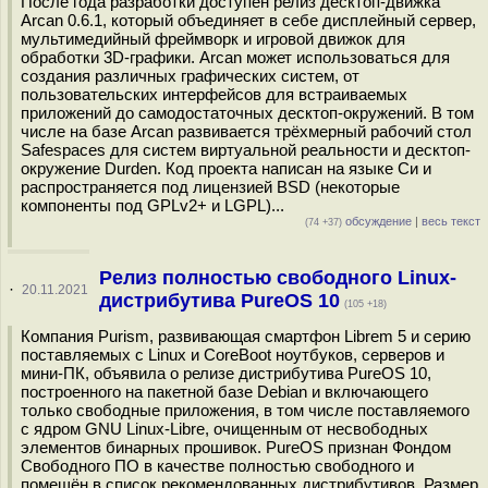
После года разработки доступен релиз десктоп-движка
Arcan 0.6.1, который объединяет в себе дисплейный сервер,
мультимедийный фреймворк и игровой движок для
обработки 3D-графики. Arcan может использоваться для
создания различных графических систем, от
пользовательских интерфейсов для встраиваемых
приложений до самодостаточных десктоп-окружений. В том
числе на базе Arcan развивается трёхмерный рабочий стол
Safespaces для систем виртуальной реальности и десктоп-
окружение Durden. Код проекта написан на языке Си и
распространяется под лицензией BSD (некоторые
компоненты под GPLv2+ и LGPL)...
обсуждение
|
весь текст
(74 +37)
Релиз полностью свободного Linux-
·
20.11.2021
дистрибутива PureOS 10
(105 +18)
Компания Purism, развивающая смартфон Librem 5 и серию
поставляемых с Linux и CoreBoot ноутбуков, серверов и
мини-ПК, объявила о релизе дистрибутива PureOS 10,
построенного на пакетной базе Debian и включающего
только свободные приложения, в том числе поставляемого
с ядром GNU Linux-Libre, очищенным от несвободных
элементов бинарных прошивок. PureOS признан Фондом
Свободного ПО в качестве полностью свободного и
помещён в список рекомендованных дистрибутивов. Размер