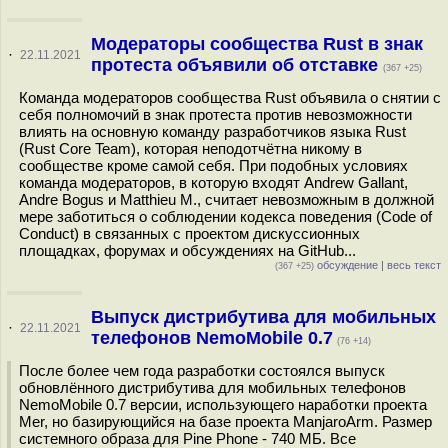
Модераторы сообщества Rust в знак
·
22.11.2021
протеста объявили об отставке
(367 +25)
Команда модераторов сообщества Rust объявила о снятии с
себя полномочий в знак протеста против невозможности
влиять на основную команду разработчиков языка Rust
(Rust Core Team), которая неподотчётна никому в
сообществе кроме самой себя. При подобных условиях
команда модераторов, в которую входят Andrew Gallant,
Andre Bogus и Matthieu M., считает невозможным в должной
мере заботиться о соблюдении кодекса поведения (Code of
Conduct) в связанных с проектом дискуссионных
площадках, форумах и обсуждениях на GitHub...
обсуждение
|
весь текст
(367 +25)
Выпуск дистрибутива для мобильных
·
22.11.2021
телефонов NemoMobile 0.7
(76 +14)
После более чем года разработки состоялся выпуск
обновлённого дистрибутива для мобильных телефонов
NemoMobile 0.7 версии, использующего наработки проекта
Mer, но базирующийся на базе проекта ManjaroArm. Размер
системного образа для Pine Phone - 740 МБ. Все