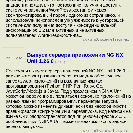
инцидента показал, что посторонние получили доступ к
системе управления WordPress-хостингом через
скомпрометированный пароль одного из сотрудников, и
использовали неисправленную уязвимость в устаревшей
системе для получения доступа к конфиденциальной
информации об 1.2 млн активных и не активных
пользователей WordPress-хостинга...
обсуждение
|
весь текст
(70 +18)
Выпуск сервера приложений NGINX
·
22.11.2021
Unit 1.26.0
(22 +12)
Состоялся выпуск сервера приложений NGINX Unit 1.26.0, в
рамках которого развивается решение для обеспечения
запуска web-приложений на различных языках
программирования (Python, PHP, Perl, Ruby, Go,
JavaScript/Node.js и Java). Под управлением NGINX Unit
может одновременно выполняться несколько приложений на
разных языках программирования, параметры запуска
которых можно изменять динамически без необходимости
правки файлов конфигурации и перезапуска. Код написан на
языке Си и распространяется под лицензией Apache 2.0. С
особенностями NGINX Unit можно познакомиться в анонсе
первого выпуска...
обсуждение
|
весь текст
(22 +12)