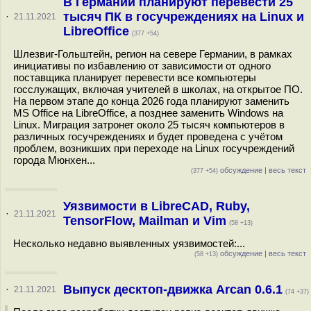
В Германии планируют перевести 25
тысяч ПК в госучреждениях на Linux и
·
21.11.2021
LibreOffice
(377 +54)
Шлезвиг-Гольштейн, регион на севере Германии, в рамках
инициативы по избавлению от зависимости от одного
поставщика планирует перевести все компьютеры
госслужащих, включая учителей в школах, на открытое ПО.
На первом этапе до конца 2026 года планируют заменить
MS Office на LibreOffice, а позднее заменить Windows на
Linux. Миграция затронет около 25 тысяч компьютеров в
различных госучреждениях и будет проведена с учётом
проблем, возникших при переходе на Linux госучреждений
города Мюнхен...
обсуждение
|
весь текст
(377 +54)
Уязвимости в LibreCAD, Ruby,
·
21.11.2021
TensorFlow, Mailman и Vim
(58 +13)
Несколько недавно выявленных уязвимостей:...
обсуждение
|
весь текст
(58 +13)
Выпуск десктоп-движка Arcan 0.6.1
·
21.11.2021
(74 +37)