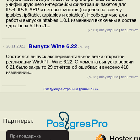
унифицирующего интерфейсы фильтрации пакетов для
IPv4, IPv6, ARP и сетевых мостов (нацелен на замену
iptables, ip6table, arptables и ebtables). Необходимые для
работы выпуска nftables 1.0.1 изменения включены в состав
ядра Linux 5.16-rc1...
обсуждение
|
весь текст
(27 +11)
Выпуск Wine 6.22
·
20.11.2021
(74 +20)
Состоялся выпуск экспериментальной ветки открытой
реализации WinAPI - Wine 6.22. С момента выпуска версии
6.21 было закрыто 29 отчётов об ошибках и внесено 418
изменений...
обсуждение
|
весь текст
(74 +20)
Следующая страница (раньше) >>
Партнёры: