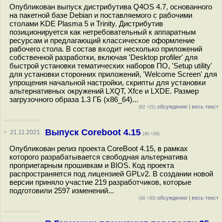
Опубликован выпуск дистрибутива Q4OS 4.7, основанного
на пакетной базе Debian и поставляемого с рабочими
столами KDE Plasma 5 и Trinity. Дистрибутив
позиционируется как нетребовательный к аппаратным
ресурсам и предлагающий классическое оформление
рабочего стола. В состав входит несколько приложений
собственной разработки, включая 'Desktop profiler' для
быстрой установки тематических наборов ПО, 'Setup utility'
для установки сторонних приложений, 'Welcome Screen' для
упрощения начальной настройки, скрипты для установки
альтернативных окружений LXQT, Xfce и LXDE. Размер
загрузочного образа 1.3 ГБ (x86_64)...
обсуждение
|
весь текст
(62 +21)
Выпуск Coreboot 4.15
·
21.11.2021
(40 +30)
Опубликован релиз проекта CoreBoot 4.15, в рамках
которого разрабатывается свободная альтернатива
проприетарным прошивкам и BIOS. Код проекта
распространяется под лицензией GPLv2. В создании новой
версии приняло участие 219 разработчиков, которые
подготовили 2597 изменений...
обсуждение
|
весь текст
(40 +30)