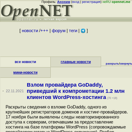
Профиль:
Аноним
(
вход
|
регистрация
)
неRU
opennet.me
[
новости
/
+++
|
форум
|
теги
|
]
все новости
главные новости
раскрыть
/
свернут
мини-новости
Взлом провайдера GoDaddy,
приведший к компрометации 1.2 млн
·
22.11.2021
клиентов WordPress-хостинга
(70 +18)
Раскрыты сведения о взломе GoDaddy, одного из
крупнейших регистраторов доменов и хостинг-провайдеров.
17 ноября были выявлены следы неавторизированного
доступа к серверам, отвечавшим за предоставление
хостинга на базе платформы WordPress (сопровождаемые
провайдером готовые WordPress-окружения). Разбор