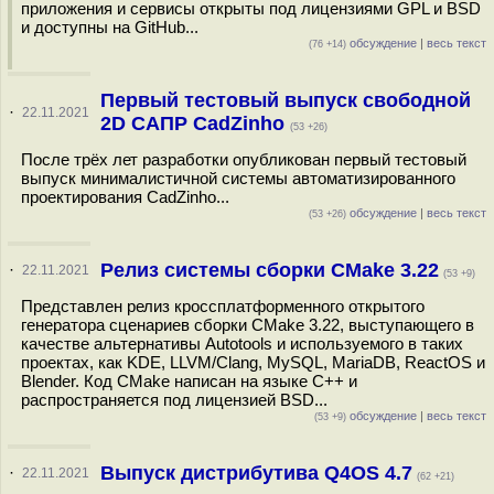
приложения и сервисы открыты под лицензиями GPL и BSD
и доступны на GitHub...
обсуждение
|
весь текст
(76 +14)
Первый тестовый выпуск свободной
·
22.11.2021
2D САПР CadZinho
(53 +26)
После трёх лет разработки опубликован первый тестовый
выпуск минималистичной системы автоматизированного
проектирования CadZinho...
обсуждение
|
весь текст
(53 +26)
Релиз системы сборки CMake 3.22
·
22.11.2021
(53 +9)
Представлен релиз кроссплатформенного открытого
генератора сценариев сборки CMake 3.22, выступающего в
качестве альтернативы Autotools и используемого в таких
проектах, как KDE, LLVM/Clang, MySQL, MariaDB, ReactOS и
Blender. Код CMake написан на языке C++ и
распространяется под лицензией BSD...
обсуждение
|
весь текст
(53 +9)
Выпуск дистрибутива Q4OS 4.7
·
22.11.2021
(62 +21)