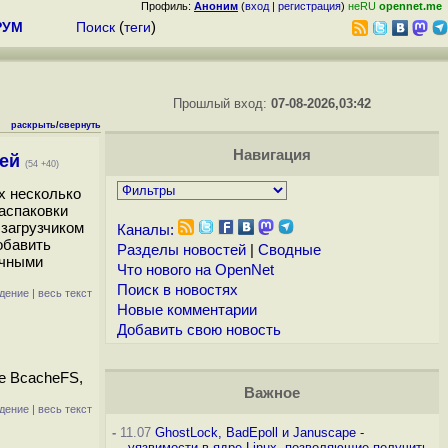
Профиль:
Аноним
(
вход
|
регистрация
)
неRU
opennet.me
РУМ
Поиск
(
теги
)
Прошлый вход:
07-08-2026,03:42
раскрыть
/
свернуть
Навигация
лей
(54 +40)
х несколько
распаковки
 загрузчиком
Каналы:
обавить
Разделы новостей
|
Сводные
ичными
Что нового на OpenNet
Поиск в новостях
дение
|
весь текст
Новые комментарии
Добавить свою новость
ме BcacheFS,
Важное
дение
|
весь текст
-
11.07
GhostLock, BadEpoll и Januscape -
уязвимости в ядре Linux, позволяющие получить