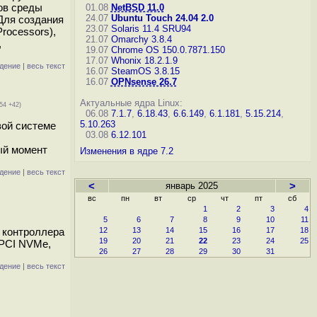
тов среды
01.08
NetBSD 11.0
24.07
Ubuntu Touch 24.04 2.0
 Для создания
23.07
Solaris 11.4 SRU94
rocessors),
21.07
Omarchy 3.8.4
,
19.07
Chrome OS 150.0.7871.150
17.07
Whonix 18.2.1.9
дение
|
весь текст
16.07
SteamOS 3.8.15
16.07
OPNsense 26.7
Актуальные ядра Linux:
54 +42)
06.08
7.1.7
,
6.18.43
,
6.6.149
,
6.1.181
,
5.15.214
,
5.10.263
вой системе
03.08
6.12.101
ый момент
Изменения в ядре 7.2
дение
|
весь текст
<
январь 2025
>
вс
пн
вт
ср
чт
пт
сб
1
2
3
4
5
6
7
8
9
10
11
и контроллера
12
13
14
15
16
17
18
19
20
21
22
23
24
25
 PCI NVMe,
26
27
28
29
30
31
дение
|
весь текст