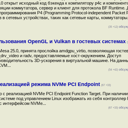
2.0 открыт исходный код бэкенда к компилятору p4c и компонен
уляции коммутатора, сервер и клиент для протокола BF Runtime.
ограммирования P4 (Programming Protocol-independent Packet P
 в сетевых устройствах, таких как сетевые карты, коммутаторы
обсуж
(35 +12)
ользования OpenGL и Vulkan в гостевых системах
(
sa 25.0, принята прослойка amdgpu_virtio, позволяющая госте
_drv_video и radv, предоставляемые хост-окружением. Доступ
роизводительность 3D-ускорения в виртуальной машине. На данн
VM...
обсуж
(54 +42)
реализацией режима NVMe PCI Endpoint
(67 +33)
р с реализацией NVMe PCI Endpoint Function Target. При наличи
системе под управлением Linux изображать из себя контроллер
 с интерфейсом NVMe...
обсуж
(67 +33)