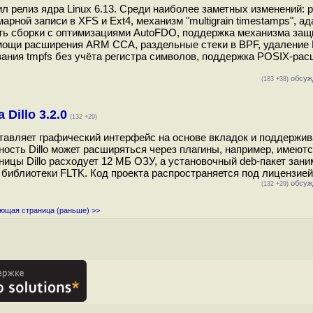
л релиз ядра Linux 6.13. Среди наиболее заметных изменений: 
рной записи в XFS и Ext4, механизм "multigrain timestamps", а
сть сборки с оптимизациями AutoFDO, поддержка механизма з
омощи расширения ARM CCA, раздельные стеки в BPF, удаление 
ирования tmpfs без учёта регистра символов, поддержка POSIX-ра
обсуж
(183 +38)
Dillo 3.2.0
(132 +29)
оставляет графический интерфейс на основе вкладок и поддержи
ность Dillo может расширяться через плагины, например, имеют
ницы Dillo расходует 12 МБ ОЗУ, а установочный deb-пакет зани
библиотеки FLTK. Код проекта распространяется под лицензией
обсуж
(132 +29)
ющая страница (раньше) >>