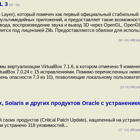
L 3
(98 +30)
ia Layer), который помечен как первый официальный стабильный
мультимедийных приложений, и предоставляет такие возможност
вода, воспроизведение звука и вывод 3D через OpenGL, OpenGL 
няется под лицензией Zlib. Предоставляются обвязки для испол
обсуж
(98 +30)
 виртуализации VirtualBox 7.1.6, в котором отмечено 9 измене
ualBox 7.0.24 с 15 исправлениями. Помимо перечисленных ниже
ень опасности 7.3 из 10), позволяющие локальному пользовате
обсуж
(33 +8)
, Solaris и других продуктов Oracle с устранение
воих продуктов (Critical Patch Update), нацеленный на устран
и устранено 318 уязвимостей...
обсуж
(27 +13)