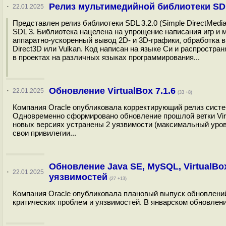
Релиз мультимедийной библиотеки SD
·
22.01.2025
Представлен релиз библиотеки SDL 3.2.0 (Simple DirectMed
SDL 3. Библиотека нацелена на упрощение написания игр и 
аппаратно-ускоренный вывод 2D- и 3D-графики, обработка в
Direct3D или Vulkan. Код написан на языке Си и распростра
в проектах на различных языках программирования...
Обновление VirtualBox 7.1.6
·
22.01.2025
(33 +8)
Компания Oracle опубликовала корректирующий релиз системы
Одновременно сформировано обновление прошлой ветки Virt
новых версиях устранены 2 уязвимости (максимальный уров
свои привилегии...
Обновление Java SE, MySQL, VirtualBox
·
22.01.2025
уязвимостей
(27 +13)
Компания Oracle опубликовала плановый выпуск обновлений с
критических проблем и уязвимостей. В январском обновлени