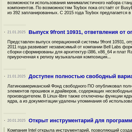
возможности использования минималистичного набора стан
компонентов. По возможностям Toybox пока отстаёт от Busy
из 392 запланированных. С 2015 года Toybox предлагается в
Выпуск 9front 10931, ответвления от 
·
21.01.2025
Представлен выпуск операционной системы 9front 10931, оп
2011 года развивает независимый от компании Bell Labs фо
сборки сформированы для архитектур i386, x86_64 и плат Ra
приуроченная к релизу музыкальная композиция...
Доступен полностью свободный вариант
·
21.01.2025
Латиноамериканский Фонд свободного ПО опубликовал полност
элементов прошивок и драйверов, содержащих несвободные 
производителем. В Linux-libre также отключены функции яд
ядра, а из документации удалены упоминания об использов
Открыт инструментарий для программи
·
20.01.2025
Компания Intel открыла инструментарий, позволяющий созд