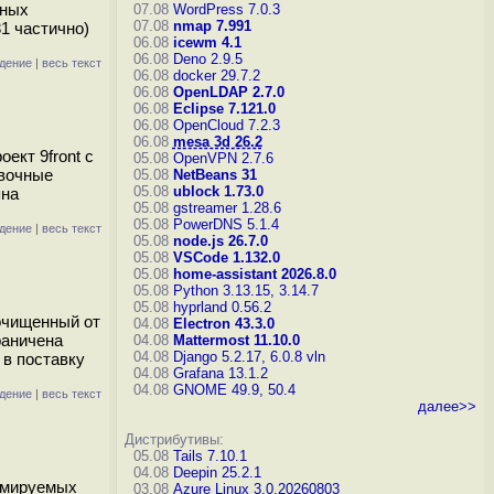
нных
07.08
WordPress 7.0.3
07.08
nmap 7.991
1 частично)
06.08
icewm 4.1
06.08
Deno 2.9.5
дение
|
весь текст
06.08
docker 29.7.2
06.08
OpenLDAP 2.7.0
06.08
Eclipse 7.121.0
06.08
OpenCloud 7.2.3
06.08
mesa 3d 26.2
ект 9front с
05.08
OpenVPN 2.7.6
овочные
05.08
NetBeans 31
05.08
ublock 1.73.0
пна
05.08
gstreamer 1.28.6
05.08
PowerDNS 5.1.4
дение
|
весь текст
05.08
node.js 26.7.0
05.08
VSCode 1.132.0
05.08
home-assistant 2026.8.0
05.08
Python 3.13.15, 3.14.7
05.08
hyprland 0.56.2
 очищенный от
04.08
Electron 43.3.0
раничена
04.08
Mattermost 11.10.0
04.08
Django 5.2.17, 6.0.8
vln
 в поставку
04.08
Grafana 13.1.2
04.08
GNOME 49.9, 50.4
дение
|
весь текст
далее>>
Дистрибутивы:
05.08
Tails 7.10.1
04.08
Deepin 25.2.1
аммируемых
03.08
Azure Linux 3.0.20260803