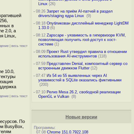
Linux
(26)
-
08:26
Запрет на приём AI-патчей в раздел
екратившей
drivers/staging ядра Linux
(9)
256,
-
08:18
Опубликован дисплейный менеджер LightDM
нных в
1.33.0
(6)
e 2.0, а
-
08:12
Zapscape - уязвимость в гипервизоре KVM,
я Linux,
позволяющая получить root-доступ к хост-
системе
(1)
дение
|
весь текст
-
08:09
Проект Rust утвердил правила в отношении
использования AI-инструментов
(118)
-
07:59
Представлен Denial, композитный сервер со
встроенным движком Flutter
(12)
e 10.0,
-
07:47
Из 54 из 55 выявленных через AI
тектуры
уязвимостей в SQLite оказались фиктивными
изация
(200)
оддержка
-
07:10
Релиз Mesa 26.2, свободной реализации
дение
|
весь текст
OpenGL и Vulkan
(8)
Новые версии
есурсов. По
ом BusyBox,
Программы:
телям
07.08
Chrome 151.0.7922.108