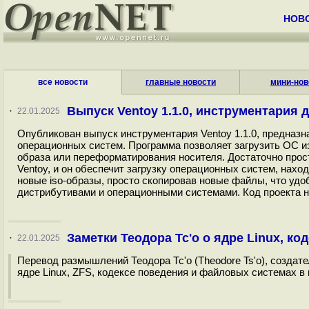
НОВ
все новости
главные новости
мини-нов
Выпуск Ventoy 1.1.0, инструментария
·
22.01.2025
Опубликован выпуск инструментария Ventoy 1.1.0, предназ
операционных систем. Программа позволяет загрузить ОС из
образа или переформатирования носителя. Достаточно прост
Ventoy, и он обеспечит загрузку операционных систем, нах
новые iso-образы, просто скопировав новые файлы, что уд
дистрибутивами и операционными системами. Код проекта на
Заметки Теодора Тс'о о ядре Linux, код
·
22.01.2025
Перевод размышлений Теодора Тс'о (Theodore Ts'o), создат
ядре Linux, ZFS, кодексе поведения и файловых системах в ц