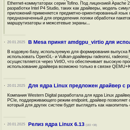
Ethernet-коммутаторах серии Tofino. Под лицензией Apache 
разработки Intel P4 Studio, таких как драйверы, модель сим
приложений применяется предметно-ориентированный язык пр
предназначенный для определения логики обработки пакетов
маршрутизаторы и межсетевые экраны...
В Mesa принят amdgpu_virtio для исп
·
20.01.2025
В кодовую базу, используемую для формирования выпуска Me
использовать OpenGL- и Vulkan-драйверы radeonsi, radeonsi
осуществляется через VirtIO, что обеспечивает высокую п
использование драйвера возможно только в связке QEMU+K
Для ядра Linux предложен драйвер с 
·
20.01.2025
Компания Western Digital разработала для ядра Linux драйве
PCIe, поддерживающего режим endpoint, драйвер позволяет 
который для других систем будет выглядеть как накопитель
Релиз ядра Linux 6.13
·
20.01.2025
(183 +38)