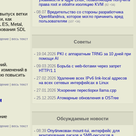
права root и обойти изоляцию KVM
(82 +34)
-
08.07
Вредительство со стороны разработчика
 выпуск ветки
OpenMandriva, которое могло причинить вред
и, как
пользователям
(107 +34)
ES, Metal,
ьзования SDL
дение
|
весь текст
Советы
-
19.04.2026
PKI с аппаратным TRNG за 10 дней при
помощи AI
ний.
-
09.03.2026
Борьба с web-ботами через запрет
 изменений в
HTTP/1.1
лю повысить
-
27.02.2026
Удаление всех IPv6 link-local адресов
на всех сетевых интерфейсах в Linux
дение
|
весь текст
-
27.01.2026
Ускорение пересборки llama.cpp
-
25.12.2025
Атомарные обновления в OSTree
м
ение
Обсуждаемые новости
дение
|
весь текст
-
08:39
Опубликован mount-tui, интерфейс для
монтирования дисков и SMB-ресурсов в