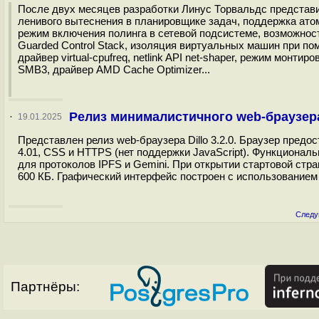
После двух месяцев разработки Линус Торвальдс представи
ленивого вытеснения в планировщике задач, поддержка атома
режим включения полинга в сетевой подсистеме, возможно
Guarded Control Stack, изоляция виртуальных машин при п
драйвер virtual-cpufreq, netlink API net-shaper, режим монт
SMB3, драйвер AMD Cache Optimizer...
Релиз минималистичного web-браузера 
·
19.01.2025
Представлен релиз web-браузера Dillo 3.2.0. Браузер пред
4.01, CSS и HTTPS (нет поддержки JavaScript). Функциональ
для протоколов IPFS и Gemini. При открытии стартовой стра
600 КБ. Графический интерфейс построен с использованием 
Следу
Партнёры: