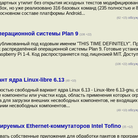
дартных утилит без открытия исходных текстов модифицирова
Box, но уже реализовано 316 базовых команд (235 полностью и 8
 основном составе платформы Android...
обсуж
(62 +15)
операционной системы Plan 9
(106 +22)
убликованный под кодовым именем "THIS TIME DEFINITELY". Про
рк распределённой операционной системы Plan 9. Готовые устан
spberry Pi 1-4. Код распространяется под лицензией MIT. Досту
обсуж
(106 +22)
 ядра Linux-libre 6.13
(49 +10)
ью свободный вариант ядра Linux 6.13 - Linux-libre 6.13-gnu,
компоненты или участки кода, область применения которых ог
ра для загрузки внешних несвободных компонентов, не входящих
ании несвободных компонентов...
обсуж
(49 +10)
руемых Ethernet-коммутаторов Intel Tofino
(35 +12)
авать собственные приложения для обработки пакетов в прогр