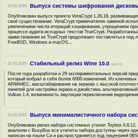
Выпуск системы шифрования дисковых 
·
22.01.2025
Опубликован выпуск проекта VeraCrypt 1.26.18, развивающ
своё существование. VeraCrypt примечателен заменой испол
увеличением числа итераций хэширования, упрощением про
процессе аудита исходных текстов TrueCrypt. Разработанный
заимствования из TrueCrypt продолжают поставляться под ли
FreeBSD, Windows и macOS...
Стабильный релиз Wine 10.0
·
21.01.2025
(116 +72)
После года разработки и 29 экспериментальных версий пред
который вобрал в себя более 6000 изменений. Из ключевых
ARM64EC, масштабирование на экранах с высокой плотност
панелей для настройки экрана и джойстика, альтернативный
Vulkan 1.4, возможность эмуляции переключения видеорежим
Выпуск минималистичного набора сист
·
21.01.2025
Опубликован релиз набора системных утилит Toybox 0.8.12
аналогии с BusyBox все утилиты набора доступны через о
написан на языке Си и распространяется под лицензией 0B