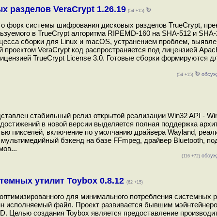
разделов VeraCrypt 1.26.19
↻
(54 +15)
его форк системы шифрования дисковых разделов TrueCrypt, пр
ьзуемого в TrueCrypt алгоритма RIPEMD-160 на SHA-512 и SHA-
цесса сборки для Linux и macOS, устранением проблем, выявле
 проектом VeraCrypt код распространяется под лицензией Apach
цензией TrueCrypt License 3.0. Готовые сборки формируются дл
↻
обсуж
(54 +15)
ставлен стабильный релиз открытой реализации Win32 API - Win
 достижений в новой версии выделяется полная поддержка архи
ью пикселей, включение по умолчанию драйвера Wayland, реал
 мультимедийный бэкенд на базе FFmpeg, драйвер Bluetooth, п
ов...
обсуж
(116 +72)
емных утилит Toybox 0.8.12
(62 +15)
, оптимизированного для минимального потребления системных р
дин исполняемый файл. Проект развивается бывшим мэйнтейнер
SD. Целью создания Toybox является предоставление производи