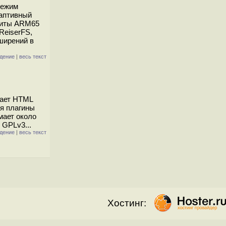
режим
даптивный
ащиты ARM65
ReiserFS,
сширений в
дение
|
весь текст
вает HTML
ся плагины
мает около
 GPLv3...
дение
|
весь текст
Хостинг: