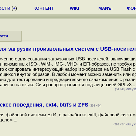
ОСТИ
(
+
)
КОНТЕНТ
WIKI
MAN'ы
ФО
ости
 для загрузки произвольных систем с USB-носите
наченного для создания загрузочных USB-носителей, включающи
 неизменных ISO-, WIM-, IMG-, VHD- и EFI-образов, не требуя 
о скопировать интересующий набор iso-образов на USB Flash с
одящихся внутри образов. В любой момент можно заменить или д
обно для тестирования и предварительного ознакомления с разл
писан на языке Си и распространяется под лицензией GPLv3...
обсуж
(54 +40)
ексе поведения, ext4, btrfs и ZFS
(298 +54)
еля файловой системы Ext4, о разработке ext4, файловой систе
елом:...
обсуж
(298 +54)