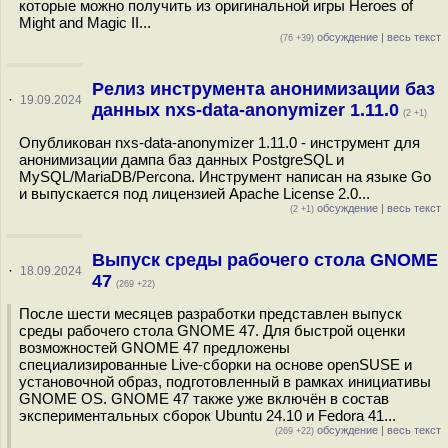
которые можно получить из оригинальной игры Heroes of
Might and Magic II...
обсуждение
|
весь текст
(76 +39)
Релиз инструмента анонимизации баз
·
19.09.2024
данных nxs-data-anonymizer 1.11.0
(2 +1)
Опубликован nxs-data-anonymizer 1.11.0 - инструмент для
анонимизации дампа баз данных PostgreSQL и
MySQL/MariaDB/Percona. Инструмент написан на языке Go
и выпускается под лицензией Apache License 2.0...
обсуждение
|
весь текст
(2 +1)
Выпуск среды рабочего стола GNOME
·
18.09.2024
47
(269 +22)
После шести месяцев разработки представлен выпуск
среды рабочего стола GNOME 47. Для быстрой оценки
возможностей GNOME 47 предложены
специализированные Live-сборки на основе openSUSE и
установочной образ, подготовленный в рамках инициативы
GNOME OS. GNOME 47 также уже включён в состав
экспериментальных сборок Ubuntu 24.10 и Fedora 41...
обсуждение
|
весь текст
(269 +22)