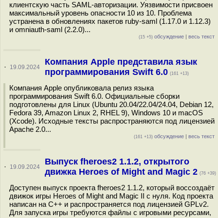
клиентскую часть SAML-авторизации. Уязвимости присвоен
максимальный уровень опасности 10 из 10. Проблема
устранена в обновлениях пакетов ruby-saml (1.17.0 и 1.12.3)
и omniauth-saml (2.2.0)...
обсуждение
|
весь текст
(15 +5)
Компания Apple представила язык
·
19.09.2024
программирования Swift 6.0
(161 +13)
Компания Apple опубликовала релиз языка
программирования Swift 6.0. Официальные сборки
подготовлены для Linux (Ubuntu 20.04/22.04/24.04, Debian 12,
Fedora 39, Amazon Linux 2, RHEL 9), Windows 10 и macOS
(Xcode). Исходные тексты распространяются под лицензией
Apache 2.0...
обсуждение
|
весь текст
(161 +13)
Выпуск fheroes2 1.1.2, открытого
·
19.09.2024
движка Heroes of Might and Magic 2
(76 +39)
Доступен выпуск проекта fheroes2 1.1.2, который воссоздаёт
движок игры Heroes of Might and Magic II с нуля. Код проекта
написан на C++ и распространяется под лицензией GPLv2.
Для запуска игры требуются файлы с игровыми ресурсами,