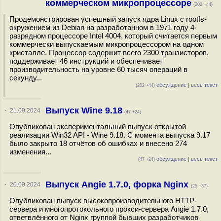
коммерческом микропроцессоре
(202 +44)
Продемонстрирован успешный запуск ядра Linux с rootfs-
окружением из Debian на разработанном в 1971 году 4-
разрядном процессоре Intel 4004, который считается первым
коммерчески выпускаемым микропроцессором на одном
кристалле. Процессор содержит всего 2300 транзисторов,
поддерживает 46 инструкций и обеспечивает
производительность на уровне 60 тысяч операций в
секунду...
обсуждение
|
весь текст
(202 +44)
Выпуск Wine 9.18
·
21.09.2024
(47 +24)
Опубликован экспериментальный выпуск открытой
реализации Win32 API - Wine 9.18. С момента выпуска 9.17
было закрыто 18 отчётов об ошибках и внесено 274
изменения...
обсуждение
|
весь текст
(47 +24)
Выпуск Angie 1.7.0, форка Nginx
·
20.09.2024
(25 +37)
Опубликован выпуск высокопроизводительного HTTP-
сервера и многопротокольного прокси-сервера Angie 1.7.0,
ответвлённого от Nginx группой бывших разработчиков