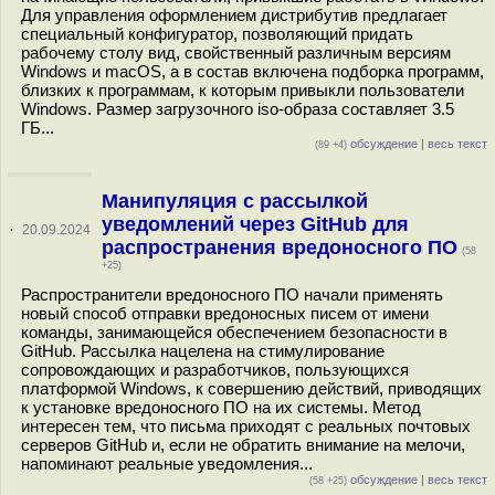
Для управления оформлением дистрибутив предлагает
специальный конфигуратор, позволяющий придать
рабочему столу вид, свойственный различным версиям
Windows и macOS, а в состав включена подборка программ,
близких к программам, к которым привыкли пользователи
Windows. Размер загрузочного iso-образа составляет 3.5
ГБ...
обсуждение
|
весь текст
(89 +4)
Манипуляция с рассылкой
уведомлений через GitHub для
·
20.09.2024
распространения вредоносного ПО
(58
+25)
Распространители вредоносного ПО начали применять
новый способ отправки вредоносных писем от имени
команды, занимающейся обеспечением безопасности в
GitHub. Рассылка нацелена на стимулирование
сопровождающих и разработчиков, пользующихся
платформой Windows, к совершению действий, приводящих
к установке вредоносного ПО на их системы. Метод
интересен тем, что письма приходят с реальных почтовых
серверов GitHub и, если не обратить внимание на мелочи,
напоминают реальные уведомления...
обсуждение
|
весь текст
(58 +25)