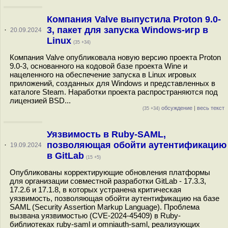
Компания Valve выпустила Proton 9.0-
3, пакет для запуска Windows-игр в
·
20.09.2024
Linux
(35 +34)
Компания Valve опубликовала новую версию проекта Proton
9.0-3, основанного на кодовой базе проекта Wine и
нацеленного на обеспечение запуска в Linux игровых
приложений, созданных для Windows и представленных в
каталоге Steam. Наработки проекта распространяются под
лицензией BSD...
обсуждение
|
весь текст
(35 +34)
Уязвимость в Ruby-SAML,
позволяющая обойти аутентификацию
·
19.09.2024
в GitLab
(15 +5)
Опубликованы корректирующие обновления платформы
для организации совместной разработки GitLab - 17.3.3,
17.2.6 и 17.1.8, в которых устранена критическая
уязвимость, позволяющая обойти аутентификацию на базе
SAML (Security Assertion Markup Language). Проблема
вызвана уязвимостью (CVE-2024-45409) в Ruby-
библиотеках ruby-saml и omniauth-saml, реализующих