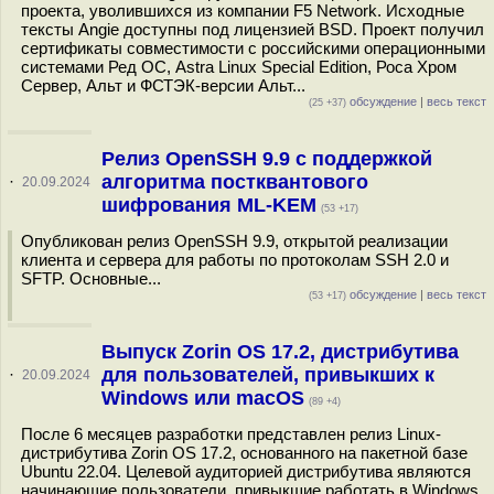
проекта, уволившихся из компании F5 Network. Исходные
тексты Angie доступны под лицензией BSD. Проект получил
сертификаты совместимости с российскими операционными
системами Ред ОС, Astra Linux Special Edition, Роса Хром
Сервер, Альт и ФСТЭК-версии Альт...
обсуждение
|
весь текст
(25 +37)
Релиз OpenSSH 9.9 с поддержкой
алгоритма постквантового
·
20.09.2024
шифрования ML-KEM
(53 +17)
Опубликован релиз OpenSSH 9.9, открытой реализации
клиента и сервера для работы по протоколам SSH 2.0 и
SFTP. Основные...
обсуждение
|
весь текст
(53 +17)
Выпуск Zorin OS 17.2, дистрибутива
для пользователей, привыкших к
·
20.09.2024
Windows или macOS
(89 +4)
После 6 месяцев разработки представлен релиз Linux-
дистрибутива Zorin OS 17.2, основанного на пакетной базе
Ubuntu 22.04. Целевой аудиторией дистрибутива являются
начинающие пользователи, привыкшие работать в Windows.