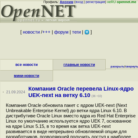
Профиль:
Аноним
(
вход
|
регистрация
)
неRU
opennet.me
[
новости
/
+++
|
форум
|
теги
|
]
все новости
главные новости
раскрыть
/
свернут
мини-новости
Компания Oracle перевела Linux-ядро
·
21.09.2024
UEK-next на ветку 6.10
(36 +10)
Компания Oracle обновила пакет с ядром UEK-next (Next
Unbreakable Enterprise Kernel) до ветки ядра Linux 6.10. В
дистрибутиве Oracle Linux вместо ядра из Red Hat Enterprise
Linux по умолчанию используется ядро UEK 7, основанное
на ядре Linux 5.15, в то время как ветка UEK-next
развивается в виде непрерывно обновляемой опции для
разработчиков, позволяющей получить доступ к наиболее