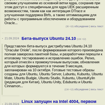
свежим улучшениям из основной ветки ядра, сохранив при
этом доступ к специфичным для ядра UEK расширенным
возможностям, таким как как интеграция DTrace и
улучшенная поддержка Btrfs, а также оптимизациям для
работы с программным обеспечением и оборудованием
Oracle...
обсуждение
|
весь текст
(36 +10)
Бета-выпуск Ubuntu 24.10
·
21.09.2024
(134 +12)
Представлен бета-выпуск дистрибутива Ubuntu 24.10
"Oracular Oriole", после формирования которого произведена
полная заморозка пакетной базы, и разработчики перешли к
итоговому тестированию и исправлению ошибок. Релиз,
который отнесён к промежуточным выпускам, обновления
для которых формируются в течение 9 месяцев,
запланирован на 10 октября. Готовые тестовые образы
созданы для Ubuntu, Ubuntu Server, Lubuntu, Kubuntu, Ubuntu
Mate, Ubuntu Budgie, Ubuntu Studio, Xubuntu, UbuntuKylin
(редакция для Китая), Ubuntu Unity, Edubuntu и Ubuntu
Cinnamon...
обсуждение
|
весь текст
(134 +12)
Linux запущен на Intel 4004, первом
·
21.09.2024