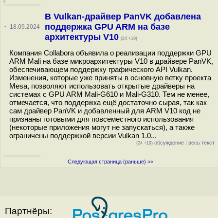
В Vulkan-драйвер PanVK добавлена
поддержка GPU ARM на базе
·
18.09.2024
архитектуры V10
(24 +19)
Компания Collabora объявила о реализации поддержки GPU
ARM Mali на базе микроархитектуры V10 в драйвере PanVK,
обеспечивающем поддержку графического API Vulkan.
Изменения, которые уже приняты в основную ветку проекта
Mesa, позволяют использовать открытые драйверы на
системах с GPU ARM Mali-G610 и Mali-G310. Тем не менее,
отмечается, что поддержка ещё достаточно сырая, так как
сам драйвер PanVK и добавленный для ARM V10 код не
признаны готовыми для повсеместного использования
(некоторые приложения могут не запускаться), а также
ограничены поддержкой версии Vulkan 1.0...
обсуждение
|
весь текст
(24 +19)
Следующая страница (раньше) >>
Партнёры: