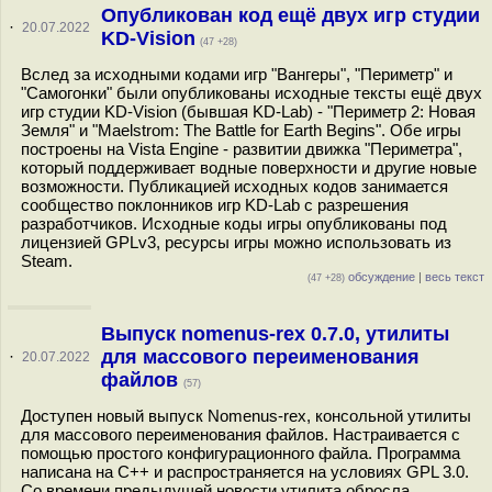
Опубликован код ещё двух игр студии
·
20.07.2022
KD-Vision
(47 +28)
Вслед за исходными кодами игр "Вангеры", "Периметр" и
"Самогонки" были опубликованы исходные тексты ещё двух
игр студии KD-Vision (бывшая KD-Lab) - "Периметр 2: Новая
Земля" и "Maelstrom: The Battle for Earth Begins". Обе игры
построены на Vista Engine - развитии движка "Периметра",
который поддерживает водные поверхности и другие новые
возможности. Публикацией исходных кодов занимается
сообщество поклонников игр KD-Lab с разрешения
разработчиков. Исходные коды игры опубликованы под
лицензией GPLv3, ресурсы игры можно использовать из
Steam.
обсуждение
|
весь текст
(47 +28)
Выпуск nomenus-rex 0.7.0, утилиты
для массового переименования
·
20.07.2022
файлов
(57)
Доступен новый выпуск Nomenus-rex, консольной утилиты
для массового переименования файлов. Настраивается с
помощью простого конфигурационного файла. Программа
написана на C++ и распространяется на условиях GPL 3.0.
Со времени предыдущей новости утилита обросла