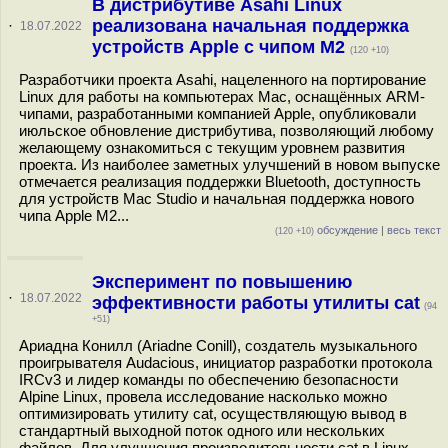
В дистрибутиве Asahi Linux
реализована начальная поддержка
·
18.07.2022
устройств Apple с чипом M2
(120 +10)
Разработчики проекта Asahi, нацеленного на портирование
Linux для работы на компьютерах Mac, оснащённых ARM-
чипами, разработанными компанией Apple, опубликовали
июльское обновление дистрибутива, позволяющий любому
желающему ознакомиться с текущим уровнем развития
проекта. Из наиболее заметных улучшений в новом выпуске
отмечается реализация поддержки Bluetooth, доступность
для устройств Mac Studio и начальная поддержка нового
чипа Apple M2...
обсуждение
|
весь текст
(120 +10)
Эксперимент по повышению
·
18.07.2022
эффективности работы утилиты cat
(94
+51)
Ариадна Конилл (Ariadne Conill), создатель музыкального
проигрывателя Audacious, инициатор разработки протокола
IRCv3 и лидер команды по обеспечению безопасности
Alpine Linux, провела исследование насколько можно
оптимизировать утилиту cat, осуществляющую вывод в
стандартный выходной поток одного или нескольких
файлов. Для улучшения производительности cat в Linux