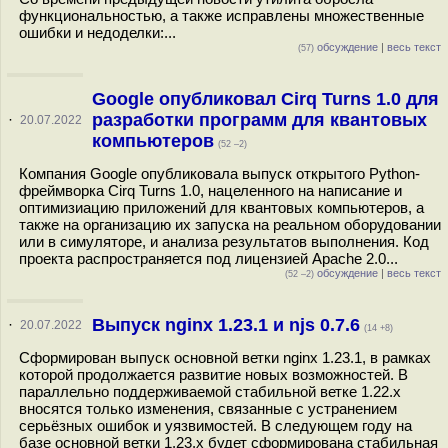
функциональностью, а также исправлены множественные
ошибки и недоделки:...
обсуждение
|
весь текст
(57)
Google опубликовал Cirq Turns 1.0 для
разработки программ для квантовых
·
20.07.2022
компьютеров
(52 –2)
Компания Google опубликовала выпуск открытого Python-
фреймворка Cirq Turns 1.0, нацеленного на написание и
оптимизиацию приложений для квантовых компьютеров, а
также на организацию их запуска на реальном оборудовании
или в симуляторе, и анализа результатов выполнения. Код
проекта распространяется под лицензией Apache 2.0...
обсуждение
|
весь текст
(52 –2)
Выпуск nginx 1.23.1 и njs 0.7.6
·
20.07.2022
(14 +8)
Сформирован выпуск основной ветки nginx 1.23.1, в рамках
которой продолжается развитие новых возможностей. В
параллельно поддерживаемой стабильной ветке 1.22.x
вносятся только изменения, связанные с устранением
серьёзных ошибок и уязвимостей. В следующем году на
базе основной ветки 1.23.x будет сформирована стабильная