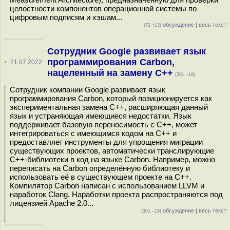
целостности компонентов операционной системы по
цифровым подписям и хэшам...
обсуждение
|
весь текст
(72 +13)
Сотрудник Google развивает язык
программирования Carbon,
·
21.07.2022
нацеленный на замену C++
(301 –19)
Сотрудник компании Google развивает язык
программирования Carbon, который позиционируется как
экспериментальная замена C++, расширяющая данный
язык и устраняющая имеющиеся недостатки. Язык
поддерживает базовую переносимость с C++, может
интегрироваться с имеющимся кодом на C++ и
предоставляет инструменты для упрощения миграции
существующих проектов, автоматически транслирующие
C++-библиотеки в код на языке Carbon. Например, можно
переписать на Carbon определённую библиотеку и
использовать её в существующем проекте на С++.
Компилятор Carbon написан с использованием LLVM и
наработок Clang. Наработки проекта распространяются под
лицензией Apache 2.0...
обсуждение
|
весь текст
(301 –19)