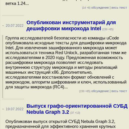
ветка 1.24...
обсуждение
|
весь текст
(14 +8)
Опубликован инструментарий для
·
20.07.2022
дешифровки микрокода Intel
(150 +65)
Группа исследователей безопасности из команды uCode
опубликовала исходные тексты для дешифровки микрокода
Intel. Для извлечения зашифрованного микрокода может
использоваться техника Red Unlock, разработанная теми же
исследователями в 2020 году. Предложенная возможность
расшифровки микрокода позволяет исследовать
внутреннюю структуру микрокода и методы реализаций
машинных инструкций x86. Дополнительно,
исследователями восстановлен формат обновлений с
микрокодом, алгоритм шифрования и ключ, использованный
для защиты микрокода (RC4)...
обсуждение
|
весь текст
(150 +65)
Выпуск графо-ориентированной СУБД
·
19.07.2022
Nebula Graph 3.2
(37 +13)
Опубликован выпуск открытой СУБД Nebula Graph 3.2,
предназначенной для эффективного хранения крупных