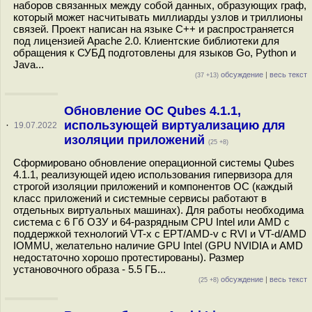
наборов связанных между собой данных, образующих граф,
который может насчитывать миллиарды узлов и триллионы
связей. Проект написан на языке С++ и распространяется
под лицензией Apache 2.0. Клиентские библиотеки для
обращения к СУБД подготовлены для языков Go, Python и
Java...
обсуждение
|
весь текст
(37 +13)
Обновление ОС Qubes 4.1.1,
использующей виртуализацию для
·
19.07.2022
изоляции приложений
(25 +8)
Сформировано обновление операционной системы Qubes
4.1.1, реализующей идею использования гипервизора для
строгой изоляции приложений и компонентов ОС (каждый
класс приложений и системные сервисы работают в
отдельных виртуальных машинах). Для работы необходима
система с 6 Гб ОЗУ и 64-разрядным CPU Intel или AMD с
поддержкой технологий VT-x c EPT/AMD-v c RVI и VT-d/AMD
IOMMU, желательно наличие GPU Intel (GPU NVIDIA и AMD
недостаточно хорошо протестированы). Размер
установочного образа - 5.5 ГБ...
обсуждение
|
весь текст
(25 +8)