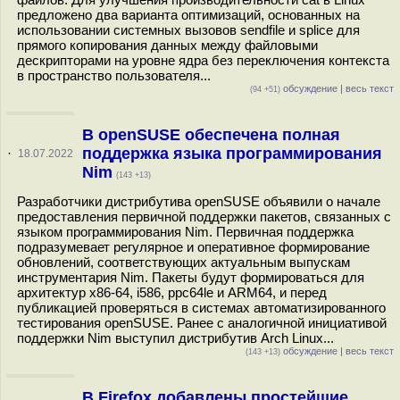
предложено два варианта оптимизаций, основанных на
использовании системных вызовов sendfile и splice для
прямого копирования данных между файловыми
дескрипторами на уровне ядра без переключения контекста
в пространство пользователя...
обсуждение
|
весь текст
(94 +51)
В openSUSE обеспечена полная
поддержка языка программирования
·
18.07.2022
Nim
(143 +13)
Разработчики дистрибутива openSUSE объявили о начале
предоставления первичной поддержки пакетов, связанных с
языком программирования Nim. Первичная поддержка
подразумевает регулярное и оперативное формирование
обновлений, соответствующих актуальным выпускам
инструментария Nim. Пакеты будут формироваться для
архитектур x86-64, i586, ppc64le и ARM64, и перед
публикацией проверяться в системах автоматизированного
тестирования openSUSE. Ранее с аналогичной инициативой
поддержки Nim выступил дистрибутив Arch Linux...
обсуждение
|
весь текст
(143 +13)
В Firefox добавлены простейшие