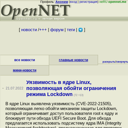
Профиль:
Аноним
(
вход
|
регистрация
)
неRU
opennet.me
[
новости
/
+++
|
форум
|
теги
|
]
все новости
главные новости
раскрыть
/
свернут
мини-новости
Уязвимость в ядре Linux,
позволяющая обойти ограничения
·
21.07.2022
режима Lockdown
(72 +13)
В ядре Linux выявлена уязвимость (CVE-2022-21505),
позволяющая легко обойти механизм защиты Lockdown,
который ограничивает доступ пользователя root к ядру и
блокирует пути обхода UEFI Secure Boot. Для обхода
предлагается использовать подсистему ядра IMA (Integrity
Measurement Architecture), предназначенную для проверки