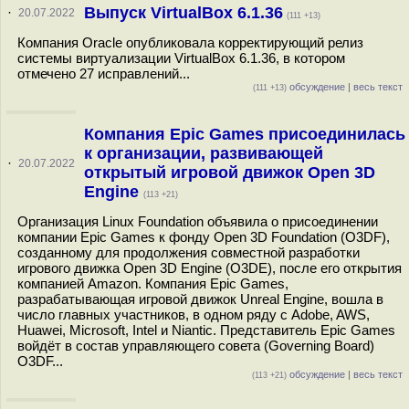
Выпуск VirtualBox 6.1.36
·
20.07.2022
(111 +13)
Компания Oracle опубликовала корректирующий релиз
системы виртуализации VirtualBox 6.1.36, в котором
отмечено 27 исправлений...
обсуждение
|
весь текст
(111 +13)
Компания Epic Games присоединилась
к организации, развивающей
·
20.07.2022
открытый игровой движок Open 3D
Engine
(113 +21)
Организация Linux Foundation объявила о присоединении
компании Epic Games к фонду Open 3D Foundation (O3DF),
созданному для продолжения совместной разработки
игрового движка Open 3D Engine (O3DE), после его открытия
компанией Amazon. Компания Epic Games,
разрабатывающая игровой движок Unreal Engine, вошла в
число главных участников, в одном ряду с Adobe, AWS,
Huawei, Microsoft, Intel и Niantic. Представитель Epic Games
войдёт в состав управляющего совета (Governing Board)
O3DF...
обсуждение
|
весь текст
(113 +21)