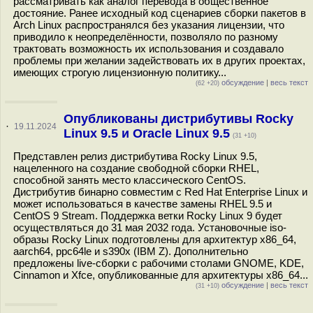
рассматривать как аналог перевода в общественное
достояние. Ранее исходный код сценариев сборки пакетов в
Arch Linux распространялся без указания лицензии, что
приводило к неопределённости, позволяло по разному
трактовать возможность их использования и создавало
проблемы при желании задействовать их в других проектах,
имеющих строгую лицензионную политику...
обсуждение
|
весь текст
(62 +20)
Опубликованы дистрибутивы Rocky
·
19.11.2024
Linux 9.5 и Oracle Linux 9.5
(31 +10)
Представлен релиз дистрибутива Rocky Linux 9.5,
нацеленного на создание свободной сборки RHEL,
способной занять место классического CentOS.
Дистрибутив бинарно совместим с Red Hat Enterprise Linux и
может использоваться в качестве замены RHEL 9.5 и
CentOS 9 Stream. Поддержка ветки Rocky Linux 9 будет
осуществляться до 31 мая 2032 года. Установочные iso-
образы Rocky Linux подготовлены для архитектур x86_64,
aarch64, ppc64le и s390x (IBM Z). Дополнительно
предложены live-сборки с рабочими столами GNOME, KDE,
Cinnamon и Xfce, опубликованные для архитектуры x86_64...
обсуждение
|
весь текст
(31 +10)