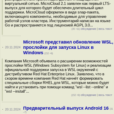
виртуальной сетью. MicroCloud 2.1 заявлен как первый LTS-
выпуск для которого будет обеспечен длительный цикл
поддержки. MicroCloud оформлен в виде snap-пакета,
включающего компоненты, необходимые для управление
работой узлов кластера. Инструментарий написан на языке
Go и распространяется под лицензией AGPL 3.0...
обсуждение
|
весь текст
(35 +11)
Microsoft представил обновление WSL,
прослойки для запуска Linux в
·
20.11.2024
Windows
(152 +9)
Компания Microsoft объявила о расширении возможностей
прослойки WSL (Windows Subsystem for Linux) и реализации
официальной поддержки запуска в WSL окружений с
дистрибутивом Red Hat Enterprise Linux. Заявлено, что в
скором времени компания Red Hat начнёт формировать
специальные сборки RHEL для WSL, которые можно будет
найти и установить при помощи команд "wsl --list --online" и
"wsl --install"...
обсуждение
|
весь текст
(152 +9)
Предварительный выпуск Android 16
·
20.11.2024
(31
–7)