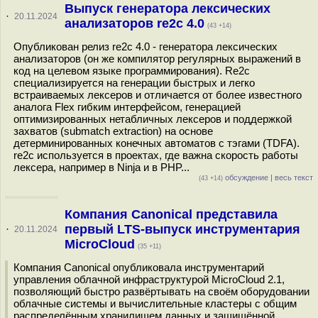
Выпуск генератора лексических
·
20.11.2024
анализаторов re2c 4.0
(43 +14)
Опубликован релиз re2c 4.0 - генератора лексических
анализаторов (он же компилятор регулярных выражений в
код на целевом языке программирования). Re2c
специализируется на генерации быстрых и легко
встраиваемых лексеров и отличается от более известного
аналога Flex гибким интерфейсом, генерацией
оптимизированных нетабличных лексеров и поддержкой
захватов (submatch extraction) на основе
детерминированных конечных автоматов с тэгами (TDFA).
re2c используется в проектах, где важна скорость работы
лексера, например в Ninja и в PHP...
обсуждение
|
весь текст
(43 +14)
Компания Canonical представила
первый LTS-выпуск инструментария
·
20.11.2024
MicroCloud
(35 +11)
Компания Canonical опубликовала инструментарий
управления облачной инфраструктурой MicroCloud 2.1,
позволяющий быстро развёртывать на своём оборудовании
облачные системы и вычислительные кластеры с общим
распределённым хранилищем данных и защищённой