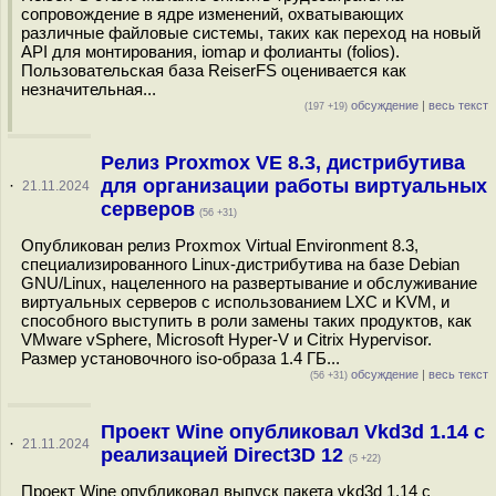
сопровождение в ядре изменений, охватывающих
различные файловые системы, таких как переход на новый
API для монтирования, iomap и фолианты (folios).
Пользовательская база ReiserFS оценивается как
незначительная...
обсуждение
|
весь текст
(197 +19)
Релиз Proxmox VE 8.3, дистрибутива
для организации работы виртуальных
·
21.11.2024
серверов
(56 +31)
Опубликован релиз Proxmox Virtual Environment 8.3,
специализированного Linux-дистрибутива на базе Debian
GNU/Linux, нацеленного на развертывание и обслуживание
виртуальных серверов с использованием LXC и KVM, и
способного выступить в роли замены таких продуктов, как
VMware vSphere, Microsoft Hyper-V и Citrix Hypervisor.
Размер установочного iso-образа 1.4 ГБ...
обсуждение
|
весь текст
(56 +31)
Проект Wine опубликовал Vkd3d 1.14 с
·
21.11.2024
реализацией Direct3D 12
(5 +22)
Проект Wine опубликовал выпуск пакета vkd3d 1.14 с