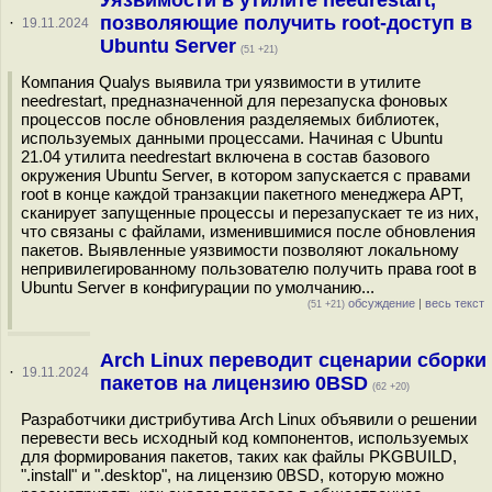
Уязвимости в утилите needrestart,
позволяющие получить root-доступ в
·
19.11.2024
Ubuntu Server
(51 +21)
Компания Qualys выявила три уязвимости в утилите
needrestart, предназначенной для перезапуска фоновых
процессов после обновления разделяемых библиотек,
используемых данными процессами. Начиная с Ubuntu
21.04 утилита needrestart включена в состав базового
окружения Ubuntu Server, в котором запускается с правами
root в конце каждой транзакции пакетного менеджера APT,
сканирует запущенные процессы и перезапускает те из них,
что связаны с файлами, изменившимися после обновления
пакетов. Выявленные уязвимости позволяют локальному
непривилегированному пользователю получить права root в
Ubuntu Server в конфигурации по умолчанию...
обсуждение
|
весь текст
(51 +21)
Arch Linux переводит сценарии сборки
·
19.11.2024
пакетов на лицензию 0BSD
(62 +20)
Разработчики дистрибутива Arch Linux объявили о решении
перевести весь исходный код компонентов, используемых
для формирования пакетов, таких как файлы PKGBUILD,
".install" и ".desktop", на лицензию 0BSD, которую можно