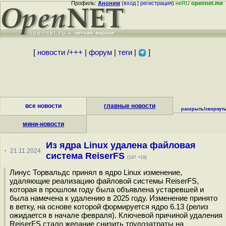
Профиль:
Аноним
(
вход
|
регистрация
)
неRU
opennet.me
[
новости
/
+++
|
форум
|
теги
|
]
все новости
главные новости
раскрыть
/
свернут
мини-новости
Из ядра Linux удалена файловая
·
21.11.2024
система ReiserFS
(197 +19)
Линус Торвальдс принял в ядро Linux изменение,
удаляющие реализацию файловой системы ReiserFS,
которая в прошлом году была объявлена устаревшей и
была намечена к удалению в 2025 году. Изменение принято
в ветку, на основе которой формируется ядро 6.13 (релиз
ожидается в начале февраля). Ключевой причиной удаления
ReiserFS стало желание снизить трудозатраты на