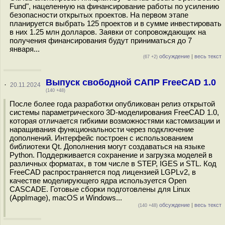
Fund", нацеленную на финансирование работы по усилению
безопасности открытых проектов. На первом этапе
планируется выбрать 125 проектов и в сумме инвестировать
в них 1.25 млн долларов. Заявки от сопровождающих на
получения финансирования будут приниматься до 7
января...
обсуждение
|
весь текст
(67 +2)
Выпуск свободной САПР FreeCAD 1.0
·
20.11.2024
(140 +48)
После более года разработки опубликован релиз открытой
системы параметрического 3D-моделирования FreeCAD 1.0,
которая отличается гибкими возможностями кастомизации и
наращивания функциональности через подключение
дополнений. Интерфейс построен с использованием
библиотеки Qt. Дополнения могут создаваться на языке
Python. Поддерживается сохранение и загрузка моделей в
различных форматах, в том числе в STEP, IGES и STL. Код
FreeCAD распространяется под лицензией LGPLv2, в
качестве моделирующего ядра используется Open
CASCADE. Готовые сборки подготовлены для Linux
(AppImage), macOS и Windows...
обсуждение
|
весь текст
(140 +48)