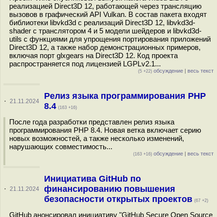
реализацией Direct3D 12, работающей через трансляцию
вызовов в графический API Vulkan. В состав пакета входят
библиотеки libvkd3d с реализаций Direct3D 12, libvkd3d-
shader c транслятором 4 и 5 модели шейдеров и libvkd3d-
utils с функциями для упрощения портирования приложений
Direct3D 12, а также набор демонстрационных примеров,
включая порт glxgears на Direct3D 12. Код проекта
распространяется под лицензией LGPLv2.1...
обсуждение
|
весь текст
(5 +22)
Релиз языка программирования PHP
·
21.11.2024
8.4
(163 +16)
После года разработки представлен релиз языка
программирования PHP 8.4. Новая ветка включает серию
новых возможностей, а также несколько изменений,
нарушающих совместимость...
обсуждение
|
весь текст
(163 +16)
Инициатива GitHub по
финансированию повышения
·
21.11.2024
безопасности открытых проектов
(67 +2)
GitHub анонсировал инициативу "GitHub Secure Open Source